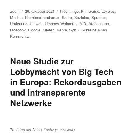
Autor
Veröffentlicht
Kategorien
zoom
26. Oktober 2021
Flüchtlinge
,
Klimakrise
,
Lokales
,
am
Medien
,
Rechtsextremismus
,
Satire
,
Soziales
,
Sprache
,
Schlagwörter
Umleitung
,
Umwelt
,
Urbanes Wohnen
AfD
,
Afghanistan
,
facebook
,
Google
,
Mieten
,
Rente
,
Sylt
Schreibe einen
zu
Kommentar
Umleitung:
Desiderius-
Erasmus-
Neue Studie zur
Stiftung,
Rente,
Lobbymacht von Big Tech
Atlantis,
in Europa: Rekordausgaben
Spahn,
Reichelt,
und intransparente
Google,
Facebook,
Netzwerke
Fremdenzimmer,
Vonovia
und
Flüchtlinge
aus
Titelblatt der Lobby-Studie (screenshot)