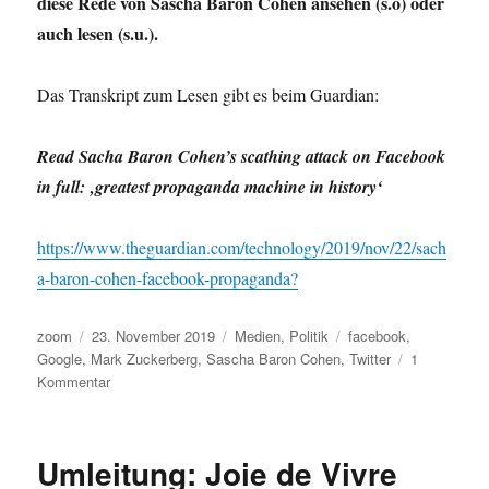
diese Rede von Sascha Baron Cohen ansehen (s.o) oder
auch lesen (s.u.).
Das Transkript zum Lesen gibt es beim Guardian:
Read Sacha Baron Cohen’s scathing attack on Facebook
in full: ‚greatest propaganda machine in history‘
https://www.theguardian.com/technology/2019/nov/22/sach
a-baron-cohen-facebook-propaganda?
Autor
Veröffentlicht
Kategorien
Schlagwörter
zoom
23. November 2019
Medien
,
Politik
facebook
,
am
Google
,
Mark Zuckerberg
,
Sascha Baron Cohen
,
Twitter
1
zu
Kommentar
ADL
International
Leadership
Umleitung: Joie de Vivre
Award