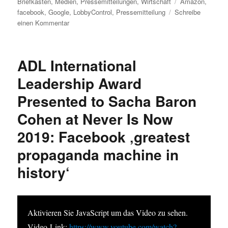
am
Schlagwörter
Briefkasten
,
Medien
,
Pressemitteilungen
,
Wirtschaft
Amazon
,
facebook
,
Google
,
LobbyControl
,
Pressemitteilung
Schreibe
zu
einen Kommentar
Neue
Studie
zur
ADL International
Lobbymacht
von
Leadership Award
Big
Presented to Sacha Baron
Tech
in
Cohen at Never Is Now
Europa:
Rekordausgaben
2019: Facebook ‚greatest
und
propaganda machine in
intransparente
Netzwerke
history‘
Aktivieren Sie JavaScript um das Video zu sehen.
Video-Link:
https://www.youtube.com/watch?