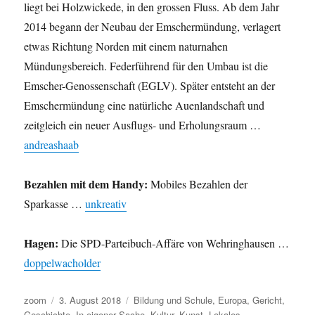
liegt bei Holzwickede, in den grossen Fluss. Ab dem Jahr
2014 begann der Neubau der Emschermündung, verlagert
etwas Richtung Norden mit einem naturnahen
Mündungsbereich. Federführend für den Umbau ist die
Emscher-Genossenschaft (EGLV). Später entsteht an der
Emschermündung eine natürliche Auenlandschaft und
zeitgleich ein neuer Ausflugs- und Erholungsraum …
andreashaab
Bezahlen mit dem Handy:
Mobiles Bezahlen der
Sparkasse …
unkreativ
Hagen:
Die SPD-Parteibuch-Affäre von Wehringhausen …
doppelwacholder
Autor
Veröffentlicht
Kategorien
zoom
3. August 2018
Bildung und Schule
,
Europa
,
Gericht
,
am
Geschichte
,
In eigener Sache
,
Kultur
,
Kunst
,
Lokales
,