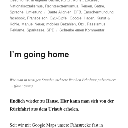
Nationalsozialismus
,
Rechtsextremismus
,
Reisen
,
Satire
,
Schlagwörter
Sprache
,
Umleitung
Dante Alighieri
,
DFB
,
Emschermündung
,
facebook
,
Französisch
,
G20-Gipfel
,
Google
,
Hagen
,
Kunst &
Kohle
,
Manuel Neuer
,
mobiles Bezahlen
,
Özil
,
Rassismus
,
zu
Reklame
,
Sparkasse
,
SPD
Schreibe einen Kommentar
Umleitung:
Joie
de
I’m going home
Vivre
und
mehr,
vom
G20-
Wie man in wenigen Stunden mehrere Wochen Erholung pulverisiert
Akkreditierun
… (foto: zoom)
bis
zur
Endlich wieder zu Hause. Hier kann man sich von der
Emschermünd
…
Rückfahrt aus dem Urlaub erholen.
Seit wir mit Google Maps unsere Fahrstrecke fast in