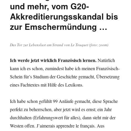
Presented
und mehr, vom G20-
to
Akkreditierungsskandal bis
Sacha
Baron
zur Emschermündung …
Cohen
at
Never
Is
Das Tor zur Lebenslust am Strand von Le Touquet (foto: zoom)
Now
2019:
Ich werde jetzt wirklich Französisch lernen.
Natürlich
Facebook
kann ich es schon, zumindest habe ich meinen Französisch-
‚greatest
propaganda
Schein für’s Studium der Geschichte gemacht, Übersetzung
machine
eines Fachtextes mit Hilfe des Lexikons.
in
history‘
Ich habe schon gefühlt 99 Anläufe gemacht, diese Sprache
perfekt zu beherrschen, aber jetzt wird es ernst; ein Jahr
durchhalten (Erfahrungswert für alles), dann steht mir der
Westen offen. J’aimerais apprendre le français. Aus