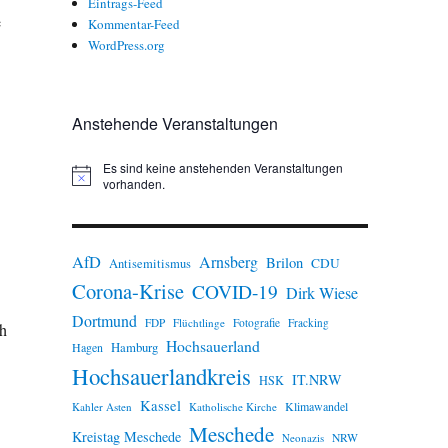
Eintrags-Feed
e
Kommentar-Feed
WordPress.org
Anstehende Veranstaltungen
Es sind keine anstehenden Veranstaltungen
H
vorhanden.
i
n
w
e
AfD
Arnsberg
Brilon
i
CDU
Antisemitismus
s
Corona-Krise
COVID-19
Dirk Wiese
Dortmund
FDP
Flüchtlinge
Fotografie
Fracking
ch
Hochsauerland
Hamburg
Hagen
Hochsauerlandkreis
IT.NRW
HSK
Kassel
Klimawandel
Kahler Asten
Katholische Kirche
Meschede
Kreistag Meschede
Neonazis
NRW