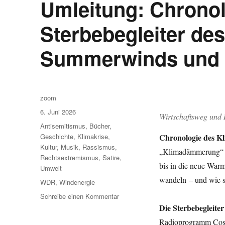
Umleitung: Chronol
Sterbebegleiter de
Summerwinds und
Autor
zoom
Veröffentlicht
6. Juni 2026
Wirtschaftsweg und 
am
Kategorien
Antisemitismus
,
Bücher
,
Chronologie des K
Geschichte
,
Klimakrise
,
Kultur
,
Musik
,
Rassismus
,
„Klimadämmerung“ di
Rechtsextremismus
,
Satire
,
bis in die neue War
Umwelt
wandeln – und wie s
Schlagwörter
WDR
,
Windenergie
zu
Schreibe einen Kommentar
Umleitung:
Die Sterbebegleit
Chronologie
Radioprogramm Cosmo