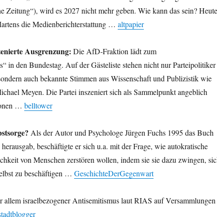
he Zeitung“), wird es 2027 nicht mehr geben. Wie kann das sein? Heut
artens die Medienberichterstattung …
altpapier
szenierte Ausgrenzung:
Die AfD-Fraktion lädt zum
 in den Bundestag. Auf der Gästeliste stehen nicht nur Parteipolitiker
ndern auch bekannte Stimmen aus Wissenschaft und Publizistik wie
ichael Meyen. Die Partei inszeniert sich als Sammelpunkt angeblich
tionen …
belltower
bstsorge?
Als der Autor und Psychologe Jürgen Fuchs 1995 das Buch
herausgab, beschäftigte er sich u.a. mit der Frage, wie autokratische
chkeit von Menschen zerstören wollen, indem sie sie dazu zwingen, si
selbst zu beschäftigen …
GeschichteDerGegenwart
 allem israelbezogener Antisemitismus laut RIAS auf Versammlungen
stadtblogger