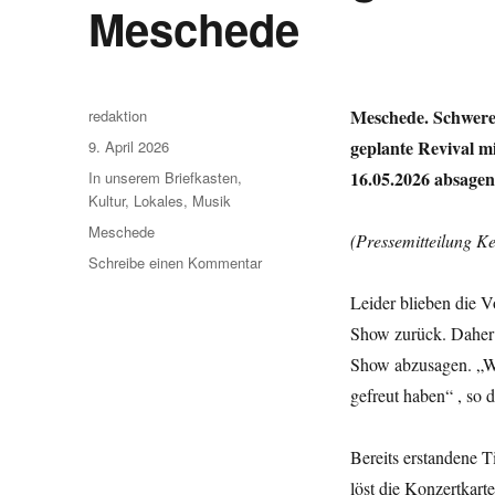
Meschede
Autor
Meschede. Schwere
redaktion
Veröffentlicht
geplante Revival m
9. April 2026
am
Kategorien
16.05.2026 absagen
In unserem Briefkasten
,
Kultur
,
Lokales
,
Musik
Schlagwörter
Meschede
(Pressemitteilung K
zu
Schreibe einen Kommentar
Konzertabsage
Leider blieben die 
ROCKPOMMEL
´S
Show zurück. Daher 
BAND
Show abzusagen. „Wi
in
gefreut haben“ , so d
Meschede
Bereits erstandene Ti
löst die Konzertkarte