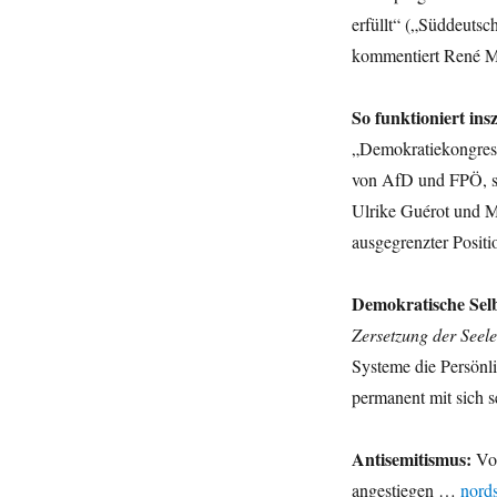
des
erfüllt“ („Süddeutsc
Klimawandels,
Sterbebegleiter
kommentiert René M
des
WDR,
So funktioniert in
AfD,
Summerwinds
„Demokratiekongress“
und
von AfD und FPÖ, so
mehr
Ulrike Guérot und M
ausgegrenzter Posi
Demokratische Sel
Zersetzung der Seele
Systeme die Persönli
permanent mit sich 
Antisemitismus:
Vor
angestiegen …
nord