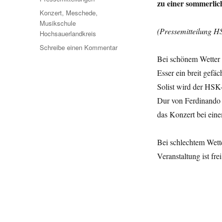
zu einer sommerlic
Schlagwörter
Konzert
,
Meschede
,
Musikschule
(Pressemitteilung H
Hochsauerlandkreis
zu
Schreibe einen Kommentar
Meschede:
Bei schönem Wetter
Sommerserenade
Esser ein breit gefä
mit
Solist wird der HSK
Streichorchester
Dur von Ferdinando 
das Konzert bei ein
Bei schlechtem Wetter
Veranstaltung ist frei