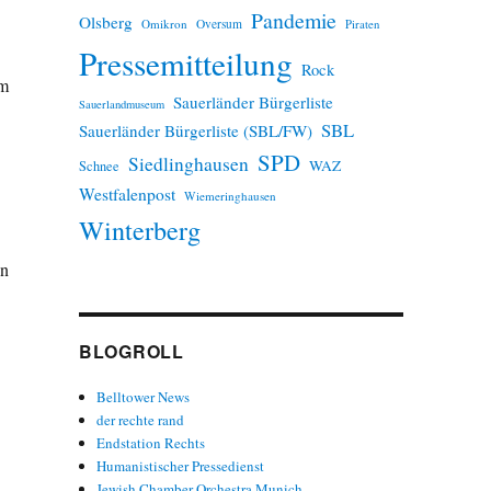
Pandemie
Olsberg
Omikron
Oversum
Piraten
Pressemitteilung
Rock
em
Sauerländer Bürgerliste
Sauerlandmuseum
SBL
Sauerländer Bürgerliste (SBL/FW)
SPD
Siedlinghausen
WAZ
Schnee
Westfalenpost
Wiemeringhausen
Winterberg
en
BLOGROLL
Belltower News
der rechte rand
Endstation Rechts
Humanistischer Pressedienst
Jewish Chamber Orchestra Munich