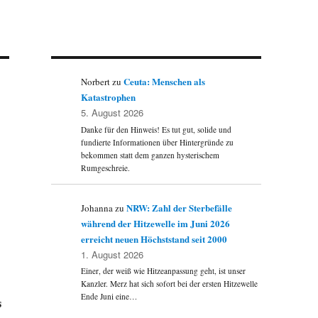
Ceuta: Menschen als
Norbert
zu
Katastrophen
5. August 2026
Danke für den Hinweis! Es tut gut, solide und
fundierte Informationen über Hintergründe zu
bekommen statt dem ganzen hysterischem
Rumgeschreie.
NRW: Zahl der Sterbefälle
Johanna
zu
während der Hitzewelle im Juni 2026
erreicht neuen Höchststand seit 2000
1. August 2026
Einer, der weiß wie Hitzeanpassung geht, ist unser
Kanzler. Merz hat sich sofort bei der ersten Hitzewelle
Ende Juni eine…
s