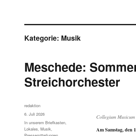
Kategorie:
Musik
Meschede: Sommer
Streichorchester
Autor
redaktion
Veröffentlicht
6. Juli 2026
Collegium Musicum 
am
Kategorien
In unserem Briefkasten
,
Am Samstag, den 11
Lokales
,
Musik
,
Pressemitteilungen