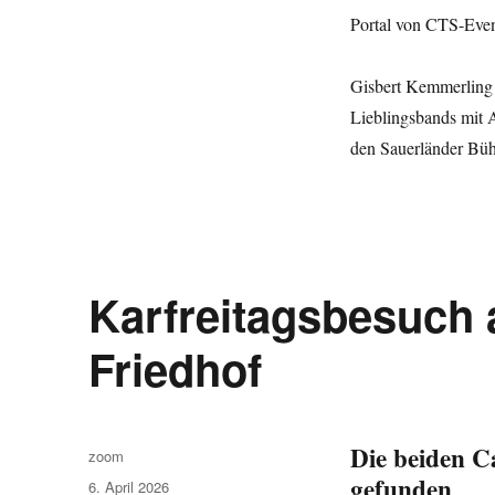
Portal von CTS-Even
Gisbert Kemmerling b
Lieblingsbands mit 
den Sauerländer Büh
Karfreitagsbesuch 
Friedhof
Die beiden C
Autor
zoom
gefunden
Veröffentlicht
6. April 2026