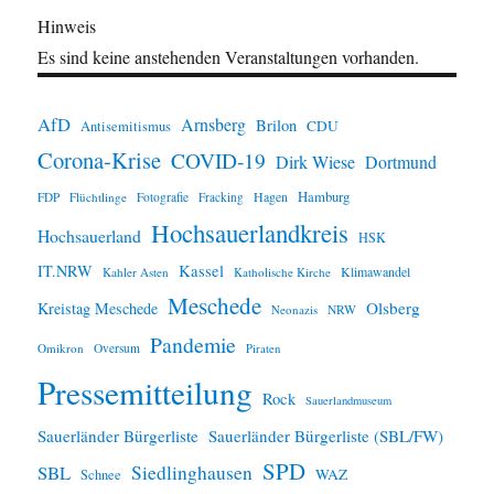
Hinweis
Es sind keine anstehenden Veranstaltungen vorhanden.
AfD
Arnsberg
Brilon
CDU
Antisemitismus
Corona-Krise
COVID-19
Dirk Wiese
Dortmund
Hamburg
Hagen
FDP
Flüchtlinge
Fotografie
Fracking
Hochsauerlandkreis
Hochsauerland
HSK
IT.NRW
Kassel
Klimawandel
Kahler Asten
Katholische Kirche
Meschede
Olsberg
Kreistag Meschede
Neonazis
NRW
Pandemie
Omikron
Oversum
Piraten
Pressemitteilung
Rock
Sauerlandmuseum
Sauerländer Bürgerliste
Sauerländer Bürgerliste (SBL/FW)
SPD
SBL
Siedlinghausen
WAZ
Schnee