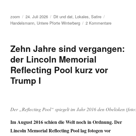
Autor
Veröffentlicht
Kategorien
Schlagwörter
zoom
24. Juli 2026
Dit und dat
,
Lokales
,
Satire
am
zu
Handelsmann
,
Untere Pforte Winterberg
2 Kommentare
Der
Winterberger
Handelsmann
Zehn Jahre sind vergangen:
als
Lobbe-
der Lincoln Memorial
ist
Reflecting Pool kurz vor
Trump I
Der „Reflecting Pool“ spiegelt im Jahr 2016 den Obelisken (foto
Im August 2016 schien die Welt noch in Ordnung. Der
Lincoln Memorial Reflecting Pool lag fotogen vor