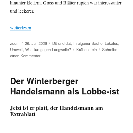
hinunter klettern. Grass und Blätter rupfen war interessanter
und leckerer.
„Guckst du! Kleine Abendrunde zum Krähenstein“
weiterlesen
Autor
Veröffentlicht
Kategorien
zoom
26. Juli 2026
Dit und dat
,
In eigener Sache
,
Lokales
,
am
Schlagwörter
Umwelt
,
Was tun gegen Langweile?
Krähenstein
Schreibe
zu
einen Kommentar
Guckst
du!
Kleine
Der Winterberger
Abendrunde
zum
Handelsmann als Lobbe-ist
Krähenstein
Jetzt ist er platt, der Handelsmann am
Extrablatt