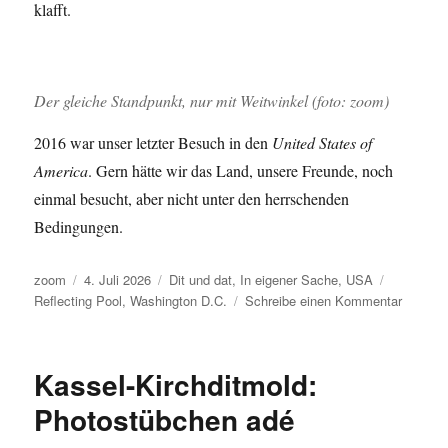
klafft.
Der gleiche Standpunkt, nur mit Weitwinkel (foto: zoom)
2016 war unser letzter Besuch in den
United States of
America
. Gern hätte wir das Land, unsere Freunde, noch
einmal besucht, aber nicht unter den herrschenden
Bedingungen.
Autor
Veröffentlicht
Kategorien
Schlagwör
zoom
4. Juli 2026
Dit und dat
,
In eigener Sache
,
USA
am
zu
Reflecting Pool
,
Washington D.C.
Schreibe einen Kommentar
Zehn
Jahre
sind
Kassel-Kirchditmold:
vergang
der
Photostübchen adé
Lincoln
Memoria