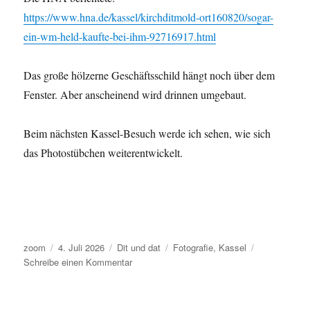
https://www.hna.de/kassel/kirchditmold-ort160820/sogar-
ein-wm-held-kaufte-bei-ihm-92716917.html
Das große hölzerne Geschäftsschild hängt noch über dem
Fenster. Aber anscheinend wird drinnen umgebaut.
Beim nächsten Kassel-Besuch werde ich sehen, wie sich
das Photostübchen weiterentwickelt.
Autor
Veröffentlicht
Kategorien
Schlagwörter
zoom
4. Juli 2026
Dit und dat
Fotografie
,
Kassel
am
zu
Schreibe einen Kommentar
Kassel-
Kirchditmold:
Photostübchen