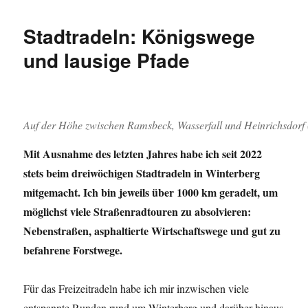
Sommer
kommt:
Stadtradeln: Königswege
abends
auf
und lausige Pfade
dem
Kahlen
Asten
Auf der Höhe zwischen Ramsbeck, Wasserfall und Heinrichsdorf 
Mit Ausnahme des letzten Jahres habe ich seit 2022
stets beim dreiwöchigen Stadtradeln in Winterberg
mitgemacht. Ich bin jeweils über 1000 km geradelt, um
möglichst viele Straßenradtouren zu absolvieren:
Nebenstraßen, asphaltierte Wirtschaftswege und gut zu
befahrene Forstwege.
Für das Freizeitradeln habe ich mir inzwischen viele
entspannte Runden rund um Winterberg und darüber hinaus