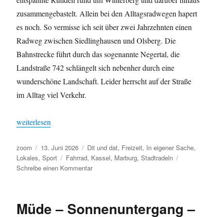
zusammengebastelt. Allein bei den Alltagsradwegen hapert
es noch. So vermisse ich seit über zwei Jahrzehnten einen
Radweg zwischen Siedlinghausen und Olsberg. Die
Bahnstrecke führt durch das sogenannte Negertal, die
Landstraße 742 schlängelt sich nebenher durch eine
wunderschöne Landschaft. Leider herrscht auf der Straße
im Alltag viel Verkehr.
„Stadtradeln: Königswege und lausige Pfade“
weiterlesen
Autor
Veröffentlicht
Kategorien
zoom
13. Juni 2026
Dit und dat
,
Freizeit
,
In eigener Sache
,
am
Schlagwörter
Lokales
,
Sport
Fahrrad
,
Kassel
,
Marburg
,
Stadtradeln
zu
Schreibe einen Kommentar
Stadtradeln:
Königswege
und
Müde – Sonnenuntergang –
lausige