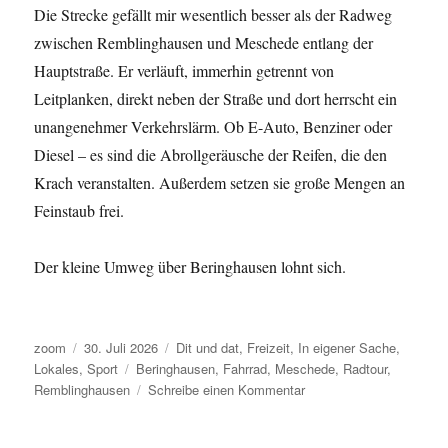
Die Strecke gefällt mir wesentlich besser als der Radweg
zwischen Remblinghausen und Meschede entlang der
Hauptstraße. Er verläuft, immerhin getrennt von
Leitplanken, direkt neben der Straße und dort herrscht ein
unangenehmer Verkehrslärm. Ob E-Auto, Benziner oder
Diesel – es sind die Abrollgeräusche der Reifen, die den
Krach veranstalten. Außerdem setzen sie große Mengen an
Feinstaub frei.
Der kleine Umweg über Beringhausen lohnt sich.
Autor
Veröffentlicht
Kategorien
zoom
30. Juli 2026
Dit und dat
,
Freizeit
,
In eigener Sache
,
am
Schlagwörter
Lokales
,
Sport
Beringhausen
,
Fahrrad
,
Meschede
,
Radtour
,
zu
Remblinghausen
Schreibe einen Kommentar
Morgens
zwischen