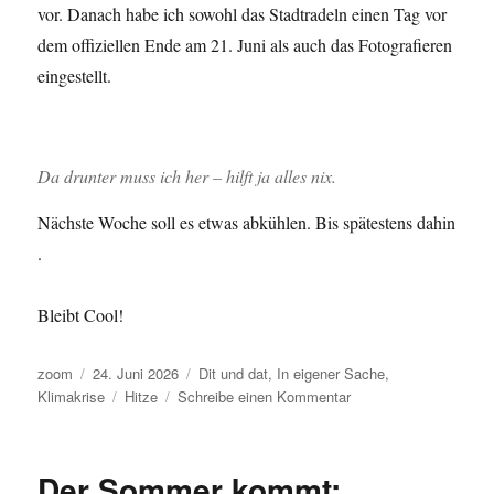
vor. Danach habe ich sowohl das Stadtradeln einen Tag vor
dem offiziellen Ende am 21. Juni als auch das Fotografieren
eingestellt.
Da drunter muss ich her – hilft ja alles nix.
Nächste Woche soll es etwas abkühlen. Bis spätestens dahin
.
Bleibt Cool!
Autor
Veröffentlicht
Kategorien
zoom
24. Juni 2026
Dit und dat
,
In eigener Sache
,
am
Schlagwörter
zu
Klimakrise
Hitze
Schreibe einen Kommentar
Hitzefrei
Der Sommer kommt: