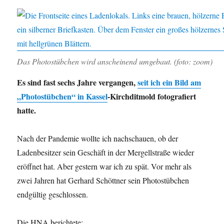
Reflecti
Pool
kurz
vor
Trump
Das Photostübchen wird anscheinend umgebaut. (foto: zoom)
I
Es sind fast sechs Jahre vergangen,
seit ich ein Bild am
„Photostübchen“ in Kassel
-Kirchditmold fotografiert
hatte.
Nach der Pandemie wollte ich nachschauen, ob der
Ladenbesitzer sein Geschäft in der Mergellstraße wieder
eröffnet hat. Aber gestern war ich zu spät. Vor mehr als
zwei Jahren hat Gerhard Schöttner sein Photostübchen
endgültig geschlossen.
Die HNA berichtete: