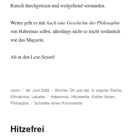
Rutsch durchgelesen und weitgehend verstanden.
Weiter geht es mit
Auch eine Geschichte der Philosophie
von Habermas selbst, allerdings nicht so leicht verdaulich
wie das Magazin.
Ab in den Lese-Sessel!
Autor
Veröffentlicht
Kategorien
zoom
28. Juni 2026
Bücher
,
Dit und dat
,
In eigener Sache
,
am
Schlagwörter
Klimakrise
,
Lokales
Habermas
,
Hitzewelle
,
Kahler Asten
,
zu
Philosphie
Schreibe einen Kommentar
Das
Ende
der
Hitzefrei
Hitzewelle
auf