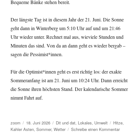
Bequeme Bänke stehen bereit.
Der längste Tag ist in diesem Jahr der 21. Juni. Die Sonne
geht dann in Winterberg um 5:10 Uhr auf und um 21:46
Uhr wieder unter. Rechnet mal aus, wieviele Stunden und
Minuten das sind. Von da an dann geht es wieder bergab –
sagen die Pessimist*innen.
Für die Optimist*innen geht es erst richtig los: der exakte
Sommeranfang ist am 21. Juni um 10:24 Uhr. Dann erreicht
die Sonne ihren höchsten Stand. Der kalendarische Sommer
nimmt Fahrt auf.
Autor
Veröffentlicht
Kategorien
Schlagwörter
zoom
18. Juni 2026
Dit und dat
,
Lokales
,
Umwelt
Hitze
,
am
zu
Kahler Asten
,
Sommer
,
Wetter
Schreibe einen Kommentar
Der