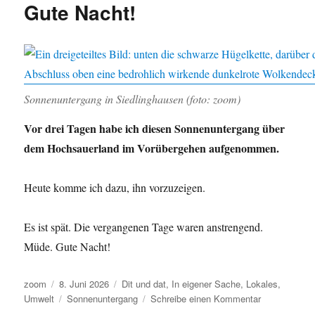
Pfade
Gute Nacht!
Sonnenuntergang in Siedlinghausen (foto: zoom)
Vor drei Tagen habe ich diesen Sonnenuntergang über
dem Hochsauerland im Vorübergehen aufgenommen.
Heute komme ich dazu, ihn vorzuzeigen.
Es ist spät. Die vergangenen Tage waren anstrengend.
Müde. Gute Nacht!
Autor
Veröffentlicht
Kategorien
zoom
8. Juni 2026
Dit und dat
,
In eigener Sache
,
Lokales
,
am
Schlagwörter
zu
Umwelt
Sonnenuntergang
Schreibe einen Kommentar
Müde