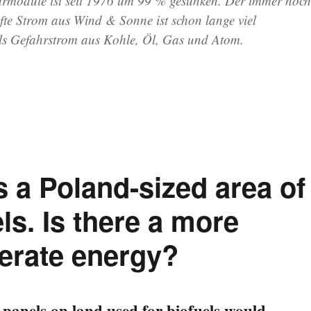
larmodule ist seit 1976 um 99 % gesunken. Der immer noch
fte Strom aus Wind & Sonne ist schon lange viel
als Gefahrstrom aus Kohle, Öl, Gas und Atom.
asbach: Der hoffnungsvolle Aufbruch der Erneuerbaren Energien“
 a Poland-sized area of
els. Is there a more
nerate energy?
 panels on land used for biofuels would