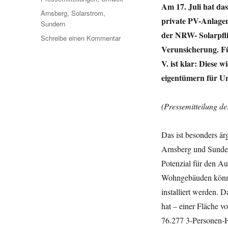
Am 17. Juli hat da
Schlagwörter
Arnsberg
,
Solarstrom
,
private PV-Anlagen
Sundern
der NRW- Solarpfli
zu
Schreibe einen Kommentar
PV-
Verunsicherung. 
Förderstopp
V. ist klar: Diese 
gefährdet
eigentümern für Un
privaten
Solarausbau
vor
(Pressemitteilung 
Ort
Das ist besonders är
Arnsberg und Sunde
Potenzial für den Au
Wohngebäuden könnt
installiert werden.
hat – einer Fläche v
76.277 3-Personen-H