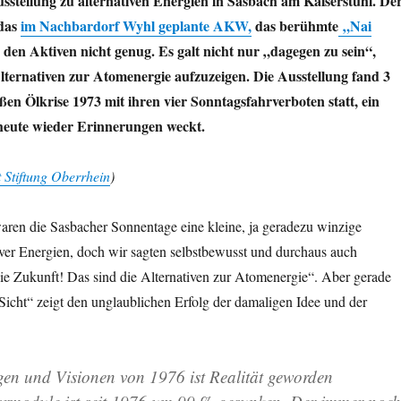
usstellung zu alternativen Energien in Sasbach am Kaiserstuhl. De
das
im Nachbardorf Wyhl geplante AKW,
das berühmte
„Nai
den Aktiven nicht genug. Es galt nicht nur „dagegen zu sein“,
lternativen zur Atomenergie aufzuzeigen. Die Ausstellung fand 3
en Ölkrise 1973 mit ihren vier Sonntagsfahrverboten statt, ein
heute wieder Erinnerungen weckt.
 Stiftung Oberrhein
)
aren die Sasbacher Sonnentage eine kleine, ja geradezu winzige
iver Energien, doch wir sagten selbstbewusst und durchaus auch
ie Zukunft! Das sind die Alternativen zur Atomenergie“. Aber gerade
 Sicht“ zeigt den unglaublichen Erfolg der damaligen Idee und der
.
en und Visionen von 1976 ist Realität geworden