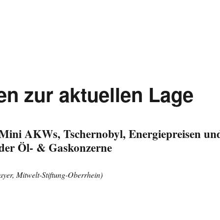
hrdet privaten Solarausbau vor Ort“
ken zur aktuellen Lage
 Mini AKWs, Tschernobyl, Energiepreisen un
 der Öl- & Gaskonzerne
yer, Mitwelt-Stiftung-Oberrhein)