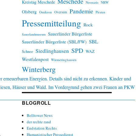
Meschede
Kreistag Meschede
Neonazis
NRW
Pandemie
Olsberg
Omikron
Oversum
Piraten
Pressemitteilung
Rock
Sauerländer Bürgerliste
Sauerlandmuseum
SBL
Sauerländer Bürgerliste (SBL/FW)
SPD
Siedlinghausen
WAZ
Schnee
Westfalenpost
Wiemeringhausen
Winterberg
BLOGROLL
Belltower News
der rechte rand
Endstation Rechts
Humanistischer Pressedienst