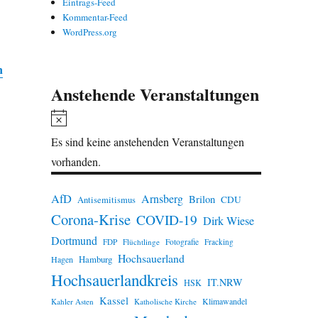
Eintrags-Feed
Kommentar-Feed
WordPress.org
n
Anstehende Veranstaltungen
H
i
Es sind keine anstehenden Veranstaltungen
n
vorhanden.
w
e
AfD
Arnsberg
Brilon
CDU
Antisemitismus
Corona-Krise
i
COVID-19
Dirk Wiese
s
Dortmund
FDP
Flüchtlinge
Fotografie
Fracking
Hochsauerland
Hamburg
Hagen
Hochsauerlandkreis
IT.NRW
HSK
Kassel
Klimawandel
Kahler Asten
Katholische Kirche