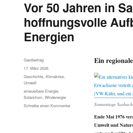
Vor 50 Jahren in S
hoffnungsvolle Auf
Energien
Ein regional
Autor
Gastbeitrag
Veröffentlicht
17. März 2026
am
Kategorien
Geschichte
,
Klimakrise
,
Umwelt
Schlagwörter
erneuerbare Energie
,
Solarstrom
,
Windenergie
Sonnentage Sasbach
zu
Schreibe einen Kommentar
Vor
Ende Mai 1976 vera
50
Jahren
Umwelt und Natursc
in