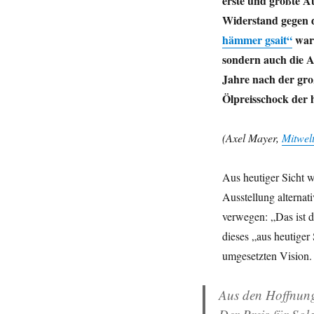
erste und größte A
Sasbach:
Widerstand gegen 
Der
hoffnungsvolle
hämmer gsait“
war 
Aufbruch
sondern auch die A
der
Jahre nach der groß
Erneuerbaren
Energien
Ölpreisschock der 
(Axel Mayer,
Mitwelt
Aus heutiger Sicht w
Ausstellung alternat
verwegen: „Das ist d
dieses „aus heutiger
umgesetzten Vision
Aus den Hoffnung