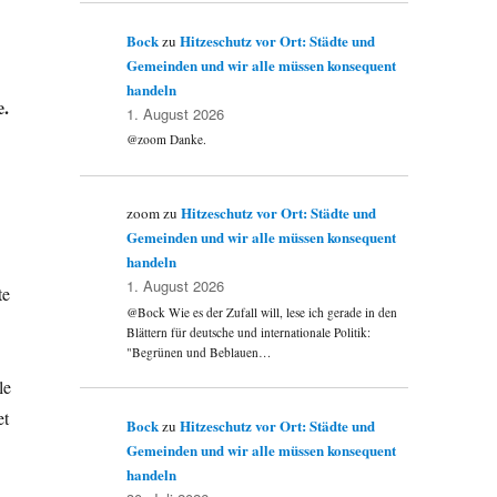
Bock
Hitzeschutz vor Ort: Städte und
zu
Gemeinden und wir alle müssen konsequent
handeln
e.
1. August 2026
@zoom Danke.
Hitzeschutz vor Ort: Städte und
zoom
zu
Gemeinden und wir alle müssen konsequent
handeln
1. August 2026
te
@Bock Wie es der Zufall will, lese ich gerade in den
Blättern für deutsche und internationale Politik:
"Begrünen und Beblauen…
le
et
Bock
Hitzeschutz vor Ort: Städte und
zu
Gemeinden und wir alle müssen konsequent
handeln