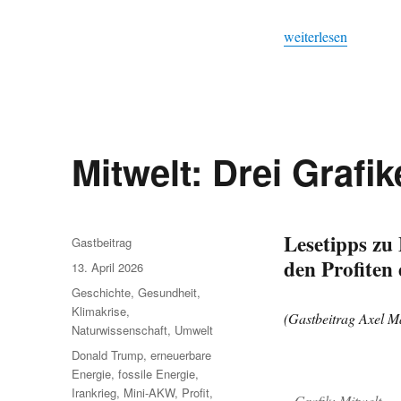
„PV-Förderstopp gefä
weiterlesen
Mitwelt: Drei Grafi
Lesetipps zu
Autor
Gastbeitrag
den Profiten
Veröffentlicht
13. April 2026
am
Kategorien
Geschichte
,
Gesundheit
,
Klimakrise
,
(Gastbeitrag Axel Ma
Naturwissenschaft
,
Umwelt
Schlagwörter
Donald Trump
,
erneuerbare
Energie
,
fossile Energie
,
Irankrieg
,
Mini-AKW
,
Profit
,
Grafik: Mitwelt