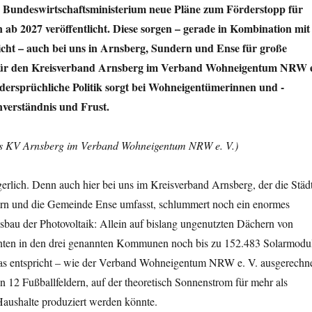
s Bundeswirtschaftsministerium neue Pläne zum Förderstopp für
 ab 2027 veröffentlicht. Diese sorgen – gerade in Kombination mit
cht – auch bei uns in Arnsberg, Sundern und Ense für große
Für den Kreisverband Arnsberg im Verband Wohneigentum NRW 
widersprüchliche Politik sorgt bei Wohneigentümerinnen und -
verständnis und Frust.
des KV Arnsberg im Verband Wohneigentum NRW e. V.)
gerlich. Denn auch hier bei uns im Kreisverband Arnsberg, der die Städ
rn und die Gemeinde Ense umfasst, schlummert noch ein enormes
sbau der Photovoltaik: Allein auf bislang ungenutzten Dächern von
en in den drei genannten Kommunen noch bis zu 152.483 Solarmodu
 Das entspricht – wie der Verband Wohneigentum NRW e. V. ausgerechn
on 12 Fußballfeldern, auf der theoretisch Sonnenstrom für mehr als
aushalte produziert werden könnte.