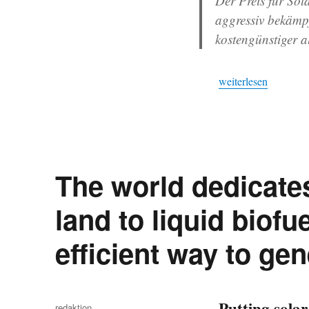
Der Preis für So
aggressiv bekämp
kostengünstiger 
„Vor 50 Jahren in S
weiterlesen
The world dedicates
land to liquid biofu
efficient way to ge
Putting solar
Autor
redaktion