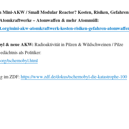
in Mini-AKW / Small Modular Reactor? Kosten, Risiken, Gefahren
n Atomkraftwerke – Atomwaffen & mehr Atommüll:
t.org/mini-akw-atomkraftwerk-kosten-risiken-gefahren-atomwaffe
obyl & neue AKW:
Radioaktivität in Pilzen & Wildschweinen / Pilze
dächtnis als Politiker:
org/tschernobyl.html
ig im ZDF:
https://www.zdf.de/dokus/tschernobyl-die-katastrophe-100
ken zur aktuellen Lage“