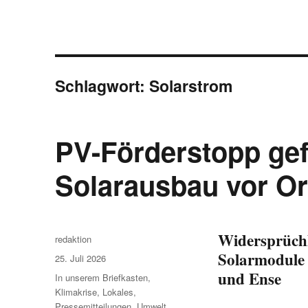
Schlagwort:
Solarstrom
PV-Förderstopp gef
Solarausbau vor Or
Widersprüchl
Autor
redaktion
Solarmodule
Veröffentlicht
25. Juli 2026
am
und Ense
Kategorien
In unserem Briefkasten
,
Klimakrise
,
Lokales
,
Pressemitteilungen
,
Umwelt