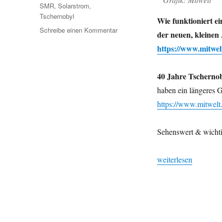
SMR
,
Solarstrom
,
Tschernobyl
Wie funktioniert e
zu
Schreibe einen Kommentar
der neuen, kleine
Mitwelt:
https://www.mitwel
Drei
Grafiken
zur
40 Jahre Tschern
aktuellen
haben ein längeres Ge
Lage
https://www.mitwelt.
Sehenswert & wicht
„Mitwelt: Drei Grafi
weiterlesen