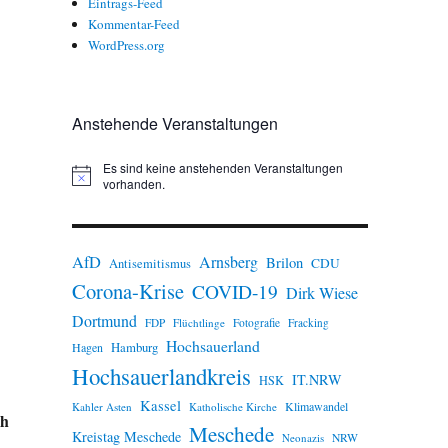
Eintrags-Feed
Kommentar-Feed
WordPress.org
Anstehende Veranstaltungen
Es sind keine anstehenden Veranstaltungen
H
vorhanden.
i
n
w
e
AfD
Arnsberg
Brilon
i
CDU
Antisemitismus
s
Corona-Krise
COVID-19
Dirk Wiese
Dortmund
FDP
Flüchtlinge
Fotografie
Fracking
Hochsauerland
Hamburg
Hagen
Hochsauerlandkreis
IT.NRW
HSK
Kassel
Klimawandel
Kahler Asten
Katholische Kirche
ch
Meschede
Kreistag Meschede
Neonazis
NRW