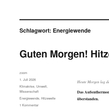
Schlagwort:
Energiewende
Guten Morgen! Hitz
Autor
zoom
Veröffentlicht
1. Juli 2026
Heute Morgen lag de
am
Kategorien
Klimakrise
,
Umwelt
,
Das Außenthermomet
Wissenschaft
Schlagwörter
überstanden.
Energiewende
,
Hitzewelle
zu
1 Kommentar