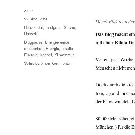
Autor
zoom
Veröffentlicht
22. April 2026
Demo-Plakat an der 
am
Kategorien
Dit und dat
,
In eigener Sache
,
Das Blog macht ein
Umwelt
Schlagwörter
mit einer Klima-D
Blogpause
,
Energiewende
,
erneuerbare Energie
,
fossile
Energie
,
Kassel
,
Klimastreik
Vor ein paar Wochen
zu
Schreibe einen Kommentar
Menschen nicht mehr
Kleine
Blogpause
Doch durch die foss
Iran,…) und im eige
der Klimawandel als 
80.000 Menschen gin
München ) für die En