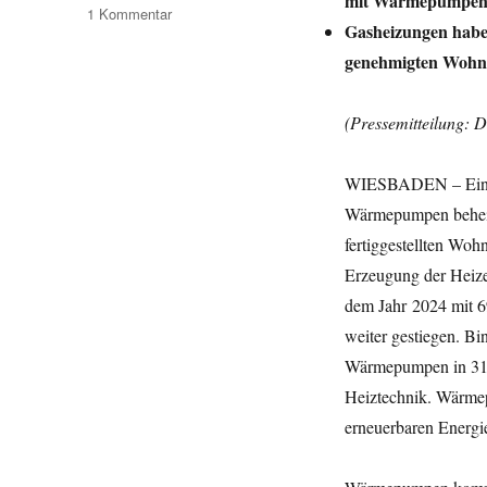
mit Wärmepumpen 
zu
1 Kommentar
Gasheizungen haben
Rund
drei
genehmigten Woh
Viertel
der
(Pressemitteilung: D
im
Jahr 2025
errichteten
WIESBADEN – Ein im
Wohngebäude
Wärmepumpen beheizt
heizen
mit
fertiggestellten Wo
Wärmepumpen
Erzeugung der Heizen
dem Jahr 2024 mit 69
weiter gestiegen. Bi
Wärmepumpen in 31,4
Heiztechnik. Wärme
erneuerbaren Energi