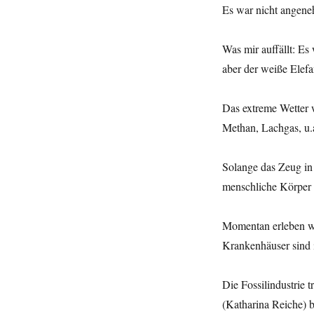
Guten
Es war nicht angene
Morgen!
Hitzewelle
überstanden
Was mir auffällt: Es
aber der weiße Elef
Das extreme Wetter w
Methan, Lachgas, u.a
Solange das Zeug in
menschliche Körper 
Momentan erleben wi
Krankenhäuser sind 
Die Fossilindustrie 
(Katharina Reiche) 