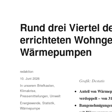
Rund drei Viertel d
errichteten Wohnge
Wärmepumpen
Autor
redaktion
Veröffentlicht
10. Juni 2026
Grafik: Destatis
am
Kategorien
In unserem Briefkasten
,
Anteil von Wärmep
Klimakrise
,
Pressemitteilungen
,
Umwelt
verdoppelt – von 3
Schlagwörter
Energiewende
,
Statistik
,
Baugenehmigungen:
Wärmepumpe