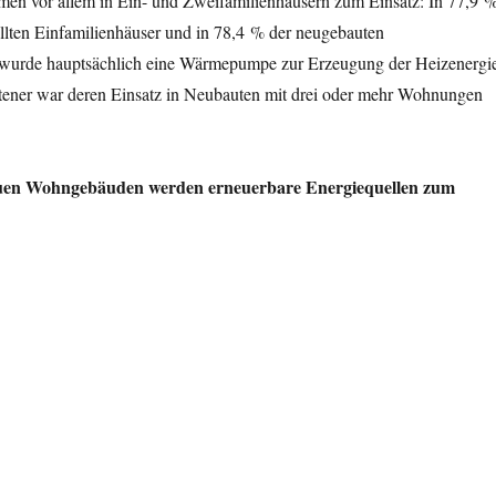
 vor allem in Ein- und Zweifamilienhäusern zum Einsatz: In 77,9 
tellten Einfamilienhäuser und in 78,4 % der neugebauten
 wurde hauptsächlich eine Wärmepumpe zur Erzeugung der Heizenergi
eltener war deren Einsatz in Neubauten mit drei oder mehr Wohnungen
neuen Wohngebäuden werden erneuerbare Energiequellen zum
der im Jahr 2025 errichteten Wohngebäude heizen mit Wärmepumpen“