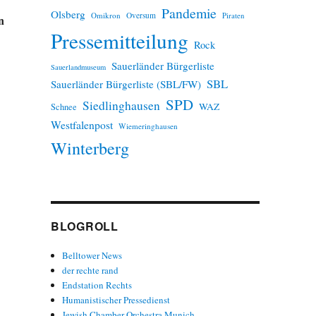
Pandemie
Olsberg
Omikron
Oversum
Piraten
n
Pressemitteilung
Rock
Sauerländer Bürgerliste
Sauerlandmuseum
SBL
Sauerländer Bürgerliste (SBL/FW)
SPD
Siedlinghausen
WAZ
Schnee
Westfalenpost
Wiemeringhausen
Winterberg
BLOGROLL
Belltower News
der rechte rand
Endstation Rechts
Humanistischer Pressedienst
Jewish Chamber Orchestra Munich