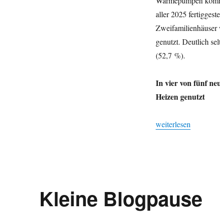
Wärmepumpen kommen
aller 2025 fertigges
Zweifamilienhäuser
genutzt. Deutlich s
(52,7 %).
In vier von fünf 
Heizen genutzt
„Rund drei Viertel 
weiterlesen
Kleine Blogpause