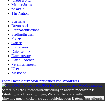
jungle world
Mother Jones
nd aktuell
The Nation
Startseite
Brennessel
Franzosenfriedhof
Siedlinghausen
Freizeit
Galerie
Impressum
Datenschutz
Datenauszug
Daten Löschen
Veranstaltungen
Über
Mastodon
zoom
Datenschutz
Stolz präsentiert von WordPress
Sofern Sie Ihre Datenschutzeinstellungen ändern möchten z.B.
Erteilung von Einwilligungen, Widerruf bereits erteilter
Einstellungen
Einwilligungen klicken Sie auf nachfolgenden Button.