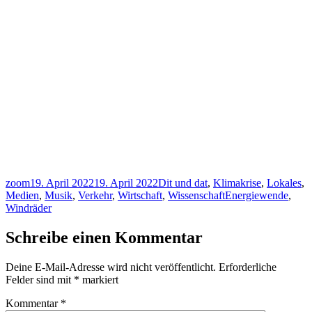
Autor
Veröffentlicht
Kategorien
zoom
19. April 2022
19. April 2022
Dit und dat
,
Klimakrise
,
Lokales
,
am
Schlagwörter
Medien
,
Musik
,
Verkehr
,
Wirtschaft
,
Wissenschaft
Energiewende
,
Windräder
Schreibe einen Kommentar
Deine E-Mail-Adresse wird nicht veröffentlicht.
Erforderliche
Felder sind mit
*
markiert
Kommentar
*