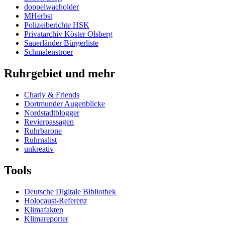
doppelwacholder
MHerbst
Polizeiberichte HSK
Privatarchiv Köster Olsberg
Sauerländer Bürgerliste
Schmalenstroer
Ruhrgebiet und mehr
Charly & Friends
Dortmunder Augenblicke
Nordstadtblogger
Revierpassagen
Ruhrbarone
Ruhrnalist
unkreativ
Tools
Deutsche Digitale Bibliothek
Holocaust-Referenz
Klimafakten
Klimareporter