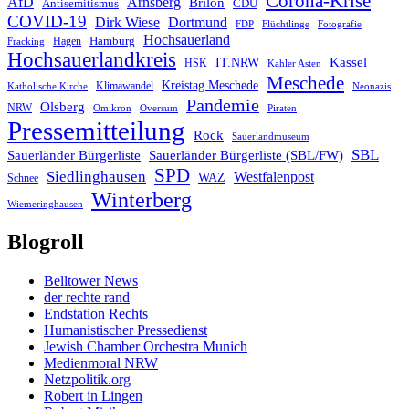
Corona-Krise
AfD
Arnsberg
Brilon
CDU
Antisemitismus
COVID-19
Dirk Wiese
Dortmund
FDP
Flüchtlinge
Fotografie
Hochsauerland
Hagen
Hamburg
Fracking
Hochsauerlandkreis
IT.NRW
Kassel
HSK
Kahler Asten
Meschede
Kreistag Meschede
Klimawandel
Katholische Kirche
Neonazis
Pandemie
Olsberg
NRW
Omikron
Oversum
Piraten
Pressemitteilung
Rock
Sauerlandmuseum
SBL
Sauerländer Bürgerliste
Sauerländer Bürgerliste (SBL/FW)
SPD
Siedlinghausen
Westfalenpost
WAZ
Schnee
Winterberg
Wiemeringhausen
Blogroll
Belltower News
der rechte rand
Endstation Rechts
Humanistischer Pressedienst
Jewish Chamber Orchestra Munich
Medienmoral NRW
Netzpolitik.org
Robert in Lingen