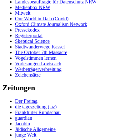
Landesbeauftragte für Datenschutz NRW
Medienbox NRW
Mitwelt
Our World in Data (Covid)
Oxford Climate Journalism Network
Pressekodex
Registerportal
Skeptical Science
Stadtwanderwege Kassel
The October 7th Massacre
Vogelstimmen lernen
Vorlesungen Loviscach
Werbeträgerverbreitung
Zeichensätze
Zeitungen
Der Freitag
die tageszeitung (taz)
Frankfurter Rundschau
guardian
Jacobin
Jüdische Allgemeine
junge Welt