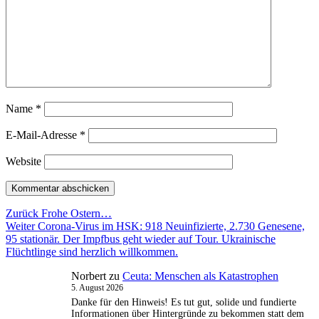
Name
*
E-Mail-Adresse
*
Website
Beitragsnavigation
Vorheriger
Zurück
Frohe Ostern…
Nächster
Beitrag:
Weiter
Corona-Virus im HSK: 918 Neuinfizierte, 2.730 Genesene,
Beitrag:
95 stationär. Der Impfbus geht wieder auf Tour. Ukrainische
Flüchtlinge sind herzlich willkommen.
Norbert
zu
Ceuta: Menschen als Katastrophen
5. August 2026
Danke für den Hinweis! Es tut gut, solide und fundierte
Informationen über Hintergründe zu bekommen statt dem