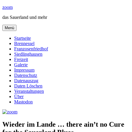
Zum
zoom
Inhalt
das Sauerland und mehr
springen
Menü
Startseite
Brennessel
Franzosenfriedhof
Siedlinghausen
Freizeit
Galerie
Impressum
Datenschutz
Datenauszug
Daten Löschen
Veranstaltungen
Über
Mastodon
Wieder im Lande … there ain’t no Cure