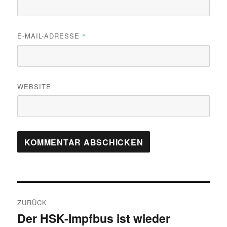
E-MAIL-ADRESSE
*
WEBSITE
Beitragsnavigation
ZURÜCK
Der HSK-Impfbus ist wieder
Vorheriger