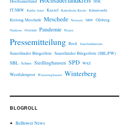
Hochsauerlandkreis
Hochsauerland
HSK
IT.NRW
Kassel
Klimawandel
Kahler Asten
Katholische Kirche
Meschede
Olsberg
Kreistag Meschede
Neonazis
NRW
Pandemie
Omikron
Oversum
Piraten
Pressemitteilung
Rock
Sauerlandmuseum
Sauerländer Bürgerliste
Sauerländer Bürgerliste (SBL/FW)
SPD
SBL
Siedlinghausen
WAZ
Schnee
Winterberg
Westfalenpost
Wiemeringhausen
BLOGROLL
Belltower News