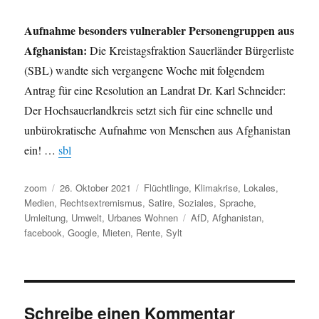
Aufnahme besonders vulnerabler Personengruppen aus
Afghanistan:
Die Kreistagsfraktion Sauerländer Bürgerliste
(SBL) wandte sich vergangene Woche mit folgendem
Antrag für eine Resolution an Landrat Dr. Karl Schneider:
Der Hochsauerlandkreis setzt sich für eine schnelle und
unbürokratische Aufnahme von Menschen aus Afghanistan
ein! …
sbl
Autor
Veröffentlicht
Kategorien
zoom
26. Oktober 2021
Flüchtlinge
,
Klimakrise
,
Lokales
,
am
Medien
,
Rechtsextremismus
,
Satire
,
Soziales
,
Sprache
,
Schlagwörter
Umleitung
,
Umwelt
,
Urbanes Wohnen
AfD
,
Afghanistan
,
facebook
,
Google
,
Mieten
,
Rente
,
Sylt
Schreibe einen Kommentar