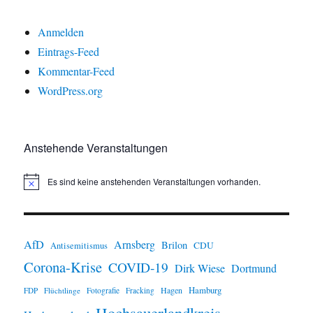
Anmelden
Eintrags-Feed
Kommentar-Feed
WordPress.org
Anstehende Veranstaltungen
Es sind keine anstehenden Veranstaltungen vorhanden.
H
i
n
w
e
i
AfD
Arnsberg
Brilon
CDU
Antisemitismus
s
Corona-Krise
COVID-19
Dirk Wiese
Dortmund
Hamburg
Hagen
FDP
Flüchtlinge
Fotografie
Fracking