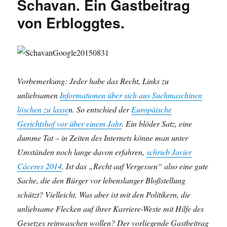
Schavan. Ein Gastbeitrag
AfD,
von Erbloggtes.
Donna
Leon,
Sachbesitz,
Funke
Medien,
Ramadan,
Vorbemerkung: Jeder habe das Recht, Links zu
Hütchenspiele,
Todenhöfer
unliebsamen
Informationen über sich aus Suchmaschinen
und
löschen zu lasse
n. So entschied der
Europäische
mehr
Gerichtshof vor über einem Jahr
. Ein blöder Satz, eine
…
dumme Tat – in Zeiten des Internets könne man unter
Umständen noch lange davon erfahren,
schrieb Javier
Cáceres 2014
. Ist das „Recht auf Vergessen“ also eine gute
Sache, die den Bürger vor lebenslanger Bloßstellung
schützt? Vielleicht. Was aber ist mit den Politikern, die
unliebsame Flecken auf ihrer Karriere-Weste mit Hilfe des
Gesetzes reinwaschen wollen? Der vorliegende Gastbeitrag