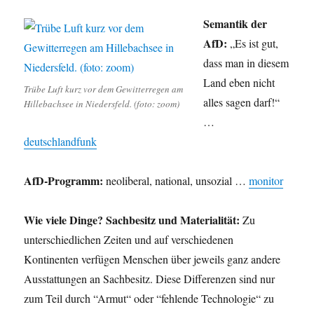
plagiierend
in
Semantik der
Düsseldorf
AfD:
„Es ist gut,
zu
dass man in diesem
promovieren?
Land eben nicht
Trübe Luft kurz vor dem Gewitterregen am
alles sagen darf!“
Hillebachsee in Niedersfeld. (foto: zoom)
…
deutschlandfunk
AfD-Programm:
neoliberal, national, unsozial …
monitor
Wie viele Dinge? Sachbesitz und Materialität:
Zu
unterschiedlichen Zeiten und auf verschiedenen
Kontinenten verfügen Menschen über jeweils ganz andere
Ausstattungen an Sachbesitz. Diese Differenzen sind nur
zum Teil durch “Armut“ oder “fehlende Technologie“ zu