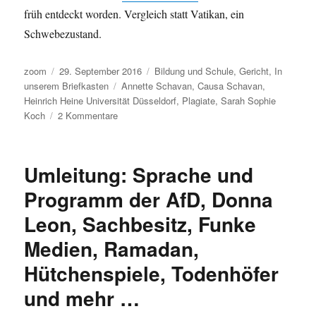
früh entdeckt worden. Vergleich statt Vatikan, ein
Schwebezustand.
Autor
Veröffentlicht
Kategorien
zoom
29. September 2016
Bildung und Schule
,
Gericht
,
In
am
Schlagwörter
unserem Briefkasten
Annette Schavan
,
Causa Schavan
,
Heinrich Heine Universität Düsseldorf
,
Plagiate
,
Sarah Sophie
zu
Koch
2 Kommentare
Kein
Ruhmesblatt
für
Umleitung: Sprache und
die
Universität
Programm der AfD, Donna
Düsseldorf:
Leon, Sachbesitz, Funke
Einladung
an
Medien, Ramadan,
den
geneigten
Hütchenspiele, Todenhöfer
wissenschaftlichen
und mehr …
Nachwuchs,
auch