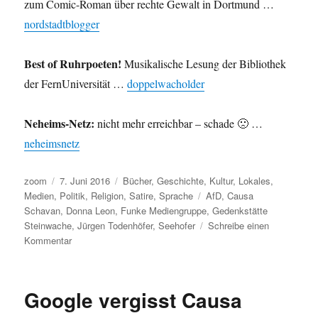
zum Comic-Roman über rechte Gewalt in Dortmund …
nordstadtblogger
Best of Ruhrpoeten!
Musikalische Lesung der Bibliothek
der FernUniversität …
doppelwacholder
Neheims-Netz:
nicht mehr erreichbar – schade 🙁 …
neheimsnetz
Autor
Veröffentlicht
Kategorien
zoom
7. Juni 2016
Bücher
,
Geschichte
,
Kultur
,
Lokales
,
am
Schlagwörter
Medien
,
Politik
,
Religion
,
Satire
,
Sprache
AfD
,
Causa
Schavan
,
Donna Leon
,
Funke Mediengruppe
,
Gedenkstätte
Steinwache
,
Jürgen Todenhöfer
,
Seehofer
Schreibe einen
zu
Kommentar
Umleitung:
Sprache
und
Google vergisst Causa
Programm
der