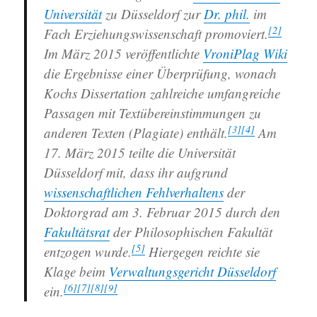
Universität
zu Düsseldorf zur
Dr. phil.
im
[2]
Fach Erziehungswissenschaft promoviert.
Im März 2015 veröffentlichte
VroniPlag Wiki
die Ergebnisse einer Überprüfung, wonach
Kochs Dissertation zahlreiche umfangreiche
Passagen mit Textübereinstimmungen zu
[3]
[4]
anderen Texten (Plagiate) enthält.
Am
17. März 2015 teilte die Universität
Düsseldorf mit, dass ihr aufgrund
wissenschaftlichen Fehlverhaltens
der
Doktorgrad am 3. Februar 2015 durch den
Fakultätsrat
der Philosophischen Fakultät
[5]
entzogen wurde.
Hiergegen reichte sie
Klage beim
Verwaltungsgericht Düsseldorf
[6]
[7]
[8]
[9]
ein.