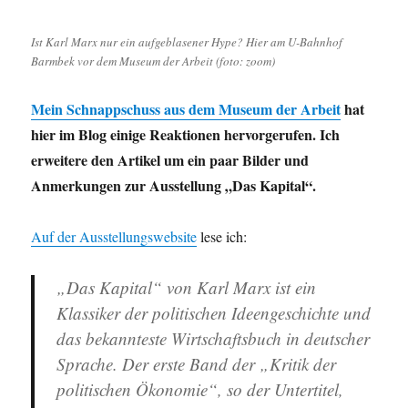
in
Germany
Ist Karl Marx nur ein aufgeblasener Hype? Hier am U-Bahnhof
1907,
Barmbek vor dem Museum der Arbeit (foto: zoom)
Menschen-
Zeitalter,
Menschenrechte,
Mein Schnappschuss aus dem Museum der Arbeit
hat
Ausweispflicht
hier im Blog einige Reaktionen hervorgerufen. Ich
im
erweitere den Artikel um ein paar Bilder und
Freibad
und
Anmerkungen zur Ausstellung „Das Kapital“.
mehr…
Auf der Ausstellungswebsite
lese ich:
„Das Kapital“ von Karl Marx ist ein
Klassiker der politischen Ideengeschichte und
das bekannteste Wirtschaftsbuch in deutscher
Sprache. Der erste Band der „Kritik der
politischen Ökonomie“, so der Untertitel,