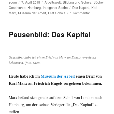
Autor
Veröffentlicht
Kategorien
zoom
7. April 2018
Arbeitswelt
,
Bildung und Schule
,
Bücher
,
am
Schlagwörter
Geschichte
,
Hamburg
,
In eigener Sache
Das Kapital
,
Karl
zu
Marx
,
Museum der Arbeit
,
Olaf Scholz
1 Kommentar
Das
Kapital
verlängert
Pausenbild: Das Kapital
bis
5.
Mai
2018
–
Gegenüber habe ich einen Brief von Marx an Engels vorgelesen
der
bekommen. (foto: zoom)
Kapitalismus
bis
Heute habe ich im
Museum der Arbeit
einen Brief von
…
Karl Marx an Friedrich Engels vorgelesen bekommen.
Marx befand sich gerade auf dem Schiff von London nach
Hamburg, um dort seinen Verleger für „Das Kapital“ zu
treffen.