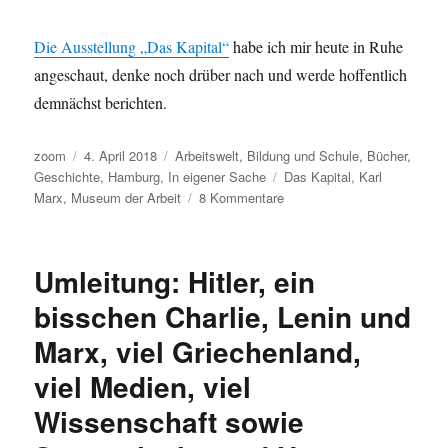
Die Ausstellung „Das Kapital“
habe ich mir heute in Ruhe
angeschaut, denke noch drüber nach und werde hoffentlich
demnächst berichten.
Autor
Veröffentlicht
Kategorien
zoom
4. April 2018
Arbeitswelt
,
Bildung und Schule
,
Bücher
,
am
Schlagwörter
Geschichte
,
Hamburg
,
In eigener Sache
Das Kapital
,
Karl
zu
Marx
,
Museum der Arbeit
8 Kommentare
Pausenbild:
Das
Kapital
Umleitung: Hitler, ein
bisschen Charlie, Lenin und
Marx, viel Griechenland,
viel Medien, viel
Wissenschaft sowie