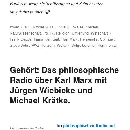
Papieren, wenn sie Schülerinnen und Schüler oder
umgekehrt meinen 😉
Autor
Veröffentlicht
Kategorien
zoom
16. Oktober 2011
Kultur
,
Lokales
,
Medien
,
am
Schlagwör
Naturwissenschaft
,
Politik
,
Religion
,
Umleitung
,
Wirtschaft
Frank Deppe
,
Immanuel Kant
,
Karl Marx
,
Persepolis
,
Springer
,
zu
Steve Jobs
,
WAZ-Konzern
,
Wella
Schreibe einen Kommentar
Umleitu
Doch
WAZ-
Gehört: Das philosophische
Überna
durch
Radio über Karl Marx mit
Springe
Jürgen Wiebicke und
möglich
What
Michael Krätke.
killed
Steve
Job?
Und
dann
Im
philosophischen Radio auf
Philosophie im Radio