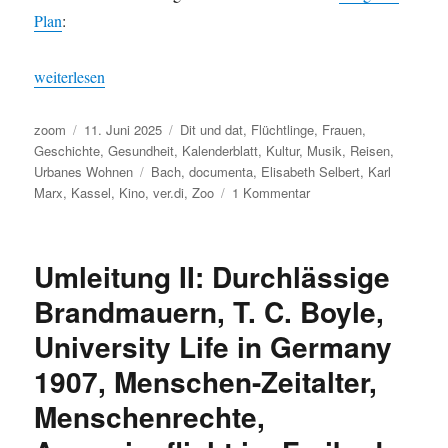
Plan
:
„Abgetaucht – aufgetaucht: von der Kunst der Fuge über das gä
weiterlesen
Autor
Veröffentlicht
Kategorien
zoom
11. Juni 2025
Dit und dat
,
Flüchtlinge
,
Frauen
,
am
Geschichte
,
Gesundheit
,
Kalenderblatt
,
Kultur
,
Musik
,
Reisen
,
Schlagwörter
Urbanes Wohnen
Bach
,
documenta
,
Elisabeth Selbert
,
Karl
zu
Marx
,
Kassel
,
Kino
,
ver.di
,
Zoo
1 Kommentar
Abgetaucht
–
aufgetaucht:
Umleitung II: Durchlässige
von
der
Brandmauern, T. C. Boyle,
Kunst
University Life in Germany
der
Fuge
1907, Menschen-Zeitalter,
über
das
Menschenrechte,
gähnende
Alpaka