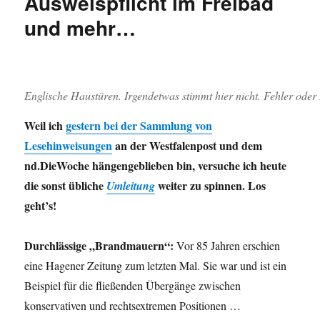
Ausweispflicht im Freibad
zur
und mehr…
ver.di-
Demo
Englische Haustüren. Irgendetwas stimmt hier nicht. Fehler oder
Weil ich
gestern bei der Sammlung von
Lesehinweisungen
an der Westfalenpost und dem
nd.DieWoche hängengeblieben bin, versuche ich heute
die sonst übliche
weiter zu spinnen. Los
Umleitung
geht’s!
Durchlässige „Brandmauern“:
Vor 85 Jahren erschien
eine Hagener Zeitung zum letzten Mal. Sie war und ist ein
Beispiel für die fließenden Übergänge zwischen
konservativen und rechtsextremen Positionen …