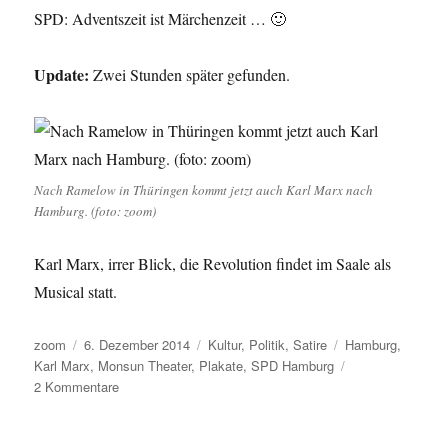
sowie
SPD: Adventszeit ist Märchenzeit … 🙂
Stammt
und
Update:
Zwei Stunden später gefunden.
Hormon
Nach Ramelow in Thüringen kommt jetzt auch Karl Marx nach
Hamburg. (foto: zoom)
Karl Marx, irrer Blick, die Revolution findet im Saale als
Musical statt.
Autor
Veröffentlicht
Kategorien
Schlagwörter
zoom
6. Dezember 2014
Kultur
,
Politik
,
Satire
Hamburg
,
am
Karl Marx
,
Monsun Theater
,
Plakate
,
SPD Hamburg
zu
2 Kommentare
Ein
stummer