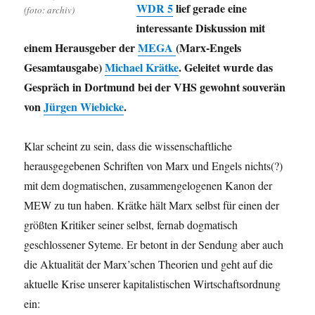
noch
WDR 5
lief gerade eine
(foto: archiv)
die
interessante Diskussion mit
Finanzk
hoch
einem Herausgeber der
MEGA
(Marx-Engels
und
Gesamtausgabe)
Michael Krätke
. Geleitet wurde das
runter.
Gespräch in Dortmund bei der VHS gewohnt souverän
Zum
Schlus
von
Jürgen Wiebicke
.
Haare
und
Klar scheint zu sein, dass die wissenschaftliche
SuSen.
herausgegebenen Schriften von Marx und Engels nichts(?)
mit dem dogmatischen, zusammengelogenen Kanon der
MEW zu tun haben. Krätke hält Marx selbst für einen der
größten Kritiker seiner selbst, fernab dogmatisch
geschlossener Syteme. Er betont in der Sendung aber auch
die Aktualität der Marx’schen Theorien und geht auf die
aktuelle Krise unserer kapitalistischen Wirtschaftsordnung
ein: