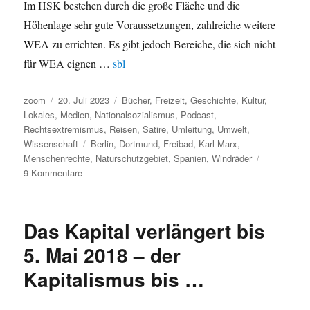
Im HSK bestehen durch die große Fläche und die
Höhenlage sehr gute Voraussetzungen, zahlreiche weitere
WEA zu errichten. Es gibt jedoch Bereiche, die sich nicht
für WEA eignen …
sbl
Autor
Veröffentlicht
Kategorien
zoom
20. Juli 2023
Bücher
,
Freizeit
,
Geschichte
,
Kultur
,
am
Lokales
,
Medien
,
Nationalsozialismus
,
Podcast
,
Rechtsextremismus
,
Reisen
,
Satire
,
Umleitung
,
Umwelt
,
Schlagwörter
Wissenschaft
Berlin
,
Dortmund
,
Freibad
,
Karl Marx
,
Menschenrechte
,
Naturschutzgebiet
,
Spanien
,
Windräder
zu
9 Kommentare
Umleitung
II:
Durchlässige
Das Kapital verlängert bis
Brandmauern,
T.
5. Mai 2018 – der
C.
Kapitalismus bis …
Boyle,
University
Life