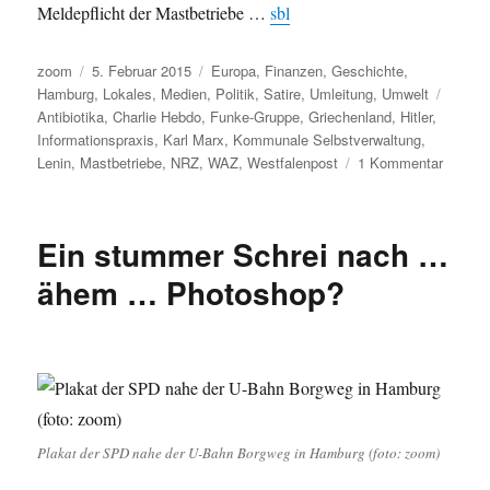
Meldepflicht der Mastbetriebe …
sbl
Autor
Veröffentlicht
Kategorien
zoom
5. Februar 2015
Europa
,
Finanzen
,
Geschichte
,
am
Schlag
Hamburg
,
Lokales
,
Medien
,
Politik
,
Satire
,
Umleitung
,
Umwelt
Antibiotika
,
Charlie Hebdo
,
Funke-Gruppe
,
Griechenland
,
Hitler
,
Informationspraxis
,
Karl Marx
,
Kommunale Selbstverwaltung
,
zu
Lenin
,
Mastbetriebe
,
NRZ
,
WAZ
,
Westfalenpost
1 Kommentar
Umleitu
Hitler,
ein
Ein stummer Schrei nach …
bissch
Charlie
ähem … Photoshop?
Lenin
und
Marx,
viel
Grieche
viel
Medien
Plakat der SPD nahe der U-Bahn Borgweg in Hamburg (foto: zoom)
viel
Wissen