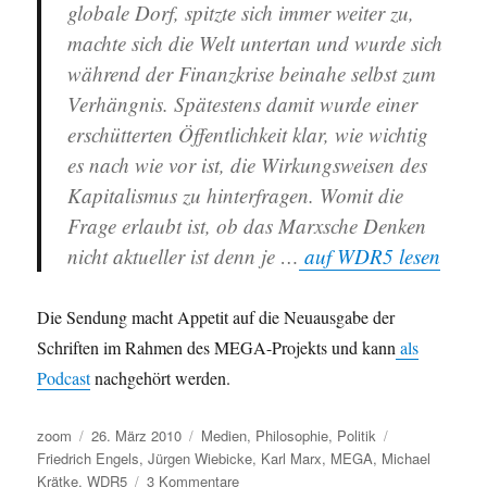
globale Dorf, spitzte sich immer weiter zu,
machte sich die Welt untertan und wurde sich
während der Finanzkrise beinahe selbst zum
Verhängnis. Spätestens damit wurde einer
erschütterten Öffentlichkeit klar, wie wichtig
es nach wie vor ist, die Wirkungsweisen des
Kapitalismus zu hinterfragen. Womit die
Frage erlaubt ist, ob das Marxsche Denken
nicht aktueller ist denn je …
auf WDR5 lesen
Die Sendung macht Appetit auf die Neuausgabe der
Schriften im Rahmen des MEGA-Projekts und kann
als
Podcast
nachgehört werden.
Autor
Veröffentlicht
Kategorien
Schlagwörter
zoom
26. März 2010
Medien
,
Philosophie
,
Politik
am
Friedrich Engels
,
Jürgen Wiebicke
,
Karl Marx
,
MEGA
,
Michael
zu
Krätke
,
WDR5
3 Kommentare