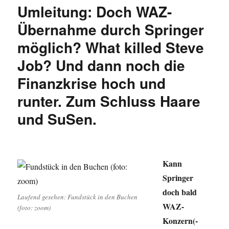
Schrei
Umleitung: Doch WAZ-
nach
…
Übernahme durch Springer
ähem
möglich? What killed Steve
…
Photoshop?
Job? Und dann noch die
Finanzkrise hoch und
runter. Zum Schluss Haare
und SuSen.
Kann
Springer
doch bald
Laufend gesehen: Fundstück in den Buchen
WAZ-
(foto: zoom)
Konzern(-