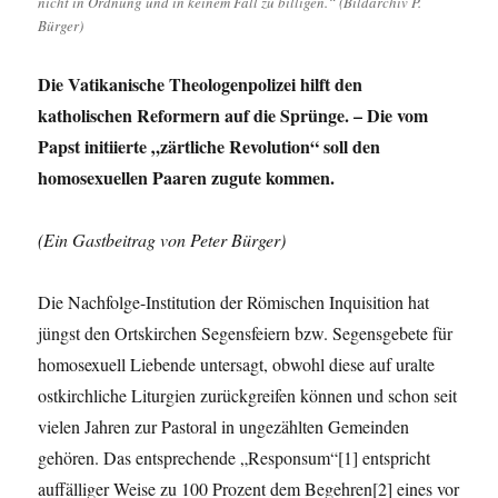
nicht in Ordnung und in keinem Fall zu billigen.“ (Bildarchiv P.
und
Bürger)
Lesben
Die Vatikanische Theologenpolizei hilft den
katholischen Reformern auf die Sprünge. – Die vom
Papst initiierte „zärtliche Revolution“ soll den
homosexuellen Paaren zugute kommen.
(Ein Gastbeitrag von Peter Bürger)
Die Nachfolge-Institution der Römischen Inquisition hat
jüngst den Ortskirchen Segensfeiern bzw. Segensgebete für
homosexuell Liebende untersagt, obwohl diese auf uralte
ostkirchliche Liturgien zurückgreifen können und schon seit
vielen Jahren zur Pastoral in ungezählten Gemeinden
gehören. Das entsprechende „Responsum“[1] entspricht
auffälliger Weise zu 100 Prozent dem Begehren[2] eines vor