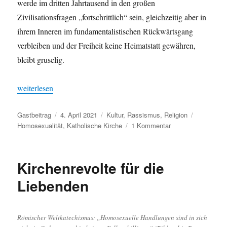
werde im dritten Jahrtausend in den großen
Zivilisationsfragen „fortschrittlich“ sein, gleichzeitig aber in
ihrem Inneren im fundamentalistischen Rückwärtsgang
verbleiben und der Freiheit keine Heimatstatt gewähren,
bleibt gruselig.
„Rom und die blutige Geschichte der Verfolgung von Schwulen 
weiterlesen
Autor
Veröffentlicht
Kategorien
Schlagwör
Gastbeitrag
4. April 2021
Kultur
,
Rassismus
,
Religion
am
zu
Homosexualität
,
Katholische Kirche
1 Kommentar
Rom
und
die
Kirchenrevolte für die
blutige
Geschichte
Liebenden
der
Verfolgung
von
Römischer Weltkatechismus: „Homosexuelle Handlungen sind in sich
Schwulen