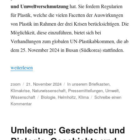
und Umweltverschmutzung
hat. Sie fordern Regularien
für Plastik, welche die vielen Facetten der Auswirkungen
von Plastik im Rahmen der drei Krisen berücksichtigen. Die
Möglichkeit, diese einzuführen, bietet sich bei
Verhandlungen zum globalen UN-Plastikabkommen, die ab
dem 25. November 2024 in Busan (Südkorea) stattfinden.
„Umweltwirkungen von Plastik: weg vom engen Blick auf das M
weiterlesen
Autor
Veröffentlicht
Kategorien
zoom
21. November 2024
In unserem Briefkasten
,
am
Klimakrise
,
Naturwissenschaft
,
Pressemitteilungen
,
Umwelt
,
Schlagwörter
Wissenschaft
Biologie
,
Helmholtz
,
Klima
Schreibe einen
zu
Kommentar
Umweltwirkungen
von
Plastik:
Umleitung: Geschlecht und
weg
vom