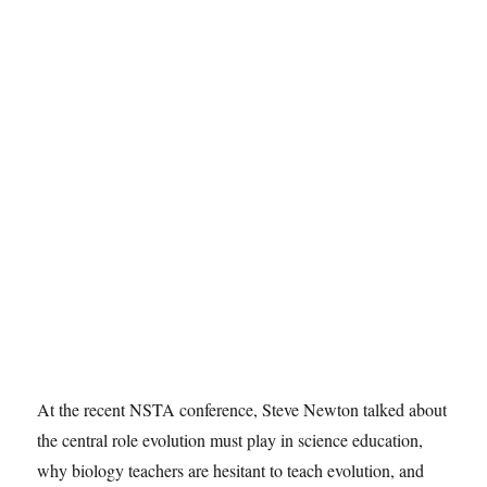
Geschichte
und
Kompetenzen,
Hacker
in
Hamburg,
Ruhe
auf
dem
Ohlsdorfer
Friedhof,
Rückblicke
und
Aussichten,
Journalismus,
Regionales
sowie
Schach
At the recent NSTA conference, Steve Newton talked about
auf
Lichess.
the central role evolution must play in science education,
why biology teachers are hesitant to teach evolution, and