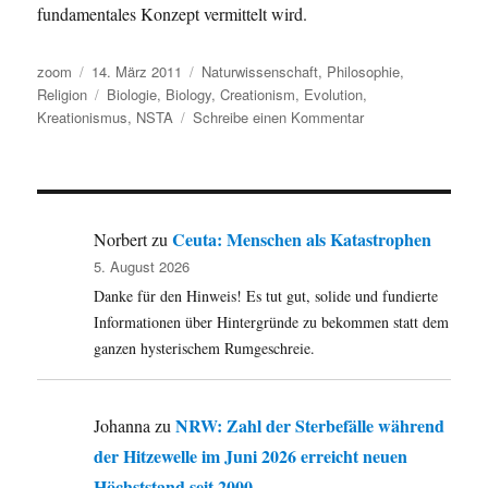
fundamentales Konzept vermittelt wird.
Autor
Veröffentlicht
Kategorien
zoom
14. März 2011
Naturwissenschaft
,
Philosophie
,
am
Schlagwörter
Religion
Biologie
,
Biology
,
Creationism
,
Evolution
,
zu
Kreationismus
,
NSTA
Schreibe einen Kommentar
Why
teach
Evolution?
Ceuta: Menschen als Katastrophen
Norbert
zu
5. August 2026
Danke für den Hinweis! Es tut gut, solide und fundierte
Informationen über Hintergründe zu bekommen statt dem
ganzen hysterischem Rumgeschreie.
NRW: Zahl der Sterbefälle während
Johanna
zu
der Hitzewelle im Juni 2026 erreicht neuen
Höchststand seit 2000