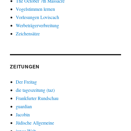
The October 7th Massacre
Vogelstimmen lernen
Vorlesungen Loviscach
Werbeträgerverbreitung
Zeichensätze
ZEITUNGEN
Der Freitag
die tageszeitung (taz)
Frankfurter Rundschau
guardian
Jacobin
Jüdische Allgemeine
junge Welt