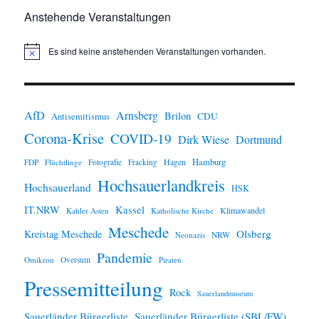
Anstehende Veranstaltungen
Es sind keine anstehenden Veranstaltungen vorhanden.
H
i
n
w
e
i
AfD
Arnsberg
Brilon
CDU
Antisemitismus
s
Corona-Krise
COVID-19
Dirk Wiese
Dortmund
Hamburg
Hagen
FDP
Flüchtlinge
Fotografie
Fracking
Hochsauerlandkreis
Hochsauerland
HSK
IT.NRW
Kassel
Klimawandel
Kahler Asten
Katholische Kirche
Meschede
Olsberg
Kreistag Meschede
Neonazis
NRW
Pandemie
Omikron
Oversum
Piraten
Pressemitteilung
Rock
Sauerlandmuseum
Sauerländer Bürgerliste
Sauerländer Bürgerliste (SBL/FW)