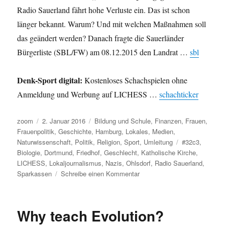
Radio Sauerland fährt hohe Verluste ein. Das ist schon
länger bekannt. Warum? Und mit welchen Maßnahmen soll
das geändert werden? Danach fragte die Sauerländer
Bürgerliste (SBL/FW) am 08.12.2015 den Landrat …
sbl
Denk-Sport digital:
Kostenloses Schachspielen ohne
Anmeldung und Werbung auf LICHESS …
schachticker
Autor
Veröffentlicht
Kategorien
zoom
2. Januar 2016
Bildung und Schule
,
Finanzen
,
Frauen
,
am
Frauenpolitik
,
Geschichte
,
Hamburg
,
Lokales
,
Medien
,
Schlagwörter
Naturwissenschaft
,
Politik
,
Religion
,
Sport
,
Umleitung
#32c3
,
Biologie
,
Dortmund
,
Friedhof
,
Geschlecht
,
Katholische Kirche
,
LICHESS
,
Lokaljournalismus
,
Nazis
,
Ohlsdorf
,
Radio Sauerland
,
zu
Sparkassen
Schreibe einen Kommentar
Umleitung:
Geschlecht
und
Why teach Evolution?
Biologie,