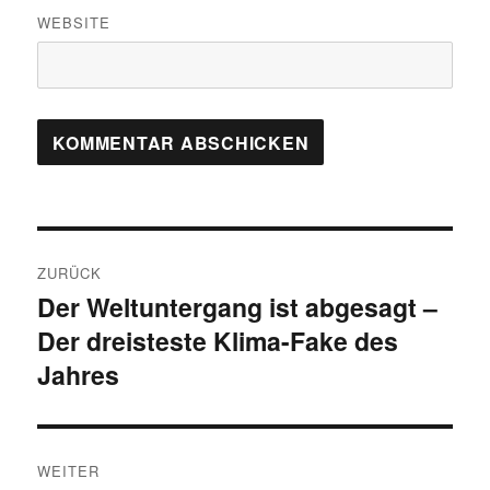
WEBSITE
Beitragsnavigation
ZURÜCK
Der Weltuntergang ist abgesagt –
Vorheriger
Der dreisteste Klima-Fake des
Beitrag:
Jahres
WEITER