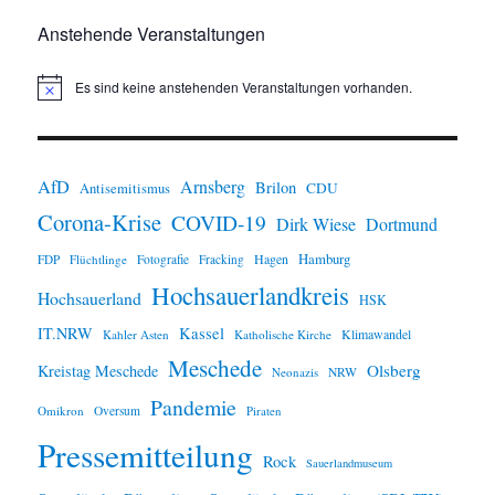
Anstehende Veranstaltungen
Es sind keine anstehenden Veranstaltungen vorhanden.
H
i
n
w
e
i
AfD
Arnsberg
Brilon
CDU
Antisemitismus
s
Corona-Krise
COVID-19
Dirk Wiese
Dortmund
Hamburg
Hagen
FDP
Flüchtlinge
Fotografie
Fracking
Hochsauerlandkreis
Hochsauerland
HSK
IT.NRW
Kassel
Klimawandel
Kahler Asten
Katholische Kirche
Meschede
Olsberg
Kreistag Meschede
Neonazis
NRW
Pandemie
Omikron
Oversum
Piraten
Pressemitteilung
Rock
Sauerlandmuseum