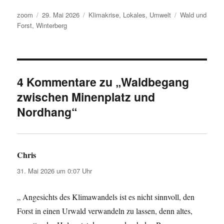
Autor
Veröffentlicht
Kategorien
Schlagwörter
zoom
29. Mai 2026
Klimakrise
,
Lokales
,
Umwelt
Wald und
am
Forst
,
Winterberg
4 Kommentare zu „Waldbegang
zwischen Minenplatz und
Nordhang“
Chris
sagt:
31. Mai 2026 um 0:07 Uhr
„ Angesichts des Klimawandels ist es nicht sinnvoll, den
Forst in einen Urwald verwandeln zu lassen, denn altes,