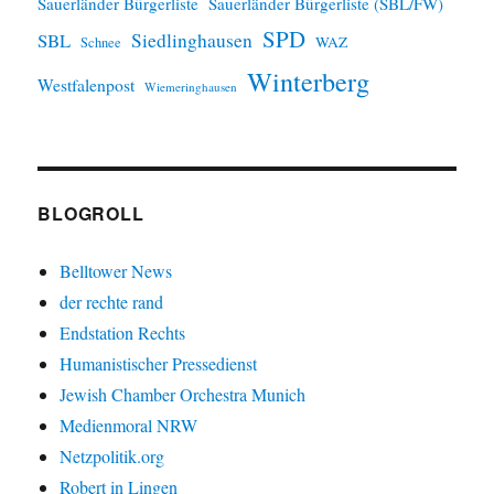
Sauerländer Bürgerliste
Sauerländer Bürgerliste (SBL/FW)
SPD
SBL
Siedlinghausen
WAZ
Schnee
Winterberg
Westfalenpost
Wiemeringhausen
BLOGROLL
Belltower News
der rechte rand
Endstation Rechts
Humanistischer Pressedienst
Jewish Chamber Orchestra Munich
Medienmoral NRW
Netzpolitik.org
Robert in Lingen