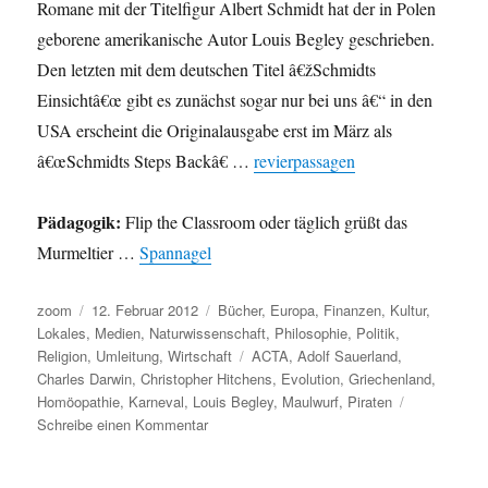
Romane mit der Titelfigur Albert Schmidt hat der in Polen
geborene amerikanische Autor Louis Begley geschrieben.
Den letzten mit dem deutschen Titel â€žSchmidts
Einsichtâ€œ gibt es zunächst sogar nur bei uns â€“ in den
USA erscheint die Originalausgabe erst im März als
â€œSchmidts Steps Backâ€ …
revierpassagen
Pädagogik:
Flip the Classroom oder täglich grüßt das
Murmeltier …
Spannagel
Autor
Veröffentlicht
Kategorien
zoom
12. Februar 2012
Bücher
,
Europa
,
Finanzen
,
Kultur
,
am
Lokales
,
Medien
,
Naturwissenschaft
,
Philosophie
,
Politik
,
Schlagwörter
Religion
,
Umleitung
,
Wirtschaft
ACTA
,
Adolf Sauerland
,
Charles Darwin
,
Christopher Hitchens
,
Evolution
,
Griechenland
,
Homöopathie
,
Karneval
,
Louis Begley
,
Maulwurf
,
Piraten
zu
Schreibe einen Kommentar
Umleitung:
Tod,