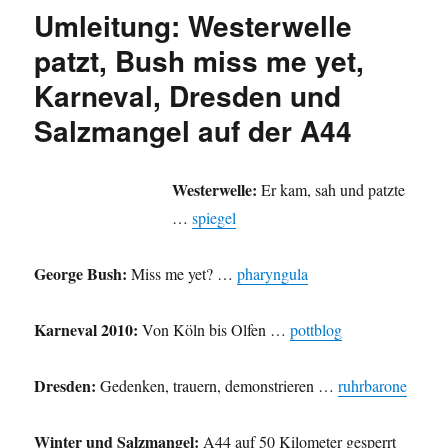
kurz
Umleitung: Westerwelle
zu
Korruption,
patzt, Bush miss me yet,
Deinen
Karneval, Dresden und
Guttenberg
Fans,
Salzmangel auf der A44
NPD
in
Dortmund,
Westerwelle:
Er kam, sah und patzte
Hagener
Karneval
…
spiegel
und
Wiemering
George Bush:
Miss me yet? …
pharyngula
Karneval 2010:
Von Köln bis Olfen …
pottblog
Dresden:
Gedenken, trauern, demonstrieren …
ruhrbarone
Winter und Salzmangel:
A44 auf 50 Kilometer gesperrt