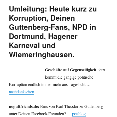
Guttenberg,
Umleitung: Heute kurz zu
Demokratie
am
Korruption, Deinen
Arbeitsplatz,
Guttenberg-Fans, NPD in
Blogsterben,
Erdgas-
Dortmund, Hagener
Fracking
und
Karneval und
eine
Wiemeringhausen.
Büttenrede.
Geschäfte auf Gegenseitigkeit
: jetzt
kommt die gängige politische
Korruption endlich immer mehr ans Tageslicht …
nachdenkseiten
noguttfriends.de:
Fans von Karl-Theodor zu Guttenberg
unter Deinen Facebook-Freunden? …
pottblog