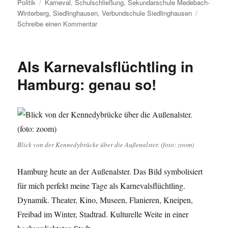
am
Schlagwörter
Politik
Karneval
,
Schulschließung
,
Sekundarschule Medebach-
Winterberg
,
Siedlinghausen
,
Verbundschule Siedlinghausen
zu
Schreibe einen Kommentar
Karneval
in
Siedlinghausen:
Als Karnevalsflüchtling in
„Doch
die
Hamburg: genau so!
Moral
von
der
Geschicht‘
,
bleib
Blick von der Kennedybrücke über die Außenalster. (foto: zoom)
Querulant
wir
Hamburg heute an der Außenalster. Das Bild symbolisiert
brauchen
dich!“
für mich perfekt meine Tage als Karnevalsflüchtling.
Dynamik. Theater, Kino, Museen, Flanieren, Kneipen,
Freibad im Winter, Stadtrad. Kulturelle Weite in einer