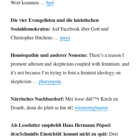
Wort kommen …
hpd
Die vier Evangelisten und die laizistischen
Sozialdemokraten:
Auf Facebook über Gott und
Christopher Hitchens …
jurga
Homöopathie und anderer Nonsens:
There’s a reason I
promote atheism and skepticism coupled with feminism, and
it’s not because I’m trying to foist a feminist ideology on
skepticism …
pharyngula
Närrisches Nachbardorf:
Mer losse dâ€™r Kirch en
Doarfe, denn do jehöt se hin â€¦
wiemeringhauser
Als Lesefutter empfiehlt Hans Hermann Pöpsel:
â€œSchmidts Einsichtâ€ kommt nicht zu spät:
Drei