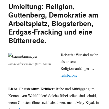
Piraten,
Umleitung: Religion,
Sauerland
ad
Guttenberg, Demokratie am
ACTA,
Arbeitsplatz, Blogsterben,
Griechenland,
Religion
Erdgas-Fracking und eine
und
Atheisten,
Büttenrede.
Karneval
im
Nachbardorf,
Debatte:
Wir sind mehr
ein
als unsere
Lesetipp
Buche oder Fichte? (foto: zoom)
und
Religionsanhänger …
der
ruhrbarone
Flipped
Classroom.
Liebe Christentum Kritiker:
Ruhe und Müßiggang im
Kontext von Wohlfühlen! Solche Bibelstellen sind schuld,
wenn Christensöhne sozial abstürzen, meint Mely Kiyak in