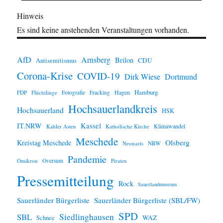
Hinweis
Es sind keine anstehenden Veranstaltungen vorhanden.
AfD
Arnsberg
Brilon
CDU
Antisemitismus
Corona-Krise
COVID-19
Dirk Wiese
Dortmund
Hamburg
Hagen
FDP
Flüchtlinge
Fotografie
Fracking
Hochsauerlandkreis
Hochsauerland
HSK
IT.NRW
Kassel
Klimawandel
Kahler Asten
Katholische Kirche
Meschede
Olsberg
Kreistag Meschede
Neonazis
NRW
Pandemie
Omikron
Oversum
Piraten
Pressemitteilung
Rock
Sauerlandmuseum
Sauerländer Bürgerliste
Sauerländer Bürgerliste (SBL/FW)
SPD
SBL
Siedlinghausen
WAZ
Schnee