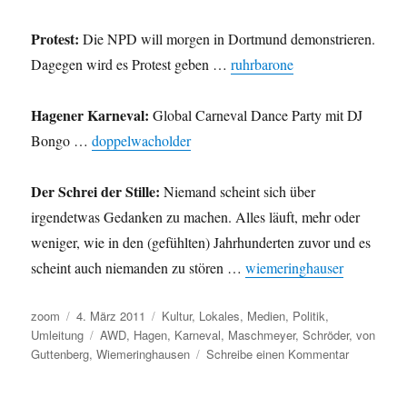
Protest:
Die NPD will morgen in Dortmund demonstrieren.
Dagegen wird es Protest geben …
ruhrbarone
Hagener Karneval:
Global Carneval Dance Party mit DJ
Bongo …
doppelwacholder
Der Schrei der Stille:
Niemand scheint sich über
irgendetwas Gedanken zu machen. Alles läuft, mehr oder
weniger, wie in den (gefühlten) Jahrhunderten zuvor und es
scheint auch niemanden zu stören …
wiemeringhauser
Autor
Veröffentlicht
Kategorien
zoom
4. März 2011
Kultur
,
Lokales
,
Medien
,
Politik
,
am
Schlagwörter
Umleitung
AWD
,
Hagen
,
Karneval
,
Maschmeyer
,
Schröder
,
von
zu
Guttenberg
,
Wiemeringhausen
Schreibe einen Kommentar
Umleitung:
Heute