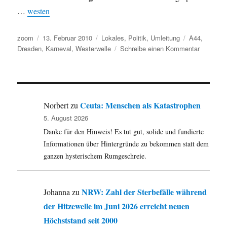
…
westen
Autor
Veröffentlicht
Kategorien
Schlagwörter
zoom
13. Februar 2010
Lokales
,
Politik
,
Umleitung
A44
,
am
zu
Dresden
,
Karneval
,
Westerwelle
Schreibe einen Kommentar
Umleitun
Westerwe
patzt,
Bush
miss
Ceuta: Menschen als Katastrophen
Norbert
zu
me
5. August 2026
yet,
Danke für den Hinweis! Es tut gut, solide und fundierte
Karneval
Dresden
Informationen über Hintergründe zu bekommen statt dem
und
ganzen hysterischem Rumgeschreie.
Salzmang
auf
der
NRW: Zahl der Sterbefälle während
Johanna
zu
A44
der Hitzewelle im Juni 2026 erreicht neuen
Höchststand seit 2000