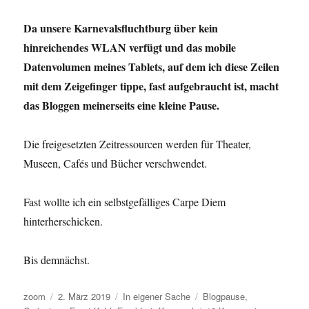
Krieg
zu
Da unsere Karnevalsfluchtburg über kein
COVID-
hinreichendes WLAN verfügt und das mobile
19
und
Datenvolumen meines Tablets, auf dem ich diese Zeilen
guten
mit dem Zeigefinger tippe, fast aufgebraucht ist, macht
Neuigkeiten
das Bloggen meinerseits eine kleine Pause.
für
alle
Karnevalist*innen
Die freigesetzten Zeitressourcen werden für Theater,
in
Museen, Cafés und Bücher verschwendet.
Dortmund.
Fast wollte ich ein selbstgefälliges Carpe Diem
hinterherschicken.
Bis demnächst.
Autor
Veröffentlicht
Kategorien
Schlagwörter
zoom
2. März 2019
In eigener Sache
Blogpause
,