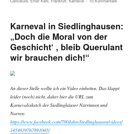
am
zu
Caricatura
,
Ernst Kahl
,
Frankfurt
,
Karneval
10 Kommentare
Karneval
Karneval in Siedlinghausen:
„Doch die Moral von der
Geschicht‘ , bleib Querulant
wir brauchen dich!“
An dieser Stelle wollte ich ein Video einbetten. Das klappt
leider (noch) nicht, daher hier die URL zum
Karnevalssketch der Siedlinghäuser Närrinnen und
Narren:
https://www.facebook.com/700JahreSiedlinghausen/videos/
1454839767891045/