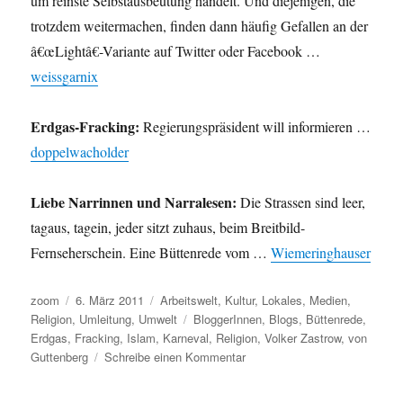
um reinste Selbstausbeutung handelt. Und diejenigen, die
trotzdem weitermachen, finden dann häufig Gefallen an der
â€œLightâ€-Variante auf Twitter oder Facebook …
weissgarnix
Erdgas-Fracking:
Regierungspräsident will informieren …
doppelwacholder
Liebe Narrinnen und Narralesen:
Die Strassen sind leer,
tagaus, tagein, jeder sitzt zuhaus, beim Breitbild-
Fernseherschein. Eine Büttenrede vom …
Wiemeringhauser
Autor
Veröffentlicht
Kategorien
zoom
6. März 2011
Arbeitswelt
,
Kultur
,
Lokales
,
Medien
,
am
Schlagwörter
Religion
,
Umleitung
,
Umwelt
BloggerInnen
,
Blogs
,
Büttenrede
,
Erdgas
,
Fracking
,
Islam
,
Karneval
,
Religion
,
Volker Zastrow
,
von
zu
Guttenberg
Schreibe einen Kommentar
Umleitung:
Religion,