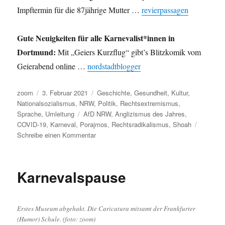
Impftermin für die 87jährige Mutter …
revierpassagen
Gute Neuigkeiten für alle Karnevalist*innen in
Dortmund:
Mit „Geiers Kurzflug“ gibt’s Blitzkomik vom
Geierabend online …
nordstadtblogger
Autor
Veröffentlicht
Kategorien
zoom
3. Februar 2021
Geschichte
,
Gesundheit
,
Kultur
,
am
Nationalsozialismus
,
NRW
,
Politik
,
Rechtsextremismus
,
Schlagwörter
Sprache
,
Umleitung
AfD NRW
,
Anglizismus des Jahres
,
COVID-19
,
Karneval
,
Porajmos
,
Rechtsradikalismus
,
Shoah
zu
Schreibe einen Kommentar
Umleitung:
Vom
Anglizismus
Karnevalspause
des
Jahres
über
Shoah,
Erstes Museum abgehakt. Die Caricatura mitsamt der Frankfurter
Porajmos,
(Humor) Schule. (foto: zoom)