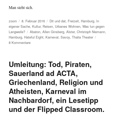
Man sieht sich.
Autor
Veröffentlicht
Kategorien
zoom
8. Februar 2016
Dit und dat
,
Freizeit
,
Hamburg
,
In
am
eigener Sache
,
Kultur
,
Reisen
,
Urbanes Wohnen
,
Was tun gegen
Schlagwörter
Langweile?
Abaton
,
Allen Ginsberg
,
Alster
,
Christoph Niemann
,
Hamburg
,
Hateful Eight
,
Karneval
,
Savoy
,
Thalia Theater
zu
8 Kommentare
Als
Karnevalsflüchtling
in
Umleitung: Tod, Piraten,
Hamburg:
genau
Sauerland ad ACTA,
so!
Griechenland, Religion und
Atheisten, Karneval im
Nachbardorf, ein Lesetipp
und der Flipped Classroom.