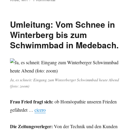
Umleitung:
…
unter
Umleitung: Vom Schnee in
anderem
von
Winterberg bis zum
der
Schwimmbad in Medebach.
Esoterik
über
den
sekundären
Antisemitismus
zum
WAZ-
Ja, es schneit: Eingang zum Winterberger Schwimmbad heute Abend
Konzern
(foto: zoom)
und
zum
Frau Fried fragt sich:
ob Homöopathie unseren Frieden
Einhundertfünfzigsten
gefährdet …
cicero
der
SPD.
Die Zeitungsverleger:
Von der Technik und den Kunden