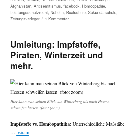
Afghanistan
,
Antisemitismus
,
facebook
,
Homöopathie
,
Leistungsschutzrecht
,
Neheim
,
Realschule
,
Sekundarschule
,
zu
Zeitungsverleger
1 Kommentar
Umleitung:
Vom
Schnee
Umleitung: Impfstoffe,
in
Winterberg
Piraten, Winterzeit und
bis
mehr.
zum
Schwimmbad
in
Medebach.
Hier kann man seinen Blick von Winterberg bis nach Hessen
schweifen lassen. (foto: zoom)
Impfstoffe vs. Homöopathika:
Unterschiedliche Maßstäbe
…
psiram