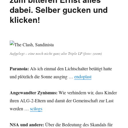
plötzliche
dabei. Selber gucken und
Abschwung
und
klicken!
mehr
…
Aufgelegt – eine noch nicht ganz alte Triple LP (foto: zoom)
Paranoia:
Als ich einmal den Lichtschalter betätigt hatte
und plötzlich die Sonne ausging …
endoplast
Angewandter Zynismus:
Wie verhindern wir, dass Kinder
ihren ALG-2-Eltern und damit der Gemeinschaft zur Last
werden …
scilogs
NSA und andere:
Über die Bedeutung des Skandals für