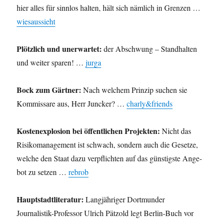
hier alles für sinnlos halten, hält sich nämlich in Grenzen …
wiesaussieht
Plötzlich und unerwartet:
der Abschwung – Standhalten
und weiter sparen! …
jurga
Bock zum Gärtner:
Nach welchem Prinzip suchen sie
Kommissare aus, Herr Juncker? …
charly&friends
Kostenexplosion bei öffentlichen Projekten:
Nicht das
Risi­ko­ma­nage­ment ist schwach, son­dern auch die Gesetze,
wel­che den Staat dazu ver­pflich­ten auf das güns­tigste Ange­
bot zu set­zen …
rebrob
Hauptstadtliteratur:
Langjähriger Dortmunder
Journalistik-Professor Ulrich Pätzold legt Berlin-Buch vor