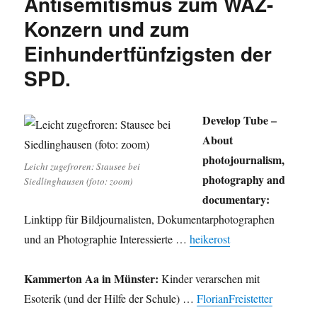
Antisemitismus zum WAZ-
zum
bitteren
Konzern und zum
Ernst
Einhundertfünfzigsten der
alles
dabei.
SPD.
Selber
gucken
und
Develop Tube –
klicken!
About
photojournalism,
Leicht zugefroren: Stausee bei
photography and
Siedlinghausen (foto: zoom)
documentary:
Linktipp für Bildjournalisten, Dokumentarphotographen
und an Photographie Interessierte …
heikerost
Kammerton Aa in Münster:
Kinder verarschen mit
Esoterik (und der Hilfe der Schule) …
FlorianFreistetter