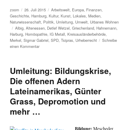
Autor
Veröffentlicht
Kategorien
zoom
26. Juli 2015
Arbeitswelt
,
Europa
,
Finanzen
,
am
Geschichte
,
Hamburg
,
Kultur
,
Kunst
,
Lokales
,
Medien
,
Naturwissenschaft
,
Politik
,
Umleitung
,
Umwelt
,
Urbanes Wohnen
Schlagwörter
Albig
,
Altenessen
,
Detlef Wetzel
,
Griechenland
,
Hahnemann
,
Harburg
,
Homöopathie
,
IG Metall
,
Kreisausländerbehörde
,
Merkel
,
Sigmar Gabriel
,
SPD
,
Tsipras
,
Urheberrecht
Schreibe
zu
einen Kommentar
Umleitung:
Industrie
4.0,
Umleitung: Bildungskrise,
Irrheberrecht,
SPD-
Die offenen Adern
Kanzlerkandidat,
Lateinamerikas, Günter
Homöopathie,
digitale
Grass, Depromotion und
Folklore,
Flüchtlinge
mehr …
und
mehr.
Bildung:
Mescheder