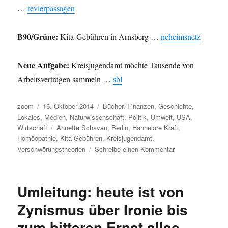
…
revierpassagen
B90/Grüne:
Kita-Gebühren in Arnsberg …
neheimsnetz
Neue Aufgabe:
Kreisjugendamt möchte Tausende von
Arbeitsverträgen sammeln …
sbl
Autor
Veröffentlicht
Kategorien
zoom
16. Oktober 2014
Bücher
,
Finanzen
,
Geschichte
,
am
Lokales
,
Medien
,
Naturwissenschaft
,
Politik
,
Umwelt
,
USA
,
Schlagwörter
Wirtschaft
Annette Schavan
,
Berlin
,
Hannelore Kraft
,
Homöopathie
,
Kita-Gebühren
,
Kreisjugendamt
,
zu
Verschwörungstheorien
Schreibe einen Kommentar
Umleitung:
Nutzenkalküle,
Big
Umleitung: heute ist von
History,
Homöopathie,
Zynismus über Ironie bis
der
zum bitteren Ernst alles
erwartete