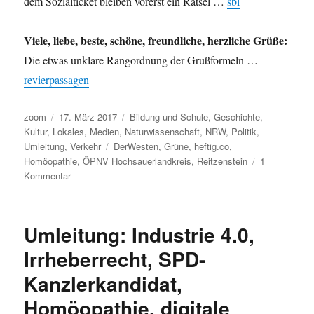
dem Sozialticket bleiben vorerst ein Rätsel …
sbl
Viele, liebe, beste, schöne, freundliche, herzliche Grüße:
Die etwas unklare Rangordnung der Grußformeln …
revierpassagen
Autor
Veröffentlicht
Kategorien
zoom
17. März 2017
Bildung und Schule
,
Geschichte
,
am
Kultur
,
Lokales
,
Medien
,
Naturwissenschaft
,
NRW
,
Politik
,
Schlagwörter
Umleitung
,
Verkehr
DerWesten
,
Grüne
,
heftig.co
,
Homöopathie
,
ÖPNV Hochsauerlandkreis
,
Reitzenstein
1
zu
Kommentar
Umleitung:
Reitzenstein
reizt
Umleitung: Industrie 4.0,
@erbloggtes
–
Irrheberrecht, SPD-
zu
Kanzlerkandidat,
Recht
und
Homöopathie, digitale
weitere