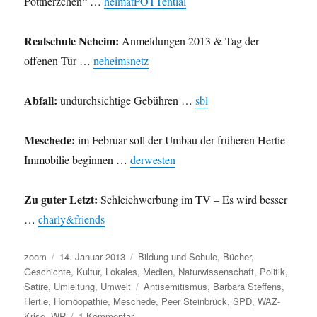
Pottherzchen“ …
heimatPOTTential
Realschule Neheim:
Anmeldungen 2013 & Tag der
offenen Tür …
neheimsnetz
Abfall:
undurchsichtige Gebühren …
sbl
Meschede:
im Februar soll der Umbau der früheren Hertie-
Immobilie beginnen …
derwesten
Zu guter Letzt:
Schleichwerbung im TV – Es wird besser
…
charly&friends
Autor
Veröffentlicht
Kategorien
zoom
14. Januar 2013
Bildung und Schule
,
Bücher
,
am
Geschichte
,
Kultur
,
Lokales
,
Medien
,
Naturwissenschaft
,
Politik
,
Schlagwörter
Satire
,
Umleitung
,
Umwelt
Antisemitismus
,
Barbara Steffens
,
Hertie
,
Homöopathie
,
Meschede
,
Peer Steinbrück
,
SPD
,
WAZ-
zu
Krise
,
WR
1 Kommentar