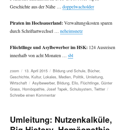
Geschichte aus der Nähe …
doppelwacholder
Piraten im Hochsauerland:
Verwaltungskosten sparen
durch Schriftartwechsel …
neheimsnetz
Flüchtlinge und Asylbewerber im HSK:
124 Ausreisen
innerhalb von acht Monaten …
sbl
Autor
Veröffentlicht
Kategorien
zoom
13. April 2015
Bildung und Schule
,
Bücher
,
am
Geschichte
,
Kultur
,
Lokales
,
Medien
,
Politik
,
Umleitung
,
Schlagwörter
Wirtschaft
Asylbewerber
,
Bildung
,
Ello
,
Flüchtlinge
,
Günter
Grass
,
Homöopathie
,
Josef ?apek
,
Schulsystem
,
Twitter
zu
Schreibe einen Kommentar
Umleitung:
Bildungskrise,
Die
Umleitung: Nutzenkalküle,
offenen
Adern
Big History, Homöopathie,