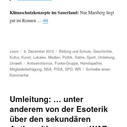
Klimaschutzkonzepte im Sauerland:
Nur Marsberg liegt
gut im Rennen …
sbl
Autor
Veröffentlicht
Kategorien
zoom
6. Dezember 2013
Bildung und Schule
,
Geschichte
,
am
Kultur
,
Kunst
,
Lokales
,
Medien
,
Politik
,
Satire
,
Sport
,
Umleitung
,
Schlagwörter
Umwelt
Antisemitismus
,
Funke-Gruppe
,
Homöopathie
,
Mitgliederbefragung
,
NSA
,
PISA
,
SPD
,
WR
Schreibe einen
zu
Kommentar
Umleitung:
heute
ist
Umleitung: … unter
von
Zynismus
anderem von der Esoterik
über
über den sekundären
Ironie
bis