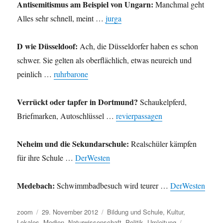
Antisemitismus am Beispiel von Ungarn:
Manchmal geht
Alles sehr schnell, meint …
jurga
D wie Düsseldoof:
Ach, die Düsseldorfer haben es schon
schwer. Sie gelten als oberflächlich, etwas neureich und
peinlich …
ruhrbarone
Verrückt oder tapfer in Dortmund?
Schaukelpferd,
Briefmarken, Autoschlüssel …
revierpassagen
Neheim und die Sekundarschule:
Realschüler kämpfen
für ihre Schule …
DerWesten
Medebach:
Schwimmbadbesuch wird teurer …
DerWesten
Autor
Veröffentlicht
Kategorien
zoom
29. November 2012
Bildung und Schule
,
Kultur
,
am
Schlagwörter
Lokales
,
Medien
,
Naturwissenschaft
,
Politik
,
Umleitung