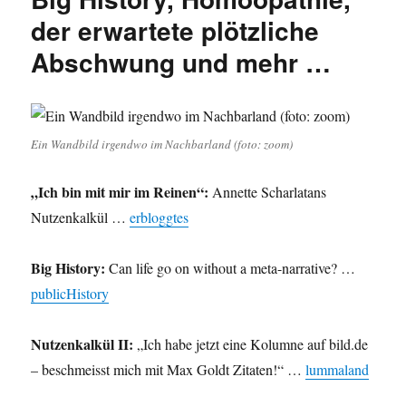
Lateinamerikas,
der erwartete plötzliche
Günter
Grass,
Abschwung und mehr …
Depromotion
und
mehr
…
Ein Wandbild irgendwo im Nachbarland (foto: zoom)
„Ich bin mit mir im Reinen“:
Annette Scharlatans
Nutzenkalkül …
erbloggtes
Big History:
Can life go on without a meta-narrative? …
publicHistory
Nutzenkalkül II:
„Ich habe jetzt eine Kolumne auf bild.de
– beschmeisst mich mit Max Goldt Zitaten!“ …
lummaland