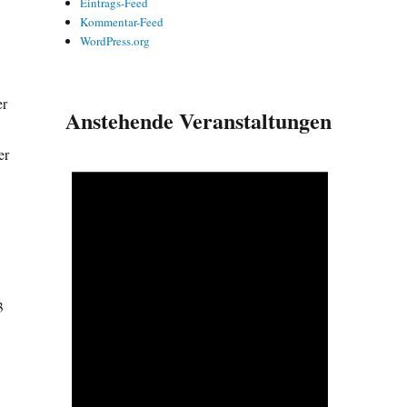
Eintrags-Feed
Kommentar-Feed
WordPress.org
er
Anstehende Veranstaltungen
er
3