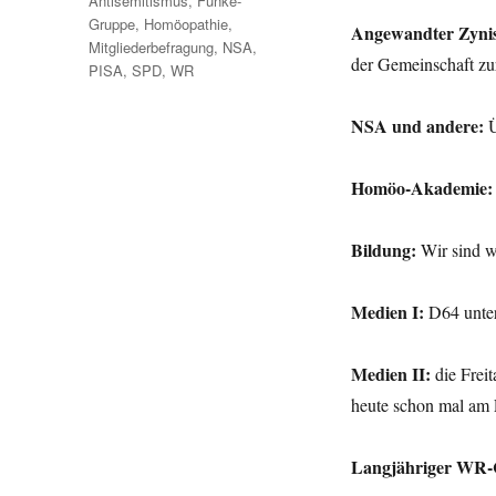
Antisemitismus
,
Funke-
Gruppe
,
Homöopathie
,
Angewandter Zyni
Mitgliederbefragung
,
NSA
,
der Gemeinschaft z
PISA
,
SPD
,
WR
NSA und andere:
Ü
Homöo-Akademie:
Bildung:
Wir sind w
Medien I:
D64 unte
Medien II:
die Frei
heute schon mal am
Langjähriger WR-