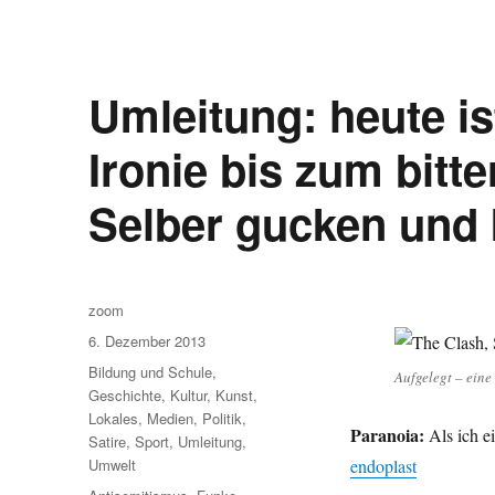
Umleitung: heute i
Ironie bis zum bitte
Selber gucken und 
Autor
zoom
Veröffentlicht
6. Dezember 2013
am
Kategorien
Bildung und Schule
,
Aufgelegt – eine
Geschichte
,
Kultur
,
Kunst
,
Lokales
,
Medien
,
Politik
,
Paranoia:
Als ich ei
Satire
,
Sport
,
Umleitung
,
Umwelt
endoplast
Schlagwörter