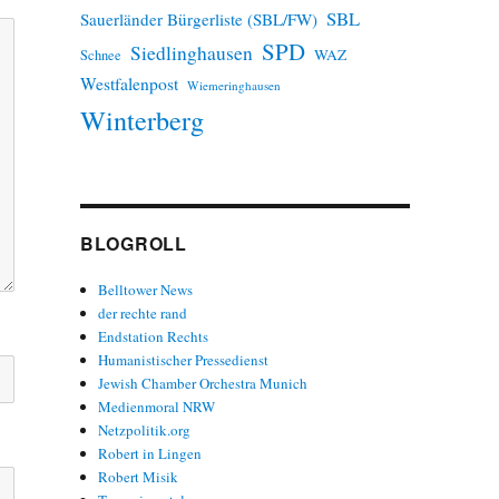
SBL
Sauerländer Bürgerliste (SBL/FW)
SPD
Siedlinghausen
WAZ
Schnee
Westfalenpost
Wiemeringhausen
Winterberg
BLOGROLL
Belltower News
der rechte rand
Endstation Rechts
Humanistischer Pressedienst
Jewish Chamber Orchestra Munich
Medienmoral NRW
Netzpolitik.org
Robert in Lingen
Robert Misik