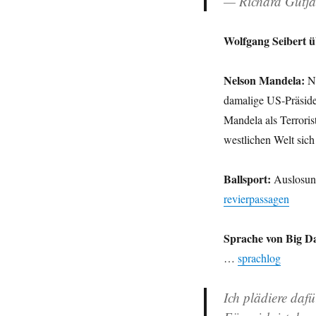
— Richard Gutja
Wolfgang Seibert ü
Nelson Mandela:
No
damalige US-Präsiden
Mandela als Terrorist
westlichen Welt sich
Ballsport:
Auslosung
revierpassagen
Sprache von Big Da
…
sprachlog
Ich plädiere daf