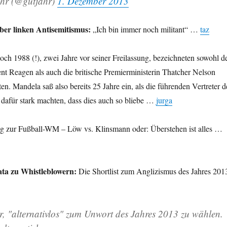
hr (@gutjahr)
1. Dezember 2013
ber linken Antisemitismus:
„Ich bin immer noch militant“ …
taz
ch 1988 (!), zwei Jahre vor seiner Freilassung, bezeichneten sowohl d
t Reagen als auch die britische Premierministerin Thatcher Nelson
en. Mandela saß also bereits 25 Jahre ein, als die führenden Vertreter d
 dafür stark machten, dass dies auch so bliebe …
jurga
 zur Fußball-WM – Löw vs. Klinsmann oder: Überstehen ist alles …
ta zu Whistleblowern:
Die Shortlist zum Anglizismus des Jahres 201
ür, "alternativlos" zum Unwort des Jahres 2013 zu wählen.