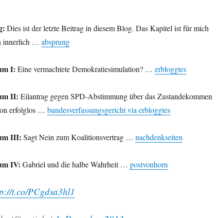
g:
Dies ist der letzte Beitrag in diesem Blog. Das Kapitel ist für mich
h innerlich …
absprung
um I:
Eine vermachtete Demokratiesimulation? …
erbloggtes
um II:
Eilantrag gegen SPD-Abstimmung über das Zustandekommen
ion erfolglos …
bundesverfassungsgericht via erbloggtes
um III:
Sagt Nein zum Koalitionsvertrag …
nachdenkseiten
um IV:
Gabriel und die halbe Wahrheit …
postvonhorn
tp://t.co/PCgdsa3hl1