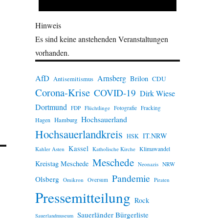
Hinweis
Es sind keine anstehenden Veranstaltungen
vorhanden.
AfD
Arnsberg
Brilon
CDU
Antisemitismus
Corona-Krise
COVID-19
Dirk Wiese
Dortmund
FDP
Flüchtlinge
Fotografie
Fracking
Hochsauerland
Hamburg
Hagen
Hochsauerlandkreis
IT.NRW
HSK
Kassel
Klimawandel
Kahler Asten
Katholische Kirche
Meschede
Kreistag Meschede
Neonazis
NRW
Pandemie
Olsberg
Omikron
Oversum
Piraten
Pressemitteilung
Rock
Sauerländer Bürgerliste
Sauerlandmuseum