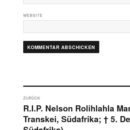
WEBSITE
Beitragsnavigation
ZURÜCK
R.I.P. Nelson Rolihlahla Man
Vorheriger
Beitrag:
Transkei, Südafrika; † 5. 
Südafrika)