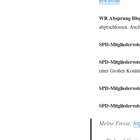
newsroom
WR Absprung Blo
abgeschlossen. Auc
SPD-Mitgliedervot
SPD-Mitgliedervot
einer Großen Koalit
SPD-Mitgliedervot
SPD-Mitgliedervot
Meine Fresse.
ht