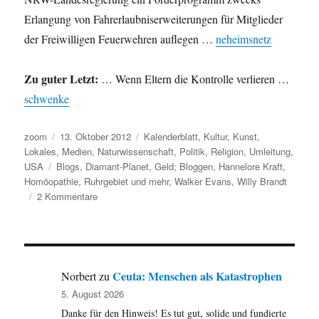
Erlangung von Fahrerlaubniserweiterungen für Mitglieder
der Freiwilligen Feuerwehren auflegen …
neheimsnetz
Zu guter Letzt:
… Wenn Eltern die Kontrolle verlieren …
schwenke
Autor
Veröffentlicht
Kategorien
zoom
13. Oktober 2012
Kalenderblatt
,
Kultur
,
Kunst
,
am
Lokales
,
Medien
,
Naturwissenschaft
,
Politik
,
Religion
,
Umleitung
,
Schlagwörter
USA
Blogs
,
Diamant-Planet
,
Geld; Bloggen
,
Hannelore Kraft
,
Homöopathie
,
Ruhrgebiet und mehr
,
Walker Evans
,
Willy Brandt
zu
2 Kommentare
Umleitung:
Da
die
Blogs
sowieso
Ceuta: Menschen als Katastrophen
Norbert
zu
nur
5. August 2026
klein
Danke für den Hinweis! Es tut gut, solide und fundierte
und