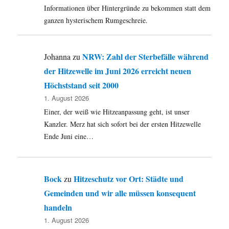
runzelig
Informationen über Hintergründe zu bekommen statt dem
sind,
ganzen hysterischem Rumgeschreie.
spare
ich
mir
NRW: Zahl der Sterbefälle während
Johanna
zu
eine
der Hitzewelle im Juni 2026 erreicht neuen
vernünftige
Überschrift.
Höchststand seit 2000
1. August 2026
Einer, der weiß wie Hitzeanpassung geht, ist unser
Kanzler. Merz hat sich sofort bei der ersten Hitzewelle
Ende Juni eine…
Bock
Hitzeschutz vor Ort: Städte und
zu
Gemeinden und wir alle müssen konsequent
handeln
1. August 2026