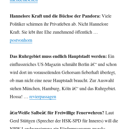
Hannelore Kraft und die Büchse der Pandora:
Viele
Politiker schirmen ihr Privatleben ab. Nicht Hannelore
Kraft. Sie lebt ihre Ehe zunehmend öffentlich …
postvonhorn
Das Ruhrgebiet muss endlich Hauptstadt werden:
Ein
einflussreiches US-Magazin schmäht Berlin â€“ und schon
wird dort im vorauseilenden Gehorsam fieberhaft überlegt,
ob man nicht eine neue Hauptstadt braucht. Zur Auswahl
stehen München, Hamburg, Köln â€“ und das Ruhrgebiet.
Hossa! …
revierpassagen
â€œWeiße Salbeâ€ für Freiwillige Feuerwehren?
Laut
Gerd Stüttgen (Sprecher der HSK-SPD für Inneres) will die
NRW-Landesregierung ein Förderprogramm zwecks