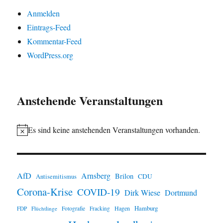
Anmelden
Eintrags-Feed
Kommentar-Feed
WordPress.org
Anstehende Veranstaltungen
Es sind keine anstehenden Veranstaltungen vorhanden.
H
i
n
AfD
Arnsberg
Brilon
CDU
Antisemitismus
w
Corona-Krise
COVID-19
e
Dirk Wiese
Dortmund
i
Hamburg
Hagen
FDP
Flüchtlinge
Fotografie
Fracking
s