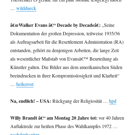
…
wilddueck
â€œWalker Evans â€“ Decade by Decadeâ€:
„Seine
Dokumentation der großen Depression, teilweise 1935/36
als Auftragsarbeit für die Resettlement Administration (RA)
entstanden, gehört zu denjenigen Arbeiten, die lange Zeit
als wesentlicher Maßstab von Evansâ€™ Beurteilung als
Künstler galten. Die Bilder aus dem amerikanischen Süden
beeindrucken in ihrer Kompromisslosigkeit und Klarheit“
…
heikerost
Na, endlich! – USA:
Rückgang der Religiosität …
hpd
Willy Brandt â€“ am Montag 20 Jahre tot:
vor 40 Jahren
Auftaktrede zur heißen Phase des Wahlkampfes 1972 …
nachdenkseiten