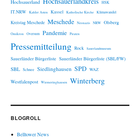
Hochsauerlandkreis
Hochsauerland
HSK
IT.NRW
Kassel
Klimawandel
Kahler Asten
Katholische Kirche
Meschede
Olsberg
Kreistag Meschede
Neonazis
NRW
Pandemie
Omikron
Oversum
Piraten
Pressemitteilung
Rock
Sauerlandmuseum
Sauerländer Bürgerliste
Sauerländer Bürgerliste (SBL/FW)
SPD
SBL
Siedlinghausen
WAZ
Schnee
Winterberg
Westfalenpost
Wiemeringhausen
BLOGROLL
Belltower News