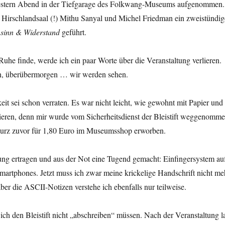
gestern Abend in der Tiefgarage des Folkwang-Museums aufgenommen.
m Hirschlandsaal (!) Mithu Sanyal und Michel Friedman ein zweistündig
sinn & Widerstand
geführt.
Ruhe finde, werde ich ein paar Worte über die Veranstaltung verlieren.
, überübermorgen … wir werden sehen.
it sei schon verraten. Es war nicht leicht, wie gewohnt mit Papier und
llieren, denn mir wurde vom Sicherheitsdienst der Bleistift weggenomme
 kurz zuvor für 1,80 Euro im Museumsshop erworben.
ung ertragen und aus der Not eine Tugend gemacht: Einfingersystem au
martphones. Jetzt muss ich zwar meine krickelige Handschrift nicht me
ber die ASCII-Notizen verstehe ich ebenfalls nur teilweise.
ich den Bleistift nicht „abschreiben“ müssen. Nach der Veranstaltung l