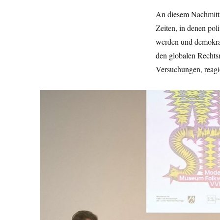
&
An diesem Nachmitta
Widerstand:
Zeiten, in denen po
Michel
Friedman
werden und demokrat
und
den globalen Rechts
Mithu
Versuchungen, reagi
Sanyal
im
Hirschlandsaal