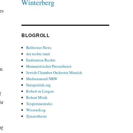
Winterberg
es
BLOGROLL
Belltower News
der rechte rand
Endstation Rechts
Humanistischer Pressedienst
n.
Jewish Chamber Orchestra Munich
Medienmoral NRW
Netzpolitik.org
Robert in Lingen
f
Robert Misik
hr
Texperimentales
WissensLog
Zynaesthesie
ag