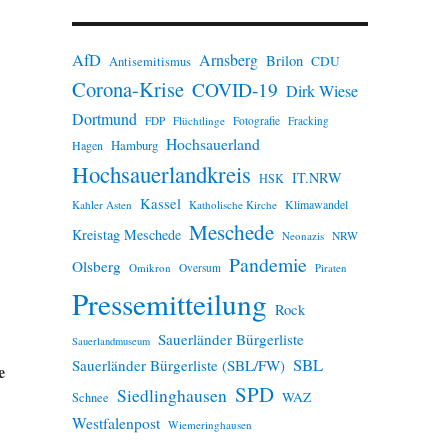
n
w
e
AfD
Arnsberg
Brilon
i
CDU
Antisemitismus
s
Corona-Krise
COVID-19
Dirk Wiese
Dortmund
FDP
Flüchtlinge
Fotografie
Fracking
Hochsauerland
Hamburg
Hagen
Hochsauerlandkreis
IT.NRW
HSK
Kassel
Klimawandel
Kahler Asten
Katholische Kirche
Meschede
Kreistag Meschede
Neonazis
NRW
Pandemie
Olsberg
Omikron
Oversum
Piraten
Pressemitteilung
Rock
Sauerländer Bürgerliste
Sauerlandmuseum
SBL
Sauerländer Bürgerliste (SBL/FW)
e
SPD
Siedlinghausen
WAZ
Schnee
Westfalenpost
Wiemeringhausen