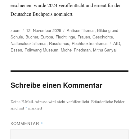
erschienen, wurde 2024 veröffentlicht und erneut für den
Deutschen Buchpreis nominiert.
Autor
Veröffentlicht
Kategorien
zoom
12. November 2025
Antisemitismus
,
Bildung und
am
Schule
,
Bücher
,
Europa
,
Flüchtlinge
,
Frauen
,
Geschichte
,
Schlagwörter
Nationalsozialismus
,
Rassismus
,
Rechtsextremismus
AfD
,
Essen
,
Folkwang Museum
,
Michel Friedman
,
Mithu Sanyal
Schreibe einen Kommentar
Deine E-Mail-Adresse wird nicht veröffentlicht.
Erforderliche Felder
sind mit
*
markiert
KOMMENTAR
*