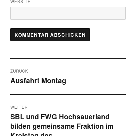
WEBSITE
Beitragsnavigation
ZURÜCK
Ausfahrt Montag
Vorheriger
Beitrag:
WEITER
SBL und FWG Hochsauerland
Nächster
bilden gemeinsame Fraktion im
Beitrag:
Kreistag des