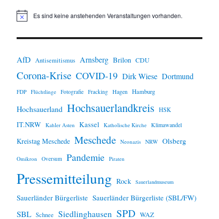
Es sind keine anstehenden Veranstaltungen vorhanden.
H
i
n
w
e
i
AfD
Arnsberg
Brilon
CDU
Antisemitismus
s
Corona-Krise
COVID-19
Dirk Wiese
Dortmund
Hamburg
Hagen
FDP
Flüchtlinge
Fotografie
Fracking
Hochsauerlandkreis
Hochsauerland
HSK
IT.NRW
Kassel
Klimawandel
Kahler Asten
Katholische Kirche
Meschede
Olsberg
Kreistag Meschede
Neonazis
NRW
Pandemie
Omikron
Oversum
Piraten
Pressemitteilung
Rock
Sauerlandmuseum
Sauerländer Bürgerliste
Sauerländer Bürgerliste (SBL/FW)
SPD
SBL
Siedlinghausen
WAZ
Schnee