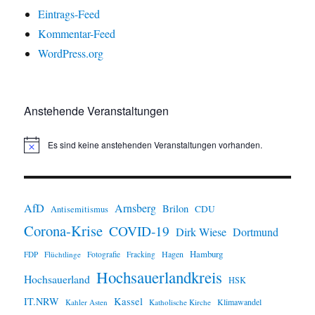
Eintrags-Feed
Kommentar-Feed
WordPress.org
Anstehende Veranstaltungen
Es sind keine anstehenden Veranstaltungen vorhanden.
H
i
n
w
e
i
AfD
Arnsberg
Brilon
CDU
Antisemitismus
s
Corona-Krise
COVID-19
Dirk Wiese
Dortmund
Hamburg
Hagen
FDP
Flüchtlinge
Fotografie
Fracking
Hochsauerlandkreis
Hochsauerland
HSK
IT.NRW
Kassel
Klimawandel
Kahler Asten
Katholische Kirche