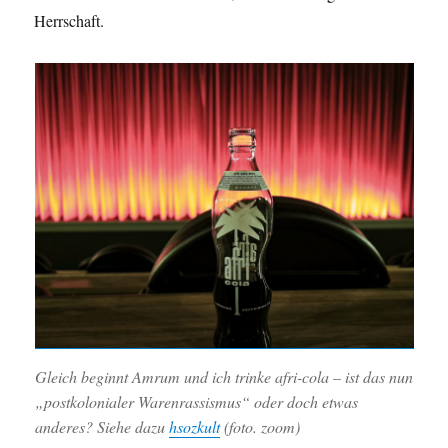
Herrschaft.
Gleich beginnt Amrum und ich trinke
afri-cola
– ist das nun
„postkolonialer Warenrassismus“ oder doch etwas
anderes? Siehe dazu
hsozkult
(foto. zoom)