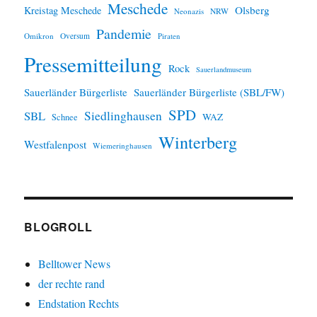
Meschede
Olsberg
Kreistag Meschede
Neonazis
NRW
Pandemie
Omikron
Oversum
Piraten
Pressemitteilung
Rock
Sauerlandmuseum
Sauerländer Bürgerliste
Sauerländer Bürgerliste (SBL/FW)
SPD
SBL
Siedlinghausen
WAZ
Schnee
Winterberg
Westfalenpost
Wiemeringhausen
BLOGROLL
Belltower News
der rechte rand
Endstation Rechts