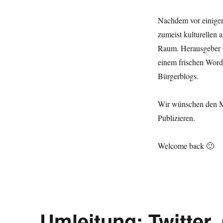
Neheim
kehrt
Nachdem vor einiger 
heim
in
zumeist kulturellen
die
Raum. Herausgeber G
Gemeinschaft
einem frischen Word
der
Sauerländer
Bürgerblogs.
Blogs.
Wir wünschen den M
Publizieren.
Welcome back 🙂
Umleitung: Twitter,