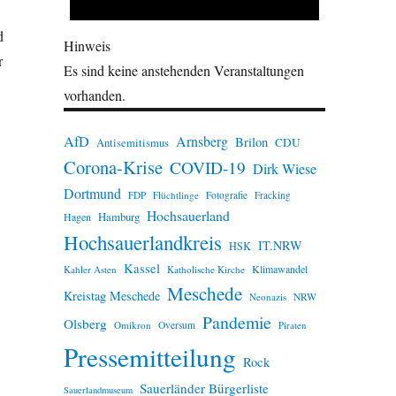
d
Hinweis
r
Es sind keine anstehenden Veranstaltungen
vorhanden.
AfD
Arnsberg
Brilon
CDU
Antisemitismus
Corona-Krise
COVID-19
Dirk Wiese
Dortmund
FDP
Flüchtlinge
Fotografie
Fracking
Hochsauerland
Hamburg
Hagen
Hochsauerlandkreis
IT.NRW
HSK
Kassel
Klimawandel
Kahler Asten
Katholische Kirche
Meschede
Kreistag Meschede
Neonazis
NRW
Pandemie
Olsberg
Omikron
Oversum
Piraten
Pressemitteilung
Rock
Sauerländer Bürgerliste
Sauerlandmuseum