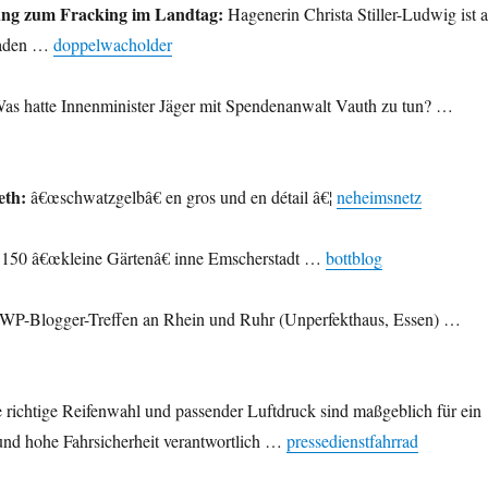
ung zum Fracking im Landtag:
Hagenerin Christa Stiller-Ludwig ist a
laden …
doppelwacholder
as hatte Innenminister Jäger mit Spendenanwalt Vauth zu tun? …
eth:
â€œschwatzgelbâ€ en gros und en détail â€¦
neheimsnetz
150 â€œkleine Gärtenâ€ inne Emscherstadt …
bottblog
WP-Blogger-Treffen an Rhein und Ruhr (Unperfekthaus, Essen) …
 richtige Reifenwahl und passender Luftdruck sind maßgeblich für ein
 und hohe Fahrsicherheit verantwortlich …
pressedienstfahrrad