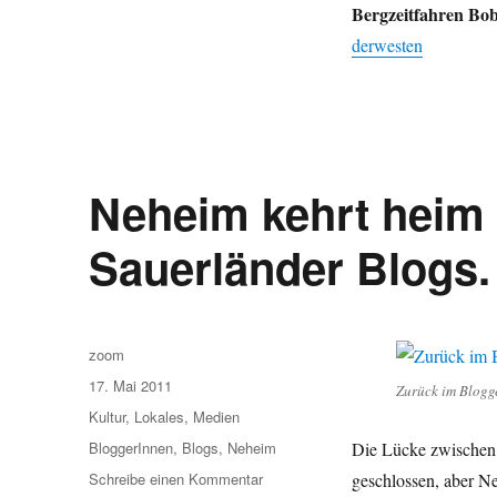
Bergzeitfahren Bo
derwesten
Neheim kehrt heim 
Sauerländer Blogs.
Autor
zoom
Veröffentlicht
17. Mai 2011
Zurück im Blogg
am
Kategorien
Kultur
,
Lokales
,
Medien
Schlagwörter
BloggerInnen
,
Blogs
,
Neheim
Die Lücke zwischen 
zu
Schreibe einen Kommentar
geschlossen, aber N