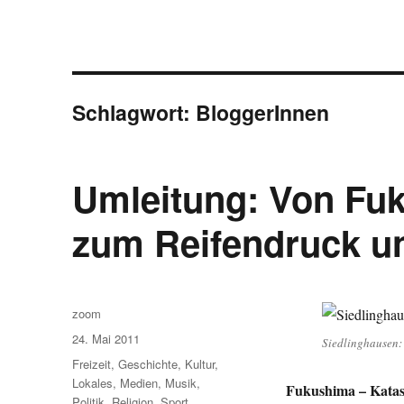
Schlagwort:
BloggerInnen
Umleitung: Von Fuk
zum Reifendruck u
Autor
zoom
Veröffentlicht
24. Mai 2011
Siedlinghausen: 
am
Kategorien
Freizeit
,
Geschichte
,
Kultur
,
Lokales
,
Medien
,
Musik
,
Fukushima – Katas
Politik
,
Religion
,
Sport
,