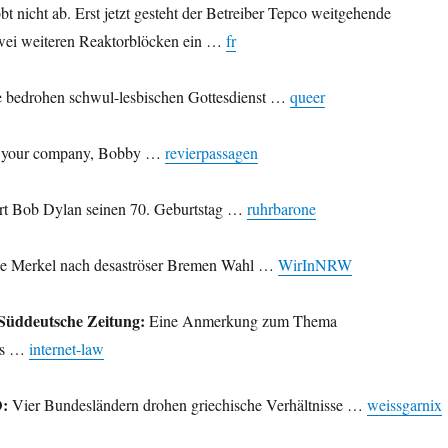
nicht ab. Erst jetzt gesteht der Betreiber Tepco weitgehende
wei weiteren Reaktorblöcken ein …
fr
 bedrohen schwul-lesbischen Gottesdienst …
queer
 your company, Bobby …
revierpassagen
rt Bob Dylan seinen 70. Geburtstag …
ruhrbarone
e Merkel nach desaströser Bremen Wahl …
WirInNRW
t Süddeutsche Zeitung:
Eine Anmerkung zum Thema
mus …
internet-law
D:
Vier Bundesländern drohen griechische Verhältnisse …
weissgarnix