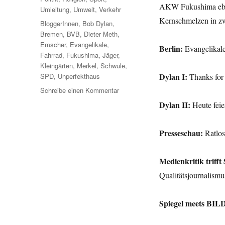
AKW Fukushima ebbt 
Umleitung
,
Umwelt
,
Verkehr
Kernschmelzen in z
Schlagwörter
BloggerInnen
,
Bob Dylan
,
Bremen
,
BVB
,
Dieter Meth
,
Emscher
,
Evangelikale
,
Berlin:
Evangelikale
Fahrrad
,
Fukushima
,
Jäger
,
Kleingärten
,
Merkel
,
Schwule
,
Dylan I:
SPD
,
Unperfekthaus
Thanks for
zu
Schreibe einen Kommentar
Umleitung:
Dylan II:
Heute feie
Von
Fukushima
über
Presseschau:
Ratlos
Dylan
bis
Medienkritik triff
zum
Reifendruck
Qualitätsjournalis
und
mehr.
Spiegel meets BIL