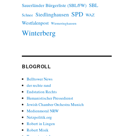
SBL
Sauerländer Bürgerliste (SBL/FW)
SPD
Siedlinghausen
WAZ
Schnee
Westfalenpost
Wiemeringhausen
Winterberg
BLOGROLL
Belltower News
der rechte rand
Endstation Rechts
Humanistischer Pressedienst
Jewish Chamber Orchestra Munich
Medienmoral NRW
Netzpolitik.org
Robert in Lingen
Robert Misik