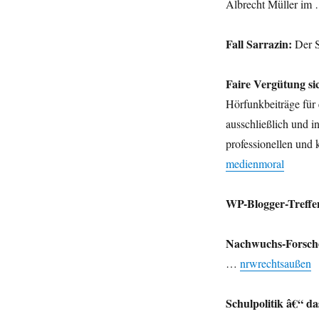
Ostern,
Albrecht Müller im
Sarrazin,
Medien,
Fall Sarrazin:
Der S
Bloggertreff,
Schulpolitik
im
Faire Vergütung sic
Sauerland
Hörfunkbeiträge für 
und
mehr.
ausschließlich und 
professionellen und
medienmoral
WP-Blogger-Treffe
Nachwuchs-Forsch
…
nrwrechtsaußen
Schulpolitik â€“ d