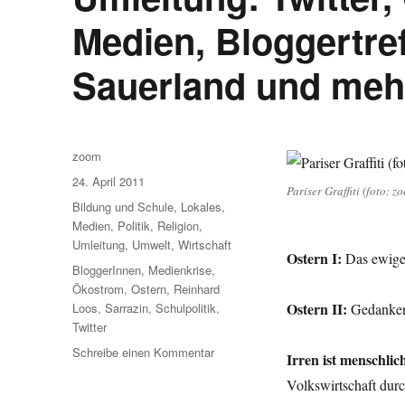
Medien, Bloggertref
Sauerland und meh
Autor
zoom
Veröffentlicht
24. April 2011
Pariser Graffiti (foto: z
am
Kategorien
Bildung und Schule
,
Lokales
,
Medien
,
Politik
,
Religion
,
Umleitung
,
Umwelt
,
Wirtschaft
Ostern I:
Das ewige
Schlagwörter
BloggerInnen
,
Medienkrise
,
Ökostrom
,
Ostern
,
Reinhard
Ostern II:
Loos
,
Sarrazin
,
Schulpolitik
,
Gedanken
Twitter
zu
Schreibe einen Kommentar
Irren ist menschlich
Umleitung:
Volkswirtschaft durc
Twitter,