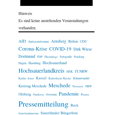
Hinweis
Es sind keine anstehenden Veranstaltungen
vorhanden.
AfD
Arnsberg
Brilon
CDU
Antisemitismus
Corona-Krise
COVID-19
Dirk Wiese
Dortmund
FDP
Flüchtlinge
Fotografie
Fracking
Hochsauerland
Hamburg
Hagen
Hochsauerlandkreis
IT.NRW
HSK
Kassel
Klimawandel
Kahler Asten
Katholische Kirche
Meschede
Kreistag Meschede
Neonazis
NRW
Pandemie
Olsberg
Omikron
Oversum
Piraten
Pressemitteilung
Rock
Sauerländer Bürgerliste
Sauerlandmuseum