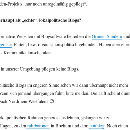
den-Projekts „nur noch unregelmäßig gepflegt“.
haupt als „echte“ lokalpolitische Blogs?
nformative Websiten mit Blogsoftware betreiben die
Grünen Sundern
un
erliste
. Partei-, bzw. organisationspolitisch gebunden. Haben aber eher
als Kommunikationscharakter.
n in unserer Umgebung pflegen keine Blogs.
litische Blogs im engeren Sinne sehen wir dann überhaupt nicht mehr
enn sich jemand übergangen fühlt, bitte melden. Die Luft scheint dün
Dach Nordrhein-Westfalens 😉
okalpolitischen Rahmen generös ausdehnen, gelangen wir zu
Hagen, zu den
ruhrbaronen
in Bochum und dem
pottblog
. Noch einen