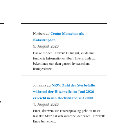
Ceuta: Menschen als
Norbert
zu
Katastrophen
5. August 2026
Danke für den Hinweis! Es tut gut, solide und
fundierte Informationen über Hintergründe zu
bekommen statt dem ganzen hysterischem
Rumgeschreie.
NRW: Zahl der Sterbefälle
Johanna
zu
während der Hitzewelle im Juni 2026
erreicht neuen Höchststand seit 2000
e
1. August 2026
Einer, der weiß wie Hitzeanpassung geht, ist unser
Kanzler. Merz hat sich sofort bei der ersten Hitzewelle
Ende Juni eine…