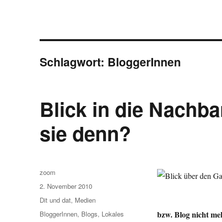
Schlagwort:
BloggerInnen
Blick in die Nachba
sie denn?
Autor
zoom
Veröffentlicht
2. November 2010
am
Kategorien
Dit und dat
,
Medien
Schlagwörter
bzw. Blog nicht meh
BloggerInnen
,
Blogs
,
Lokales