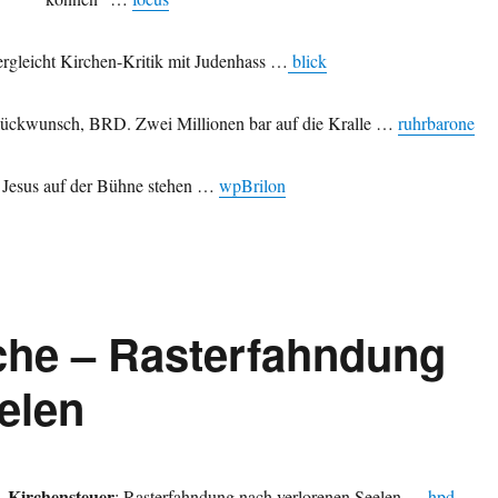
ergleicht Kirchen-Kritik mit Judenhass …
blick
ückwunsch, BRD. Zwei Millionen bar auf die Kralle …
ruhrbarone
 Jesus auf der Bühne stehen …
wpBrilon
rche – Rasterfahndung
elen
Kirchensteuer
: Rasterfahndung nach verlorenen Seelen …
hpd