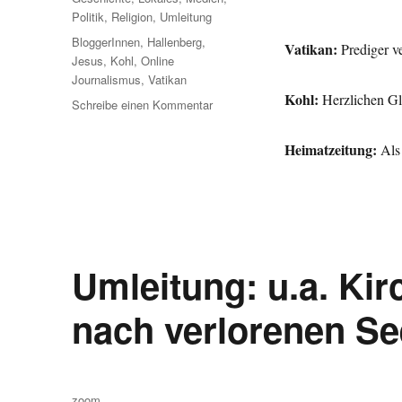
Politik
,
Religion
,
Umleitung
Schlagwörter
BloggerInnen
,
Hallenberg
,
Vatikan:
Prediger v
Jesus
,
Kohl
,
Online
Journalismus
,
Vatikan
Kohl:
Herzlichen Gl
zu
Schreibe einen Kommentar
Umleitung:
Schluss
Heimatzeitung:
Als
mit
Bürger-
Journalisten,
abgedrehter
Kirchen-
Prediger,
Umleitung: u.a. Ki
Kohls
Kohle
und
nach verlorenen Se
Jesus
auf
der
Bühne
Autor
zoom