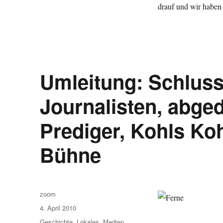
drauf und wir habe
Umleitung: Schluss
Journalisten, abged
Prediger, Kohls Ko
Bühne
Autor
zoom
Veröffentlicht
4. April 2010
am
Kategorien
Geschichte
,
Lokales
,
Medien
,