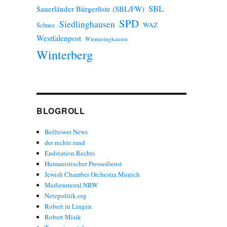
SBL
Sauerländer Bürgerliste (SBL/FW)
SPD
Siedlinghausen
WAZ
Schnee
Westfalenpost
Wiemeringhausen
Winterberg
BLOGROLL
Belltower News
der rechte rand
Endstation Rechts
Humanistischer Pressedienst
Jewish Chamber Orchestra Munich
Medienmoral NRW
Netzpolitik.org
Robert in Lingen
Robert Misik