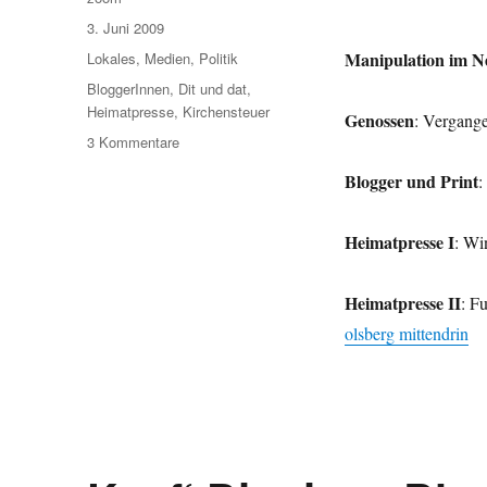
Veröffentlicht
3. Juni 2009
am
Kategorien
Manipulation im N
Lokales
,
Medien
,
Politik
Schlagwörter
BloggerInnen
,
Dit und dat
,
Heimatpresse
,
Kirchensteuer
Genossen
: Vergang
zu
3 Kommentare
Umleitung:
Blogger und Print
:
u.a.
Kirche
–
Heimatpresse I
: Wi
Rasterfahndung
nach
verlorenen
Heimatpresse II
: F
Seelen
olsberg mittendrin