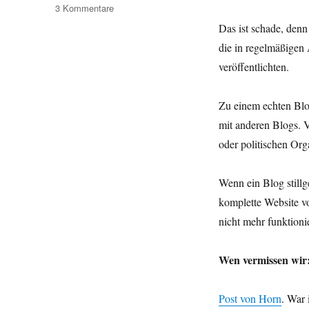
zu
3 Kommentare
Blick
Das ist schade, denn
in
die in regelmäßigen
die
Nachbarschaft.
veröffentlichten.
Ja,
wo
Zu einem echten Blo
bloggen
sie
mit anderen Blogs. V
denn?
oder politischen Org
Wenn ein Blog stillg
komplette Website v
nicht mehr funktionie
Wen vermissen wir
Post von Horn
. War