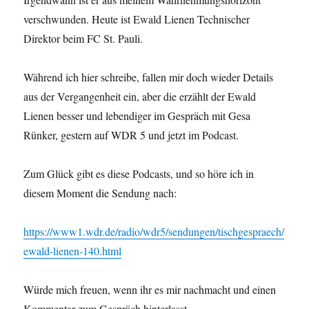
verschwindet?“
verschwunden. Heute ist Ewald Lienen Technischer
Direktor beim FC St. Pauli.
Während ich hier schreibe, fallen mir doch wieder Details
aus der Vergangenheit ein, aber die erzählt der Ewald
Lienen besser und lebendiger im Gespräch mit Gesa
Rünker, gestern auf WDR 5 und jetzt im Podcast.
Zum Glück gibt es diese Podcasts, und so höre ich in
diesem Moment die Sendung nach:
https://www1.wdr.de/radio/wdr5/sendungen/tischgespraech/
ewald-lienen-140.html
Würde mich freuen, wenn ihr es mir nachmacht und einen
Kommentar zum Gespräch hinterlasst.