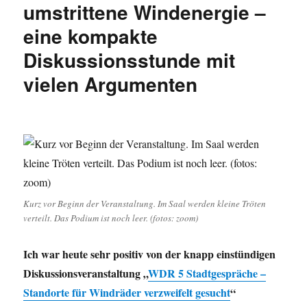
schreiben
umstrittene Windenergie –
wollen
eine kompakte
…
Kein
Diskussionsstunde mit
Mensch
ist
vielen Argumenten
illegal,
Lehrer-
Streik,
Schneekanonen
gegen
Klimawandel
in
Winterberg.
Kurz vor Beginn der Veranstaltung. Im Saal werden kleine Tröten
verteilt. Das Podium ist noch leer. (fotos: zoom)
Ich war heute sehr positiv von der knapp einstündigen
Diskussionsveranstaltung „
WDR 5 Stadtgespräche –
Standorte für Windräder verzweifelt gesucht
“