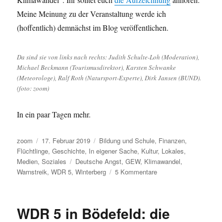
Meine Meinung zu der Veranstaltung werde ich
(hoffentlich) demnächst im Blog veröffentlichen.
Da sind sie von links nach rechts: Judith Schulte-Loh (Moderation),
Michael Beckmann (Tourismusdirektor), Karsten Schwanke
(Meteorologe), Ralf Roth (Natursport-Experte), Dirk Jansen (BUND).
(foto: zoom)
In ein paar Tagen mehr.
Autor
Veröffentlicht
Kategorien
zoom
17. Februar 2019
Bildung und Schule
,
Finanzen
,
am
Flüchtlinge
,
Geschichte
,
In eigener Sache
,
Kultur
,
Lokales
,
Schlagwörter
Medien
,
Soziales
Deutsche Angst
,
GEW
,
Klimawandel
,
zu
Warnstreik
,
WDR 5
,
Winterberg
5 Kommentare
Wochenrückblick:
Darüber
hätte
WDR 5 in Bödefeld: die
ich