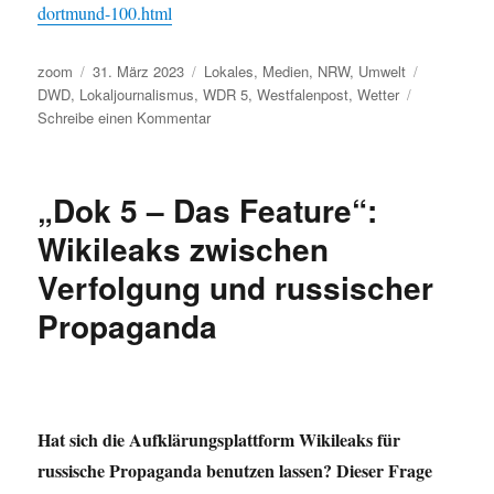
dortmund-100.html
Autor
Veröffentlicht
Kategorien
Schlagwört
zoom
31. März 2023
Lokales
,
Medien
,
NRW
,
Umwelt
am
DWD
,
Lokaljournalismus
,
WDR 5
,
Westfalenpost
,
Wetter
zu
Schreibe einen Kommentar
Die
Lokalzeitung
und
„Dok 5 – Das Feature“:
das
Wetter
Wikileaks zwischen
–
Verfolgung und russischer
eine
merkwürdige
Propaganda
Allianz
voller
Nonsense
Hat sich die Aufklärungsplattform Wikileaks für
russische Propaganda benutzen lassen? Dieser Frage