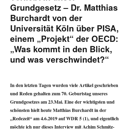
Feature“:
Grundgesetz – Dr. Matthias
Wikileaks
Burchardt von der
zwischen
Verfolgung
Universität Köln über PISA,
und
russischer
einem „Projekt“ der OECD:
Propaganda
„Was kommt in den Blick,
und was verschwindet?“
In den letzten Tagen wurden viele Artikel geschrieben
und Reden gehalten zum 70. Geburtstag unseres
Grundgesetzes am 23.Mai. Eine der wichtigsten und
schönsten hielt heute Matthias Burchardt in der
„Redezeit“ am 4.6.2019 auf WDR 5 (1), und eigentlich
möchte ich nur dieses Interview mit Achim Schmitz-