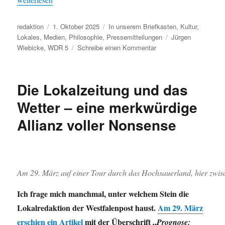
Autor
Veröffentlicht
Kategorien
redaktion
1. Oktober 2025
In unserem Briefkasten
,
Kultur
,
am
Schlagwörter
Lokales
,
Medien
,
Philosophie
,
Pressemitteilungen
Jürgen
zu
Wiebicke
,
WDR 5
Schreibe einen Kommentar
Das
philosophische
Radio
Die Lokalzeitung und das
„on
tour“
Wetter – eine merkwürdige
Allianz voller Nonsense
Am 29. März auf einer Tour durch das Hochsauerland, hier zwisc
Ich frage mich manchmal, unter welchem Stein die
Lokalredaktion der Westfalenpost haust.
Am 29. März
erschien ein Artikel
mit der Überschrift „
Prognose: