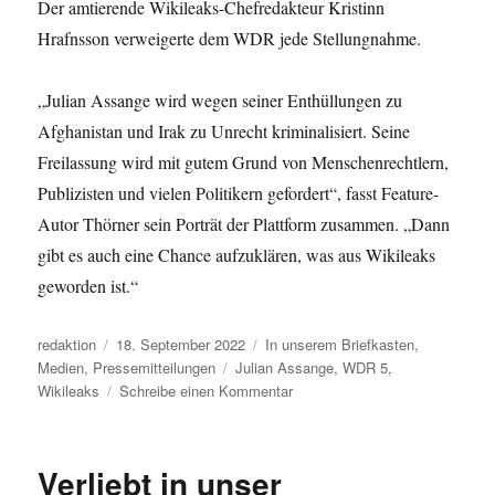
Der amtierende Wikileaks-Chefredakteur Kristinn
Hrafnsson verweigerte dem WDR jede Stellungnahme.
„Julian Assange wird wegen seiner Enthüllungen zu
Afghanistan und Irak zu Unrecht kriminalisiert. Seine
Freilassung wird mit gutem Grund von Menschenrechtlern,
Publizisten und vielen Politikern gefordert“, fasst Feature-
Autor Thörner sein Porträt der Plattform zusammen. „Dann
gibt es auch eine Chance aufzuklären, was aus Wikileaks
geworden ist.“
Autor
Veröffentlicht
Kategorien
redaktion
18. September 2022
In unserem Briefkasten
,
am
Schlagwörter
Medien
,
Pressemitteilungen
Julian Assange
,
WDR 5
,
zu
Wikileaks
Schreibe einen Kommentar
„Dok
5
–
Verliebt in unser
Das