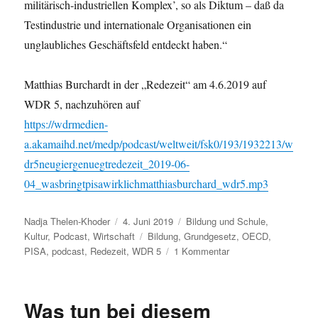
militärisch-industriellen Komplex’, so als Diktum – daß da
Testindustrie und internationale Organisationen ein
unglaubliches Geschäftsfeld entdeckt haben.“
Matthias Burchardt in der „Redezeit“ am 4.6.2019 auf
WDR 5, nachzuhören auf
https://wdrmedien-
a.akamaihd.net/medp/podcast/weltweit/fsk0/193/1932213/w
dr5neugiergenuegtredezeit_2019-06-
04_wasbringtpisawirklichmatthiasburchard_wdr5.mp3
Autor
Veröffentlicht
Kategorien
Nadja Thelen-Khoder
4. Juni 2019
Bildung und Schule
,
am
Schlagwörter
Kultur
,
Podcast
,
Wirtschaft
Bildung
,
Grundgesetz
,
OECD
,
zu
PISA
,
podcast
,
Redezeit
,
WDR 5
1 Kommentar
Verliebt
in
unser
Was tun bei diesem
Grundgesetz