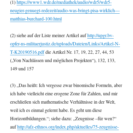
(1)
https://www1.wdr.de/mediathek/audio/wdr5/wdr5-
neugier-genuegt-redezeit/audio-was-bringt-pisa-wirklich—
matthias-burchard-100.html
(2) siehe auf der Liste meiner Artikel auf
http://upgr.bv-
opfer-ns-militaerjustiz.de/uploads/Dateien/Links/Artikel-N-
T-K20190516.pdf
die Artikel Nr. 17, 19, 22, 27, 44, 53
(„Von Nachlässen und möglichen Projekten“), 132, 133,
149 und 157
(3) „Das heißt: Ich vergesse zwar binomische Formeln, aber
ich habe vielleicht eine erogene Zone für Zahlen, und mir
erschließen sich mathematische Verhältnisse in der Welt,
weil ich es einmal gelernt habe. Es geht um diese
Horizontbildungen.“; siehe dazu: „Zeugnisse –für wen?“
auf
http://afz-ethnos.org/index.php/aktuelles/75-zeugnisse-