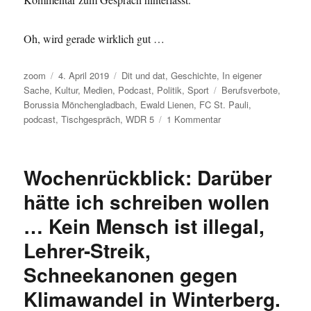
Oh, wird gerade wirklich gut …
Autor
Veröffentlicht
Kategorien
zoom
4. April 2019
Dit und dat
,
Geschichte
,
In eigener
am
Schlagwörter
Sache
,
Kultur
,
Medien
,
Podcast
,
Politik
,
Sport
Berufsverbote
,
Borussia Mönchengladbach
,
Ewald Lienen
,
FC St. Pauli
,
zu
podcast
,
Tischgespräch
,
WDR 5
1 Kommentar
Was
tun
bei
Wochenrückblick: Darüber
diesem
Mistwetter?
hätte ich schreiben wollen
Podcast
… Kein Mensch ist illegal,
hören!
Ewald
Lehrer-Streik,
Lienen
im
Schneekanonen gegen
Tischgespräch
Klimawandel in Winterberg.
bei
WDR