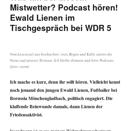
–
Mistwetter? Podcast hören!
Dr.
Ewald Lienen im
Matthias
Burchardt
Tischgespräch bei WDR 5
von
der
Universität
Köln
über
Vom Lesesessel aus beobachtet: trotz Regen und Kälte startet die
PISA,
Natur auf unserer Terrasse. Ich bleibe drinnen und höre Podcasts.
einem
(foto: zoom)
„Projekt“
der
Ich mache es kurz, denn ihr sollt hören. Vielleicht kennt
OECD:
„Was
noch jemand den jungen Ewald Lienen, Fußballer bei
kommt
Borussia Mönchengladbach, politisch engagiert. Die
in
klaffende Beinwunde damals, dann Lienen der
den
Blick,
Friedensaktivist.
und
was
Irgendwann ist er aus meinem Wahrnehmungshorizont