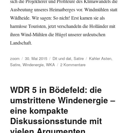
sich die Projektierer und Profiteure des Klimawandels die
Ausbeutung unseres Heimatberges vor. Windmühlen statt
Wildheide. Wir sagen: So nicht! Erst kamen sie als
harmlose Touristen, jetzt verschandeln die Holländer mit
ihren Wind-Mühlen die Hügel unserer urdeutschen
Landschaft.
Autor
Veröffentlicht
Kategorien
Schlagwörter
zoom
30. Mai 2015
Dit und dat
,
Satire
Kahler Asten
,
am
zu
Satire
,
Windenergie
,
WKA
2 Kommentare
Geheimarchiv
mit
Plänen
WDR 5 in Bödefeld: die
der
Windkraft-
umstrittene Windenergie –
Mafia
eine kompakte
gefunden:
WKA
Diskussionsstunde mit
auf
dem
vielen Argumenten
Kahlen