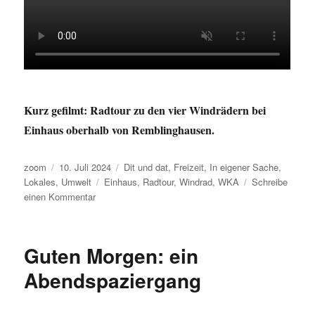
Kurz gefilmt: Radtour zu den vier Windrädern bei
Einhaus oberhalb von Remblinghausen.
Autor
Veröffentlicht
Kategorien
zoom
10. Juli 2024
Dit und dat
,
Freizeit
,
In eigener Sache
,
am
Schlagwörter
Lokales
,
Umwelt
Einhaus
,
Radtour
,
Windrad
,
WKA
Schreibe
zu
einen Kommentar
Guten
Morgen
Einhaus!
Guten Morgen: ein
Abendspaziergang