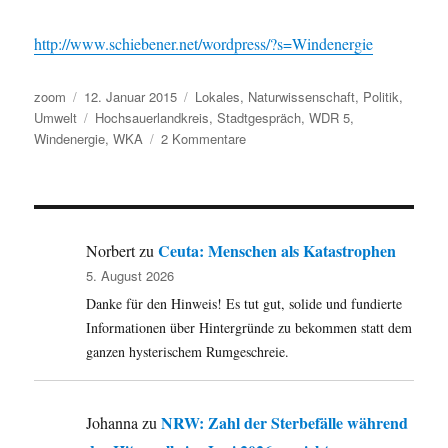
http://www.schiebener.net/wordpress/?s=Windenergie
Autor
Veröffentlicht
Kategorien
zoom
12. Januar 2015
Lokales
,
Naturwissenschaft
,
Politik
,
am
Schlagwörter
Umwelt
Hochsauerlandkreis
,
Stadtgespräch
,
WDR 5
,
zu
Windenergie
,
WKA
2 Kommentare
WDR
5
Stadtgespräch
am
Mittwoch
Ceuta: Menschen als Katastrophen
Norbert
zu
in
5. August 2026
Bödefeld:
Danke für den Hinweis! Es tut gut, solide und fundierte
Standorte
für
Informationen über Hintergründe zu bekommen statt dem
Windräder
ganzen hysterischem Rumgeschreie.
verzweifelt
gesucht
–
NRW: Zahl der Sterbefälle während
Johanna
zu
Widerstand