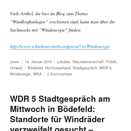
Viele Artikel, die hier im Blog zum Thema
“Windkraftanlagen” erschienen sind, kann man über die
Suchmaske mit “Windenergie” finden:
http://www.schiebener.net/wordpress/?s=Windenergie
Autor
Veröffentlicht
Kategorien
zoom
14. Januar 2015
Lokales
,
Naturwissenschaft
,
Politik
,
am
Schlagwörter
Umwelt
Bödefeld
,
Hochsauerland
,
Stadtgespräch
,
WDR 5
,
zu
Windenergie
,
WKA
2 Kommentare
WDR
5
in
WDR 5 Stadtgespräch am
Bödefeld:
die
Mittwoch in Bödefeld:
umstrittene
Standorte für Windräder
Windenergie
–
verzweifelt gesucht –
eine