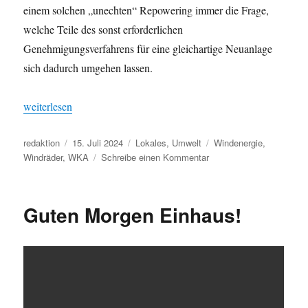
einem solchen „unechten“ Repowering immer die Frage,
welche Teile des sonst erforderlichen
Genehmigungsverfahrens für eine gleichartige Neuanlage
sich dadurch umgehen lassen.
„Vorzeitiges Repowering von Windenergieanlagen?“
weiterlesen
Autor
Veröffentlicht
Kategorien
Schlagwörter
redaktion
15. Juli 2024
Lokales
,
Umwelt
Windenergie
,
am
zu
Windräder
,
WKA
Schreibe einen Kommentar
Vorzeitiges
Repowering
von
Guten Morgen Einhaus!
Windenergieanlagen?