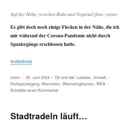
Auf der Höhe zwischen Ruhr-und Negertal (foto: zoom)
Es gibt doch noch einige Flecken in der Nähe, die ich
mir während der Corona-Pandemie nicht durch
Spaziergänge erschlossen hatte.
„Guten Morgen: ein Abendspaziergang“
weiterlesen
Autor
Veröffentlicht
Kategorien
Schlagwörter
zoom
30. Juni 2024
Dit und dat
,
Lokales
,
Umwelt
am
Dorfspaziergang
,
Mannstein
,
Wiemeringhausen
,
WKA
zu
Schreibe einen Kommentar
Guten
Morgen:
ein
Stadtradeln läuft…
Abendspaziergang