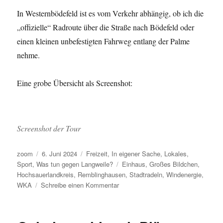
In Westernbödefeld ist es vom Verkehr abhängig, ob ich die
„offizielle“ Radroute über die Straße nach Bödefeld oder
einen kleinen unbefestigten Fahrweg entlang der Palme
nehme.
Eine grobe Übersicht als Screenshot:
Screenshot der Tour
Autor
Veröffentlicht
Kategorien
zoom
6. Juni 2024
Freizeit
,
In eigener Sache
,
Lokales
,
am
Schlagwörter
Sport
,
Was tun gegen Langweile?
Einhaus
,
Großes Bildchen
,
Hochsauerlandkreis
,
Remblinghausen
,
Stadtradeln
,
Windenergie
,
zu
WKA
Schreibe einen Kommentar
Stadtradeln
läuft…