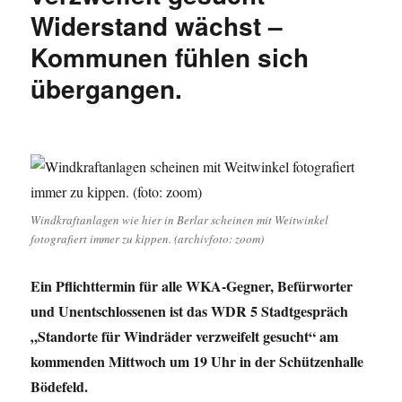
kompakte
Widerstand wächst –
Diskussionsstunde
Kommunen fühlen sich
mit
vielen
übergangen.
Argumenten
Windkraftanlagen wie hier in Berlar scheinen mit Weitwinkel
fotografiert immer zu kippen. (archivfoto: zoom)
Ein Pflichttermin für alle WKA-Gegner, Befürworter
und Unentschlossenen ist das WDR 5 Stadtgespräch
„Standorte für Windräder verzweifelt gesucht“ am
kommenden Mittwoch um 19 Uhr in der Schützenhalle
Bödefeld.