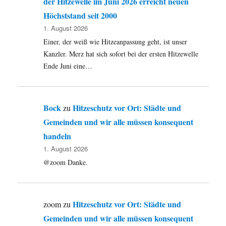
der Hitzewelle im Juni 2026 erreicht neuen
wächst
–
Höchststand seit 2000
Kommunen
1. August 2026
fühlen
Einer, der weiß wie Hitzeanpassung geht, ist unser
sich
Kanzler. Merz hat sich sofort bei der ersten Hitzewelle
übergangen.
Ende Juni eine…
Bock
Hitzeschutz vor Ort: Städte und
zu
Gemeinden und wir alle müssen konsequent
handeln
1. August 2026
@zoom Danke.
Hitzeschutz vor Ort: Städte und
zoom
zu
Gemeinden und wir alle müssen konsequent