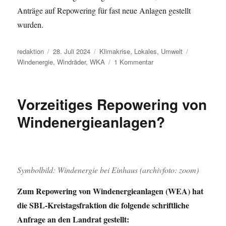
Anträge auf Repowering für fast neue Anlagen gestellt
wurden.
Autor
Veröffentlicht
Kategorien
Schlagwört
redaktion
28. Juli 2024
Klimakrise
,
Lokales
,
Umwelt
am
zu
Windenergie
,
Windräder
,
WKA
1 Kommentar
Sollen
14
Windräder
Vorzeitiges Repowering von
im
Hochsauerlandkreis
Windenergieanlagen?
schon
vor
ihrer
Errichtung
“repowered”
Symbolbild: Windenergie bei Einhaus (archivfoto: zoom)
werden?
Zum Repowering von Windenergieanlagen (WEA) hat
die SBL-Kreistagsfraktion die folgende schriftliche
Anfrage an den Landrat gestellt: