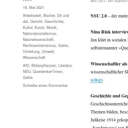
Mai 2021: Die Tulpenzeit
Veröffentlicht
18. Mai 2021
am
Kategorien
NSU 2.0
Arbeitswelt
,
Bücher
,
Dit und
– der mutma
dat
,
Gericht
,
Geschichte
,
Kultur
,
Kunst
,
Musik
,
Nina Rink intervie
Nationalsozialismus
,
Naturwissenschaft
,
Jun klärt in soziale
Rechtsextremismus
,
Satire
,
selbsternannter »Q
Umleitung
,
Umwelt
,
Wissenschaft
Wissenschaftler a
Schlagwörter
AfD
,
Blütenpflanzen
,
Literatur
,
NSU
,
Querdenker*innen
,
wissenschaftlicher 
Satire
scilogs
zu
Schreibe einen Kommentar
Umleitung:
Geschichte und Ge
Zwischen
den
Geschichtsunterricht
Schauern
Themen bilden, besc
…
Julikrise 1914 gekop
NSU
2.0,
„Sonderwegs“ von Bi