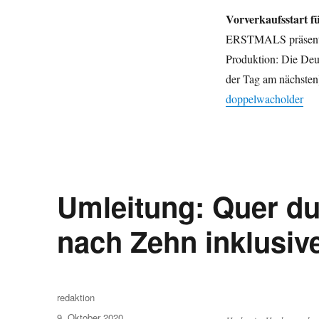
Vorverkaufsstart 
ERSTMALS präsenti
Produktion: Die Deu
der Tag am nächsten
doppelwacholder
Umleitung: Quer du
nach Zehn inklusive
Autor
redaktion
Veröffentlicht
9. Oktober 2020