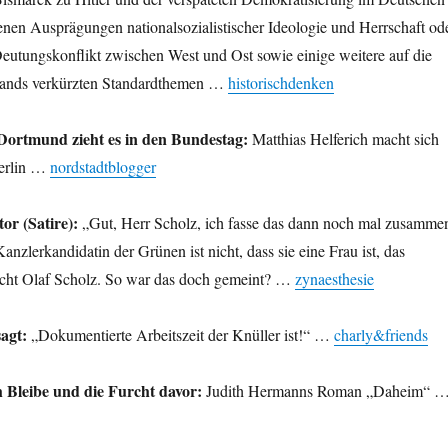
enen Ausprägungen nationalsozialistischer Ideologie und Herrschaft od
eutungskonflikt zwischen West und Ost sowie einige weitere auf die
lands verkürzten Standardthemen …
historischdenken
Dortmund zieht es in den Bundestag:
Matthias Helferich macht sich
erlin …
nordstadtblogger
or (Satire):
„Gut, Herr Scholz, ich fasse das dann noch mal zusamme
nzlerkandidatin der Grünen ist nicht, dass sie eine Frau ist, das
 nicht Olaf Scholz. So war das doch gemeint? …
zynaesthesie
agt:
„Dokumentierte Arbeitszeit der Knüller ist!“ …
charly&friends
 Bleibe und die Furcht davor:
Judith Hermanns Roman „Daheim“ 