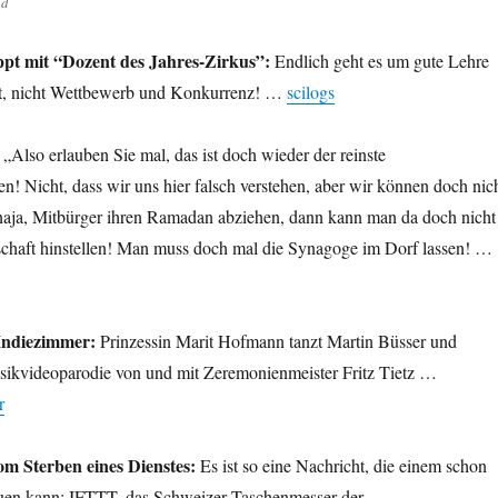
nd
ppt mit “Dozent des Jahres-Zirkus”:
Endlich geht es um gute Lehre
, nicht Wettbewerb und Konkurrenz! …
scilogs
„Also erlauben Sie mal, das ist doch wieder der reinste
n! Nicht, dass wir uns hier falsch verstehen, aber wir können doch nic
naja, Mitbürger ihren Ramadan abziehen, dann kann man da doch nicht
chaft hinstellen! Man muss doch mal die Synagoge im Dorf lassen! …
Indiezimmer:
Prinzessin Marit Hofmann tanzt Martin Büsser und
sikvideoparodie von und mit Zeremonienmeister Fritz Tietz …
r
vom Sterben eines Dienstes:
Es ist so eine Nachricht, die einem schon
uen kann: IFTTT, das Schweizer Taschenmesser der