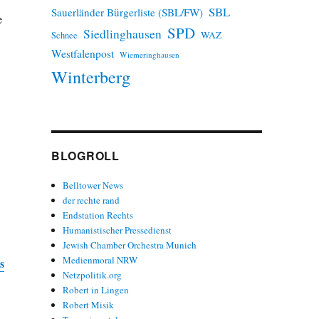
SBL
Sauerländer Bürgerliste (SBL/FW)
e
SPD
Siedlinghausen
WAZ
Schnee
Westfalenpost
Wiemeringhausen
Winterberg
BLOGROLL
Belltower News
der rechte rand
Endstation Rechts
Humanistischer Pressedienst
Jewish Chamber Orchestra Munich
Medienmoral NRW
s
Netzpolitik.org
Robert in Lingen
Robert Misik