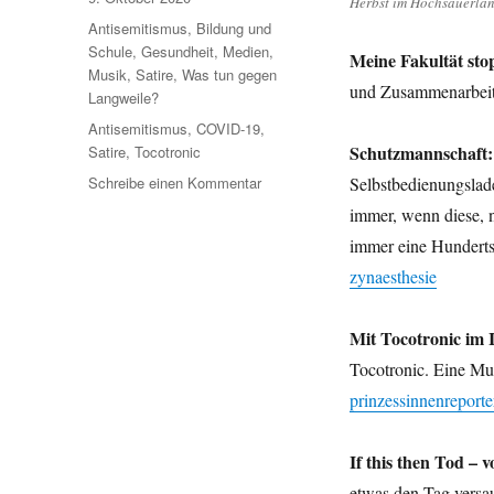
Herbst im Hochsauerla
am
Kategorien
Antisemitismus
,
Bildung und
Schule
,
Gesundheit
,
Medien
,
Meine Fakultät sto
Musik
,
Satire
,
Was tun gegen
und Zusammenarbeit
Langweile?
Schlagwörter
Antisemitismus
,
COVID-19
,
Schutzmannschaft:
Satire
,
Tocotronic
zu
Schreibe einen Kommentar
Selbstbedienungslade
Umleitung:
immer, wenn diese, 
Quer
immer eine Hunderts
durch
den
zynaesthesie
Garten
–
Mit Tocotronic im 
Fünf
nach
Tocotronic. Eine Mu
Zehn
prinzessinnenreporte
inklusive
zwei
Mal
If this then Tod – 
Satire.
etwas den Tag versa