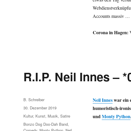
Webdienstverknüpfun
Accounts massiv …
Corona in Hagen:
V
R.I.P. Neil Innes – 
Autor
Neil Innes
war ein 
B. Schreiber
Veröffentlicht
humoristisch-ironi
30. Dezember 2019
am
Kategorien
und
Monty Python
Kultur
,
Kunst
,
Musik
,
Satire
Schlagwörter
Bonzo Dog Doo-Dah Band
,
Comedy
,
Monty Python
,
Neil