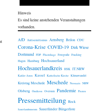
Hinweis
Es sind keine anstehenden Veranstaltungen
vorhanden.
AfD
Arnsberg
Brilon
CDU
Antisemitismus
ht
Corona-Krise
COVID-19
Dirk Wiese
Dortmund
FDP
Flüchtlinge
Fotografie
Fracking
Hochsauerland
Hamburg
Hagen
Hochsauerlandkreis
IT.NRW
HSK
Kassel
Klimawandel
Kahler Asten
Katholische Kirche
Meschede
Kreistag Meschede
Neonazis
NRW
Pandemie
Olsberg
Omikron
Oversum
Piraten
Pressemitteilung
Rock
Sauerländer Bürgerliste
Sauerlandmuseum