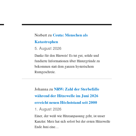
Ceuta: Menschen als
Norbert
zu
Katastrophen
5. August 2026
Danke für den Hinweis! Es tut gut, solide und
U
fundierte Informationen über Hintergründe zu
bekommen statt dem ganzen hysterischem
Rumgeschreie.
NRW: Zahl der Sterbefälle
Johanna
zu
während der Hitzewelle im Juni 2026
erreicht neuen Höchststand seit 2000
1. August 2026
Einer, der weiß wie Hitzeanpassung geht, ist unser
Kanzler. Merz hat sich sofort bei der ersten Hitzewelle
Ende Juni eine…