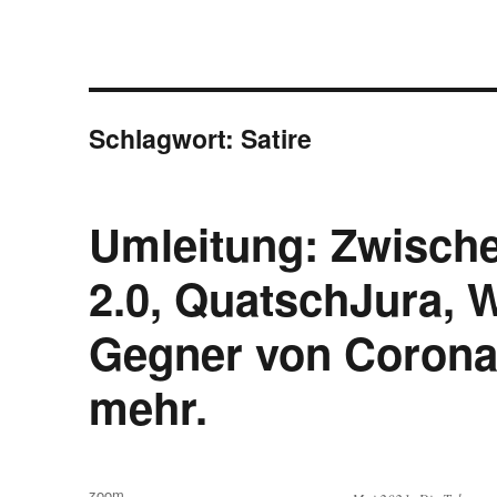
Schlagwort:
Satire
Umleitung: Zwisch
2.0, QuatschJura, W
Gegner von Coron
mehr.
Autor
zoom