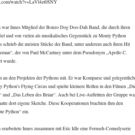
be.com/watch?v=LaVl4zt0SNY
n war Innes Mitglied der Bonzo Dog Doo-Dah Band, die durch ihren
fiel und von vielen als musikalisches Gegenstück zu Monty Python
 schrieb die meisten Stücke der Band, unter anderem auch ihren Hit
ceman“, der von Paul McCartney unter dem Pseudonym „Apollo C.
t wurde.
em an den Projekten der Pythons mit. Er war Komparse und gelegentlich
 Python’s Flying Circus und spielte kleinere Rollen in den Filmen „Di
“ und „Das Leben des Brian“. Auch bei Live-Auftritten der Gruppe wa
hatte dort eigene Sketche. Diese Kooperationen brachten ihm den
te Python“ ein.
n erarbeitete Innes zusammen mit Eric Idle eine Fernseh-Comedyserie