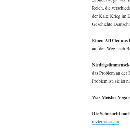
QuatschJura,
Reich, die verschied
Wissenschaftler
der Kalte Krieg im D
als
Gegner
Geschichte Deutsch
von
Corona-
Einen AfD’ler aus 
Massnahmen
und
auf den Weg nach B
mehr.
Niedrigstimmensekt
das Problem an der Ka
Problem ist, sie ist
Was Meister Yoga s
Die Sehnsucht nach
revierpassagen