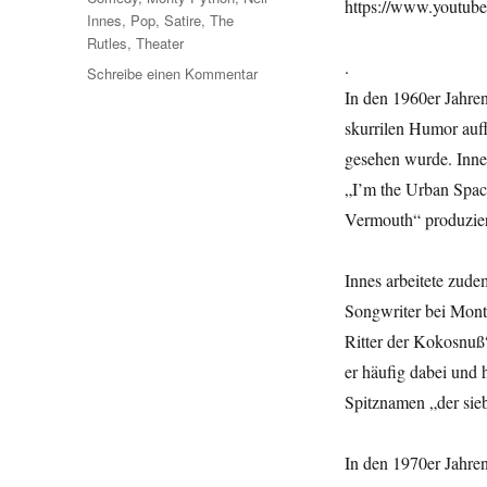
https://www.youtu
Innes
,
Pop
,
Satire
,
The
Rutles
,
Theater
.
zu
Schreibe einen Kommentar
R.I.P.
In den 1960er Jahre
Neil
skurrilen Humor auf
Innes
gesehen wurde. Innes
–
*09.12.1944
„I’m the Urban Spa
·
Vermouth“ produzier
†29.12.2019
Innes arbeitete zud
Songwriter bei Monty
Ritter der Kokosnuß
er häufig dabei und 
Spitznamen „der sieb
In den 1970er Jahre