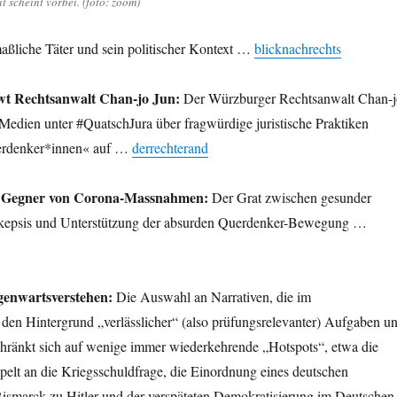
 scheint vorbei. (foto: zoom)
ßliche Täter und sein politischer Kontext …
blicknachrechts
wt Rechtsanwalt Chan-jo Jun:
Der Würzburger Rechtsanwalt Chan-j
n Medien unter #QuatschJura über fragwürdige juristische Praktiken
uerdenker*innen« auf …
derrechterand
ls Gegner von Corona-Massnahmen:
Der Grat zwischen gesunder
Skepsis und Unterstützung der absurden Querdenker-Bewegung …
genwartsverstehen:
Die Auswahl an Narrativen, die im
 den Hintergrund „verlässlicher“ (also prüfungsrelevanter) Aufgaben u
hränkt sich auf wenige immer wiederkehrende „Hotspots“, etwa die
pelt an die Kriegsschuldfrage, die Einordnung eines deutschen
smarck zu Hitler und der verspäteten Demokratisierung im Deutschen