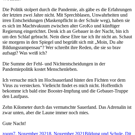
Die Politik stolpert durch die Pandemie, als gäbe es die Erfahrungen
der letzten zwei Jahre nicht. Mit Sprechblasen, Unwahrheiten und
irren Entscheidungen (Maskenpflicht in der Schule weg), haben sie
es sich im Machtvakuum zwischen alter GroKo und künftiger
Regierung eingerichtet. Denk ich an Gebauer in der Nacht, bin ich
um den Schlaf gebracht. Nein diese Ehre tue ich ihr nicht an. Schaut
sie morgens in den Spiegel und begrüßt sich mit „Moin, Du alte
Bildungsrampensau“? Wer schreibt ihre Reden, die sie so brav
aufsagt? Was weiß ich?
Die Summe der Fehl- und Nichtentscheidungen in der
Pandemiepolitik kostet Menschenleben.
Ich versuche mich im Hochsauerland hinter den Fichten vor dem
Virus zu verstecken. Vielleicht findet es mich nicht. Hoffentlich
bekomme ich bald eine Booster-Impfung und die Gebauer-Truppe
den Laufpass.
Zehn Kilometer durch das vermatschte Sauerland. Das Adrenalin ist
zwar unten, aber die Laune immer noch mies.
Gute Nacht!
Autor
Veröffentlicht
Kategorien
zoom
7. November 2021
8. November 2021
Bildung und Schule
,
Dit