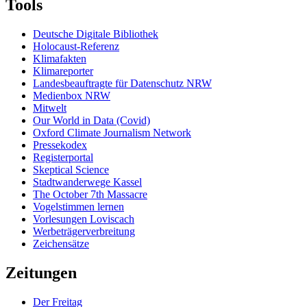
Tools
Deutsche Digitale Bibliothek
Holocaust-Referenz
Klimafakten
Klimareporter
Landesbeauftragte für Datenschutz NRW
Medienbox NRW
Mitwelt
Our World in Data (Covid)
Oxford Climate Journalism Network
Pressekodex
Registerportal
Skeptical Science
Stadtwanderwege Kassel
The October 7th Massacre
Vogelstimmen lernen
Vorlesungen Loviscach
Werbeträgerverbreitung
Zeichensätze
Zeitungen
Der Freitag