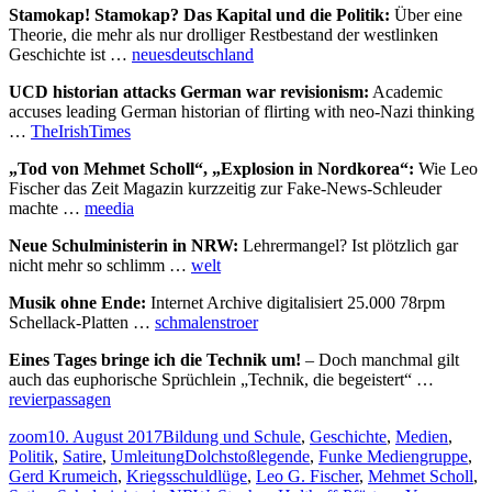
Stamokap! Stamokap? Das Kapital und die Politik:
Über eine
Theorie, die mehr als nur drolliger Restbestand der westlinken
Geschichte ist …
neuesdeutschland
UCD historian attacks German war revisionism:
Academic
accuses leading German historian of flirting with neo-Nazi thinking
…
TheIrishTimes
„Tod von Mehmet Scholl“, „Explosion in Nordkorea“:
Wie Leo
Fischer das Zeit Magazin kurzzeitig zur Fake-News-Schleuder
machte …
meedia
Neue Schulministerin in NRW:
Lehrermangel? Ist plötzlich gar
nicht mehr so schlimm …
welt
Musik ohne Ende:
Internet Archive digitalisiert 25.000 78rpm
Schellack-Platten …
schmalenstroer
Eines Tages bringe ich die Technik um!
– Doch manchmal gilt
auch das euphorische Sprüchlein „Technik, die begeistert“ …
revierpassagen
Autor
Veröffentlicht
Kategorien
zoom
10. August 2017
Bildung und Schule
,
Geschichte
,
Medien
,
am
Schlagwörter
Politik
,
Satire
,
Umleitung
Dolchstoßlegende
,
Funke Mediengruppe
,
Gerd Krumeich
,
Kriegsschuldlüge
,
Leo G. Fischer
,
Mehmet Scholl
,