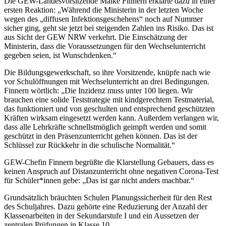
Die GEW-Landesvorsitzende Maike Finnern erklärte dazu in einer
ersten Reaktion: „Während die Ministerin in der letzten Woche
wegen des „diffusen Infektionsgeschehens“ noch auf Nummer
sicher ging, geht sie jetzt bei steigenden Zahlen ins Risiko. Das ist
aus Sicht der GEW NRW verkehrt. Die Einschätzung der
Ministerin, dass die Voraussetzungen für den Wechselunterricht
gegeben seien, ist Wunschdenken.“
Die Bildungsgewerkschaft, so ihre Vorsitzende, knüpfe nach wie
vor Schulöffnungen mit Wechselunterricht an drei Bedingungen.
Finnern wörtlich: „Die Inzidenz muss unter 100 liegen. Wir
brauchen eine solide Teststrategie mit kindgerechtem Testmaterial,
das funktioniert und von geschulten und entsprechend geschützten
Kräften wirksam eingesetzt werden kann. Außerdem verlangen wir,
dass alle Lehrkräfte schnellstmöglich geimpft werden und somit
geschützt in den Präsenzunterricht gehen können. Das ist der
Schlüssel zur Rückkehr in die schulische Normalität.“
GEW-Chefin Finnern begrüßte die Klarstellung Gebauers, dass es
keinen Anspruch auf Distanzunterricht ohne negativen Corona-Test
für Schüler*innen gebe: „Das ist gar nicht anders machbar.“
Grundsätzlich bräuchten Schulen Planungssicherheit für den Rest
des Schuljahres. Dazu gehörte eine Reduzierung der Anzahl der
Klassenarbeiten in der Sekundarstufe I und ein Aussetzen der
zentralen Prüfungen in Klasse 10.