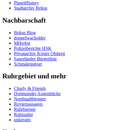
PlanetHistory
Stadtarchiv Brilon
Nachbarschaft
Brilon Blog
doppelwacholder
MHerbst
Polizeiberichte HSK
Privatarchiv Köster Olsberg
Sauerländer Bürgerliste
Schmalenstroer
Ruhrgebiet und mehr
Charly & Friends
Dortmunder Augenblicke
Nordstadtblogger
Revierpassagen
Ruhrbarone
Ruhrnalist
unkreativ