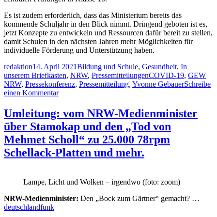
Es ist zudem erforderlich, dass das Ministerium bereits das
kommende Schuljahr in den Blick nimmt. Dringend geboten ist es,
jetzt Konzepte zu entwickeln und Ressourcen dafür bereit zu stellen,
damit Schulen in den nächsten Jahren mehr Möglichkeiten für
individuelle Förderung und Unterstützung haben.
Autor
Veröffentlicht
Kategorien
redaktion
14. April 2021
Bildung und Schule
,
Gesundheit
,
In
am
Schlagwörter
unserem Briefkasten
,
NRW
,
Pressemitteilungen
COVID-19
,
GEW
NRW
,
Pressekonferenz
,
Pressemitteilung
,
Yvonne Gebauer
Schreibe
zu
einen Kommentar
Entscheidung
für
Umleitung: vom NRW-Medienminister
Wechselunterricht
über Stamokap und den „Tod von
riskant
Ministerium
Mehmet Scholl“ zu 25.000 78rpm
verordnet
Schellack-Platten und mehr.
Rückkehr
in
die
Schulen
Lampe, Licht und Wolken – irgendwo (foto: zoom)
trotz
deutlich
NRW-Medienminister:
Den „Bock zum Gärtner“ gemacht? …
steigender
deutschlandfunk
Inzidenz.