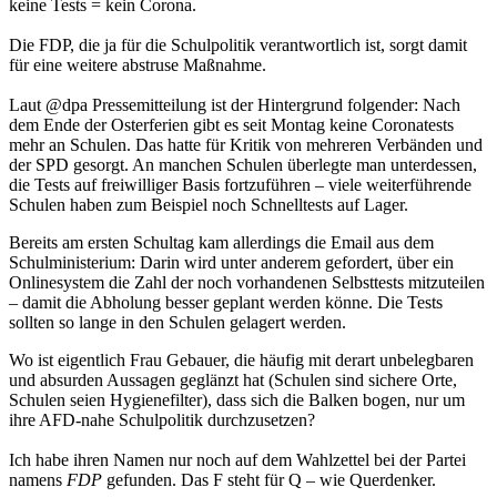
keine Tests = kein Corona.
Die FDP, die ja für die Schulpolitik verantwortlich ist, sorgt damit
für eine weitere abstruse Maßnahme.
Laut @dpa Pressemitteilung ist der Hintergrund folgender: Nach
dem Ende der Osterferien gibt es seit Montag keine Coronatests
mehr an Schulen. Das hatte für Kritik von mehreren Verbänden und
der SPD gesorgt. An manchen Schulen überlegte man unterdessen,
die Tests auf freiwilliger Basis fortzuführen – viele weiterführende
Schulen haben zum Beispiel noch Schnelltests auf Lager.
Bereits am ersten Schultag kam allerdings die Email aus dem
Schulministerium: Darin wird unter anderem gefordert, über ein
Onlinesystem die Zahl der noch vorhandenen Selbsttests mitzuteilen
– damit die Abholung besser geplant werden könne. Die Tests
sollten so lange in den Schulen gelagert werden.
Wo ist eigentlich Frau Gebauer, die häufig mit derart unbelegbaren
und absurden Aussagen geglänzt hat (Schulen sind sichere Orte,
Schulen seien Hygienefilter), dass sich die Balken bogen, nur um
ihre AFD-nahe Schulpolitik durchzusetzen?
Ich habe ihren Namen nur noch auf dem Wahlzettel bei der Partei
namens
FDP
gefunden. Das F steht für Q – wie Querdenker.