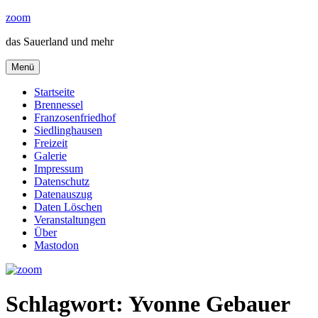
Zum
zoom
Inhalt
das Sauerland und mehr
springen
Menü
Startseite
Brennessel
Franzosenfriedhof
Siedlinghausen
Freizeit
Galerie
Impressum
Datenschutz
Datenauszug
Daten Löschen
Veranstaltungen
Über
Mastodon
Schlagwort:
Yvonne Gebauer