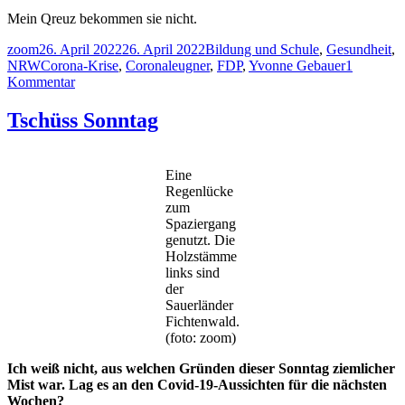
Mein Qreuz bekommen sie nicht.
Autor
Veröffentlicht
Kategorien
zoom
26. April 2022
26. April 2022
Bildung und Schule
,
Gesundheit
,
am
Schlagwörter
NRW
Corona-Krise
,
Coronaleugner
,
FDP
,
Yvonne Gebauer
1
zu
Kommentar
So
ist
Tschüss Sonntag
die
Corona-
Lage
Eine
im
Regenlücke
HSK:
zum
trotz
Spaziergang
steigender
genutzt. Die
Inzidenzen
Holzstämme
Testverbot
links sind
an
der
Schulen
Sauerländer
Fichtenwald.
(foto: zoom)
Ich weiß nicht, aus welchen Gründen dieser Sonntag ziemlicher
Mist war. Lag es an den Covid-19-Aussichten für die nächsten
Wochen?