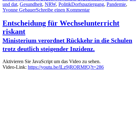
am
Schlagwörter
und dat
,
Gesundheit
,
NRW
,
Politik
Dorfspaziergang
,
Pandemie
,
zu
Yvonne Gebauer
Schreibe einen Kommentar
Tschüss
Sonntag
Entscheidung für Wechselunterricht
riskant
Ministerium verordnet Rückkehr in die Schulen
trotz deutlich steigender Inzidenz.
Aktivieren Sie JavaScript um das Video zu sehen.
Video-Link:
https://youtu.be/lLz9jRORMfQ?t=286