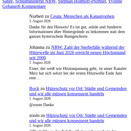
Satire
,
Schulministerin NRW
,
Stephan Holthoff-Pförtner
,
Yvonne
zu
Gebauer
6 Kommentare
Umleitung:
Norbert
zu
Ceuta: Menschen als Katastrophen
vom
5. August 2026
NRW-
Medienminister
Danke für den Hinweis! Es tut gut, solide und fundierte
Informationen über Hintergründe zu bekommen statt dem
über
ganzen hysterischem Rumgeschreie.
Stamokap
und
Johanna
zu
NRW: Zahl der Sterbefälle während der
den
Hitzewelle im Juni 2026 erreicht neuen Höchststand
„Tod
seit 2000
von
1. August 2026
Mehmet
Einer, der weiß wie Hitzeanpassung geht, ist unser Kanzler.
Scholl“
Merz hat sich sofort bei der ersten Hitzewelle Ende Juni
zu
eine…
25.000
78rpm
Bock
zu
Hitzeschutz vor Ort: Städte und Gemeinden
Schellack-
und wir alle müssen konsequent handeln
Platten
1. August 2026
und
@zoom Danke.
mehr.
zoom
zu
Hitzeschutz vor Ort: Städte und Gemeinden
und wir alle müssen konsequent handeln
1. August 2026