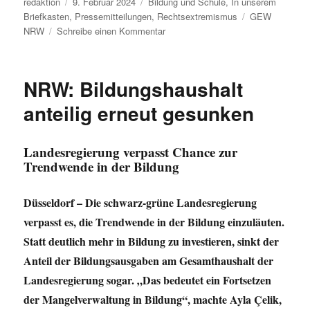
Autor
Veröffentlicht
Kategorien
redaktion
9. Februar 2024
Bildung und Schule
,
In unserem
am
Schlagwörter
Briefkasten
,
Pressemitteilungen
,
Rechtsextremismus
GEW
zu
NRW
Schreibe einen Kommentar
„Schule
ist
kein
NRW: Bildungshaushalt
neutraler
Ort!“
anteilig erneut gesunken
Landesregierung verpasst Chance zur
Trendwende in der Bildung
Düsseldorf – Die schwarz-grüne Landesregierung
verpasst es, die Trendwende in der Bildung einzuläuten.
Statt deutlich mehr in Bildung zu investieren, sinkt der
Anteil der Bildungsausgaben am Gesamthaushalt der
Landesregierung sogar. „Das bedeutet ein Fortsetzen
der Mangelverwaltung in Bildung“, machte Ayla Çelik,