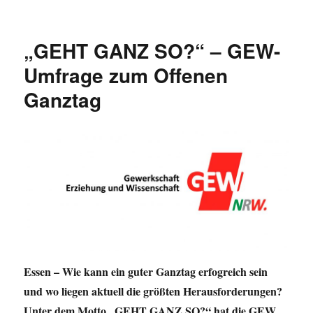
NRW-
Schüler*innen
schneiden
„GEHT GANZ SO?“ – GEW-
unterdurchschnittlich
ab
Umfrage zum Offenen
Ganztag
Essen – Wie kann ein guter Ganztag erfogreich sein
und wo liegen aktuell die größten Herausforderungen?
Unter dem Motto „GEHT GANZ SO?“ hat die GEW