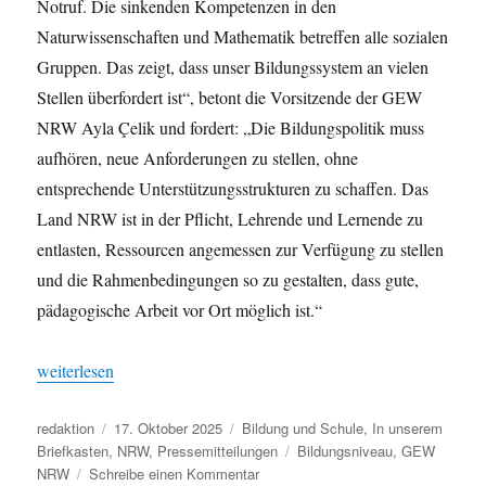
Notruf. Die sinkenden Kompetenzen in den
Naturwissenschaften und Mathematik betreffen alle sozialen
Gruppen. Das zeigt, dass unser Bildungssystem an vielen
Stellen überfordert ist“, betont die Vorsitzende der GEW
NRW Ayla Çelik und fordert: „Die Bildungspolitik muss
aufhören, neue Anforderungen zu stellen, ohne
entsprechende Unterstützungsstrukturen zu schaffen. Das
Land NRW ist in der Pflicht, Lehrende und Lernende zu
entlasten, Ressourcen angemessen zur Verfügung zu stellen
und die Rahmenbedingungen so zu gestalten, dass gute,
pädagogische Arbeit vor Ort möglich ist.“
„NRW-Schüler*innen schneiden unterdurchschnittlich ab“
weiterlesen
Autor
Veröffentlicht
Kategorien
redaktion
17. Oktober 2025
Bildung und Schule
,
In unserem
am
Schlagwörter
Briefkasten
,
NRW
,
Pressemitteilungen
Bildungsniveau
,
GEW
zu
NRW
Schreibe einen Kommentar