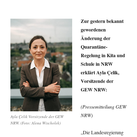
Zur gestern bekannt
gewordenen
Änderung der
Quarantäne-
Regelung in Kita und
Schule in NRW
erklärt Ayla Çelik,
Vorsitzende der
GEW NRW:
(Pressemitteilung GEW
NRW)
Ayla Çelik Vorsitzende der GEW
NRW. (Foto: Alena Wischolek)
„Die Landesregierung