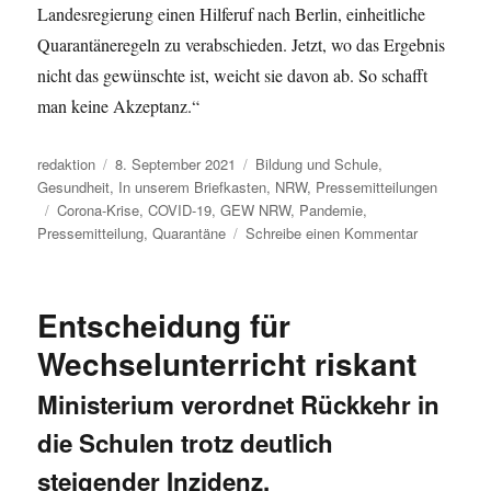
Landesregierung einen Hilferuf nach Berlin, einheitliche
Quarantäneregeln zu verabschieden. Jetzt, wo das Ergebnis
nicht das gewünschte ist, weicht sie davon ab. So schafft
man keine Akzeptanz.“
Autor
Veröffentlicht
Kategorien
redaktion
8. September 2021
Bildung und Schule
,
am
Gesundheit
,
In unserem Briefkasten
,
NRW
,
Pressemitteilungen
Schlagwörter
Corona-Krise
,
COVID-19
,
GEW NRW
,
Pandemie
,
zu
Pressemitteilung
,
Quarantäne
Schreibe einen Kommentar
„Quarantän
bedeuten
weniger
Entscheidung für
Sicherheit,
sind
Wechselunterricht riskant
vage
und
Ministerium verordnet Rückkehr in
intransparen
die Schulen trotz deutlich
Gewerkscha
Erziehung
steigender Inzidenz.
&