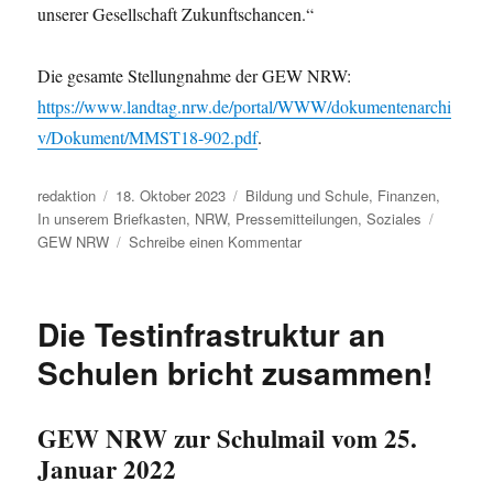
unserer Gesellschaft Zukunftschancen.“
Die gesamte Stellungnahme der GEW NRW:
https://www.landtag.nrw.de/portal/WWW/dokumentenarchi
v/Dokument/MMST18-902.pdf
.
Autor
Veröffentlicht
Kategorien
redaktion
18. Oktober 2023
Bildung und Schule
,
Finanzen
,
am
Schlagw
In unserem Briefkasten
,
NRW
,
Pressemitteilungen
,
Soziales
zu
GEW NRW
Schreibe einen Kommentar
NRW:
Bildungshaushalt
anteilig
Die Testinfrastruktur an
erneut
gesunken
Schulen bricht zusammen!
GEW NRW zur Schulmail vom 25.
Januar 2022