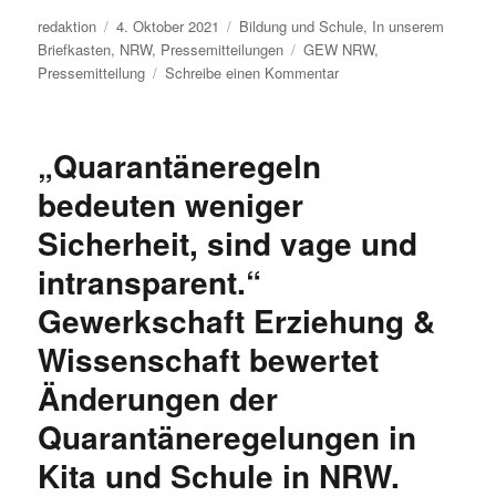
Autor
Veröffentlicht
Kategorien
redaktion
4. Oktober 2021
Bildung und Schule
,
In unserem
am
Schlagwörter
Briefkasten
,
NRW
,
Pressemitteilungen
GEW NRW
,
zu
Pressemitteilung
Schreibe einen Kommentar
Weltlehrer*innentag:
„Eine
Trendwende
„Quarantäneregeln
muss
her!“
bedeuten weniger
Sicherheit, sind vage und
intransparent.“
Gewerkschaft Erziehung &
Wissenschaft bewertet
Änderungen der
Quarantäneregelungen in
Kita und Schule in NRW.