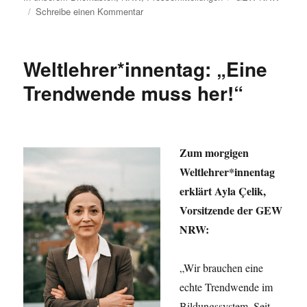
zu
Schreibe einen Kommentar
Die
Testinfrastruktur
an
Weltlehrer*innentag: „Eine
Schulen
bricht
Trendwende muss her!“
zusammen!
Zum morgigen
Weltlehrer*innentag
erklärt Ayla Çelik,
Vorsitzende der GEW
NRW:
„Wir brauchen eine
echte Trendwende im
Bildungssystem. Seit