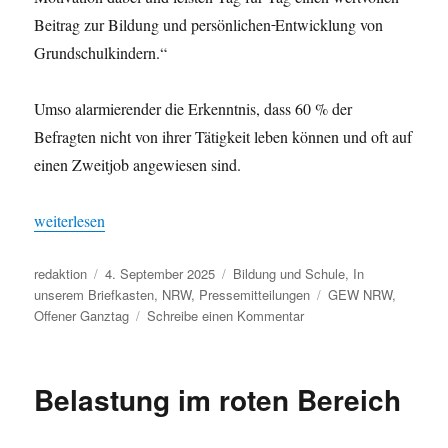
Beitrag zur Bildung und persönlichen
Entwicklung von
Grundschulkindern.“
Umso alarmierender die Erkenntnis, dass 60 % der
Befragten nicht von ihrer Tätigkeit leben können und oft auf
einen Zweitjob angewiesen sind.
„„GEHT GANZ SO?“ – GEW-Umfrage zum Offenen Ganztag“
weiterlesen
Autor
Veröffentlicht
Kategorien
redaktion
4. September 2025
Bildung und Schule
,
In
am
Schlagwörter
unserem Briefkasten
,
NRW
,
Pressemitteilungen
GEW NRW
,
zu
Offener Ganztag
Schreibe einen Kommentar
„GEHT
GANZ
SO?“
Belastung im roten Bereich
–
GEW-
Umfrage