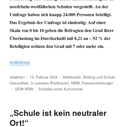
nordrhein-westfälischen Schulen vorgestellt. An der
Umfrage haben sich knapp 24.000 Personen beteiligt.
Das Ergebnis der Umfrage ist eindeutig: Auf einer
Skala von 0 bis 10 geben die Befragten den Grad ihrer
Überlastung im Durchschnitt mit 8,21 an – 92 % der
Beteiligten ordnen den Grad mit 7 oder mehr ein.
„Belastung im roten Bereich“
weiterlesen
Autor
Veröffentlicht
Kategorien
redaktion
15. Februar 2024
Arbeitswelt
,
Bildung und Schule
,
am
Gesundheit
,
In unserem Briefkasten
,
NRW
,
Pressemitteilungen
Schlagwörter
zu
GEW NRW
Schreibe einen Kommentar
Belastung
im
roten
„Schule ist kein neutraler
Bereich
Ort!“