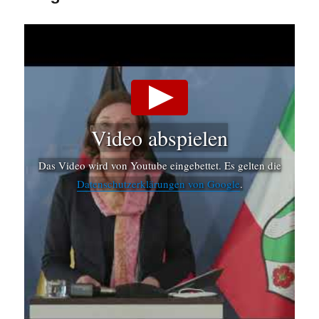
Wissenscha
bewertet
Änderunge
der
Quarantäne
in
Kita
und
Video abspielen
Schule
in
NRW.
Das Video wird von Youtube eingebettet. Es gelten die
Datenschutzerklärungen von Google
.