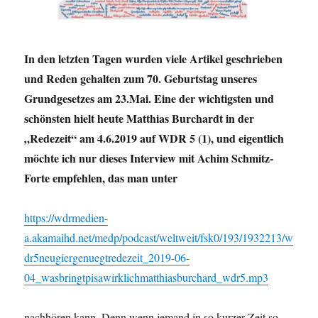
In den letzten Tagen wurden viele Artikel geschrieben
und Reden gehalten zum 70. Geburtstag unseres
Grundgesetzes am 23.Mai. Eine der wichtigsten und
schönsten hielt heute Matthias Burchardt in der
„Redezeit“ am 4.6.2019 auf WDR 5 (1), und eigentlich
möchte ich nur dieses Interview mit Achim Schmitz-
Forte empfehlen, das man unter
https://wdrmedien-
a.akamaihd.net/medp/podcast/weltweit/fsk0/193/1932213/w
dr5neugiergenuegtredezeit_2019-06-
04_wasbringtpisawirklichmatthiasburchard_wdr5.mp3
nachhören kann. Denn wenn jemand in so kurzer Zeit so