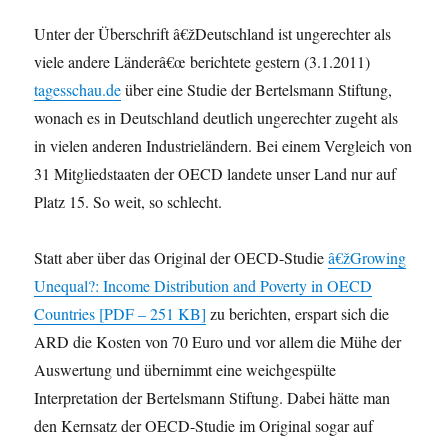
einem
Unter der Überschrift â€žDeutschland ist ungerechter als
„Projekt“
der
viele andere Länderâ€œ berichtete gestern (3.1.2011)
OECD:
tagesschau.de
über eine Studie der Bertelsmann Stiftung,
„Was
wonach es in Deutschland deutlich ungerechter zugeht als
kommt
in
in vielen anderen Industrieländern. Bei einem Vergleich von
den
31 Mitgliedstaaten der OECD landete unser Land nur auf
Blick,
Platz 15. So weit, so schlecht.
und
was
verschwindet?“
Statt aber über das Original der OECD-Studie
â€žGrowing
Unequal?: Income Distribution and Poverty in OECD
Countries [PDF – 251 KB]
zu berichten, erspart sich die
ARD die Kosten von 70 Euro und vor allem die Mühe der
Auswertung und übernimmt eine weichgespülte
Interpretation der Bertelsmann Stiftung. Dabei hätte man
den Kernsatz der OECD-Studie im Original sogar auf