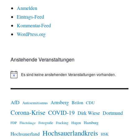
Anmelden
Eintrags-Feed
Kommentar-Feed
WordPress.org
Anstehende Veranstaltungen
Es sind keine anstehenden Veranstaltungen vorhanden.
H
i
n
w
e
i
AfD
Arnsberg
Brilon
CDU
Antisemitismus
s
Corona-Krise
COVID-19
Dirk Wiese
Dortmund
Hamburg
Hagen
FDP
Flüchtlinge
Fotografie
Fracking
Hochsauerlandkreis
Hochsauerland
HSK