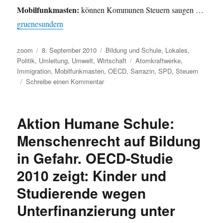
Mobilfunkmasten:
können Kommunen Steuern saugen …
gruenesundern
Autor
Veröffentlicht
Kategorien
zoom
8. September 2010
Bildung und Schule
,
Lokales
,
am
Schlagwörter
Politik
,
Umleitung
,
Umwelt
,
Wirtschaft
Atomkraftwerke
,
Immigration
,
Mobilfunkmasten
,
OECD
,
Sarrazin
,
SPD
,
Steuern
zu
Schreibe einen Kommentar
Umleitung:
Ausländer,
Bildung,
Aktion Humane Schule:
Atomlaufzeiten,
SPD
Menschenrecht auf Bildung
und
in Gefahr. OECD-Studie
Steuern
auf
2010 zeigt: Kinder und
Mobilfunkmasten.
Studierende wegen
Unterfinanzierung unter