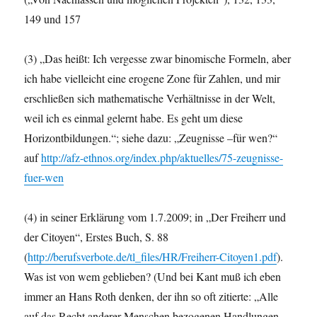
149 und 157
(3) „Das heißt: Ich vergesse zwar binomische Formeln, aber
ich habe vielleicht eine erogene Zone für Zahlen, und mir
erschließen sich mathematische Verhältnisse in der Welt,
weil ich es einmal gelernt habe. Es geht um diese
Horizontbildungen.“; siehe dazu: „Zeugnisse –für wen?“
auf
http://afz-ethnos.org/index.php/aktuelles/75-zeugnisse-
fuer-wen
(4) in seiner Erklärung vom 1.7.2009; in „Der Freiherr und
der Citoyen“, Erstes Buch, S. 88
(
http://berufsverbote.de/tl_files/HR/Freiherr-Citoyen1.pdf
).
Was ist von wem geblieben? (Und bei Kant muß ich eben
immer an Hans Roth denken, der ihn so oft zitierte: „Alle
auf das Recht anderer Menschen bezogenen Handlungen,