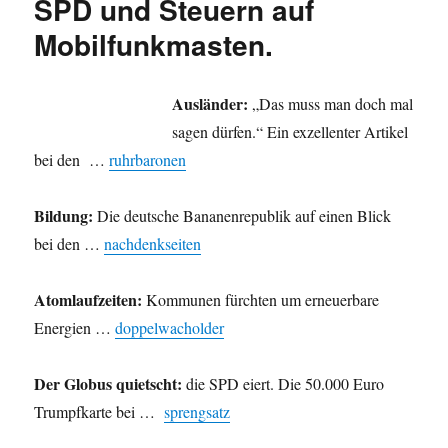
SPD und Steuern auf
zu.
Bertelsmann
Mobilfunkmasten.
spült
Studie
weich.
Ausländer:
„Das muss man doch mal
sagen dürfen.“ Ein exzellenter Artikel
bei den …
ruhrbaronen
Bildung:
Die deutsche Bananenrepublik auf einen Blick
bei den …
nachdenkseiten
Atomlaufzeiten:
Kommunen fürchten um erneuerbare
Energien …
doppelwacholder
Der Globus quietscht:
die SPD eiert. Die 50.000 Euro
Trumpfkarte bei …
sprengsatz