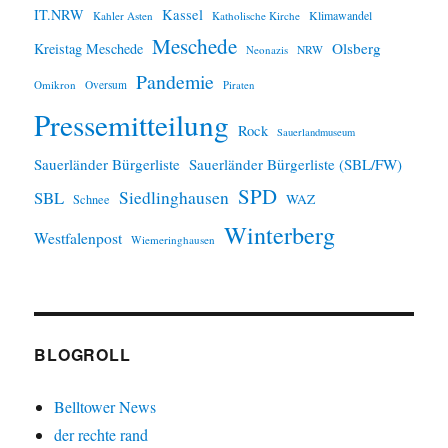
IT.NRW
Kassel
Klimawandel
Kahler Asten
Katholische Kirche
Meschede
Olsberg
Kreistag Meschede
Neonazis
NRW
Pandemie
Omikron
Oversum
Piraten
Pressemitteilung
Rock
Sauerlandmuseum
Sauerländer Bürgerliste
Sauerländer Bürgerliste (SBL/FW)
SPD
SBL
Siedlinghausen
WAZ
Schnee
Winterberg
Westfalenpost
Wiemeringhausen
BLOGROLL
Belltower News
der rechte rand