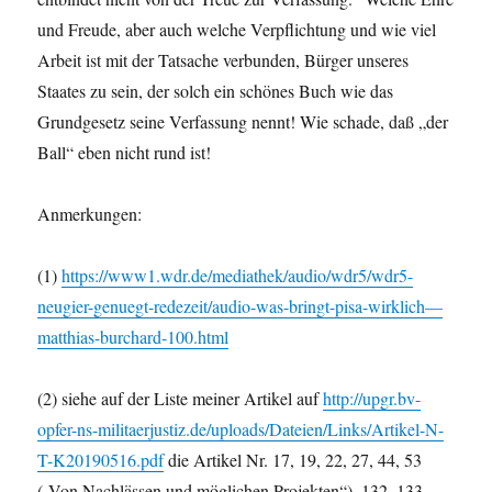
und Freude, aber auch welche Verpflichtung und wie viel
Arbeit ist mit der Tatsache verbunden, Bürger unseres
Staates zu sein, der solch ein schönes Buch wie das
Grundgesetz seine Verfassung nennt! Wie schade, daß „der
Ball“ eben nicht rund ist!
Anmerkungen:
(1)
https://www1.wdr.de/mediathek/audio/wdr5/wdr5-
neugier-genuegt-redezeit/audio-was-bringt-pisa-wirklich—
matthias-burchard-100.html
(2) siehe auf der Liste meiner Artikel auf
http://upgr.bv-
opfer-ns-militaerjustiz.de/uploads/Dateien/Links/Artikel-N-
T-K20190516.pdf
die Artikel Nr. 17, 19, 22, 27, 44, 53
(„Von Nachlässen und möglichen Projekten“), 132, 133,