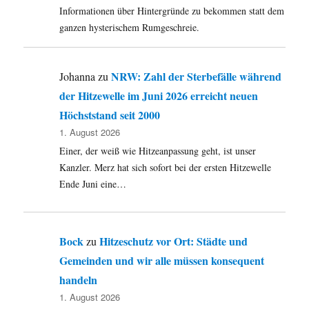
OECD-
Informationen über Hintergründe zu bekommen statt dem
Studie
ganzen hysterischem Rumgeschreie.
2010
zeigt:
Kinder
NRW: Zahl der Sterbefälle während
Johanna
zu
und
der Hitzewelle im Juni 2026 erreicht neuen
Studierende
wegen
Höchststand seit 2000
Unterfinanzierung
1. August 2026
unter
Einer, der weiß wie Hitzeanpassung geht, ist unser
Druck
Kanzler. Merz hat sich sofort bei der ersten Hitzewelle
Ende Juni eine…
Bock
Hitzeschutz vor Ort: Städte und
zu
Gemeinden und wir alle müssen konsequent
handeln
1. August 2026