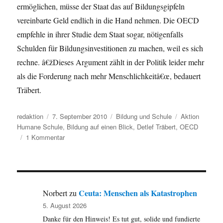
ermöglichen, müsse der Staat das auf Bildungsgipfeln
vereinbarte Geld endlich in die Hand nehmen. Die OECD
empfehle in ihrer Studie dem Staat sogar, nötigenfalls
Schulden für Bildungsinvestitionen zu machen, weil es sich
rechne. â€žDieses Argument zählt in der Politik leider mehr
als die Forderung nach mehr Menschlichkeitâ€œ, bedauert
Träbert.
Autor
Veröffentlicht
Kategorien
Schlagwörter
redaktion
7. September 2010
Bildung und Schule
Aktion
am
Humane Schule
,
Bildung auf einen Blick
,
Detlef Träbert
,
OECD
zu
1 Kommentar
Aktion
Humane
Schule:
Menschenrecht
auf
Ceuta: Menschen als Katastrophen
Norbert
zu
Bildung
5. August 2026
in
Danke für den Hinweis! Es tut gut, solide und fundierte
Gefahr.