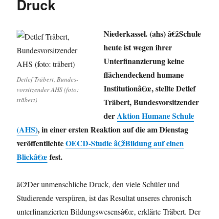
Druck
Niederkassel. (ahs) â€žSchule
heute ist wegen ihrer
Unterfinanzierung keine
flächendeckend humane
Detlef Träbert, Bundes-
Institutionâ€œ, stellte Detlef
vorsitzender AHS (foto:
träbert)
Träbert, Bundesvorsitzender
der
Aktion Humane Schule
(AHS)
, in einer ersten Reaktion auf die am Dienstag
veröffentlichte
OECD-Studie â€žBildung auf einen
Blickâ€œ
fest.
â€žDer unmenschliche Druck, den viele Schüler und
Studierende verspüren, ist das Resultat unseres chronisch
unterfinanzierten Bildungswesensâ€œ, erklärte Träbert. Der