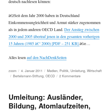
deutsch nachlesen können:
â€žSeit dem Jahr 2000 haben in Deutschland
Einkommensungleichheit und Armut stärker zugenommen
als in jedem anderen OECD Land.
Der Anstieg zwischen
2000 und 2005 übertraf jenen in den gesamten vorherigen
15 Jahren (1985 â€“ 2000) [PDF – 251 KB].
â€œ…
Alles lesen
auf den NachDenkSeiten
Autor
Veröffentlicht
Kategorien
zoom
4. Januar 2011
Medien
,
Politik
,
Umleitung
,
Wirtschaft
Schlagwörter
am
zu
Bertelsmann-Stiftung
,
OECD
2 Kommentare
Gefunden:
Ungleichheit
in
Umleitung: Ausländer,
Deutschland
nimmt
Bildung, Atomlaufzeiten,
rasant