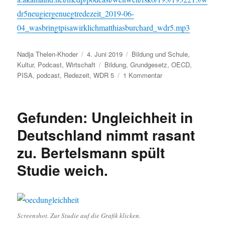
dr5neugiergenuegtredezeit_2019-06-
04_wasbringtpisawirklichmatthiasburchard_wdr5.mp3
Autor
Veröffentlicht
Kategorien
Nadja Thelen-Khoder
4. Juni 2019
Bildung und Schule
,
am
Schlagwörter
Kultur
,
Podcast
,
Wirtschaft
Bildung
,
Grundgesetz
,
OECD
,
zu
PISA
,
podcast
,
Redezeit
,
WDR 5
1 Kommentar
Verliebt
in
unser
Gefunden: Ungleichheit in
Grundgesetz
–
Deutschland nimmt rasant
Dr.
zu. Bertelsmann spült
Matthias
Burchardt
Studie weich.
von
der
Universität
Köln
über
Screenshot. Zur Studie auf die Grafik klicken.
PISA,