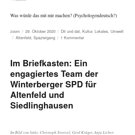
Was würde das mit mir machen? (Psychologendeutsch?)
Autor
Veröffentlicht
Kategorien
zoom
29. Oktober 2020
Dit und dat
,
Kultur
,
Lokales
,
Umwelt
Schlagwörter
am
zu
Altenfeld
,
Spaziergang
1 Kommentar
Spaziergänge:
Hubertusturm
–
Im Briefkasten: Ein
Altenfeld
engagiertes Team der
Winterberger SPD für
Altenfeld und
Siedlinghausen
Im Bild von links: Christoph Stoetzel, Gerd Krüger, Anja Licher-