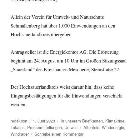
Allein der Verein für Umwelt- und Naturschutz
Schmallenberg hat über 1.000 Einwendungen an den
Hochsauerlandkreis übergeben.
Antragsteller ist die Energiekontor AG. Die Erörterung
beginnt am 24. August um 10 Uhr im Großen Sitzungssaal
„Sauerland“ des Kreishauses Meschede, Steinstraße 27.
Der Hochsauerlandkreis weist darauf hin, dass keine
Eingangsbestätigungen für die Einwendungen verschickt
werden.
Autor
Veröffentlicht
Kategorien
redaktion
1. Juni 2023
In unserem Briefkasten
,
Klimakrise
,
am
Schlagwörter
Lokales
,
Pressemitteilungen
,
Umwelt
Altenfeld
,
Windenergie
,
zu
Windräder
Schreibe einen Kommentar