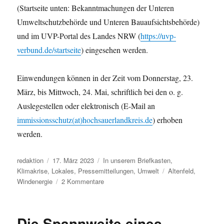
(Startseite unten: Bekanntmachungen der Unteren
Umweltschutzbehörde und Unteren Bauaufsichtsbehörde)
und im UVP-Portal des Landes NRW (
https://uvp-
verbund.de/startseite
) eingesehen werden.
Einwendungen können in der Zeit vom Donnerstag, 23.
März, bis Mittwoch, 24. Mai, schriftlich bei den o. g.
Auslegestellen oder elektronisch (E-Mail an
immissionsschutz(at)hochsauerlandkreis.de
) erhoben
werden.
Autor
Veröffentlicht
Kategorien
redaktion
17. März 2023
In unserem Briefkasten
,
am
Schlagwörter
Klimakrise
,
Lokales
,
Pressemitteilungen
,
Umwelt
Altenfeld
,
zu
Windenergie
2 Kommentare
Öffentliche
Beteiligung:
Windenergieanlagen
Die Spannweite eines
in