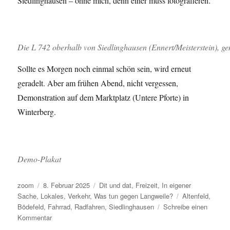
Siedlinghausen – ohne mich, denn einer muss fotografieren.
Die L 742 oberhalb von Siedlinghausen (Ennert/Meisterstein), gen
Sollte es Morgen noch einmal schön sein, wird erneut
geradelt. Aber am frühen Abend, nicht vergessen,
Demonstration auf dem Marktplatz (Untere Pforte) in
Winterberg.
Demo-Plakat
Autor
Veröffentlicht
Kategorien
zoom
8. Februar 2025
Dit und dat
,
Freizeit
,
In eigener
am
Schlagwörter
Sache
,
Lokales
,
Verkehr
,
Was tun gegen Langweile?
Altenfeld
,
Bödefeld
,
Fahrrad
,
Radfahren
,
Siedlinghausen
Schreibe einen
zu
Kommentar
Die