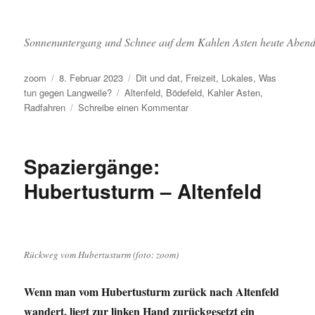
Sonnenuntergang und Schnee auf dem Kahlen Asten heute Abend.
Autor
Veröffentlicht
Kategorien
zoom
8. Februar 2023
Dit und dat
,
Freizeit
,
Lokales
,
Was
am
Schlagwörter
tun gegen Langweile?
Altenfeld
,
Bödefeld
,
Kahler Asten
,
zu
Radfahren
Schreibe einen Kommentar
Die
Spannweite
eines
Spaziergänge:
Tages:
Morgens
Hubertusturm – Altenfeld
durch
Wiesen
und
Felder
radeln,
Rückweg vom Hubertusturm (foto: zoom)
abends
im
Wenn man vom Hubertusturm zurück nach Altenfeld
Schnee
wandert, liegt zur linken Hand zurückgesetzt ein
spazierengehen