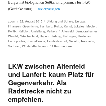
Burger mit biologischen Süßkartoffelpommes für 14,95
(Getränke extra) …
revierpassagen
Autor
Veröffentlicht
Kategorien
zoom
22. August 2015
Bildung und Schule
,
Europa
,
am
Finanzen
,
Geschichte
,
Hamburg
,
Kultur
,
Kunst
,
Lokales
,
Medien
,
Schlagwörter
Politik
,
Religion
,
Umleitung
,
Verkehr
Altenfeld
,
Demografischer
Wandel
,
Griechenland
,
Hagen
,
Harburg
,
Hattingen
,
Heidenau
,
Homophobie
,
Journalismus
,
Landesbischof
,
Neheim
,
Neonazis
,
zu
Sachsen
,
Windkraftanlagen
11 Kommentare
Umleitung:
Homophobie,
Plagiate,
LKW zwischen Altenfeld
Journalismus
überflüssig,
und Lanfert: kaum Platz für
Radwege,
Gegenverkehr. Als
Rassismus,
Griechenland,
Radstrecke nicht zu
kein
roter
empfehlen.
Teppich
für