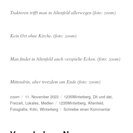
Traktoren trifft man in Altenfeld allerwegen (foto: zoom)
Kein Ort ohne Kirche. (foto: zoom)
Man findet in Altenfeld auch verspielte Ecken. (foto: zoom)
Mittendrin, aber trotzdem am Ende (foto: zoom)
Autor
Veröffentlicht
Kategorien
zoom
11. November 2023
1235Winterberg
,
Dit und dat
,
am
Schlagwörter
Freizeit
,
Lokales
,
Medien
1235Winterberg
,
Altenfeld
,
zu
Fotografie
,
Köln
,
Winterberg
Schreibe einen Kommentar
Altenfeld
in
einer