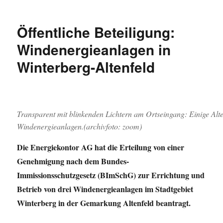
Verschoben:
Neuer
Erörterungstermin
Öffentliche Beteiligung:
für
Windenergieanlagen
Windenergieanlagen in
in
Winterberg-Altenfeld
Winterberg-
Altenfeld
am
24.
August
Transparent mit blinkenden Lichtern am Ortseingang: Einige Alt
2023
Windenergieanlagen.(archivfoto: zoom)
Die Energiekontor AG hat die Erteilung von einer
Genehmigung nach dem Bundes-
Immissionsschutzgesetz (BImSchG) zur Errichtung und
Betrieb von drei Windenergieanlagen im Stadtgebiet
Winterberg in der Gemarkung Altenfeld beantragt.