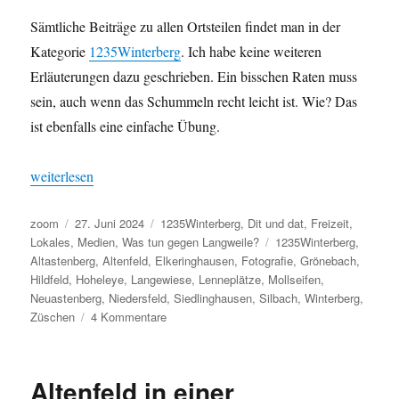
Sämtliche Beiträge zu allen Ortsteilen findet man in der
Kategorie
1235Winterberg
. Ich habe keine weiteren
Erläuterungen dazu geschrieben. Ein bisschen Raten muss
sein, auch wenn das Schummeln recht leicht ist. Wie? Das
ist ebenfalls eine einfache Übung.
„Die Winterberger Ortsteile im Winter – je 1 aus 12“
weiterlesen
Autor
Veröffentlicht
Kategorien
zoom
27. Juni 2024
1235Winterberg
,
Dit und dat
,
Freizeit
,
am
Schlagwörter
Lokales
,
Medien
,
Was tun gegen Langweile?
1235Winterberg
,
Altastenberg
,
Altenfeld
,
Elkeringhausen
,
Fotografie
,
Grönebach
,
Hildfeld
,
Hoheleye
,
Langewiese
,
Lenneplätze
,
Mollseifen
,
Neuastenberg
,
Niedersfeld
,
Siedlinghausen
,
Silbach
,
Winterberg
,
zu
Züschen
4 Kommentare
Die
Winterberger
Ortsteile
Altenfeld in einer
im