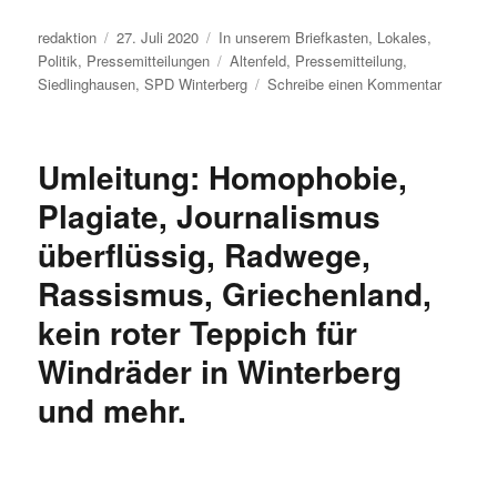
Autor
Veröffentlicht
Kategorien
redaktion
27. Juli 2020
In unserem Briefkasten
,
Lokales
,
am
Schlagwörter
Politik
,
Pressemitteilungen
Altenfeld
,
Pressemitteilung
,
zu
Siedlinghausen
,
SPD Winterberg
Schreibe einen Kommentar
Im
Briefkas
Ein
Umleitung: Homophobie,
engagier
Team
Plagiate, Journalismus
der
überflüssig, Radwege,
Winterbe
SPD
Rassismus, Griechenland,
für
Altenfel
kein roter Teppich für
und
Windräder in Winterberg
Siedling
und mehr.