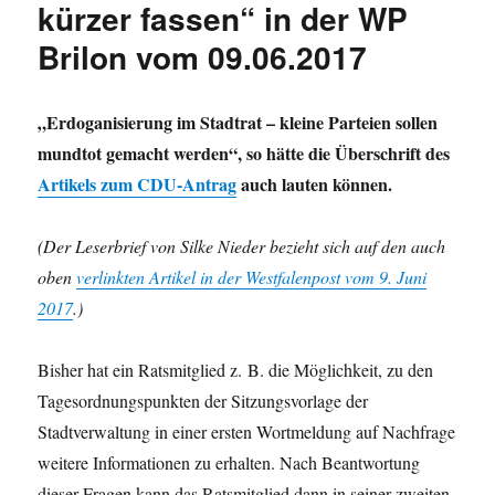
kürzer fassen“ in der WP
eines
Freundes
Brilon vom 09.06.2017
der
AfD-
Anfrage
„Erdoganisierung im Stadtrat – kleine Parteien sollen
zu
„Schwerbeh
mundtot gemacht werden“, so hätte die Überschrift des
in
Artikels zum CDU-Antrag
auch lauten können.
Deutschlan
(Der Leserbrief von Silke Nieder bezieht sich auf den auch
oben
verlinkten Artikel in der Westfalenpost vom 9. Juni
2017
.)
Bisher hat ein Ratsmitglied z. B. die Möglichkeit, zu den
Tagesordnungspunkten der Sitzungsvorlage der
Stadtverwaltung in einer ersten Wortmeldung auf Nachfrage
weitere Informationen zu erhalten. Nach Beantwortung
dieser Fragen kann das Ratsmitglied dann in seiner zweiten