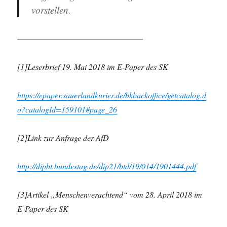
vorstellen.
———————————————–
[1]Leserbrief 19. Mai 2018 im E-Paper des SK
https://epaper.sauerlandkurier.de/bkbackoffice/getcatalog.d
o?catalogId=159101#page_26
[2]Link zur Anfrage der AfD
http://dipbt.bundestag.de/dip21/btd/19/014/1901444.pdf
[3]Artikel „Menschenverachtend“ vom 28. April 2018 im
E-Paper des SK