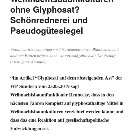
Hochsauerlandkreis
ohne Glyphosat?
„Mensch
Schönrednerei und
ärgere
Dich
Pseudogütesiegel
nicht“?
Ein
Leserbrief
von
Weihnachtsbaumplantagen mit Nordmanntannen, Blaufichten und
Joachim
anderen Exoten prägen nach wie vor maßgeblich die Landschaft.
Blei
(Archivfoto: Knoppik)
“Im Artikel “Glyphosat auf dem absteigenden Ast” der
WP Sundern vom 25.05.2019 sagt
Weihnachtsbaumfunktionär Hennecke, dass in den
nächsten Jahren komplett auf glyphosathaltige Mittel in
Weihnachtsbaumkulturen verzichtet werden könne und
dass das eine Reaktion auf gesellschaftspolitische
Entwicklungen sei.