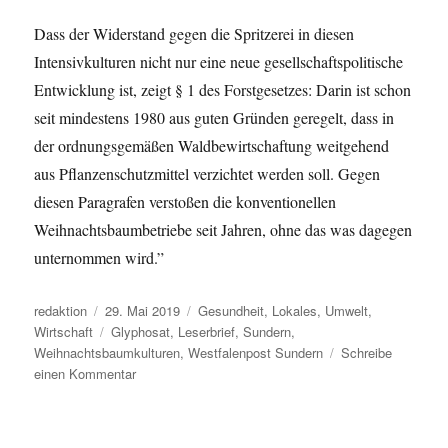
Dass der Widerstand gegen die Spritzerei in diesen
Intensivkulturen nicht nur eine neue gesellschaftspolitische
Entwicklung ist, zeigt § 1 des Forstgesetzes: Darin ist schon
seit mindestens 1980 aus guten Gründen geregelt, dass in
der ordnungsgemäßen Waldbewirtschaftung weitgehend
aus Pflanzenschutzmittel verzichtet werden soll. Gegen
diesen Paragrafen verstoßen die konventionellen
Weihnachtsbaumbetriebe seit Jahren, ohne das was dagegen
unternommen wird.”
Autor
Veröffentlicht
Kategorien
redaktion
29. Mai 2019
Gesundheit
,
Lokales
,
Umwelt
,
am
Schlagwörter
Wirtschaft
Glyphosat
,
Leserbrief
,
Sundern
,
Weihnachtsbaumkulturen
,
Westfalenpost Sundern
Schreibe
zu
einen Kommentar
Weihnachtsbaumkulturen
ohne
Glyphosat?