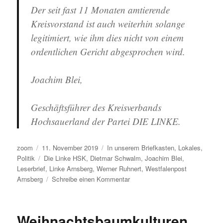
Der seit fast 11 Monaten amtierende
Kreisvorstand ist auch weiterhin solange
legitimiert, wie ihm dies nicht von einem
ordentlichen Gericht abgesprochen wird.
Joachim Blei,
Geschäftsführer des Kreisverbands
Hochsauerland der Partei DIE LINKE.
Autor
Veröffentlicht
Kategorien
zoom
11. November 2019
In unserem Briefkasten
,
Lokales
,
am
Schlagwörter
Politik
Die Linke HSK
,
Dietmar Schwalm
,
Joachim Blei
,
Leserbrief
,
Linke Arnsberg
,
Werner Ruhnert
,
Westfalenpost
zu
Arnsberg
Schreibe einen Kommentar
Spielt
die
Linke
Weihnachtsbaumkulturen
im