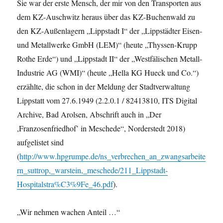
Sie war der erste Mensch, der mir von den Transporten aus
dem KZ-Auschwitz heraus über das KZ-Buchenwald zu
den KZ-Außenlagern „Lippstadt I“ der „Lippstädter Eisen-
und Metallwerke GmbH (LEM)“ (heute „Thyssen-Krupp
Rothe Erde“) und „Lippstadt II“ der „Westfälischen Metall-
Industrie AG (WMI)“ (heute „Hella KG Hueck und Co.“)
erzählte, die schon in der Meldung der Stadtverwaltung
Lippstatt vom 27.6.1949 (2.2.0.1 / 82413810, ITS Digital
Archive, Bad Arolsen, Abschrift auch in „Der
,Franzosenfriedhof’ in Meschede“, Norderstedt 2018)
aufgelistet sind
(
http://www.hpgrumpe.de/ns_verbrechen_an_zwangsarbeite
rn_suttrop,_warstein,_meschede/211_Lippstadt-
Hospitalstra%C3%9Fe_46.pdf
).
„Wir nehmen wachen Anteil …“