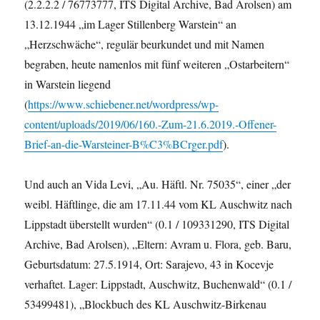
(2.2.2.2 / 76773777, ITS Digital Archive, Bad Arolsen) am
13.12.1944 „im Lager Stillenberg Warstein“ an
„Herzschwäche“, regulär beurkundet und mit Namen
begraben, heute namenlos mit fünf weiteren „Ostarbeitern“
in Warstein liegend
(
https://www.schiebener.net/wordpress/wp-
content/uploads/2019/06/160.-Zum-21.6.2019.-Offener-
Brief-an-die-Warsteiner-B%C3%BCrger.pdf
).
Und auch an Vida Levi, „Au. Häftl. Nr. 75035“, einer „der
weibl. Häftlinge, die am 17.11.44 vom KL Auschwitz nach
Lippstadt überstellt wurden“ (0.1 / 109331290, ITS Digital
Archive, Bad Arolsen), „Eltern: Avram u. Flora, geb. Baru,
Geburtsdatum: 27.5.1914, Ort: Sarajevo, 43 in Kocevje
verhaftet. Lager: Lippstadt, Auschwitz, Buchenwald“ (0.1 /
53499481), „Blockbuch des KL Auschwitz-Birkenau