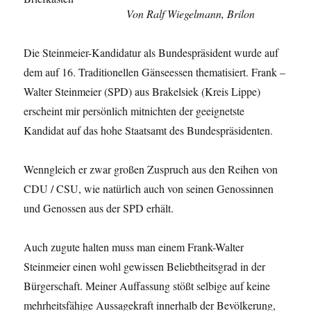
in
Von Ralf Wiegelmann, Brilon
der
WP
Die Steinmeier-Kandidatur als Bundespräsident wurde auf
Brilon
vom
dem auf 16. Traditionellen Gänseessen thematisiert. Frank –
09.06.2017
Walter Steinmeier (SPD) aus Brakelsiek (Kreis Lippe)
erscheint mir persönlich mitnichten der geeignetste
Kandidat auf das hohe Staatsamt des Bundespräsidenten.
Wenngleich er zwar großen Zuspruch aus den Reihen von
CDU / CSU, wie natürlich auch von seinen Genossinnen
und Genossen aus der SPD erhält.
Auch zugute halten muss man einem Frank-Walter
Steinmeier einen wohl gewissen Beliebtheitsgrad in der
Bürgerschaft. Meiner Auffassung stößt selbige auf keine
mehrheitsfähige Aussagekraft innerhalb der Bevölkerung,