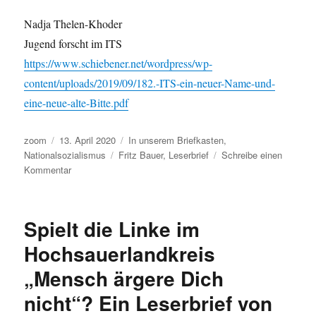
Nadja Thelen-Khoder
Jugend forscht im ITS
https://www.schiebener.net/wordpress/wp-
content/uploads/2019/09/182.-ITS-ein-neuer-Name-und-
eine-neue-alte-Bitte.pdf
Autor
Veröffentlicht
Kategorien
zoom
13. April 2020
In unserem Briefkasten
,
am
Schlagwörter
Nationalsozialismus
Fritz Bauer
,
Leserbrief
Schreibe einen
zu
Kommentar
Kommentar
zum
Artikel
Spielt die Linke im
„Heute
vor
Hochsauerlandkreis
75
„Mensch ärgere Dich
Jahren:
Befreiung
nicht“? Ein Leserbrief von
des