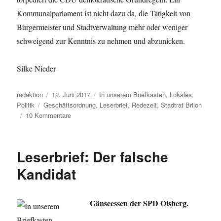
Kommunalparlament ist nicht dazu da, die Tätigkeit von
Bürgermeister und Stadtverwaltung mehr oder weniger
schweigend zur Kenntnis zu nehmen und abzunicken.
Silke Nieder
Autor
Veröffentlicht
Kategorien
redaktion
12. Juni 2017
In unserem Briefkasten
,
Lokales
,
Schlagwörter
am
Politik
Geschäftsordnung
,
Leserbrief
,
Redezeit
,
Stadtrat Brilon
zu
10 Kommentare
Leserbrief
zum
Artikel
Leserbrief: Der falsche
„CDU-
Antrag:
Kandidat
Reden
im
Rat
Gänseessen der SPD Olsberg.
kürzer
fassen“