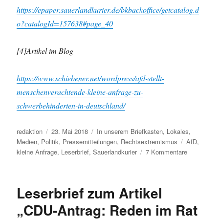
https://epaper.sauerlandkurier.de/bkbackoffice/getcatalog.d
o?catalogId=157638#page_40
[4]Artikel im Blog
https://www.schiebener.net/wordpress/afd-stellt-
menschenverachtende-kleine-anfrage-zu-
schwerbehinderten-in-deutschland/
Autor
Veröffentlicht
Kategorien
redaktion
23. Mai 2018
In unserem Briefkasten
,
Lokales
,
am
Schlagwört
Medien
,
Politik
,
Pressemitteilungen
,
Rechtsextremismus
AfD
,
zu
kleine Anfrage
,
Leserbrief
,
Sauerlandkurier
7 Kommentare
Sauerlandk
veröffentlic
am
Leserbrief zum Artikel
19.05.2018
dubiosen
„CDU-Antrag: Reden im Rat
Leserbrief