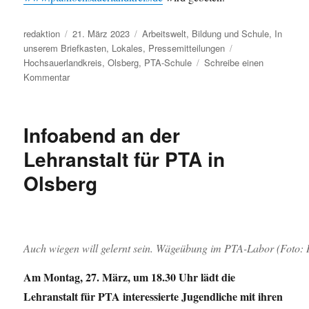
Autor
Veröffentlicht
Kategorien
redaktion
21. März 2023
Arbeitswelt
,
Bildung und Schule
,
In
am
Schlagwörter
unserem Briefkasten
,
Lokales
,
Pressemitteilungen
Hochsauerlandkreis
,
Olsberg
,
PTA-Schule
Schreibe einen
zu
Kommentar
PTA-
Lehrgang
erfolgreich
Infoabend an der
beendet
Lehranstalt für PTA in
Olsberg
Auch wiegen will gelernt sein. Wägeübung im PTA-Labor (Foto:
Am Montag, 27. März, um 18.30 Uhr lädt die
Lehranstalt für PTA interessierte Jugendliche mit ihren