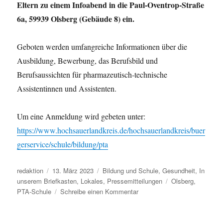
Eltern zu einem Infoabend in die Paul-Oventrop-Straße
6a, 59939 Olsberg (Gebäude 8) ein.
Geboten werden umfangreiche Informationen über die
Ausbildung, Bewerbung, das Berufsbild und
Berufsaussichten für pharmazeutisch-technische
Assistentinnen und Assistenten.
Um eine Anmeldung wird gebeten unter:
https://www.hochsauerlandkreis.de/hochsauerlandkreis/buer
gerservice/schule/bildung/pta
Autor
Veröffentlicht
Kategorien
redaktion
13. März 2023
Bildung und Schule
,
Gesundheit
,
In
am
Schlagwörter
unserem Briefkasten
,
Lokales
,
Pressemitteilungen
Olsberg
,
zu
PTA-Schule
Schreibe einen Kommentar
Infoabend
an
der