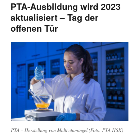
PTA-Ausbildung wird 2023
Lehranstalt
für
aktualisiert – Tag der
PTA
offenen Tür
in
Olsberg
PTA – Herstellung von Multivitamingel (Foto: PTA HSK)