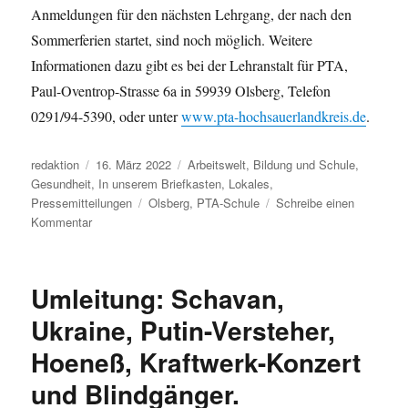
Anmeldungen für den nächsten Lehrgang, der nach den
Sommerferien startet, sind noch möglich. Weitere
Informationen dazu gibt es bei der Lehranstalt für PTA,
Paul-Oventrop-Strasse 6a in 59939 Olsberg, Telefon
0291/94-5390, oder unter
www.pta-hochsauerlandkreis.de
.
Autor
Veröffentlicht
Kategorien
redaktion
16. März 2022
Arbeitswelt
,
Bildung und Schule
,
am
Gesundheit
,
In unserem Briefkasten
,
Lokales
,
Schlagwörter
Pressemitteilungen
Olsberg
,
PTA-Schule
Schreibe einen
zu
Kommentar
Motiviert
ins
Berufsleben:
Umleitung: Schavan,
Erfolgreiche
Abschlussprüfung
Ukraine, Putin-Versteher,
an
Hoeneß, Kraftwerk-Konzert
der
Lehranstalt
und Blindgänger.
für