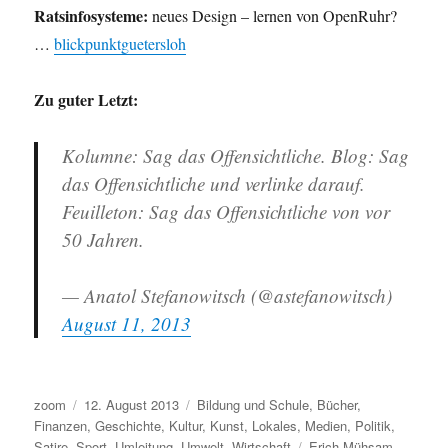
Ratsinfosysteme:
neues Design – lernen von OpenRuhr?
…
blickpunktguetersloh
Zu guter Letzt:
Kolumne: Sag das Offensichtliche. Blog: Sag
das Offensichtliche und verlinke darauf.
Feuilleton: Sag das Offensichtliche von vor
50 Jahren.
— Anatol Stefanowitsch (@astefanowitsch)
August 11, 2013
Autor
Veröffentlicht
Kategorien
zoom
12. August 2013
Bildung und Schule
,
Bücher
,
am
Finanzen
,
Geschichte
,
Kultur
,
Kunst
,
Lokales
,
Medien
,
Politik
,
Schlagwörter
Satire
,
Sport
,
Umleitung
,
Umwelt
,
Wirtschaft
Erich Mühsam
,