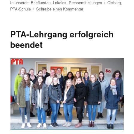
am
Schlagwörter
In unserem Briefkasten
,
Lokales
,
Pressemitteilungen
Olsberg
,
zu
PTA-Schule
Schreibe einen Kommentar
Berufserlebnistag
der
Lehranstalt
PTA-Lehrgang erfolgreich
für
PTA
beendet
in
Olsberg