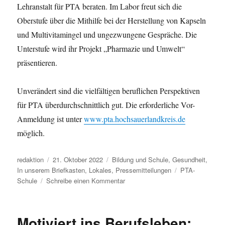
Lehranstalt für PTA beraten. Im Labor freut sich die
Oberstufe über die Mithilfe bei der Herstellung von Kapseln
und Multivitamingel und ungezwungene Gespräche. Die
Unterstufe wird ihr Projekt „Pharmazie und Umwelt“
präsentieren.
Unverändert sind die vielfältigen beruflichen Perspektiven
für PTA überdurchschnittlich gut. Die erforderliche Vor-
Anmeldung ist unter
www.pta.hochsauerlandkreis.de
möglich.
Autor
Veröffentlicht
Kategorien
redaktion
21. Oktober 2022
Bildung und Schule
,
Gesundheit
,
am
Schlagwörter
In unserem Briefkasten
,
Lokales
,
Pressemitteilungen
PTA-
zu
Schule
Schreibe einen Kommentar
PTA-
Ausbildung
wird
Motiviert ins Berufsleben:
2023