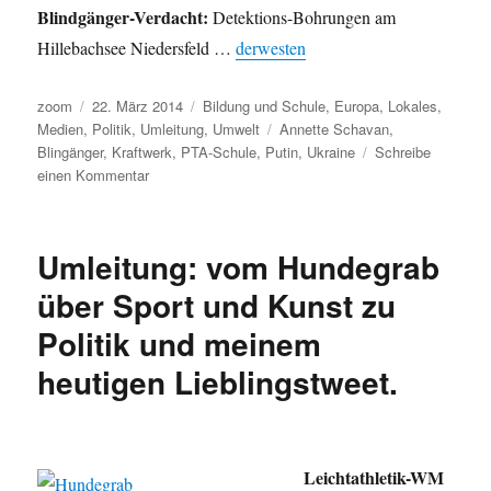
Blindgänger-Verdacht:
Detektions-Bohrungen am
Hillebachsee Niedersfeld …
derwesten
Autor
Veröffentlicht
Kategorien
zoom
22. März 2014
Bildung und Schule
,
Europa
,
Lokales
,
am
Schlagwörter
Medien
,
Politik
,
Umleitung
,
Umwelt
Annette Schavan
,
Blingänger
,
Kraftwerk
,
PTA-Schule
,
Putin
,
Ukraine
Schreibe
zu
einen Kommentar
Umleitung:
Schavan,
Ukraine,
Umleitung: vom Hundegrab
Putin-
Versteher,
über Sport und Kunst zu
Hoeneß,
Politik und meinem
Kraftwerk-
Konzert
heutigen Lieblingstweet.
und
Blindgänger.
Leichtathletik-WM