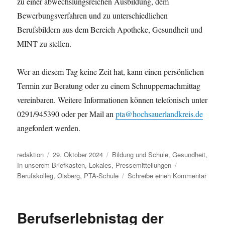
zu einer abwechslungsreichen Ausbildung, dem
Bewerbungsverfahren und zu unterschiedlichen
Berufsbildern aus dem Bereich Apotheke, Gesundheit und
MINT zu stellen.
Wer an diesem Tag keine Zeit hat, kann einen persönlichen
Termin zur Beratung oder zu einem Schnuppernachmittag
vereinbaren. Weitere Informationen können telefonisch unter
0291/945390 oder per Mail an
pta@hochsauerlandkreis.de
angefordert werden.
Autor
Veröffentlicht
Kategorien
redaktion
29. Oktober 2024
Bildung und Schule
,
Gesundheit
,
am
Schlagwörter
In unserem Briefkasten
,
Lokales
,
Pressemitteilungen
zu
Berufskolleg
,
Olsberg
,
PTA-Schule
Schreibe einen Kommentar
Hochsa
Die
Gesun
Berufserlebnistag der
für