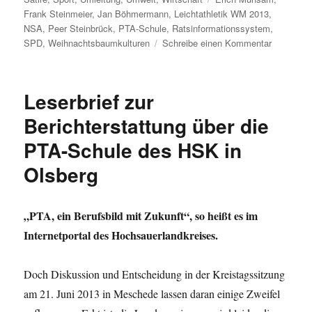
Frank Steinmeier
,
Jan Böhmermann
,
Leichtathletik WM 2013
,
NSA
,
Peer Steinbrück
,
PTA-Schule
,
Ratsinformationssystem
,
zu
SPD
,
Weihnachtsbaumkulturen
Schreibe einen Kommentar
Umleitung
vom
Hundegra
Leserbrief zur
über
Sport
Berichterstattung über die
und
PTA-Schule des HSK in
Kunst
zu
Olsberg
Politik
und
meinem
„PTA, ein Berufsbild mit Zukunft“, so heißt es im
heutigen
Lieblingst
Internetportal des Hochsauerlandkreises.
Doch Diskussion und Entscheidung in der Kreistagssitzung
am 21. Juni 2013 in Meschede lassen daran einige Zweifel