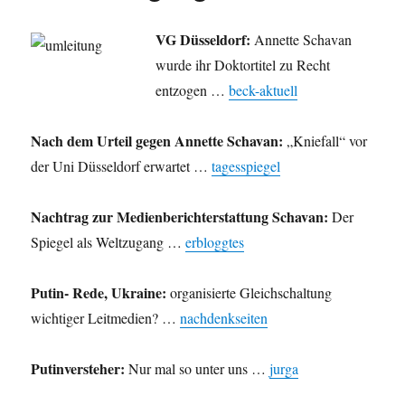
PTA
Olsberg.
VG Düsseldorf:
Annette Schavan
wurde ihr Doktortitel zu Recht
entzogen …
beck-aktuell
Nach dem Urteil gegen Annette Schavan:
„Kniefall“ vor
der Uni Düsseldorf erwartet …
tagesspiegel
Nachtrag zur Medienberichterstattung Schavan:
Der
Spiegel als Weltzugang …
erbloggtes
Putin- Rede, Ukraine:
organisierte Gleichschaltung
wichtiger Leitmedien? …
nachdenkseiten
Putinversteher:
Nur mal so unter uns …
jurga