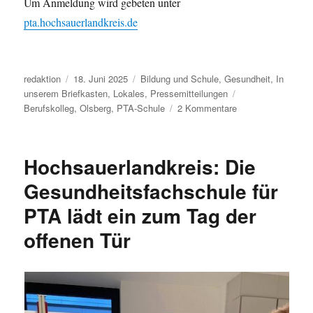
Um Anmeldung wird gebeten unter
pta.hochsauerlandkreis.de
Autor
Veröffentlicht
Kategorien
redaktion
18. Juni 2025
Bildung und Schule
,
Gesundheit
,
In
am
Schlagwörter
unserem Briefkasten
,
Lokales
,
Pressemitteilungen
zu
Berufskolleg
,
Olsberg
,
PTA-Schule
2 Kommentare
Ab
in
die
Hochsauerlandkreis: Die
Apotheke?
Infoabend
Gesundheitsfachschule für
an
PTA lädt ein zum Tag der
der
Gesundheitsfachs
offenen Tür
für
PTA
in
Olsberg