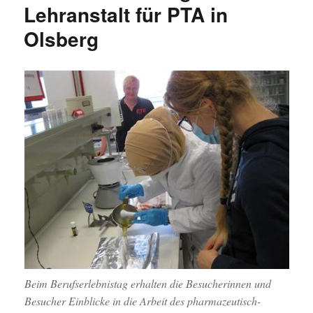
PTA
Lehranstalt für PTA in
lädt
Olsberg
ein
zum
Tag
der
offene
Tür
Beim Berufserlebnistag erhalten die Besucherinnen und
Besucher Einblicke in die Arbeit des pharmazeutisch-