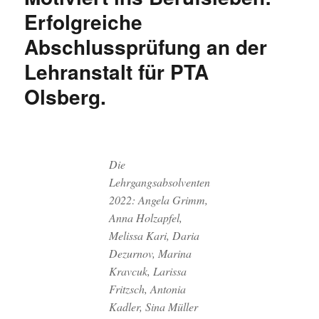
aktualisiert
Erfolgreiche
–
Abschlussprüfung an der
Tag
der
Lehranstalt für PTA
offenen
Tür
Olsberg.
Die
Lehrgangsabsolventen
2022: Angela Grimm,
Anna Holzapfel,
Melissa Kari, Daria
Dezurnov, Marina
Kravcuk, Larissa
Fritzsch, Antonia
Kadler, Sina Müller