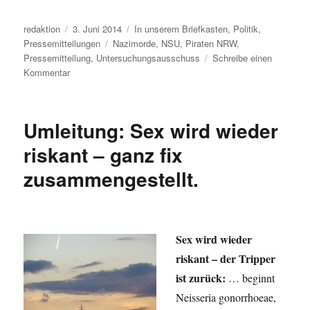
Autor
Veröffentlicht
Kategorien
redaktion
3. Juni 2014
In unserem Briefkasten
,
Politik
,
am
Schlagwörter
Pressemitteilungen
Nazimorde
,
NSU
,
Piraten NRW
,
Pressemitteilung
,
Untersuchungsausschuss
Schreibe einen
zu
Kommentar
Piraten
beantragen
NSU-
Umleitung: Sex wird wieder
Untersuchungsausschuss
in
riskant – ganz fix
NRW
zusammengestellt.
Sex wird wieder
riskant – der Tripper
ist zurück:
… beginnt
Neisseria gonorrhoeae,