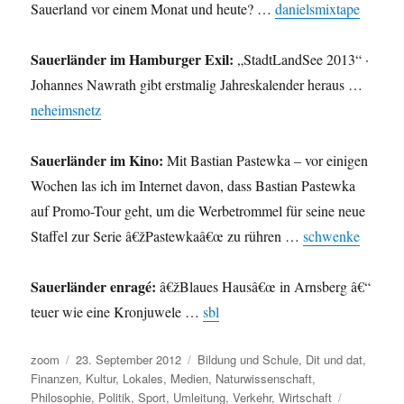
Sauerland vor einem Monat und heute? …
danielsmixtape
Sauerländer im Hamburger Exil:
„StadtLandSee 2013“ ·
Johannes Nawrath gibt erstmalig Jahreskalender heraus …
neheimsnetz
Sauerländer im Kino:
Mit Bastian Pastewka – vor einigen
Wochen las ich im Internet davon, dass Bastian Pastewka
auf Promo-Tour geht, um die Werbetrommel für seine neue
Staffel zur Serie â€žPastewkaâ€œ zu rühren …
schwenke
Sauerländer enragé:
â€žBlaues Hausâ€œ in Arnsberg â€“
teuer wie eine Kronjuwele …
sbl
Autor
Veröffentlicht
Kategorien
zoom
23. September 2012
Bildung und Schule
,
Dit und dat
,
am
Finanzen
,
Kultur
,
Lokales
,
Medien
,
Naturwissenschaft
,
Schlagwört
Philosophie
,
Politik
,
Sport
,
Umleitung
,
Verkehr
,
Wirtschaft