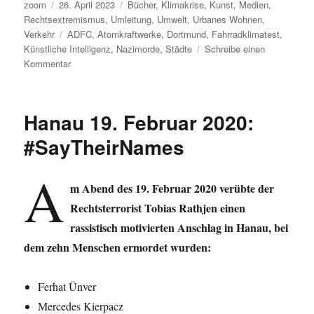
Autor
Veröffentlicht
Kategorien
zoom
26. April 2023
Bücher
,
Klimakrise
,
Kunst
,
Medien
,
am
Rechtsextremismus
,
Umleitung
,
Umwelt
,
Urbanes Wohnen
,
Schlagwörter
Verkehr
ADFC
,
Atomkraftwerke
,
Dortmund
,
Fahrradklimatest
,
Künstliche Intelligenz
,
Nazimorde
,
Städte
Schreibe einen
zu
Kommentar
Umleitung:
Beavis,
Künstliche
Hanau 19. Februar 2020:
Intelligenz,
Unbewohnbarkeit
#SayTheirNames
der
Städte,
A
Morddrohungen
m Abend des 19. Februar 2020 verübte der
gegen
Rechtsterrorist Tobias Rathjen einen
Habeck,
Zukunft
rassistisch motivierten Anschlag in Hanau, bei
der
dem zehn Menschen ermordet wurden:
Gasnetze,
Wärmepumpen-
Umstieg,
Ferhat Ünver
belgische
Mercedes Kierpacz
Schrottreaktoren