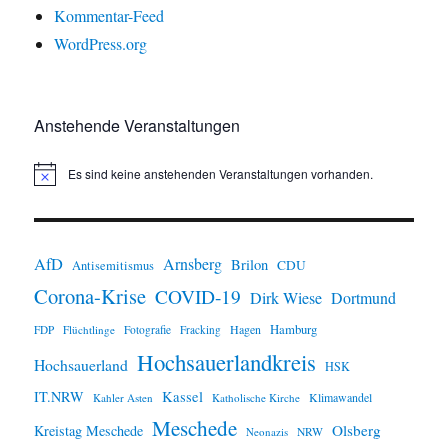
Kommentar-Feed
WordPress.org
Anstehende Veranstaltungen
Es sind keine anstehenden Veranstaltungen vorhanden.
H
i
n
w
e
i
AfD
Arnsberg
Brilon
CDU
Antisemitismus
s
Corona-Krise
COVID-19
Dirk Wiese
Dortmund
Hamburg
Hagen
FDP
Flüchtlinge
Fotografie
Fracking
Hochsauerlandkreis
Hochsauerland
HSK
IT.NRW
Kassel
Klimawandel
Kahler Asten
Katholische Kirche
Meschede
Olsberg
Kreistag Meschede
Neonazis
NRW