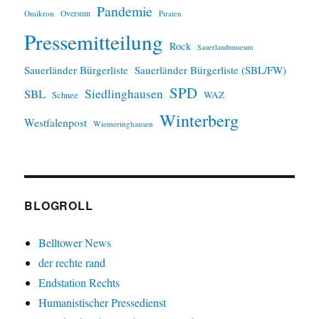
Pandemie
Omikron
Oversum
Piraten
Pressemitteilung
Rock
Sauerlandmuseum
Sauerländer Bürgerliste
Sauerländer Bürgerliste (SBL/FW)
SPD
SBL
Siedlinghausen
WAZ
Schnee
Winterberg
Westfalenpost
Wiemeringhausen
BLOGROLL
Belltower News
der rechte rand
Endstation Rechts
Humanistischer Pressedienst