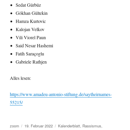
Sedat Gürbüz
und
Radfahren
Gökhan Gültekin
in
Hamza Kurtovic
Dortmund
Kalojan Velkov
Vili Viorel Paun
Said Nesar Hashemi
Fatih Saraçoglu
Gabriele Rathjen
Alles lesen:
https://www.amadeu-antonio-stiftung.de/saytheirnames-
55215/
Autor
Veröffentlicht
Kategorien
zoom
19. Februar 2022
Kalenderblatt
,
Rassismus
,