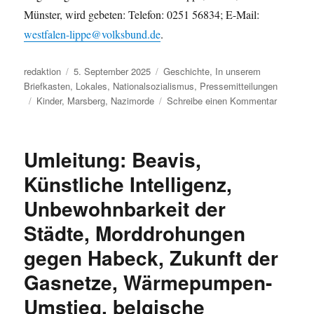
Münster, wird gebeten: Telefon: 0251 56834; E-Mail:
westfalen-lippe@volksbund.de
.
Autor
Veröffentlicht
Kategorien
redaktion
5. September 2025
Geschichte
,
In unserem
am
Briefkasten
,
Lokales
,
Nationalsozialismus
,
Pressemitteilungen
Schlagwörter
zu
Kinder
,
Marsberg
,
Nazimorde
Schreibe einen Kommentar
Marsberg
Volksbun
erinnert
Umleitung: Beavis,
an
Opfer
Künstliche Intelligenz,
der
Unbewohnbarkeit der
„Kindere
Städte, Morddrohungen
gegen Habeck, Zukunft der
Gasnetze, Wärmepumpen-
Umstieg, belgische