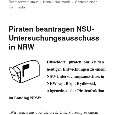
am
Schlagwörter
Rechtsextremismus
Hanau
,
Nazimorde
Schreibe einen
zu
Kommentar
Hanau
19.
Februar
Piraten beantragen NSU-
2020:
#SayTheirNames
Untersuchungsausschuss
in NRW
Düsseldorf. (piraten_pm) Zu den
heutigen Entwicklungen zu einem
NSU-Untersuchungsausschuss in
NRW sagt Birgit Rydlewski,
Abgeordnete der Piratenfraktion
im Landtag NRW:
„Wir freuen uns über die breite Unterstützung zu einem