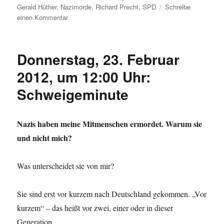
Gerald Hüther
,
Nazimorde
,
Richard Precht
,
SPD
Schreibe
zu
einen Kommentar
Umleitung:
Sex
wird
Donnerstag, 23. Februar
wieder
riskant
2012, um 12:00 Uhr:
–
Schweigeminute
ganz
fix
zusammengestellt.
Nazis haben meine Mitmenschen ermordet. Warum sie
und nicht mich?
Was unterscheidet sie von mir?
Sie sind erst vor kurzem nach Deutschland gekommen. „Vor
kurzem“ – das heißt vor zwei, einer oder in dieser
Generation.