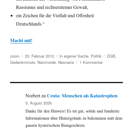
Rassismus und rechtsextremer Gewalt,
ein Zeichen für die Vielfalt und Offenheit
Deutschlands.“
Macht mit!
Autor
Veröffentlicht
Kategorien
Schlagwörter
zoom
22. Februar 2012
In eigener Sache
,
Politik
DGB
,
am
zu
Gedenkminute
,
Nazimorde
,
Neonazis
1 Kommentar
Donnerstag,
23.
Februar
2012,
um
Ceuta: Menschen als Katastrophen
Norbert
zu
12:00
5. August 2026
Uhr:
Danke für den Hinweis! Es tut gut, solide und fundierte
Schweigeminute
Informationen über Hintergründe zu bekommen statt dem
ganzen hysterischem Rumgeschreie.