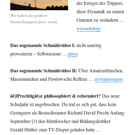
der Erreger des Trippers,
diese Dynamik zu seinen
Wir haben die größten
Gunsten zu verändern …
Sternschnuppen (foto: zoom)
wisssenslogs
Das sogenannte Schmähvideo I:
nicht unnötig
provozieren – Selbstzensur …
jurga
Das sogenannte Schmähvideo II:
Über Amateurfilmchen,
Massenmedien und Pawlowsche Reflexe …
revierpassagen
â€žPrechtigâ€œ philosophiert & reformiert?
Das neue
Schuljahr ist angebrochen. Da traf es sich gut, dass kein
Geringerer als Bestsellerautor Richard David Precht Anfang
September [1] den Hirnforscher und Bildungskritiker
Gerald Hüther zum TV-Disput geladen hatte …