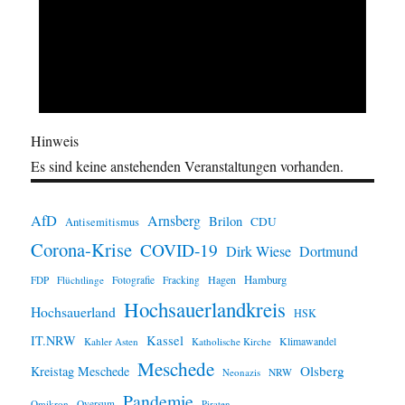
Hinweis
Es sind keine anstehenden Veranstaltungen vorhanden.
AfD
Arnsberg
Brilon
CDU
Antisemitismus
Corona-Krise
COVID-19
Dirk Wiese
Dortmund
Hamburg
Hagen
FDP
Flüchtlinge
Fotografie
Fracking
Hochsauerlandkreis
Hochsauerland
HSK
IT.NRW
Kassel
Klimawandel
Kahler Asten
Katholische Kirche
Meschede
Olsberg
Kreistag Meschede
Neonazis
NRW
Pandemie
Omikron
Oversum
Piraten