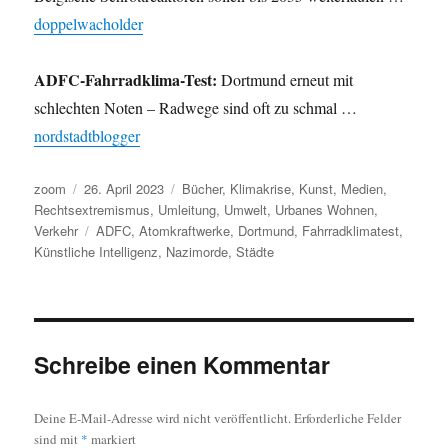
doppelwacholder
ADFC-Fahrradklima-Test:
Dortmund erneut mit
schlechten Noten – Radwege sind oft zu schmal …
nordstadtblogger
Autor
Veröffentlicht
Kategorien
zoom
26. April 2023
Bücher
,
Klimakrise
,
Kunst
,
Medien
,
am
Rechtsextremismus
,
Umleitung
,
Umwelt
,
Urbanes Wohnen
,
Schlagwörter
Verkehr
ADFC
,
Atomkraftwerke
,
Dortmund
,
Fahrradklimatest
,
Künstliche Intelligenz
,
Nazimorde
,
Städte
Schreibe einen Kommentar
Deine E-Mail-Adresse wird nicht veröffentlicht.
Erforderliche Felder
sind mit
*
markiert