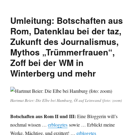
Pressemitteilungen
der
Partei
Umleitung: Botschaften aus
DIE
LINKE
Rom, Datenklau bei der taz,
im
Zukunft des Journalismus,
HSK:
Neuwahlen
Mythos „Trümmerfrauen“,
in
Marsberg.
Zoff bei der WM in
Unterstützung
Winterberg und mehr
der
Bürgerinitiative
für
G9.
Hartmut Beier: Die Elbe bei Hamburg, Öl auf Leinwand (foto: zoom)
Botschaften aus Rom II und III:
Eine Bloggerin will’s
nochmal wissen …
erbloggtes
sowie … Erblickt meine
Werke, Mächtige, und erzittert! …
erbloggtes