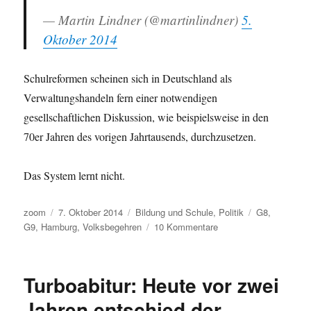
— Martin Lindner (@martinlindner)
5.
Oktober 2014
Schulreformen scheinen sich in Deutschland als
Verwaltungshandeln fern einer notwendigen
gesellschaftlichen Diskussion, wie beispielsweise in den
70er Jahren des vorigen Jahrtausends, durchzusetzen.
Das System lernt nicht.
Autor
Veröffentlicht
Kategorien
Schlagwörter
zoom
7. Oktober 2014
Bildung und Schule
,
Politik
G8
,
am
zu
G9
,
Hamburg
,
Volksbegehren
10 Kommentare
Hamburg
stimmt
noch
Turboabitur: Heute vor zwei
bis
morgen
Jahren entschied der