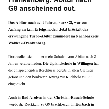
entschied
G8 anscheinend out.
der
Winterberger
Rat
gegen
Das Abitur nach acht Jahren, kurz G8, war von
G9
Anfang an kein Erfolgsmodell. Jetzt bröckelt das
erzwungene Turbo-Abitur zumindest im Nachbarkreis
Waldeck-Frankenberg.
Dort wollen sich immer mehr Schulen vom Abitur nach 8
Die Uplandschule in Willingen
Jahren verabschieden.
hat
die entsprechenden Beschlüsse bereits in allen Gremien
gefaßt und den konkreten Antrag zur Rückkehr zu G9
eingereicht.
Bad Arolsen in der Christian-Rauch-Schule
Auch in
Korbach in
wurde die Rückkehr zu G9 beschlossen. In