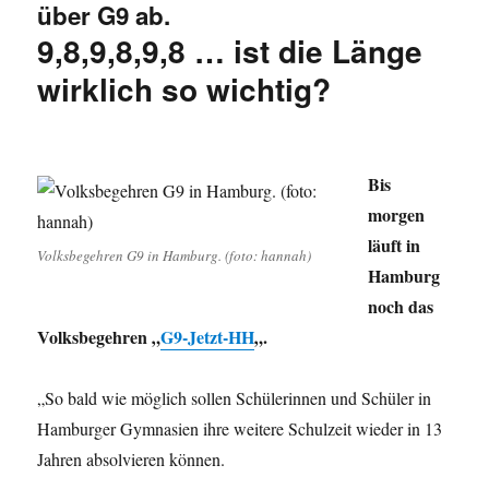
über G9 ab.
bei
9,8,9,8,9,8 … ist die Länge
der
taz,
wirklich so wichtig?
Zukunft
des
Journalismus,
Mythos
„Trümmerfrauen“,
Bis
Zoff
morgen
bei
läuft in
der
Volksbegehren G9 in Hamburg. (foto: hannah)
WM
Hamburg
in
noch das
Winterberg
Volksbegehren „
G9-Jetzt-HH
„.
und
mehr
„So bald wie möglich sollen Schülerinnen und Schüler in
Hamburger Gymnasien ihre weitere Schulzeit wieder in 13
Jahren absolvieren können.