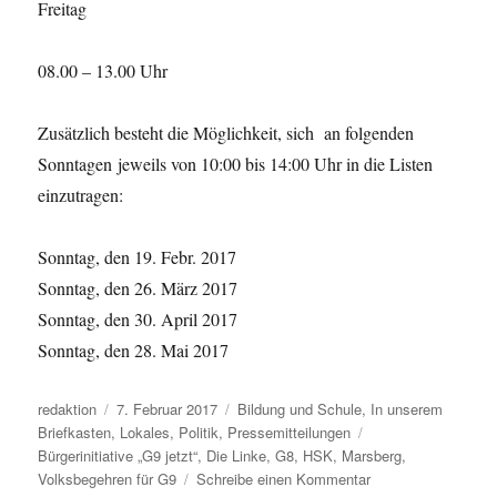
Freitag
08.00 – 13.00 Uhr
Zusätzlich besteht die Möglichkeit, sich an folgenden
Sonntagen jeweils von 10:00 bis 14:00 Uhr in die Listen
einzutragen:
Sonntag, den 19. Febr. 2017
Sonntag, den 26. März 2017
Sonntag, den 30. April 2017
Sonntag, den 28. Mai 2017
Autor
Veröffentlicht
Kategorien
redaktion
7. Februar 2017
Bildung und Schule
,
In unserem
am
Schlagwörter
Briefkasten
,
Lokales
,
Politik
,
Pressemitteilungen
Bürgerinitiative „G9 jetzt“
,
Die Linke
,
G8
,
HSK
,
Marsberg
,
zu
Volksbegehren für G9
Schreibe einen Kommentar