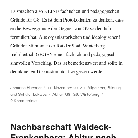
Es sprachen also KEINE fachlichen und pädagogischen
Gründe für G8. Es ist dem Protokollanten zu danken, dass
er die Beweggründe der Gegner von G9 so deutlich
formuliert hat. Aus organisatorischen und ideologischen!
Gründen stimmmte der Rat der Stadt Winterberg
mehrheitlich GEGEN einen fachlich und pädagogisch
sinnvollen Vorschlag. Das ist bemerkenswert und sollte in
der aktuellen Diskussion nicht vergessen werden.
Autor
Veröffentlicht
Kategorien
Johanna Huebner
11. November 2012
Allgemein
,
Bildung
am
Schlagwörter
und Schule
,
Lokales
Abitur
,
G8
,
G9
,
Winterberg
zu
2 Kommentare
Turboabitur:
Heute
vor
Nachbarschaft Waldeck-
zwei
Jahren
Frankenberg: Abitur nach