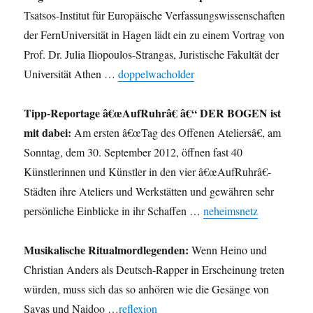
Tsatsos-Institut für Europäische Verfassungswissenschaften
der FernUniversität in Hagen lädt ein zu einem Vortrag von
Prof. Dr. Julia Iliopoulos-Strangas, Juristische Fakultät der
Universität Athen …
doppelwacholder
Tipp-Reportage â€œAufRuhrâ€ â€“ DER BOGEN ist
mit dabei:
Am ersten â€œTag des Offenen Ateliersâ€, am
Sonntag, dem 30. September 2012, öffnen fast 40
Künstlerinnen und Künstler in den vier â€œAufRuhrâ€-
Städten ihre Ateliers und Werkstätten und gewähren sehr
persönliche Einblicke in ihr Schaffen …
neheimsnetz
Musikalische Ritualmordlegenden:
Wenn Heino und
Chris­tian Anders als Deutsch-Rapper in Erschei­nung tre­ten
wür­den, muss sich das so anhö­ren wie die Gesänge von
Savas und Naidoo …
reflexion