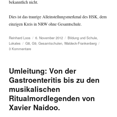
bekanntlich nicht.
Dies ist das traurige Alleinstellungsmerkmal des HSK, dem
einzigen Kreis in NRW ohne Gesamtschule.
Autor
Veröffentlicht
Kategorien
Reinhard Loos
6. November 2012
Bildung und Schule
,
Schlagwörter
am
Lokales
G8
,
G9
,
Gesamtschulen
,
Waldeck-Frankenberg
zu
3 Kommentare
Nachbarschaft
Waldeck-
Frankenberg:
Umleitung: Von der
Abitur
nach
Gastroenteritis bis zu den
G8
musikalischen
anscheinend
out.
Ritualmordlegenden von
Xavier Naidoo.