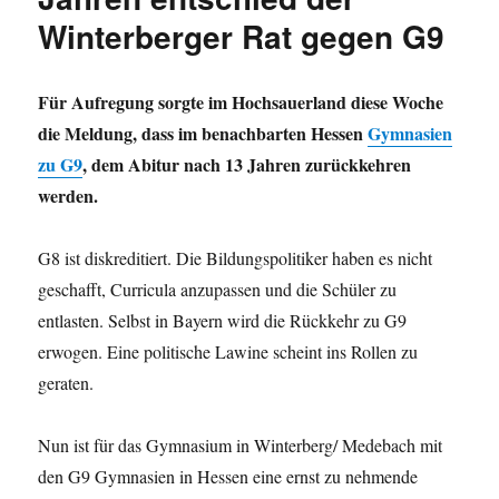
über
Winterberger Rat gegen G9
G9
ab.
9,8,9,8,9,8
…
Für Aufregung sorgte im Hochsauerland diese Woche
ist
die Meldung, dass im benachbarten Hessen
Gymnasien
die
zu G9
, dem Abitur nach 13 Jahren zurückkehren
Länge
wirklich
werden.
so
wichtig?
G8 ist diskreditiert. Die Bildungspolitiker haben es nicht
geschafft, Curricula anzupassen und die Schüler zu
entlasten. Selbst in Bayern wird die Rückkehr zu G9
erwogen. Eine politische Lawine scheint ins Rollen zu
geraten.
Nun ist für das Gymnasium in Winterberg/ Medebach mit
den G9 Gymnasien in Hessen eine ernst zu nehmende