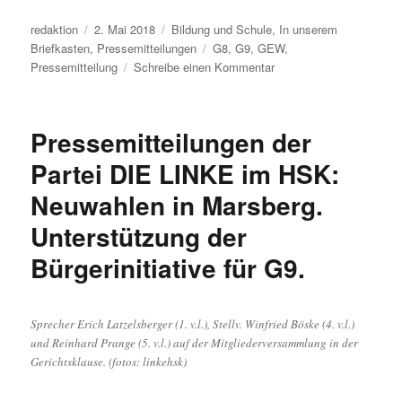
Autor
Veröffentlicht
Kategorien
redaktion
2. Mai 2018
Bildung und Schule
,
In unserem
am
Schlagwörter
Briefkasten
,
Pressemitteilungen
G8
,
G9
,
GEW
,
zu
Pressemitteilung
Schreibe einen Kommentar
GEW
NRW:
Korrektur
Pressemitteilungen der
von
G8
Partei DIE LINKE im HSK:
notwendig
Neuwahlen in Marsberg.
–
Modell
Unterstützung der
zweifelhaft
G9
Bürgerinitiative für G9.
gut
finanzieren
–
Sprecher Erich Latzelsberger (1. v.l.), Stellv. Winfried Böske (4. v.l.)
G8
und Reinhard Prange (5. v.l.) auf der Mitgliederversammlung in der
überflüssig
Gerichtsklause. (fotos: linkehsk)
machen
–