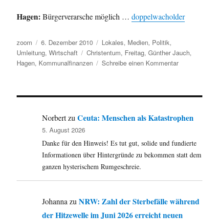
Hagen:
Bürgerverarsche möglich …
doppelwacholder
Autor
Veröffentlicht
Kategorien
zoom
6. Dezember 2010
Lokales
,
Medien
,
Politik
,
am
Schlagwörter
Umleitung
,
Wirtschaft
Christentum
,
Freitag
,
Günther Jauch
,
zu
Hagen
,
Kommunalfinanzen
Schreibe einen Kommentar
Umleitung:
Christliches
Kulturloch,
Kritik
am
Ceuta: Menschen als Katastrophen
Norbert
zu
Freitag
5. August 2026
und
Danke für den Hinweis! Es tut gut, solide und fundierte
an
Günther
Informationen über Hintergründe zu bekommen statt dem
Jauch,
ganzen hysterischem Rumgeschreie.
Hämorrhoiden
an
die
NRW: Zahl der Sterbefälle während
Johanna
zu
Macht
der Hitzewelle im Juni 2026 erreicht neuen
und