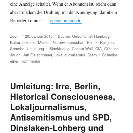
eine Anzeige schaltet. Wenn er Abonnent ist, reicht dann
aber trotzdem die Drohung mit der Kündigung, damit ein
Reporter kommt“ …
operationharakiri
Autor
Veröffentlicht
Kategorien
zoom
20. Januar 2015
Bücher
,
Geschichte
,
Hamburg
,
am
Kultur
,
Lokales
,
Medien
,
Naturwissenschaft
,
Politik
,
Religion
,
Schlagwörter
Sprache
,
Umleitung
Blackfacing
,
Christa Wolf
,
CIA
,
Günther
Jauch
,
Jan Fleischhauer
,
Lokaljournalismus
,
Stern
Schreibe
zu
einen Kommentar
Umleitung:
Von
Digital
Umleitung: Irre, Berlin,
bis
Harakri
Historical Consciousness,
–
Lokaljournalismus,
CIA,
Stern,
Antisemitismus und SPD,
Jauch,
Elbphilharmonie,
Dinslaken-Lohberg und
der