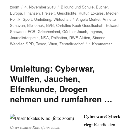
Autor
Veröffentlicht
Kategorien
zoom
4. November 2013
Bildung und Schule
,
Bücher
,
am
Europa
,
Finanzen
,
Freizeit
,
Geschichte
,
Kultur
,
Lokales
,
Medien
,
Schlagwörter
Politik
,
Sport
,
Umleitung
,
Wirtschaft
Angela Merkel
,
Annette
Schavan
,
Bibliothek
,
BVB
,
Christine-Koch-Gesellschaft
,
Edward
Snowden
,
FCB
,
Griechenland
,
Günther Jauch
,
Ingress
,
Journalistenpreis
,
NSA
,
Palästina
,
RWE-Aktien
,
Simone
zu
Wendler
,
SPD
,
Tesco
,
Wien
,
Zentralfriedhof
1 Kommentar
Umleitung:
Die
Zukunft
Umleitung: Cyberwar,
der
Bibliotheke
Wulffen, Jauchen,
von
Elfenkunde, Drogen
Frau
Schavan,
nehmen und rumfahren …
des
Journalism
des
Cyberwar/Cyberk
Datenschu
und
rieg:
Kandidaten
Unser lokales Kino (foto: zoom)
noch