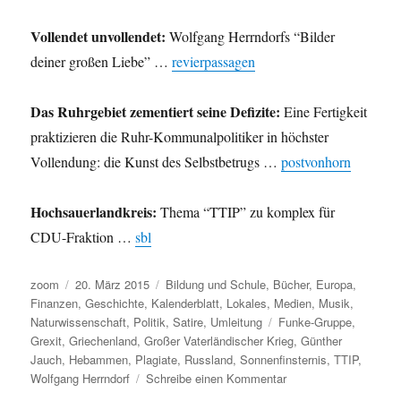
Vollendet unvollendet:
Wolfgang Herrndorfs “Bilder
deiner großen Liebe” …
revierpassagen
Das Ruhrgebiet zementiert seine Defizite:
Eine Fertigkeit
praktizieren die Ruhr-Kommunalpolitiker in höchster
Vollendung: die Kunst des Selbstbetrugs …
postvonhorn
Hochsauerlandkreis:
Thema “TTIP” zu komplex für
CDU-Fraktion …
sbl
Autor
Veröffentlicht
Kategorien
zoom
20. März 2015
Bildung und Schule
,
Bücher
,
Europa
,
am
Finanzen
,
Geschichte
,
Kalenderblatt
,
Lokales
,
Medien
,
Musik
,
Schlagwörter
Naturwissenschaft
,
Politik
,
Satire
,
Umleitung
Funke-Gruppe
,
Grexit
,
Griechenland
,
Großer Vaterländischer Krieg
,
Günther
Jauch
,
Hebammen
,
Plagiate
,
Russland
,
Sonnenfinsternis
,
TTIP
,
zu
Wolfgang Herrndorf
Schreibe einen Kommentar
Umleitung: