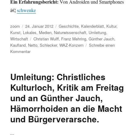
Ein Erfahrungsbericht:
Von Androiden und Smartphones
â€¦
schwenke
Autor
Veröffentlicht
Kategorien
zoom
24. Januar 2012
Geschichte
,
Kalenderblatt
,
Kultur
,
am
Kunst
,
Lokales
,
Medien
,
Naturwissenschaft
,
Umleitung
,
Schlagwörter
Wirtschaft
Christian Wulff
,
Franz Mehring
,
Günther Jauch
,
Kaufland
,
Netto
,
Schlecker
,
WAZ-Konzern
Schreibe einen
zu
Kommentar
Umleitung:
Cyberwar,
Wulffen,
Umleitung: Christliches
Jauchen,
Elfenkunde,
Kulturloch, Kritik am Freitag
Drogen
und an Günther Jauch,
nehmen
und
Hämorrhoiden an die Macht
rumfahren
…
und Bürgerverarsche.