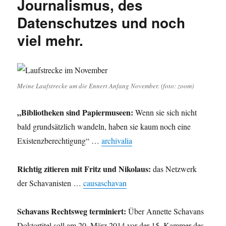
Journalismus, des
SPD,
Dinslak
Datenschutzes und noch
Lohber
viel mehr.
und
Juicy
Lucy
Meine Laufstrecke um die Ennert Anfang November. (foto: zoom)
„Bibliotheken sind Papiermuseen:
Wenn sie sich nicht
bald grundsätzlich wandeln, haben sie kaum noch eine
Existenzberechtigung“ …
archivalia
Richtig zitieren mit Fritz und Nikolaus:
das Netzwerk
der Schavanisten …
causaschavan
Schavans Rechtsweg terminiert:
Über Annette Schavans
Doktortitel soll am 20. März 2014 vor der 15. Kammer des