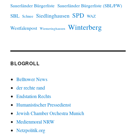
Sauerländer Bürgerliste
Sauerländer Bürgerliste (SBL/FW)
SPD
SBL
Siedlinghausen
WAZ
Schnee
Winterberg
Westfalenpost
Wiemeringhausen
BLOGROLL
Belltower News
der rechte rand
Endstation Rechts
Humanistischer Pressedienst
Jewish Chamber Orchestra Munich
Medienmoral NRW
Netzpolitik.org