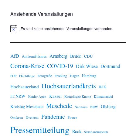
Anstehende Veranstaltungen
Es sind keine anstehenden Veranstaltungen vorhanden.
H
i
n
w
e
i
AfD
Arnsberg
Brilon
CDU
Antisemitismus
s
Corona-Krise
COVID-19
Dirk Wiese
Dortmund
Hamburg
Hagen
FDP
Flüchtlinge
Fotografie
Fracking
Hochsauerlandkreis
Hochsauerland
HSK
IT.NRW
Kassel
Klimawandel
Kahler Asten
Katholische Kirche
Meschede
Olsberg
Kreistag Meschede
Neonazis
NRW
Pandemie
Omikron
Oversum
Piraten
Pressemitteilung
Rock
Sauerlandmuseum