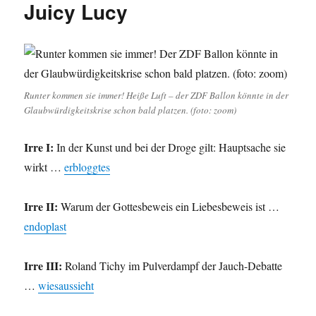
Juicy Lucy
geteilte
Himmel
und
Lokaljournalismus
kritisch
betrachtet.
Runter kommen sie immer! Heiße Luft – der ZDF Ballon könnte in der
Glaubwürdigkeitskrise schon bald platzen. (foto: zoom)
Irre I:
In der Kunst und bei der Droge gilt: Hauptsache sie
wirkt …
erbloggtes
Irre II:
Warum der Gottesbeweis ein Liebesbeweis ist …
endoplast
Irre III:
Roland Tichy im Pulverdampf der Jauch-Debatte
…
wiesaussieht