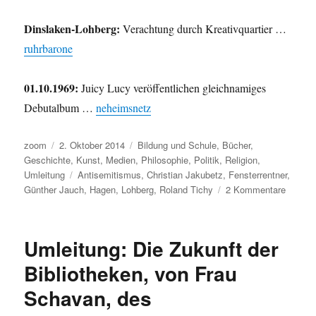
Dinslaken-Lohberg:
Verachtung durch Kreativquartier …
ruhrbarone
01.10.1969:
Juicy Lucy veröffentlichen gleichnamiges
Debutalbum …
neheimsnetz
Autor
Veröffentlicht
Kategorien
zoom
2. Oktober 2014
Bildung und Schule
,
Bücher
,
am
Geschichte
,
Kunst
,
Medien
,
Philosophie
,
Politik
,
Religion
,
Schlagwörter
Umleitung
Antisemitismus
,
Christian Jakubetz
,
Fensterrentner
,
zu
Günther Jauch
,
Hagen
,
Lohberg
,
Roland Tichy
2 Kommentare
Umleitu
Irre,
Berlin,
Umleitung: Die Zukunft der
Historic
Consci
Bibliotheken, von Frau
Lokaljo
Schavan, des
Antise
und