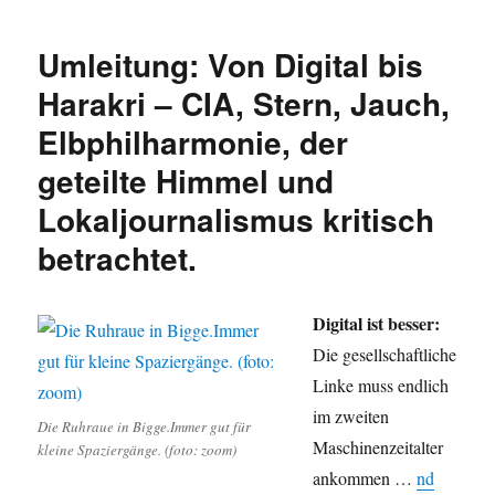
Krieg
&
Umleitung: Von Digital bis
Russen,
Hebammen
Harakri – CIA, Stern, Jauch,
&
Elbphilharmonie, der
Esoterik,
Gläubiger
geteilte Himmel und
&
Schuldner,
Lokaljournalismus kritisch
Plagiate,
betrachtet.
Griechenland,
Journalismus,
#VarouFAKE,
Sonnenfinsternis
Digital ist besser:
und
Die gesellschaftliche
mehr.
Linke muss endlich
im zweiten
Die Ruhraue in Bigge.Immer gut für
Maschinenzeitalter
kleine Spaziergänge. (foto: zoom)
ankommen …
nd