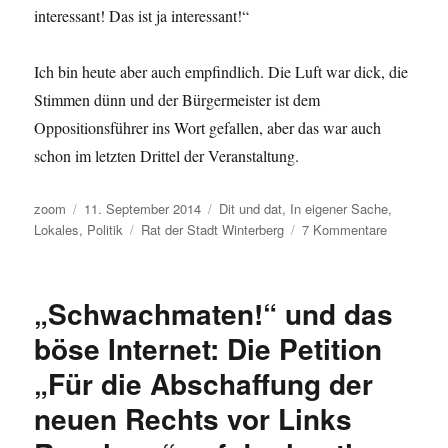
interessant! Das ist ja interessant!“
Ich bin heute aber auch empfindlich. Die Luft war dick, die
Stimmen dünn und der Bürgermeister ist dem
Oppositionsführer ins Wort gefallen, aber das war auch
schon im letzten Drittel der Veranstaltung.
Autor
Veröffentlicht
Kategorien
zoom
11. September 2014
Dit und dat
,
In eigener Sache
,
am
Schlagwörter
zu
Lokales
,
Politik
Rat der Stadt Winterberg
7 Kommentare
Schlechte
Akkustik,
schlechte
„Schwachmaten!“ und das
Luft
und
böse Internet: Die Petition
ein
„Für die Abschaffung der
schlechte
Gespräch.
neuen Rechts vor Links
Die
heutige