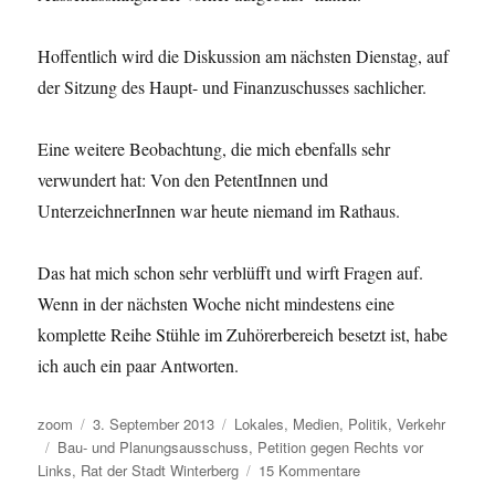
Hoffentlich wird die Diskussion am nächsten Dienstag, auf
der Sitzung des Haupt- und Finanzuschusses sachlicher.
Eine weitere Beobachtung, die mich ebenfalls sehr
verwundert hat: Von den PetentInnen und
UnterzeichnerInnen war heute niemand im Rathaus.
Das hat mich schon sehr verblüfft und wirft Fragen auf.
Wenn in der nächsten Woche nicht mindestens eine
komplette Reihe Stühle im Zuhörerbereich besetzt ist, habe
ich auch ein paar Antworten.
Autor
Veröffentlicht
Kategorien
zoom
3. September 2013
Lokales
,
Medien
,
Politik
,
Verkehr
Schlagwörter
am
Bau- und Planungsausschuss
,
Petition gegen Rechts vor
zu
Links
,
Rat der Stadt Winterberg
15 Kommentare
„Schwachmaten!“