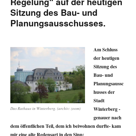
Regelung“ auf der heutigen
Ratssitzu
Sitzung des Bau- und
war
kein
Planungsausschusses.
Vergnügen
Am Schluss
der heutigen
Sitzung des
Bau- und
Planungsaussc
husses der
Stadt
Winterberg -
Das Rathaus in Winterberg. (archiv: zoom)
genauer nach
dem öffentlichen Teil, dem ich beiwohnen durfte- kam
mir eine alte Redensart in den Sinn: