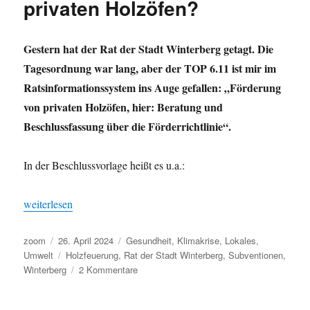
privaten Holzöfen?
Gestern hat der Rat der Stadt Winterberg getagt. Die
Tagesordnung war lang, aber der TOP 6.11 ist mir im
Ratsinformationssystem ins Auge gefallen: „Förderung
von privaten Holzöfen, hier: Beratung und
Beschlussfassung über die Förderrichtlinie“.
In der Beschlussvorlage heißt es u.a.:
„Winterberg: Förderung von privaten Holzöfen?“
weiterlesen
Autor
Veröffentlicht
Kategorien
zoom
26. April 2024
Gesundheit
,
Klimakrise
,
Lokales
,
am
Schlagwörter
Umwelt
Holzfeuerung
,
Rat der Stadt Winterberg
,
Subventionen
,
zu
Winterberg
2 Kommentare
Winterberg:
Förderung