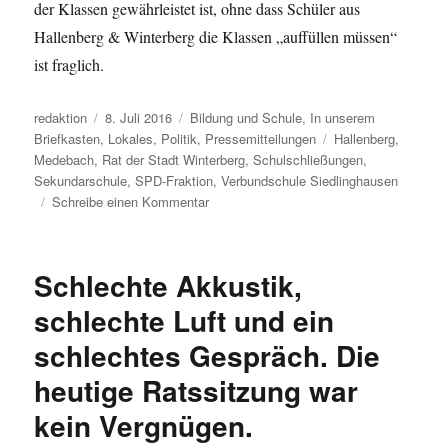
der Klassen gewährleistet ist, ohne dass Schüler aus
Hallenberg & Winterberg die Klassen „auffüllen müssen“
ist fraglich.
Autor
Veröffentlicht
Kategorien
redaktion
8. Juli 2016
Bildung und Schule
,
In unserem
am
Schlagwörter
Briefkasten
,
Lokales
,
Politik
,
Pressemitteilungen
Hallenberg
,
Medebach
,
Rat der Stadt Winterberg
,
Schulschließungen
,
Sekundarschule
,
SPD-Fraktion
,
Verbundschule Siedlinghausen
zu
Schreibe einen Kommentar
Schulschließungen
und
Schulentwicklung
Schlechte Akkustik,
in
Winterberg/Hallenberg/Medebach:
schlechte Luft und ein
Stellungnahme
schlechtes Gespräch. Die
der
SPD
heutige Ratssitzung war
Fraktion
im
kein Vergnügen.
Rat