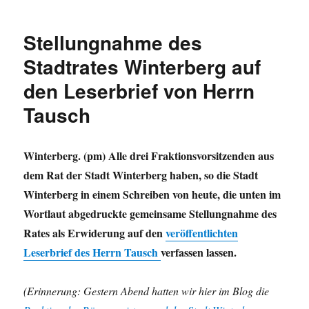
und
das
Stellungnahme des
böse
Internet:
Stadtrates Winterberg auf
Die
den Leserbrief von Herrn
Petition
„Für
Tausch
die
Abschaffung
der
Winterberg. (pm) Alle drei Fraktionsvorsitzenden aus
neuen
Rechts
dem Rat der Stadt Winterberg haben, so die Stadt
vor
Winterberg in einem Schreiben von heute, die unten im
Links
Wortlaut abgedruckte gemeinsame Stellungnahme des
Regelung“
auf
Rates als Erwiderung auf den
veröffentlichten
der
Leserbrief des Herrn Tausch
verfassen lassen.
heutigen
Sitzung
des
(Erinnerung: Gestern Abend hatten wir hier im Blog die
Bau-