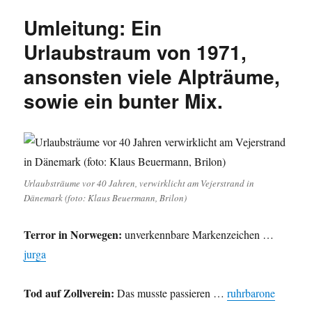
Bob
Umleitung: Ein
Dylan
über
Urlaubstraum von 1971,
Al-
ansonsten viele Alpträume,
Bakr
und
sowie ein bunter Mix.
Bobby
Kennedy
zur
Akte
Rosenburg,
in
Urlaubsträume vor 40 Jahren, verwirklicht am Vejerstrand in
die
Dänemark (foto: Klaus Beuermann, Brilon)
Niederungen
des
Rechtspopulismus
Terror in Norwegen:
unverkennbare Markenzeichen …
und
jurga
mehr
…
Tod auf Zollverein:
Das musste passieren …
ruhrbarone