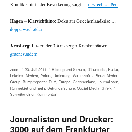
Konfliktstoff in der Bevölkerung sorgt …
nrwrechtsaußen
Hagen – Klarsichtkino:
Doku zur Griechenlandkrise …
doppelwacholder
Arnsberg:
Fusion der 3 Arnsberger Krankenhäuser …
gruenesundern
Autor
Veröffentlicht
Kategorien
zoom
20. Juli 2011
Bildung und Schule
,
Dit und dat
,
Kultur
,
am
Schlagwörter
Lokales
,
Medien
,
Politik
,
Umleitung
,
Wirtschaft
Bauer Media
Group
,
Bürgerreporter
,
DJV
,
Europa
,
Griechenland
,
Journalisten
,
Ruhrgebiet und mehr
,
Sekundarschule
,
Social Media
,
Streik
zu
Schreibe einen Kommentar
Umleitung:
Schulpolitik,
Medien,
Journalisten und Drucker:
Schundmedien,
Europa
3000 auf dem Frankfurter
und