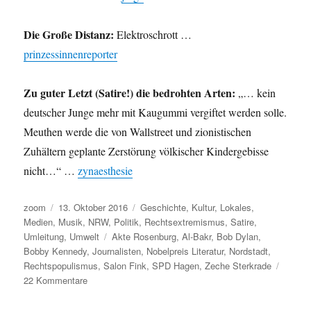
Die Große Distanz:
Elektroschrott …
prinzessinnenreporter
Zu guter Letzt (Satire!) die bedrohten Arten:
„… kein
deutscher Junge mehr mit Kaugummi vergiftet werden solle.
Meuthen werde die von Wallstreet und zionistischen
Zuhältern geplante Zerstörung völkischer Kindergebisse
nicht…“ …
zynaesthesie
Autor
Veröffentlicht
Kategorien
zoom
13. Oktober 2016
Geschichte
,
Kultur
,
Lokales
,
am
Medien
,
Musik
,
NRW
,
Politik
,
Rechtsextremismus
,
Satire
,
Schlagwörter
Umleitung
,
Umwelt
Akte Rosenburg
,
Al-Bakr
,
Bob Dylan
,
Bobby Kennedy
,
Journalisten
,
Nobelpreis Literatur
,
Nordstadt
,
Rechtspopulismus
,
Salon Fink
,
SPD Hagen
,
Zeche Sterkrade
zu
22 Kommentare
Umleitung:
von