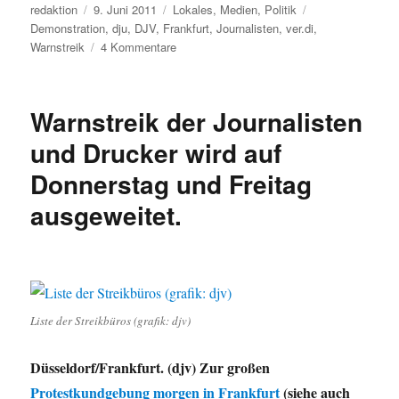
Autor
Veröffentlicht
Kategorien
Schlagwörter
redaktion
9. Juni 2011
Lokales
,
Medien
,
Politik
am
Demonstration
,
dju
,
DJV
,
Frankfurt
,
Journalisten
,
ver.di
,
zu
Warnstreik
4 Kommentare
Journalisten
und
Drucker:
Warnstreik der Journalisten
3000
auf
und Drucker wird auf
dem
Donnerstag und Freitag
Frankfurter
Römerberg
ausgeweitet.
Liste der Streikbüros (grafik: djv)
Düsseldorf/Frankfurt. (djv) Zur großen
Protestkundgebung morgen in Frankfurt
(siehe auch