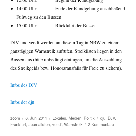
14:00 Uhr: Ende der Kundgebung anschließend
Fußweg zu den Bussen
15.00 Uhr: Rückfahrt der Busse
DJV und ver.di werden an diesem Tag in NRW zu einem
ganztägigen Warnstreik aufrufen. Streiklisten liegen in den
Bussen aus (bitte unbedingt eintragen, um die Auszahlung
des Streikgelds bzw. Honorarausfalls für Freie zu sichern).
Infos des DJV
Infos der dju
Autor
Veröffentlicht
Kategorien
Schlagwörter
zoom
6. Juni 2011
Lokales
,
Medien
,
Politik
dju
,
DJV
,
am
zu
Frankfurt
,
Journalisten
,
ver.di
,
Warnstreik
2 Kommentare
Noch