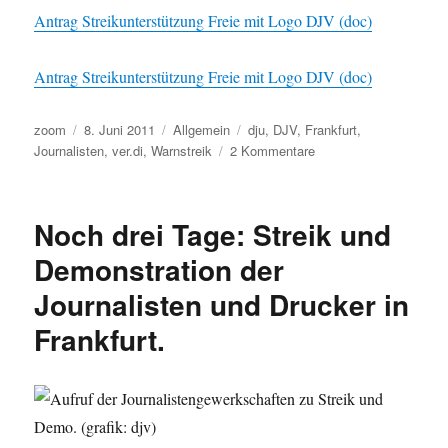
Antrag Streikunterstützung Freie mit Logo DJV (doc)
Antrag Streikunterstützung Freie mit Logo DJV (doc)
Autor
Veröffentlicht
Kategorien
Schlagwörter
zoom
8. Juni 2011
Allgemein
dju
,
DJV
,
Frankfurt
,
am
zu
Journalisten
,
ver.di
,
Warnstreik
2 Kommentare
Warnstreik
der
Journalisten
Noch drei Tage: Streik und
und
Drucker
Demonstration der
wird
Journalisten und Drucker in
auf
Donnerstag
Frankfurt.
und
Freitag
ausgeweitet.