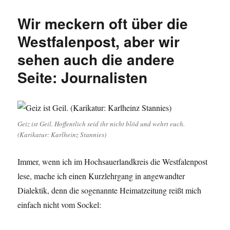
drei
Tage:
Wir meckern oft über die
Streik
und
Westfalenpost, aber wir
Demonstrati
sehen auch die andere
der
Journalisten
Seite: Journalisten
und
Drucker
in
Frankfurt.
Geiz ist Geil. Hoffentlich seid ihr nicht blöd und wehrt euch.
(Karikatur: Karlheinz Stannies)
Immer, wenn ich im Hochsauerlandkreis die Westfalenpost
lese, mache ich einen Kurzlehrgang in angewandter
Dialektik, denn die sogenannte Heimatzeitung reißt mich
einfach nicht vom Sockel: