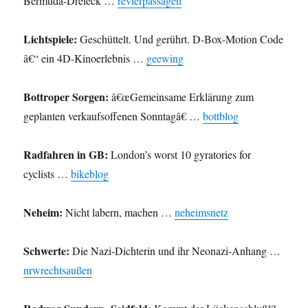
Bermuda-Dreieck …
revierpassagen
Lichtspiele:
Geschüttelt. Und gerührt. D-Box-Motion Code
â€“ ein 4D-Kinoerlebnis …
geewing
Bottroper Sorgen:
â€œGemeinsame Erklärung zum
geplanten verkaufsoffenen Sonntagâ€ …
bottblog
Radfahren in GB:
London’s worst 10 gyratories for
cyclists …
bikeblog
Neheim:
Nicht labern, machen …
neheimsnetz
Schwerte:
Die Nazi-Dichterin und ihr Neonazi-Anhang …
nrwrechtsaußen