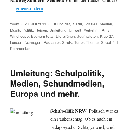
Radweg Sundern- Seidfeld:
Kommt der Lückenschluß!?
…
gruenesundern
Autor
Veröffentlicht
Kategorien
zoom
23. Juli 2011
Dit und dat
,
Kultur
,
Lokales
,
Medien
,
am
Schlagwörter
Musik
,
Politik
,
Reisen
,
Umleitung
,
Umwelt
,
Verkehr
Amy
Winehouse
,
Bochum total
,
Die Grünen
,
Journalisten
,
Klub 27
,
London
,
Norwegen
,
Radfahrer
,
Streik
,
Terror
,
Thomas Strobl
1
zu
Kommentar
Umleitung:
Ein
Urlaubstraum
Umleitung: Schulpolitik,
von
1971,
Medien, Schundmedien,
ansonsten
Europa und mehr.
viele
Alpträume,
sowie
ein
Schulpolitik NRW:
Politisch war es
bunter
ein Paukenschlag. Ob es auch ein
Mix.
pädagogischer Schlager wird, wird