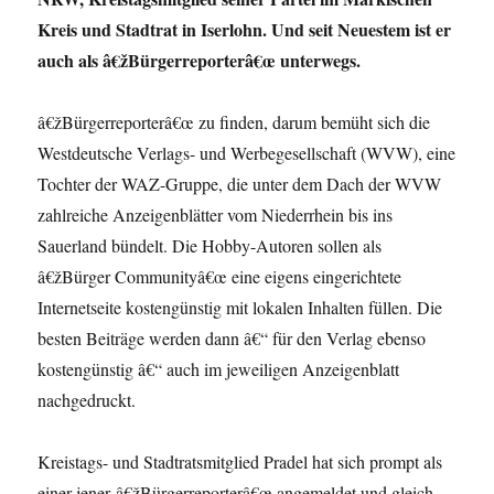
…
Kreis und Stadtrat in Iserlohn. Und seit Neuestem ist er
auch als â€žBürgerreporterâ€œ unterwegs.
â€žBürgerreporterâ€œ zu finden, darum bemüht sich die
Westdeutsche Verlags- und Werbegesellschaft (WVW), eine
Tochter der WAZ-Gruppe, die unter dem Dach der WVW
zahlreiche Anzeigenblätter vom Niederrhein bis ins
Sauerland bündelt. Die Hobby-Autoren sollen als
â€žBürger Communityâ€œ eine eigens eingerichtete
Internetseite kostengünstig mit lokalen Inhalten füllen. Die
besten Beiträge werden dann â€“ für den Verlag ebenso
kostengünstig â€“ auch im jeweiligen Anzeigenblatt
nachgedruckt.
Kreistags- und Stadtratsmitglied Pradel hat sich prompt als
einer jener â€žBürgerreporterâ€œ angemeldet und gleich