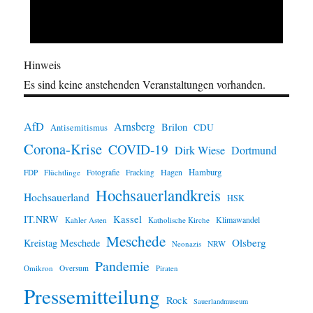
Hinweis
Es sind keine anstehenden Veranstaltungen vorhanden.
AfD
Arnsberg
Brilon
CDU
Antisemitismus
Corona-Krise
COVID-19
Dirk Wiese
Dortmund
Hamburg
Hagen
FDP
Flüchtlinge
Fotografie
Fracking
Hochsauerlandkreis
Hochsauerland
HSK
IT.NRW
Kassel
Klimawandel
Kahler Asten
Katholische Kirche
Meschede
Olsberg
Kreistag Meschede
Neonazis
NRW
Pandemie
Omikron
Oversum
Piraten
Pressemitteilung
Rock
Sauerlandmuseum