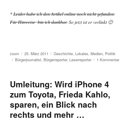
*
Leider habe ich den Artikel online noch nicht gefunden.
Für Hinweise bin ich dankbar.
So jetzt ist er verlinkt 🙂
Autor
Veröffentlicht
Kategorien
zoom
25. März 2011
Geschichte
,
Lokales
,
Medien
,
Politik
Schlagwörter
am
zu
Bürgerjournalist
,
Bürgerreporter
,
Leserreporter
1 Kommentar
Was
werde
uns
Umleitung: Wird iPhone 4
Leserr
und
zum Toyota, Frieda Kahlo,
Bürger
sparen, ein Blick nach
besch
Eine
rechts und mehr …
Mahn
aus
der