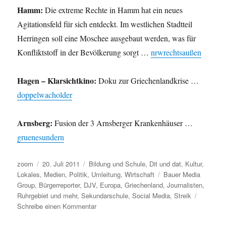
Hamm:
Die extreme Rechte in Hamm hat ein neues
Agitationsfeld für sich entdeckt. Im westlichen Stadtteil
Herringen soll eine Moschee ausgebaut werden, was für
Konfliktstoff in der Bevölkerung sorgt …
nrwrechtsaußen
Hagen – Klarsichtkino:
Doku zur Griechenlandkrise …
doppelwacholder
Arnsberg:
Fusion der 3 Arnsberger Krankenhäuser …
gruenesundern
Autor
Veröffentlicht
Kategorien
zoom
20. Juli 2011
Bildung und Schule
,
Dit und dat
,
Kultur
,
am
Schlagwörter
Lokales
,
Medien
,
Politik
,
Umleitung
,
Wirtschaft
Bauer Media
Group
,
Bürgerreporter
,
DJV
,
Europa
,
Griechenland
,
Journalisten
,
Ruhrgebiet und mehr
,
Sekundarschule
,
Social Media
,
Streik
zu
Schreibe einen Kommentar
Umleitung: