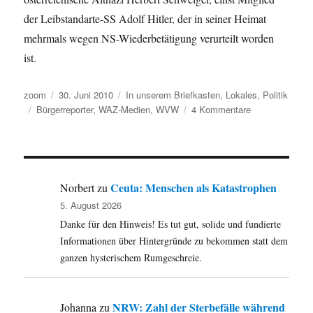
der Leibstandarte-SS Adolf Hitler, der in seiner Heimat
mehrmals wegen NS-Wiederbetätigung verurteilt worden
ist.
Autor
Veröffentlicht
Kategorien
zoom
30. Juni 2010
In unserem Briefkasten
,
Lokales
,
Politik
Schlagwörter
am
zu
Bürgerreporter
,
WAZ-Medien
,
WVW
4 Kommentare
Bürgerreporter
bei
der
WAZ-
Gruppe:
Ceuta: Menschen als Katastrophen
Norbert
zu
Chance
5. August 2026
für
Danke für den Hinweis! Es tut gut, solide und fundierte
braune
Schreiber?
Informationen über Hintergründe zu bekommen statt dem
ganzen hysterischem Rumgeschreie.
NRW: Zahl der Sterbefälle während
Johanna
zu