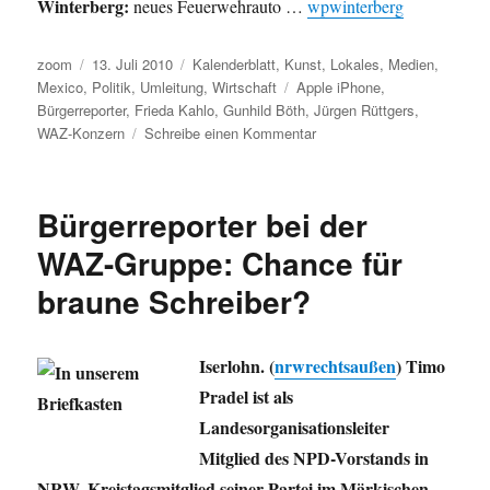
Winterberg:
neues Feuerwehrauto …
wpwinterberg
Autor
Veröffentlicht
Kategorien
zoom
13. Juli 2010
Kalenderblatt
,
Kunst
,
Lokales
,
Medien
,
am
Schlagwörter
Mexico
,
Politik
,
Umleitung
,
Wirtschaft
Apple iPhone
,
Bürgerreporter
,
Frieda Kahlo
,
Gunhild Böth
,
Jürgen Rüttgers
,
zu
WAZ-Konzern
Schreibe einen Kommentar
Umleitung:
Wird
iPhone
Bürgerreporter bei der
4
zum
WAZ-Gruppe: Chance für
Toyota,
braune Schreiber?
Frieda
Kahlo,
sparen,
ein
Iserlohn. (
nrwrechtsaußen
) Timo
Blick
Pradel ist als
nach
Landesorganisationsleiter
rechts
und
Mitglied des NPD-Vorstands in
mehr
NRW, Kreistagsmitglied seiner Partei im Märkischen