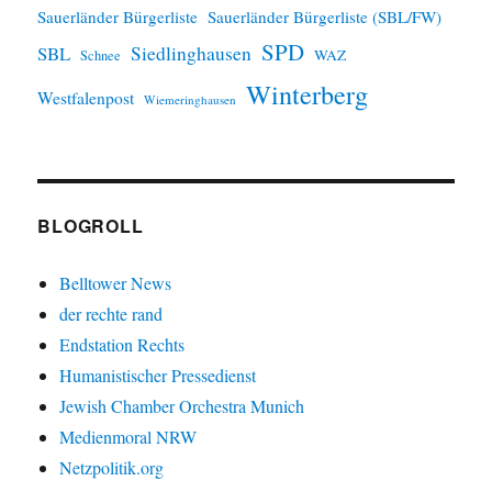
Sauerländer Bürgerliste
Sauerländer Bürgerliste (SBL/FW)
SPD
SBL
Siedlinghausen
WAZ
Schnee
Winterberg
Westfalenpost
Wiemeringhausen
BLOGROLL
Belltower News
der rechte rand
Endstation Rechts
Humanistischer Pressedienst
Jewish Chamber Orchestra Munich
Medienmoral NRW
Netzpolitik.org