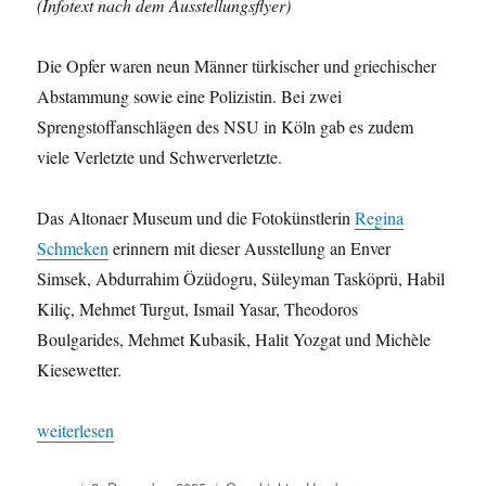
(Infotext nach dem Ausstellungsflyer)
Die Opfer waren neun Männer türkischer und griechischer
Abstammung sowie eine Polizistin. Bei zwei
Sprengstoffanschlägen des NSU in Köln gab es zudem
viele Verletzte und Schwerverletzte.
Das Altonaer Museum und die Fotokünstlerin
Regina
Schmeken
erinnern mit dieser Ausstellung an Enver
Simsek, Abdurrahim Özüdogru, Süleyman Tasköprü, Habil
Kiliç, Mehmet Turgut, Ismail Yasar, Theodoros
Boulgarides, Mehmet Kubasik, Halit Yozgat und Michèle
Kiesewetter.
„Ausstellungstipp: Blutiger Boden – die Tatorte des NSU“
weiterlesen