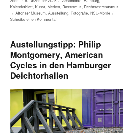
Autor
Veröffentlicht
Kategorien
zoom
8. Dezember 2025
Geschichte
,
Hamburg
,
am
Kalenderblatt
,
Kunst
,
Medien
,
Rassismus
,
Rechtsextremismus
Schlagwörter
Altonaer Museum
,
Ausstellung
,
Fotografie
,
NSU-Morde
zu
Schreibe einen Kommentar
Ausstellungstipp:
Blutiger
Boden
Austellungstipp: Philip
–
die
Montgomery, American
Tatorte
Cycles in den Hamburger
des
NSU
Deichtorhallen