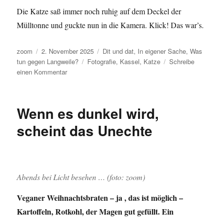
Die Katze saß immer noch ruhig auf dem Deckel der
Mülltonne und guckte nun in die Kamera. Klick! Das war’s.
Autor
Veröffentlicht
Kategorien
zoom
2. November 2025
Dit und dat
,
In eigener Sache
,
Was
am
Schlagwörter
tun gegen Langweile?
Fotografie
,
Kassel
,
Katze
Schreibe
zu
einen Kommentar
Nur
eine
Katze
Wenn es dunkel wird,
scheint das Unechte
Abends bei Licht besehen … (foto: zoom)
Veganer Weihnachtsbraten – ja , das ist möglich –
Kartoffeln, Rotkohl, der Magen gut gefüllt. Ein