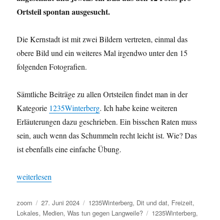
Ortsteil spontan ausgesucht.
Die Kernstadt ist mit zwei Bildern vertreten, einmal das
obere Bild und ein weiteres Mal irgendwo unter den 15
folgenden Fotografien.
Sämtliche Beiträge zu allen Ortsteilen findet man in der
Kategorie
1235Winterberg
. Ich habe keine weiteren
Erläuterungen dazu geschrieben. Ein bisschen Raten muss
sein, auch wenn das Schummeln recht leicht ist. Wie? Das
ist ebenfalls eine einfache Übung.
„Die Winterberger Ortsteile im Winter – je 1 aus 12“
weiterlesen
Autor
Veröffentlicht
Kategorien
zoom
27. Juni 2024
1235Winterberg
,
Dit und dat
,
Freizeit
,
am
Schlagwörter
Lokales
,
Medien
,
Was tun gegen Langweile?
1235Winterberg
,