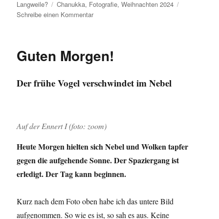
Schlagwörter
Langweile?
Chanukka
,
Fotografie
,
Weihnachten 2024
zu
Schreibe einen Kommentar
Bevor
ich’s
vergesse:
Guten Morgen!
Frohe
Festtage!
Der frühe Vogel verschwindet im Nebel
Auf der Ennert I (foto: zoom)
Heute Morgen hielten sich Nebel und Wolken tapfer
gegen die aufgehende Sonne. Der Spaziergang ist
erledigt. Der Tag kann beginnen.
Kurz nach dem Foto oben habe ich das untere Bild
aufgenommen. So wie es ist, so sah es aus. Keine