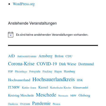
WordPress.org
Anstehende Veranstaltungen
Es sind keine anstehenden Veranstaltungen vorhanden.
H
i
n
w
e
i
AfD
Arnsberg
Brilon
CDU
Antisemitismus
s
Corona-Krise
COVID-19
Dirk Wiese
Dortmund
Hamburg
Hagen
FDP
Flüchtlinge
Fotografie
Fracking
Hochsauerlandkreis
Hochsauerland
HSK
IT.NRW
Kassel
Klimawandel
Kahler Asten
Katholische Kirche
Meschede
Olsberg
Kreistag Meschede
Neonazis
NRW
Pandemie
Omikron
Oversum
Piraten