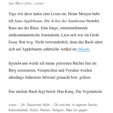
Am Meer (foto: zoom)
Tage wie diese laden zum Lesen ein. Heute Morgen habe
ich
Anne Applebaum, Die Achse der Autokraten
beendet.
Raus aus der Blase. Eine kluge, ernstzunehmende
antikommunistische Journalistin. Liest sich wie ein Groß-
Essay flott weg. Nicht verwunderlich, denn das Buch stützt
sich auf Applebaums zahlreiche Artikel im
Atlantic
.
Irgendwann werde ich meine gelesenen Bücher hier im
Blog rezensieren, Versprechen und Vorsätze werden
allerdings frühestens Silvester gemacht bzw. gefasst.
Das nächste Buch liegt bereit: Han Kang, Die Vegetarierin.
Autor
Veröffentlicht
Kategorien
zoom
25. Dezember 2024
Dit und dat
,
In eigener Sache
,
am
Kalenderblatt
,
Kultur
,
Reisen
,
Religion
,
Was tun gegen