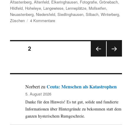
Altastenberg
,
Altenfeld
,
Elkeringhausen
,
Fotografie
,
Grönebach
,
Hildfeld
,
Hoheleye
,
Langewiese
,
Lenneplätze
,
Mollseifen
,
Neuastenberg
,
Niedersfeld
,
Siedlinghausen
,
Silbach
,
Winterberg
,
zu
Züschen
4 Kommentare
Die
Winterberger
Ortsteile
Seitennummerierung
im
SEITE
2
Winter
–
VOR
NÄC
der
je
HERI
HSTE
1
GE
SEIT
Beiträge
SEIT
E
aus
E
12
Ceuta: Menschen als Katastrophen
Norbert
zu
5. August 2026
Danke für den Hinweis! Es tut gut, solide und fundierte
Informationen über Hintergründe zu bekommen statt dem
ganzen hysterischem Rumgeschreie.