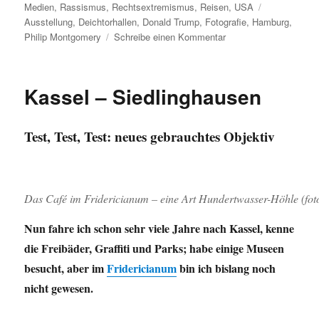
am
Schlagwörte
Medien
,
Rassismus
,
Rechtsextremismus
,
Reisen
,
USA
Ausstellung
,
Deichtorhallen
,
Donald Trump
,
Fotografie
,
Hamburg
,
zu
Philip Montgomery
Schreibe einen Kommentar
Austellungstipp:
Philip
Montgomery,
Kassel – Siedlinghausen
American
Cycles
in
Test, Test, Test: neues gebrauchtes Objektiv
den
Hamburger
Deichtorhallen
Das Café im Fridericianum – eine Art Hundertwasser-Höhle (fot
Nun fahre ich schon sehr viele Jahre nach Kassel, kenne
die Freibäder, Graffiti und Parks; habe einige Museen
besucht, aber im
Fridericianum
bin ich bislang noch
nicht gewesen.