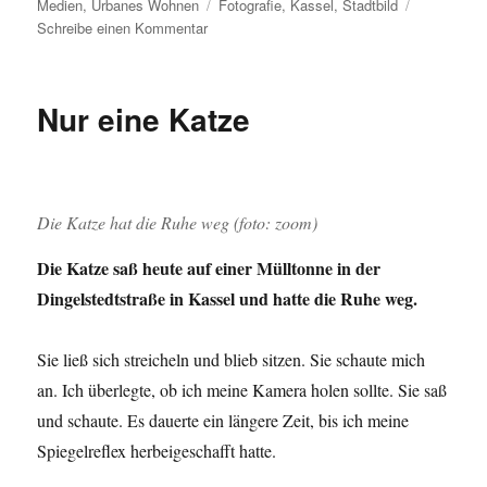
am
Schlagwörter
Medien
,
Urbanes Wohnen
Fotografie
,
Kassel
,
Stadtbild
zu
Schreibe einen Kommentar
Pausenbild:
Abenddämmerung
in
Nur eine Katze
Kassel
Die Katze hat die Ruhe weg (foto: zoom)
Die Katze saß heute auf einer Mülltonne in der
Dingelstedtstraße in Kassel und hatte die Ruhe weg.
Sie ließ sich streicheln und blieb sitzen. Sie schaute mich
an. Ich überlegte, ob ich meine Kamera holen sollte. Sie saß
und schaute. Es dauerte ein längere Zeit, bis ich meine
Spiegelreflex herbeigeschafft hatte.