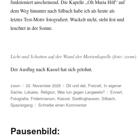
funktioniert anscheinend. Die Kapelle „Oh Maria Hilf“ auf
dem Weg hinunter nach Silbach habe ich als heute als
letztes Test-Motiv fotografiert. Wackelt nicht, steht fest und
leuchtet in der Sonne.
Licht und Schatten auf der Wand der Marienkapelle (foto: zoom)
Der Ausflug nach Kassel hat sich gelohnt.
Autor
Veröffentlicht
Kategorien
zoom
23. November 2025
Dit und dat
,
Freizeit
,
In eigener
am
Schlagwörter
Sache
,
Lokales
,
Religion
,
Was tun gegen Langweile?
Ennert
,
Fotografie
,
Fridericianum
,
Kassel
,
Siedlinghausen
,
Silbach
,
zu
Spaziergang
Schreibe einen Kommentar
Kassel
–
Siedlinghausen
Pausenbild: