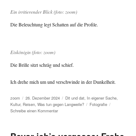
Ein irritierender Blick (foto: zoom)
Die Beleuchtung legt Schatten auf die Profile.
Eiskönigin (foto: zoom)
Die Brille sitzt schräg und schief.
Ich drehe mich um und verschwinde in der Dunkelheit.
Autor
Veröffentlicht
Kategorien
zoom
26. Dezember 2024
Dit und dat
,
In eigener Sache
,
am
Schlagwörter
Kultur
,
Reisen
,
Was tun gegen Langweile?
Fotografie
zu
Schreibe einen Kommentar
Wenn
es
dunkel
wird,