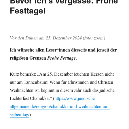
Bevor ich’s vergesse: Frohe
scheint
Festtage!
das
Unechte
Vor den Dünen am 25. Dezember 2024 (foto: zoom)
Ich wünsche allen Leser*innen diesseits und jenseit der
religiösen Grenzen
.
Frohe Festtage
Kurz bemerkt: „Am 25. Dezember leuchten Kerzen nicht
nur am Tannenbaum: Wenn für Christinnen und Christen
Weihnachten ist, beginnt in diesem Jahr auch das jüdische
Lichterfest Chanukka.“ (
https://www.juedische-
allgemeine.de/religion/chanukka-und-weihnachten-am-
selben-tag/
)