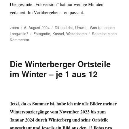
Die gesamte „Fotosession“ hat nur wenige Minuten
gedauert. Im Vorübergehen – en passant.
Autor
Veröffentlicht
Kategorien
zoom
6. August 2024
Dit und dat
,
Umwelt
,
Was tun gegen
am
Schlagwörter
Langweile?
Fotografie
,
Kassel
,
Waschbären
Schreibe einen
zu
Kommentar
Waschbär
vor
der
Die Winterberger Ortsteile
Linse
im Winter – je 1 aus 12
Jetzt, da es Sommer ist, habe ich mir alle Bilder meiner
Winterspaziergänge vom November 2023 bis zum
Januar 2024 durch Winterberg und seine Ortsteile
angeschaut und jeweils ein Bild aus den 12 Fotos pro