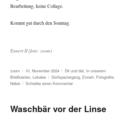
Bearbeitung, keine Collage.
Kommt gut durch den Sonntag.
Ennert II (foto: zoom)
Autor
Veröffentlicht
Kategorien
zoom
10. November 2024
Dit und dat
,
In unserem
am
Schlagwörter
Briefkasten
,
Lokales
Dorfspaziergang
,
Ennert
,
Fotografie
,
zu
Nebel
Schreibe einen Kommentar
Guten
Morgen!
Waschbär vor der Linse