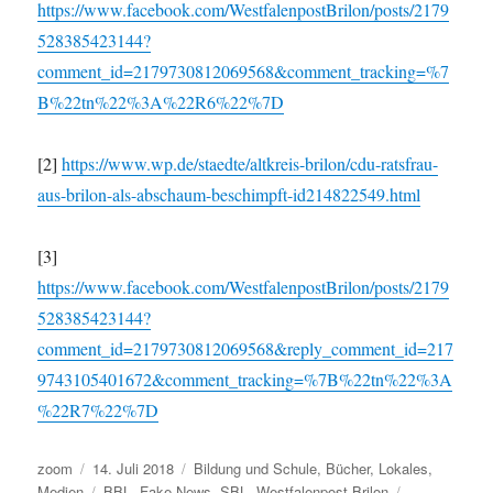
https://www.facebook.com/WestfalenpostBrilon/posts/2179
528385423144?
comment_id=2179730812069568&comment_tracking=%7
B%22tn%22%3A%22R6%22%7D
[2]
https://www.wp.de/staedte/altkreis-brilon/cdu-ratsfrau-
aus-brilon-als-abschaum-beschimpft-id214822549.html
[3]
https://www.facebook.com/WestfalenpostBrilon/posts/2179
528385423144?
comment_id=2179730812069568&reply_comment_id=217
9743105401672&comment_tracking=%7B%22tn%22%3A
%22R7%22%7D
Autor
Veröffentlicht
Kategorien
zoom
14. Juli 2018
Bildung und Schule
,
Bücher
,
Lokales
,
am
Schlagwörter
Medien
BBL
,
Fake News
,
SBL
,
Westfalenpost Brilon