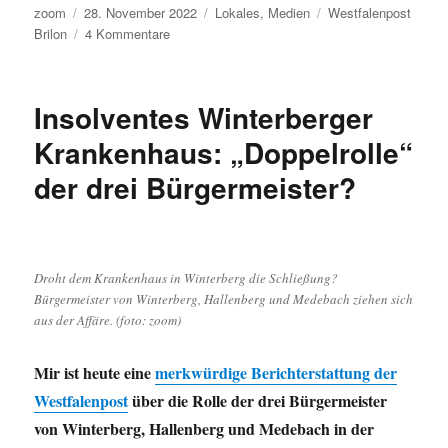
Autor
Veröffentlicht
Kategorien
Schlagwörter
zoom
28. November 2022
Lokales
,
Medien
Westfalenpost
am
zu
Brilon
4 Kommentare
Westfalenpost:
Große
Klappe,
Insolventes Winterberger
nichts
dahinter
Krankenhaus: „Doppelrolle“
der drei Bürgermeister?
Droht dem Krankenhaus in Winterberg die Schließung?
Bürgermeister von Winterberg, Hallenberg und Medebach ziehen sich
aus der Affäre. (foto: zoom)
Mir ist heute eine
merkwürdige Berichterstattung der
Westfalenpost
über die Rolle der drei Bürgermeister
von Winterberg, Hallenberg und Medebach in der