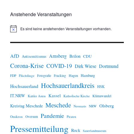
Anstehende Veranstaltungen
Es sind keine anstehenden Veranstaltungen vorhanden.
H
i
n
w
e
i
AfD
Arnsberg
Brilon
CDU
Antisemitismus
s
Corona-Krise
COVID-19
Dirk Wiese
Dortmund
Hamburg
Hagen
FDP
Flüchtlinge
Fotografie
Fracking
Hochsauerlandkreis
Hochsauerland
HSK
IT.NRW
Kassel
Klimawandel
Kahler Asten
Katholische Kirche
Meschede
Olsberg
Kreistag Meschede
Neonazis
NRW
Pandemie
Omikron
Oversum
Piraten
Pressemitteilung
Rock
Sauerlandmuseum