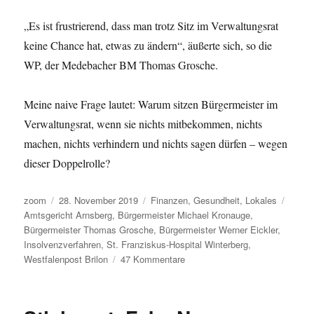
„Es ist frustrierend, dass man trotz Sitz im Verwaltungsrat
keine Chance hat, etwas zu ändern“, äußerte sich, so die
WP, der Medebacher BM Thomas Grosche.
Meine naive Frage lautet: Warum sitzen Bürgermeister im
Verwaltungsrat, wenn sie nichts mitbekommen, nichts
machen, nichts verhindern und nichts sagen dürfen – wegen
dieser Doppelrolle?
Autor
Veröffentlicht
Kategorien
Schla
zoom
28. November 2019
Finanzen
,
Gesundheit
,
Lokales
am
Amtsgericht Arnsberg
,
Bürgermeister Michael Kronauge
,
Bürgermeister Thomas Grosche
,
Bürgermeister Werner Eickler
,
Insolvenzverfahren
,
St. Franziskus-Hospital Winterberg
,
zu
Westfalenpost Brilon
47 Kommentare
Insolventes
Winterberger
Krankenhaus: