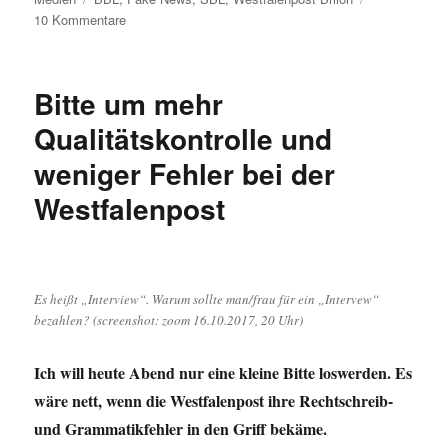
zu
10 Kommentare
Stichwort:
Fake
News
Bitte um mehr
Qualitätskontrolle und
weniger Fehler bei der
Westfalenpost
Es heißt „Interview“. Warum sollte man/frau für ein „Intervew“
bezahlen? (screenshot: zoom 16.10.2017, 20 Uhr)
Ich will heute Abend nur eine kleine Bitte loswerden. Es
wäre nett, wenn die Westfalenpost ihre Rechtschreib-
und Grammatikfehler in den Griff bekäme.