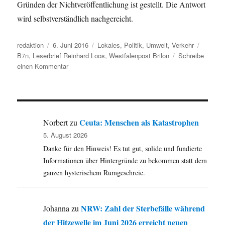
Gründen der Nichtveröffentlichung ist gestellt. Die Antwort
wird selbstverständlich nachgereicht.
Autor
Veröffentlicht
Kategorien
Schlagw
redaktion
6. Juni 2016
Lokales
,
Politik
,
Umwelt
,
Verkehr
am
B7n
,
Leserbrief Reinhard Loos
,
Westfalenpost Brilon
Schreibe
zu
einen Kommentar
Soll
nicht
jeder
alles
lesen
Ceuta: Menschen als Katastrophen
Norbert
zu
dürfen?
5. August 2026
Die
Danke für den Hinweis! Es tut gut, solide und fundierte
Verzögerungen
bei
Informationen über Hintergründe zu bekommen statt dem
Planung
ganzen hysterischem Rumgeschreie.
und
Bau
der
NRW: Zahl der Sterbefälle während
Johanna
zu
B7n
der Hitzewelle im Juni 2026 erreicht neuen
und