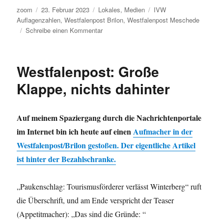
Autor
Veröffentlicht
Kategorien
Schlagwörter
zoom
23. Februar 2023
Lokales
,
Medien
IVW
am
Auflagenzahlen
,
Westfalenpost Brilon
,
Westfalenpost Meschede
zu
Schreibe einen Kommentar
Westfalenpost
Meschede/Brilon
verliert
Westfalenpost: Große
auch
weiterhin
Klappe, nichts dahinter
Abonnent*innen
Auf meinem Spaziergang durch die Nachrichtenportale
im Internet bin ich heute auf einen
Aufmacher in der
Westfalenpost/Brilon gestoßen. Der eigentliche Artikel
ist hinter der Bezahlschranke.
„Paukenschlag: Tourismusförderer verlässt Winterberg“ ruft
die Überschrift, und am Ende verspricht der Teaser
(Appetitmacher): „Das sind die Gründe: “