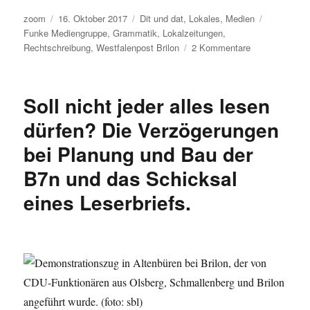
Autor
Veröffentlicht
Kategorien
Schlagwört
zoom
16. Oktober 2017
Dit und dat
,
Lokales
,
Medien
am
Funke Mediengruppe
,
Grammatik
,
Lokalzeitungen
,
zu
Rechtschreibung
,
Westfalenpost Brilon
2 Kommentare
Bitte
um
mehr
Soll nicht jeder alles lesen
Qualitätskontro
und
dürfen? Die Verzögerungen
weniger
bei Planung und Bau der
Fehler
bei
B7n und das Schicksal
der
Westfalenpost
eines Leserbriefs.