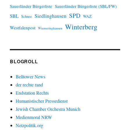
Sauerländer Bürgerliste
Sauerländer Bürgerliste (SBL/FW)
SPD
SBL
Siedlinghausen
WAZ
Schnee
Winterberg
Westfalenpost
Wiemeringhausen
BLOGROLL
Belltower News
der rechte rand
Endstation Rechts
Humanistischer Pressedienst
Jewish Chamber Orchestra Munich
Medienmoral NRW
Netzpolitik.org