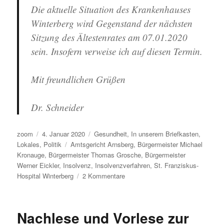
Die aktuelle Situation des Krankenhauses
Winterberg wird Gegenstand der nächsten
Sitzung des Ältestenrates am 07.01.2020
sein. Insofern verweise ich auf diesen Termin.
Mit freundlichen Grüßen
Dr. Schneider
Autor
Veröffentlicht
Kategorien
zoom
4. Januar 2020
Gesundheit
,
In unserem Briefkasten
,
am
Schlagwörter
Lokales
,
Politik
Amtsgericht Arnsberg
,
Bürgermeister Michael
Kronauge
,
Bürgermeister Thomas Grosche
,
Bürgermeister
Werner Eickler
,
Insolvenz
,
Insolvenzverfahren
,
St. Franziskus-
zu
Hospital Winterberg
2 Kommentare
Anfrage
der
Sauerländer
Nachlese und Vorlese zur
Bürgerliste