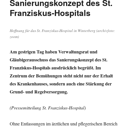
Sanierungskonzept des St.
der
AccuMeda-
Franziskus-Hospitals
Gruppe
unterzeichnet.
Das
Hoffnung für das St. Franziskus-Hospital in Winterberg (archivfoto:
Insolvenzverfahren
zoom)
soll
über
Insolvenzplan
Am gestrigen Tag haben Verwaltungsrat und
beendet
Gläubigerausschuss das Sanierungskonzept des St.
werden.
Franziskus-Hospitals ausdrücklich begrüßt. Im
Zentrum der Bemühungen steht nicht nur der Erhalt
des Krankenhauses, sondern auch eine Stärkung der
Grund- und Regelversorgung.
(Pressemitteilung St. Franziskus-Hospital)
Ohne Entlassungen im ärztlichen und pflegerischen Bereich