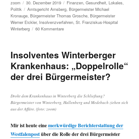
Autor
Veröffentlicht
Kategorien
zoom
30. Dezember 2019
Finanzen
,
Gesundheit
,
Lokales
,
am
Schlagwörter
Politik
Amtsgericht Arnsberg
,
Bürgermeister Michael
Kronauge
,
Bürgermeister Thomas Grosche
,
Bürgermeister
Werner Eickler
,
Insolvenzverfahren
,
St. Franziskus-Hospital
zu
Winterberg
60 Kommentare
Nachlese
und
Vorlese
Insolventes Winterberger
zur
Insolvenz
Krankenhaus: „Doppelrolle“
des
der drei Bürgermeister?
St.
Franziskus-
Hospitals
in
Droht dem Krankenhaus in Winterberg die Schließung?
Winterberg
Bürgermeister von Winterberg, Hallenberg und Medebach ziehen sich
aus der Affäre. (foto: zoom)
Mir ist heute eine
merkwürdige Berichterstattung der
Westfalenpost
über die Rolle der drei Bürgermeister