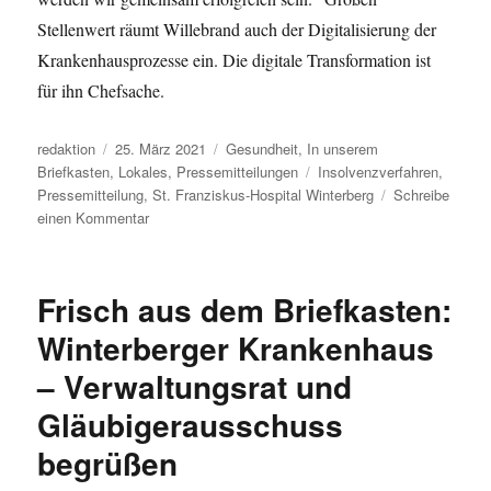
Stellenwert räumt Willebrand auch der Digitalisierung der
Krankenhausprozesse ein. Die digitale Transformation ist
für ihn Chefsache.
Autor
Veröffentlicht
Kategorien
redaktion
25. März 2021
Gesundheit
,
In unserem
am
Schlagwörter
Briefkasten
,
Lokales
,
Pressemitteilungen
Insolvenzverfahren
,
Pressemitteilung
,
St. Franziskus-Hospital Winterberg
Schreibe
zu
einen Kommentar
PRESSEMITTEILUNG:
Erfolgreiche
Investorensuche
Frisch aus dem Briefkasten:
für
das
Winterberger Krankenhaus
St.
– Verwaltungsrat und
Franziskus-
Hospital
Gläubigerausschuss
Winterberg.
Investorenvereinbarung
begrüßen
mit