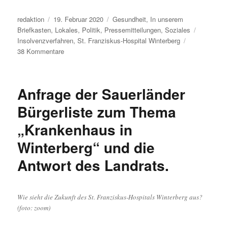
Autor
Veröffentlicht
Kategorien
redaktion
19. Februar 2020
Gesundheit
,
In unserem
am
Schlagwör
Briefkasten
,
Lokales
,
Politik
,
Pressemitteilungen
,
Soziales
Insolvenzverfahren
,
St. Franziskus-Hospital Winterberg
zu
38 Kommentare
Frisch
aus
dem
Anfrage der Sauerländer
Briefkasten:
Winterberger
Bürgerliste zum Thema
Krankenhaus
„Krankenhaus in
–
Verwaltungsrat
Winterberg“ und die
und
Gläubigerausschuss
Antwort des Landrats.
begrüßen
Sanierungskonzept
des
Wie sieht die Zukunft des St. Franziskus-Hospitals Winterberg aus?
St.
(foto: zoom)
Franziskus-
Hospitals