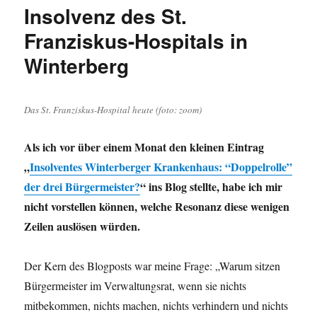
zum
Insolvenz des St.
Thema
Franziskus-Hospitals in
„Krankenhaus
in
Winterberg
Winterberg“
und
die
Antwort
Das St. Franziskus-Hospital heute (foto: zoom)
des
Landrats.
Als ich vor über einem Monat den kleinen Eintrag
„
Insolventes Winterberger Krankenhaus: “Doppelrolle”
der drei Bürgermeister?
“ ins Blog stellte, habe ich mir
nicht vorstellen können, welche Resonanz diese wenigen
Zeilen auslösen würden.
Der Kern des Blogposts war meine Frage: „Warum sitzen
Bürgermeister im Verwaltungsrat, wenn sie nichts
mitbekommen, nichts machen, nichts verhindern und nichts