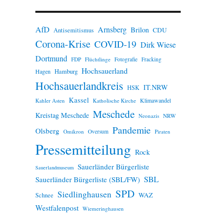
n
w
e
AfD
Arnsberg
Brilon
i
CDU
Antisemitismus
s
Corona-Krise
COVID-19
Dirk Wiese
Dortmund
FDP
Flüchtlinge
Fotografie
Fracking
Hochsauerland
Hamburg
Hagen
Hochsauerlandkreis
IT.NRW
HSK
Kassel
Klimawandel
Kahler Asten
Katholische Kirche
Meschede
Kreistag Meschede
Neonazis
NRW
Pandemie
Olsberg
Omikron
Oversum
Piraten
Pressemitteilung
Rock
Sauerländer Bürgerliste
Sauerlandmuseum
SBL
Sauerländer Bürgerliste (SBL/FW)
SPD
Siedlinghausen
WAZ
Schnee
Westfalenpost
Wiemeringhausen