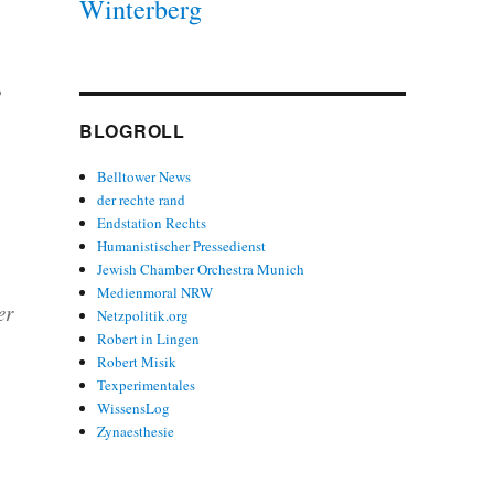
Winterberg
?
BLOGROLL
Belltower News
der rechte rand
Endstation Rechts
Humanistischer Pressedienst
Jewish Chamber Orchestra Munich
Medienmoral NRW
er
Netzpolitik.org
Robert in Lingen
Robert Misik
Texperimentales
WissensLog
Zynaesthesie