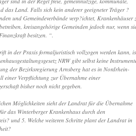
er sind in der Regel freie, gemeinnützige, kommunale,
nd das Land. Falls sich kein anderer geeigneter Träger ?
inden und Gemeindeverbände verp?ichtet, Krankenhäuser 
 betreiben, kreisangehörige Gemeinden jedoch nur, wenn si
 Finanzkraft besitzen. “.
ift in der Praxis formaljuristisch vollzogen werden kann, is
enhausgestaltungsgesetz NRW gibt selbst keine Instrument
lung der Bezirksregierung Arnsberg hat es in Nordrhein-
ll einer Verpflichtung zur Übernahme einer
rschaft bisher noch nicht gegeben.
lichen Möglichkeiten sieht der Landrat für die Übernahme
 für das Winterberger Krankenhaus durch den
is? und 5. Welche weiteren Schritte plant der Landrat in
heit?