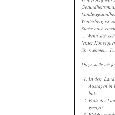
Gesundheitsmini
Landesgesundhei
Winterberg ist un
Suche nach einem
… Wenn sich kein
letzter Konseque
übernehmen. ‚Da
Dazu stelle ich f
Ist dem Land
Aussagen in 
hat?
Falls der Lan
gesagt?
Welche rechtl