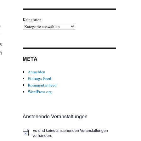
Kategorien
e
d
in
t
META
Anmelden
Eintrags-Feed
Kommentar-Feed
WordPress.org
Anstehende Veranstaltungen
Es sind keine anstehenden Veranstaltungen
H
vorhanden.
i