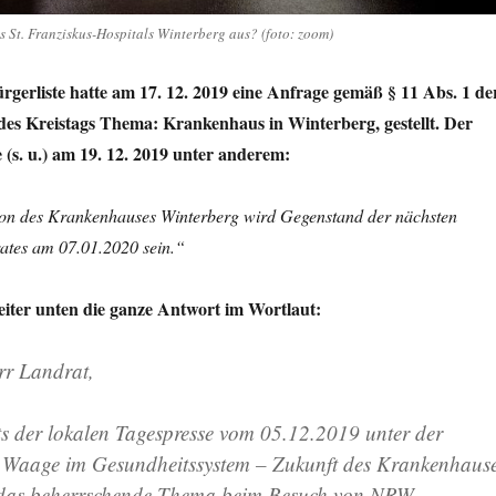
es St. Franziskus-Hospitals Winterberg aus? (foto: zoom)
rgerliste hatte am 17. 12. 2019 eine Anfrage gemäß § 11 Abs. 1 de
es Kreistags Thema: Krankenhaus in Winterberg, gestellt. Der
(s. u.) am 19. 12. 2019 unter anderem:
tion des Krankenhauses Winterberg wird Gegenstand der nächsten
rates am 07.01.2020 sein.“
iter unten die ganze Antwort im Wortlaut:
rr Landrat,
hts der lokalen Tagespresse vom 05.12.2019 unter der
e Waage im Gesundheitssystem – Zukunft des Krankenhaus
das beherrschende Thema beim Besuch von NRW-