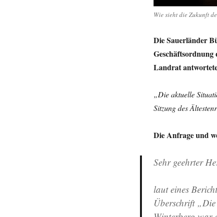
Wie sieht die Zukunft d
Die Sauerländer Bü
Geschäftsordnung d
Landrat antwortete 
„Die aktuelle Situa
Sitzung des Ältesten
Die Anfrage und we
Sehr geehrter He
laut eines Beric
Überschrift „Di
Winterberg war 