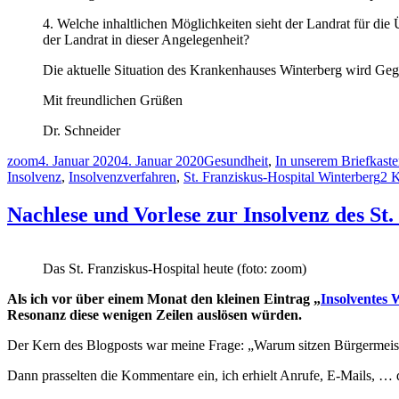
4. Welche inhaltlichen Möglichkeiten sieht der Landrat für di
der Landrat in dieser Angelegenheit?
Die aktuelle Situation des Krankenhauses Winterberg wird Gege
Mit freundlichen Grüßen
Dr. Schneider
Autor
Veröffentlicht
Kategorien
zoom
4. Januar 2020
4. Januar 2020
Gesundheit
,
In unserem Briefkast
am
Insolvenz
,
Insolvenzverfahren
,
St. Franziskus-Hospital Winterberg
2 
Nachlese und Vorlese zur Insolvenz des St
Das St. Franziskus-Hospital heute (foto: zoom)
Als ich vor über einem Monat den kleinen Eintrag „
Insolventes 
Resonanz diese wenigen Zeilen auslösen würden.
Der Kern des Blogposts war meine Frage: „Warum sitzen Bürgermeist
Dann prasselten die Kommentare ein, ich erhielt Anrufe, E-Mails, … d