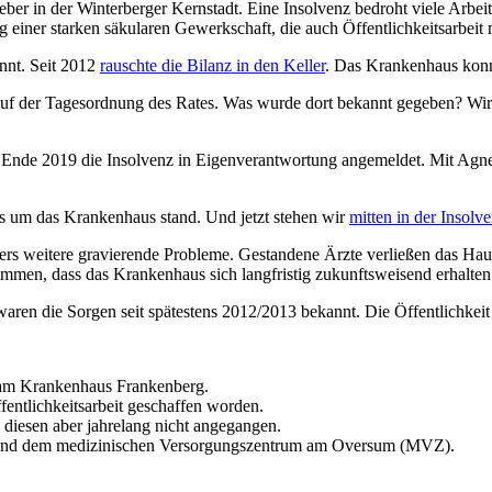
Landrats.
ber in der Winterberger Kernstadt. Eine Insolvenz bedroht viele Arbeits
ng einer starken säkularen Gewerkschaft, die auch Öffentlichkeitsarbei
annt. Seit 2012
rauschte die Bilanz in den Keller
. Das Krankenhaus konnt
 auf der Tagesordnung des Rates. Was wurde dort bekannt gegeben? Wir
 Ende 2019 die Insolvenz in Eigenverantwortung angemeldet. Mit Agne
es um das Krankenhaus stand. Und jetzt stehen wir
mitten in der Insolv
ührers weitere gravierende Probleme. Gestandene Ärzte verließen das H
immen, dass das Krankenhaus sich langfristig zukunftsweisend erhalten
ren die Sorgen seit spätestens 2012/2013 bekannt. Die Öffentlichkeit
d am Krankenhaus Frankenberg.
ffentlichkeitsarbeit geschaffen worden.
 diesen aber jahrelang nicht angegangen.
 und dem medizinischen Versorgungszentrum am Oversum (MVZ).