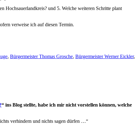
en Hochsauerlandkreis? und 5. Welche weiteren Schritte plant
ofern verweise ich auf diesen Termin.
auge
,
Bürgermeister Thomas Grosche
,
Bürgermeister Werner Eickler
,
?
“ ins Blog stellte, habe ich mir nicht vorstellen können, welche
ichts verhindern und nichts sagen dürfen …“