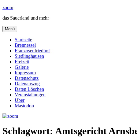
Zum
zoom
Inhalt
das Sauerland und mehr
springen
Menü
Startseite
Brennessel
Franzosenfriedhof
Siedlinghausen
Freizeit
Galerie
Impressum
Datenschutz
Datenauszug
Daten Löschen
Veranstaltungen
Über
Mastodon
Schlagwort:
Amtsgericht Arnsb