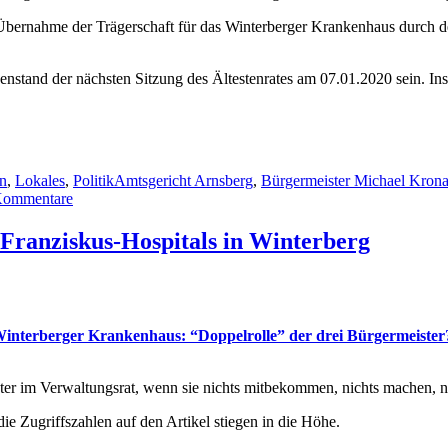
e Übernahme der Trägerschaft für das Winterberger Krankenhaus durch d
nstand der nächsten Sitzung des Ältestenrates am 07.01.2020 sein. Ins
Schlagwörter
en
,
Lokales
,
Politik
Amtsgericht Arnsberg
,
Bürgermeister Michael Kron
zu
Kommentare
Anfrage
der
. Franziskus-Hospitals in Winterberg
Sauerländer
Bürgerliste
zum
Thema
„Krankenhaus
Winterberger Krankenhaus: “Doppelrolle” der drei Bürgermeister
in
Winterberg“
und
er im Verwaltungsrat, wenn sie nichts mitbekommen, nichts machen, n
die
Antwort
ie Zugriffszahlen auf den Artikel stiegen in die Höhe.
des