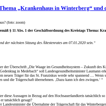
 Thema „Krankenhaus in Winterberg“ und d
aus? (foto: zoom)
gemäß § 11 Abs. 1 der Geschäftsordnung des Kreistags Thema: Kran
nd der nächsten Sitzung des Ältestenrates am 07.01.2020 sein.“
unter der Überschrift „Die Waage im Gesundheitssystem – Zukunft des
nktag in Medebach“ soll Landesgesundheitsminister Laumann erklärt
nem neuen Träger für das St. Franziskus werde sehr spannend … Wenn sic
en und die Trägerschaft übernehmen. ‚Dazu kann ich den zwingen.‘ “
r diese Aussagen in Bezug auf den Hochsauerlandkreis tatsächlich so
 er tatsächlich gesagt?
der Landesminister die Übernahme der Trägerschaft für das Winterber