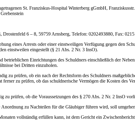
etragenen St. Franziskus-Hospital Winterberg gGmbH, Franziskusstr. 2
 Grebenstein
 Drostenfeld 6 – 8, 59759 Arnsberg, Telefon: 0202493880, Fax: 02151
hung eines Arrests oder einer einstweiligen Verfügung gegen den Schu
 einstweilen eingestellt (§ 21 Abs. 2 Nr. 3 InsO).
nd betrieblichen Einrichtungen des Schuldners einschließlich der Nebe
tnisse bei Dritten einzuholen.
ändig zu prüfen, ob ein nach der Rechtsform des Schuldners maßgeblich
 ferner zu prüfen, ob das schuldnerische Vermögen die Kosten des Verf
ig zu prüfen, ob die Voraussetzungen des § 270 Abs. 2 Nr. 2 InsO vorl
 Anordnung zu Nachteilen für die Gläubiger führen wird, soll umgehend
onaten vollständig erfüllen kann, ist dem Gericht ein Zwischenbericht 