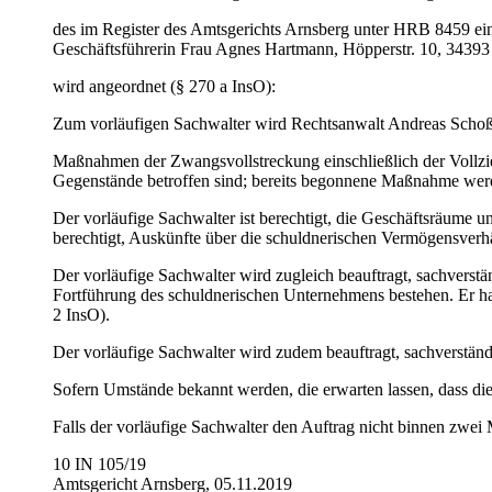
des im Register des Amtsgerichts Arnsberg unter HRB 8459 eing
Geschäftsführerin Frau Agnes Hartmann, Höpperstr. 10, 34393
wird angeordnet (§ 270 a InsO):
Zum vorläufigen Sachwalter wird Rechtsanwalt Andreas Schoß,
Maßnahmen der Zwangsvollstreckung einschließlich der Vollzie
Gegenstände betroffen sind; bereits begonnene Maßnahme werden
Der vorläufige Sachwalter ist berechtigt, die Geschäftsräume u
berechtigt, Auskünfte über die schuldnerischen Vermögensverhäl
Der vorläufige Sachwalter wird zugleich beauftragt, sachverst
Fortführung des schuldnerischen Unternehmens bestehen. Er hat
2 InsO).
Der vorläufige Sachwalter wird zudem beauftragt, sachverständ
Sofern Umstände bekannt werden, die erwarten lassen, dass die
Falls der vorläufige Sachwalter den Auftrag nicht binnen zwei M
10 IN 105/19
Amtsgericht Arnsberg, 05.11.2019