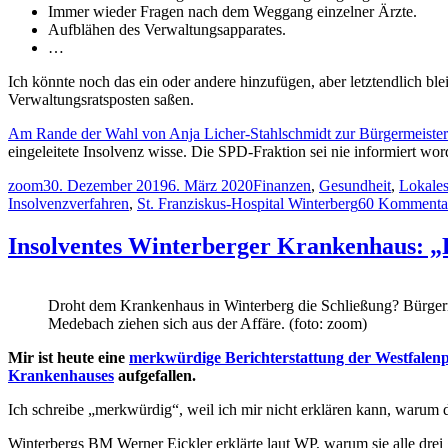
Immer wieder Fragen nach dem Weggang einzelner Ärzte.
Aufblähen des Verwaltungsapparates.
…
Ich könnte noch das ein oder andere hinzufügen, aber letztendlich bl
Verwaltungsratsposten saßen.
Am Rande der Wahl von Anja Licher-Stahlschmidt zur Bürgermeister
eingeleitete Insolvenz wisse. Die SPD-Fraktion sei nie informiert wo
Autor
Veröffentlicht
Kategorien
zoom
30. Dezember 2019
6. März 2020
Finanzen
,
Gesundheit
,
Lokale
am
Insolvenzverfahren
,
St. Franziskus-Hospital Winterberg
60 Kommenta
Insolventes Winterberger Krankenhaus: „D
Droht dem Krankenhaus in Winterberg die Schließung? Bürger
Medebach ziehen sich aus der Affäre. (foto: zoom)
Mir ist heute eine
merkwürdige Berichterstattung der Westfalenp
Krankenhauses
aufgefallen.
Ich schreibe „merkwürdig“, weil ich mir nicht erklären kann, warum
Winterbergs BM Werner Eickler erklärte laut WP, warum sie alle drei g