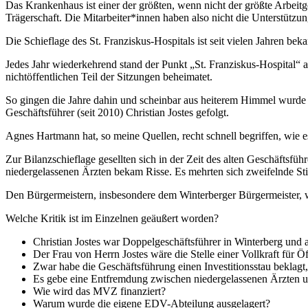
Das Krankenhaus ist einer der größten, wenn nicht der größte Arbeitge
Trägerschaft. Die Mitarbeiter*innen haben also nicht die Unterstützu
Die Schieflage des St. Franziskus-Hospitals ist seit vielen Jahren bek
Jedes Jahr wiederkehrend stand der Punkt „St. Franziskus-Hospital“
nichtöffentlichen Teil der Sitzungen beheimatet.
So gingen die Jahre dahin und scheinbar aus heiterem Himmel wurde
Geschäftsführer (seit 2010) Christian Jostes gefolgt.
Agnes Hartmann hat, so meine Quellen, recht schnell begriffen, wie 
Zur Bilanzschieflage gesellten sich in der Zeit des alten Geschäftsf
niedergelassenen Ärzten bekam Risse. Es mehrten sich zweifelnde St
Den Bürgermeistern, insbesondere dem Winterberger Bürgermeister, wa
Welche Kritik ist im Einzelnen geäußert worden?
Christian Jostes war Doppelgeschäftsführer in Winterberg un
Der Frau von Herrn Jostes wäre die Stelle einer Vollkraft für Ö
Zwar habe die Geschäftsführung einen Investitionsstau beklagt,
Es gebe eine Entfremdung zwischen niedergelassenen Ärzten
Wie wird das MVZ finanziert?
Warum wurde die eigene EDV-Abteilung ausgelagert?