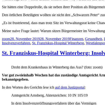
Sie hätten eine Doppelrolle, da sie neben ihrer Position als Bürgerm
Den örtlichen Beteiligten wollten sie nicht den „Schwarzen Peter“ zu
„Es ist frustrierend, dass man trotz Sitz im Verwaltungsrat keine C
Meine naive Frage lautet: Warum sitzen Bürgermeister im Verwaltung
Autor
Veröffentlicht
Kategorien
zoom
28. November 2019
28. November 2019
Finanzen
,
Gesundheit
,
am
Insolvenzverfahren
,
St. Franziskus-Hospital Winterberg
,
Westfalenpos
St. Franziskus-Hospital Winterberg: Inso
Droht dem Krankenhaus in Winterberg das Aus? (foto: zoom)
Vor gut zweieinhalb Wochen hat das zuständige Amtsgericht Arn
bekanntgegeben.
In den Worten des Gerichts lese ich
auf dem Justizportal
:
Amtsgericht Arnsberg, Aktenzeichen: 10 IN 105/19
In dem Insolvenzeröffnungsverfahren über das Vermögen