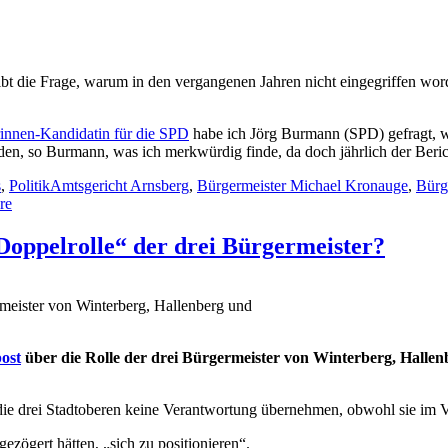
eibt die Frage, warum in den vergangenen Jahren nicht eingegriffen word
innen-Kandidatin für die SPD
habe ich Jörg Burmann (SPD) gefragt, 
rden, so Burmann, was ich merkwürdig finde, da doch jährlich der Beri
Schlagwörter
s
,
Politik
Amtsgericht Arnsberg
,
Bürgermeister Michael Kronauge
,
Bürg
zu
re
Nachlese
und
oppelrolle“ der drei Bürgermeister?
Vorlese
zur
Insolvenz
meister von Winterberg, Hallenberg und
des
St.
Franziskus-
ost
über die Rolle der drei Bürgermeister von Winterberg, Hall
Hospitals
in
Winterberg
 die drei Stadtoberen keine Verantwortung übernehmen, obwohl sie im 
ezögert hätten, „sich zu positionieren“.