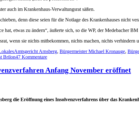
eister auch im Krankenhaus-Verwaltungsrat säßen.
schieben, denn diese seien für die Notlage des Krankenhauses nicht ver
hance hat, etwas zu ändern“, äußerte sich, so die WP, der Medebacher 
srat, wenn sie nichts mitbekommen, nichts machen, nichts verhindern u
Schlagwörter
Lokales
Amtsgericht Arnsberg
,
Bürgermeister Michael Kronauge
,
Bürge
zu
t Brilon
47 Kommentare
Insolventes
Winterberger
lvenzverfahren Anfang November eröffnet
Krankenhaus:
„Doppelrolle“
der
drei
Bürgermeister?
sberg die Eröffnung eines Insolvenzverfahrens über das Kranken