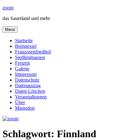
Zum
zoom
Inhalt
das Sauerland und mehr
springen
Menü
Startseite
Brennessel
Franzosenfriedhof
Siedlinghausen
Freizeit
Galerie
Impressum
Datenschutz
Datenauszug
Daten Löschen
Veranstaltungen
Über
Mastodon
Schlagwort:
Finnland