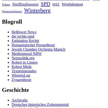
SPD
Siedlinghausen
Westfalenpost
WAZ
Schnee
Winterberg
Wiemeringhausen
Blogroll
Belltower News
der rechte rand
Endstation Rechts
Humanistischer Pressedienst
Jewish Chamber Orchestra Munich
Medienmoral NRW
Netzpolitik.org
Robert in Lingen
Robert Misik
Texperimentales
WissensLog
Zynaesthesie
Geschichte
Archivalia
Deutsches historisches Zeitungsportal