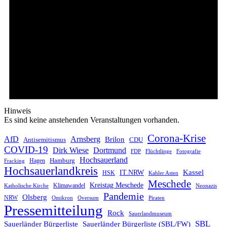
Hinweis
Es sind keine anstehenden Veranstaltungen vorhanden.
Corona-Krise
AfD
Arnsberg
Brilon
CDU
Antisemitismus
COVID-19
Dirk Wiese
Dortmund
FDP
Flüchtlinge
Fotografie
Hochsauerland
Hagen
Hamburg
Fracking
Hochsauerlandkreis
IT.NRW
Kassel
HSK
Kahler Asten
Meschede
Kreistag Meschede
Klimawandel
Katholische Kirche
Neonazis
Pandemie
Olsberg
NRW
Omikron
Oversum
Piraten
Pressemitteilung
Rock
Sauerlandmuseum
SBL
Sauerländer Bürgerliste
Sauerländer Bürgerliste (SBL/FW)