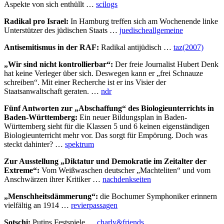
Aspekte von sich enthüllt …
scilogs
und
mehr
Radikal pro Israel:
In Hamburg treffen sich am Wochenende linke
…
Unterstützer des jüdischen Staats …
juedischeallgemeine
Antisemitismus in der RAF:
Radikal antijüdisch …
taz(2007)
„Wir sind nicht kontrollierbar“:
Der freie Journalist Hubert Denk
hat keine Verleger über sich. Deswegen kann er „frei Schnauze
schreiben“. Mit einer Recherche ist er ins Visier der
Staatsanwaltschaft geraten. …
ndr
Fünf Antworten zur „Abschaffung“ des Biologieunterrichts in
Baden-Württemberg:
Ein neuer Bildungsplan in Baden-
Württemberg sieht für die Klassen 5 und 6 keinen eigenständigen
Biologieunterricht mehr vor. Das sorgt für Empörung. Doch was
steckt dahinter? …
spektrum
Zur Ausstellung „Diktatur und Demokratie im Zeitalter der
Extreme“:
Vom Weißwaschen deutscher „Machteliten“ und vom
Anschwärzen ihrer Kritiker …
nachdenkseiten
„Menschheitsdämmerung“:
die Bochumer Symphoniker erinnern
vielfältig an 1914 …
revierpassagen
Sotschi:
Putins Festspiele …
charly&friends