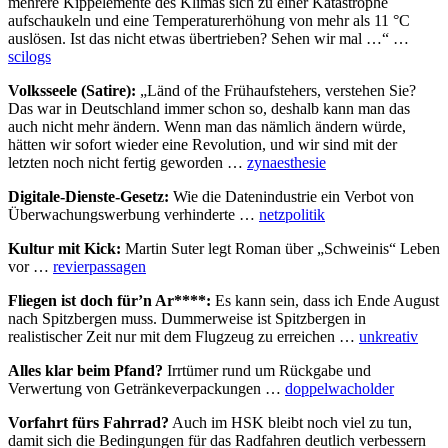
mehrere Kippelemente des Klimas sich zu einer Katastrophe
aufschaukeln und eine Temperaturerhöhung von mehr als 11 °C
auslösen. Ist das nicht etwas übertrieben? Sehen wir mal …“ …
scilogs
Volksseele (Satire):
„Länd of the Frühaufstehers, verstehen Sie?
Das war in Deutschland immer schon so, deshalb kann man das
auch nicht mehr ändern. Wenn man das nämlich ändern würde,
hätten wir sofort wieder eine Revolution, und wir sind mit der
letzten noch nicht fertig geworden …
zynaesthesie
Digitale-Dienste-Gesetz:
Wie die Datenindustrie ein Verbot von
Überwachungswerbung verhinderte …
netzpolitik
Kultur mit Kick:
Martin Suter legt Roman über „Schweinis“ Leben
vor …
revierpassagen
Fliegen ist doch für’n Ar****:
Es kann sein, dass ich Ende August
nach Spitzbergen muss. Dummerweise ist Spitzbergen in
realistischer Zeit nur mit dem Flugzeug zu erreichen …
unkreativ
Alles klar beim Pfand?
Irrtümer rund um Rückgabe und
Verwertung von Getränkeverpackungen …
doppelwacholder
Vorfahrt fürs Fahrrad?
Auch im HSK bleibt noch viel zu tun,
damit sich die Bedingungen für das Radfahren deutlich verbessern