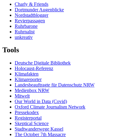
Charly & Friends
Dortmunder Augenblicke
Nordstadtblogger
Revierpassagen
Ruhrbarone
Ruhrnalist
unkreativ
Tools
Deutsche Digitale Bibliothek
Holocaust-Referenz
Klimafakten
Klimareporter
Landesbeauftragte für Datenschutz NRW
Medienbox NRW
Mitwelt
Our World in Data (Covid)
Oxford Climate Journalism Network
Pressekodex
Registerportal
Skeptical Science
Stadtwanderwege Kassel
The October 7th Massacre