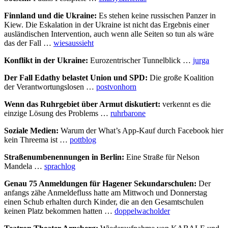
Finnland und die Ukraine:
Es stehen keine russischen Panzer in
Kiew. Die Eskalation in der Ukraine ist nicht das Ergebnis einer
ausländischen Intervention, auch wenn alle Seiten so tun als wäre
das der Fall …
wiesaussieht
Konflikt in der Ukraine:
Eurozentrischer Tunnelblick …
jurga
Der Fall Edathy belastet Union und SPD:
Die große Koalition
der Verantwortungslosen …
postvonhorn
Wenn das Ruhrgebiet über Armut diskutiert:
verkennt es die
einzige Lösung des Problems …
ruhrbarone
Soziale Medien:
Warum der What’s App-Kauf durch Facebook hier
kein Threema ist …
pottblog
Straßenumbenennungen in Berlin:
Eine Straße für Nelson
Mandela …
sprachlog
Genau 75 Anmeldungen für Hagener Sekundarschulen:
Der
anfangs zähe Anmeldefluss hatte am Mittwoch und Donnerstag
einen Schub erhalten durch Kinder, die an den Gesamtschulen
keinen Platz bekommen hatten …
doppelwacholder