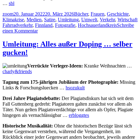
…
sbl
Autor
Veröffentlicht
Kategorien
zoom
20. Januar 2022
20. März 2026
Bücher
,
Frauen
,
Geschichte
,
am
S
Klimakrise
,
Medien
,
Satire
,
Umleitung
,
Umwelt
,
Verkehr
,
Wirtschaft
Fahrradverkehr
,
Finnland
,
Fotografie
,
Hochsauerlandkreis
Schreibe
zu
einen Kommentar
Umleitung:
Wo
Umleitung: Alles außer Doping … selber
kommen
gucken!
die
ganzen
Millionär*innen
Verrückte Verleger-Ideen:
Kranke Weihnachten …
her?
charly&friends
Heißzeit,
Volksseele,
Tagung zum 175-jährigen Jubiläum der Photographie:
Missing
Kultur
Links & Forschungsluecken …
hsozukult
mit
Kick,
Drei Jahre Plagiatsdebatte:
Der Plagiatsdiskurs hat sich seit dem
Fliegen
Fall Guttenberg gedreht: Plagiatoren galten zunächst vor allem als
ist
Täter. Nun gelten Plagiatsverdächtige vor allem als Opfer, Plagiate
für’n
hingegen als vernachlässigbar …
erbloggtes
Ar****,
Historische Musikalität:
Ohne die historischen Bezüge lässt sich
Vorfahrt
keine Gegenwart verstehen, während die Vergangenheit, im
fürs
Rückblick einer jeder Gegenwart anders beobachtet, jeweils andere
Fahrrad