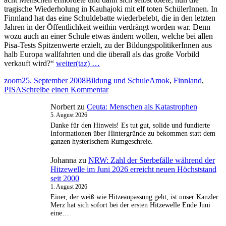
tragische Wiederholung in Kauhajoki mit elf toten SchülerInnen. In
Finnland hat das eine Schuldebatte wiederbelebt, die in den letzten
Jahren in der Öffentlichkeit weithin verdrängt worden war. Denn
wozu auch an einer Schule etwas ändern wollen, welche bei allen
Pisa-Tests Spitzenwerte erzielt, zu der BildungspolitikerInnen aus
halb Europa wallfahrten und die überall als das große Vorbild
verkauft wird?“
weiter(taz) …
Autor
Veröffentlicht
Kategorien
Schlagwörter
zoom
25. September 2008
Bildung und Schule
Amok
,
Finnland
,
am
zu
PISA
Schreibe einen Kommentar
Schulsystem
Norbert
zu
Ceuta: Menschen als Katastrophen
Finnland
5. August 2026
–
Menschlich
Danke für den Hinweis! Es tut gut, solide und fundierte
Informationen über Hintergründe zu bekommen statt dem
auf
ganzen hysterischem Rumgeschreie.
der
Strecke
Johanna
zu
NRW: Zahl der Sterbefälle während der
geblieben?
Hitzewelle im Juni 2026 erreicht neuen Höchststand
seit 2000
1. August 2026
Einer, der weiß wie Hitzeanpassung geht, ist unser Kanzler.
Merz hat sich sofort bei der ersten Hitzewelle Ende Juni
eine…