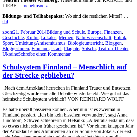
Teatron Theater Arnsberg:
Wiederaufnahme von KABALE und
LIEBE …
neheimsnetz
Bildungs- und Teilhabepaket:
Wo sind die restlichen Mittel? …
sbl
Autor
Veröffentlicht
Kategorien
zoom
21. Februar 2014
Bildung und Schule
,
Europa
,
Finanzen
,
am
Geschichte
,
Kultur
,
Lokales
,
Medien
,
Naturwissenschaft
,
Politik
,
Schlagwörter
Sport
,
Umleitung
Antisemitismus
,
Biologieunterricht
,
Bloggen
,
BloggerInnen
,
Finnland
,
Israel
,
Plagiate
,
Sotschi
,
Teatron Theater
,
zu
Ukraine
Schreibe einen Kommentar
Umleitung:
Alles
Schulsystem Finnland – Menschlich auf
außer
der Strecke geblieben?
Doping
…
selber
„Nach dem Amoklauf herrschen in Finnland Trauer und Entsetzen.
gucken!
Gleichzeitig wurde eine alte Debatte wiederbelebt: Wie gut ist das
heimische Schulsystem wirklich? VON REINHARD WOLFF
Es hätte überall passieren können. Aber nun ist es zweimal in
Finnland passiert. „Ich bin kein bisschen verwundert“, sagt Anna
Lindblom, Schwedischlehrerin in Helsinki: „Allenfalls erstaunt, dass
so etwas nicht schon früher geschehen ist.“ Vor einem knappen Jahr
der Amoklauf eines Abiturienten an der Schule von Jokela, der erst
acht Menschen ermordete und dann sich selbst tötete, nun die