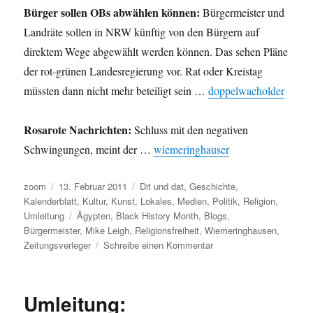
Bürger sollen OBs abwählen können:
Bürgermeister und
Landräte sollen in NRW künftig von den Bürgern auf
direktem Wege abgewählt werden können. Das sehen Pläne
der rot-grünen Landesregierung vor. Rat oder Kreistag
müssten dann nicht mehr beteiligt sein …
doppelwacholder
Rosarote Nachrichten:
Schluss mit den negativen
Schwingungen, meint der …
wiemeringhauser
Autor
Veröffentlicht
Kategorien
zoom
13. Februar 2011
Dit und dat
,
Geschichte
,
am
Kalenderblatt
,
Kultur
,
Kunst
,
Lokales
,
Medien
,
Politik
,
Religion
,
Schlagwörter
Umleitung
Ägypten
,
Black History Month
,
Blogs
,
Bürgermeister
,
Mike Leigh
,
Religionsfreiheit
,
Wiemeringhausen
,
zu
Zeitungsverleger
Schreibe einen Kommentar
Umleitung:
Another
Year,
Umleitung:
Religionen,