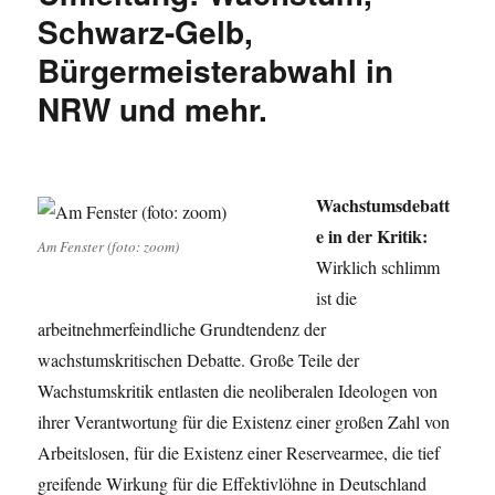
Winterberger
Schwarz-Gelb,
SPD?
Bürgermeisterabwahl in
Gedanken
zur
NRW und mehr.
Wahl
…
Wachstumsdebatt
e in der Kritik:
Am Fenster (foto: zoom)
Wirklich schlimm
ist die
arbeitnehmerfeindliche Grundtendenz der
wachstumskritischen Debatte. Große Teile der
Wachstumskritik entlasten die neoliberalen Ideologen von
ihrer Verantwortung für die Existenz einer großen Zahl von
Arbeitslosen, für die Existenz einer Reservearmee, die tief
greifende Wirkung für die Effektivlöhne in Deutschland