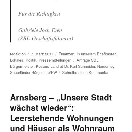
Für die Richtigkeit
Gabriele Joch-Eren
(SBL-Geschäftsführerin)
Autor
Veröffentlicht
Kategorien
redaktion
7. März 2017
Finanzen
,
In unserem Briefkasten
,
am
Schlagwörter
Lokales
,
Politik
,
Pressemitteilungen
Anfrage SBL
,
Bürgermeister
,
Kosten
,
Landrat Dr. Karl Schneider
,
Norderney
,
zu
Sauerländer Bürgerliste/FW
Schreibe einen Kommentar
Kosten
der
mehrtägigen
Arnsberg – „Unsere Stadt
Konferenz
des
wächst wieder“:
Landrats
Leerstehende Wohnungen
mit
den
und Häuser als Wohnraum
Bürgermeiste