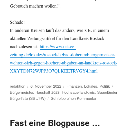
Gebrauch machen wollen.”.
Schade!
In anderen Kreisen läuft das anders, wie z.B. in einem
aktuellen Zeitungsartikel für den Landkreis Rostock
nachzulesen ist:
https://www.ostsee-
zeitung.de/lokales/rostock-lk/bad-doberan/buergermeister-
wehren-sich-gegen-hoehere-abgaben-an-landkreis-rostock-
XXYTDN72WJPP3O7QLKEETRVGY4.html
Autor
Veröffentlicht
Kategorien
Schlagwö
redaktion
6. November 2022
Finanzen
,
Lokales
,
Politik
am
Bürgermeister
,
Haushalt 2023
,
Hochsauerlandkreis
,
Sauerländer
zu
Bürgerliste (SBL/FW)
Schreibe einen Kommentar
Hochsauerlandkreis
das
Schweigen
Fast eine Blogpause …
der
Bürgermeister