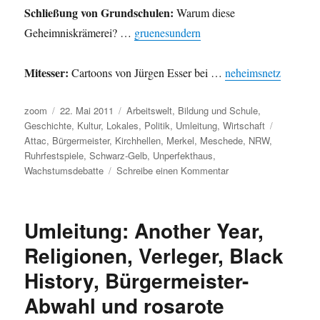
Schließung von Grundschulen:
Warum diese
Geheimniskrämerei? …
gruenesundern
Mitesser:
Cartoons von Jürgen Esser bei …
neheimsnetz
Autor
Veröffentlicht
Kategorien
zoom
22. Mai 2011
Arbeitswelt
,
Bildung und Schule
,
am
Schlagwör
Geschichte
,
Kultur
,
Lokales
,
Politik
,
Umleitung
,
Wirtschaft
Attac
,
Bürgermeister
,
Kirchhellen
,
Merkel
,
Meschede
,
NRW
,
Ruhrfestspiele
,
Schwarz-Gelb
,
Unperfekthaus
,
zu
Wachstumsdebatte
Schreibe einen Kommentar
Umleitung:
Wachstum,
Schwarz-
Umleitung: Another Year,
Gelb,
Bürgermeisterabwahl
Religionen, Verleger, Black
in
History, Bürgermeister-
NRW
und
Abwahl und rosarote
mehr.