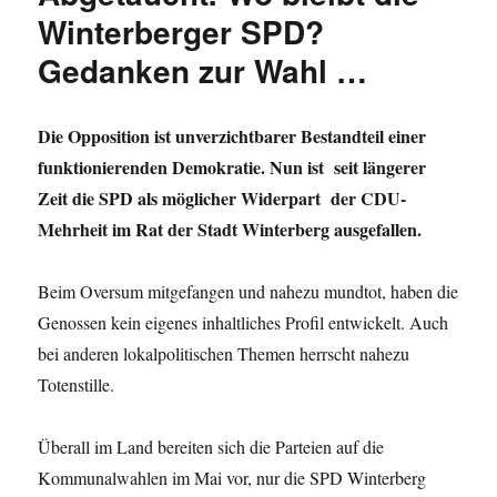
wächst
Winterberger SPD?
wieder“:
Gedanken zur Wahl …
Leerstehen
Wohnungen
und
Häuser
Die Opposition ist unverzichtbarer Bestandteil einer
als
funktionierenden Demokratie. Nun ist seit längerer
Wohnraum
Zeit die SPD als möglicher Widerpart der CDU-
für
geflüchtete
Mehrheit im Rat der Stadt Winterberg ausgefallen.
Menschen
nutzen
Beim Oversum mitgefangen und nahezu mundtot, haben die
Genossen kein eigenes inhaltliches Profil entwickelt. Auch
bei anderen lokalpolitischen Themen herrscht nahezu
Totenstille.
Überall im Land bereiten sich die Parteien auf die
Kommunalwahlen im Mai vor, nur die SPD Winterberg