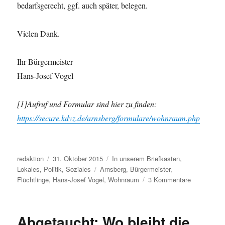
bedarfsgerecht, ggf. auch später, belegen.
Vielen Dank.
Ihr Bürgermeister
Hans-Josef Vogel
[1]Aufruf und Formular sind hier zu finden:
https://secure.kdvz.de/arnsberg/formulare/wohnraum.php
Autor
Veröffentlicht
Kategorien
redaktion
31. Oktober 2015
In unserem Briefkasten
,
am
Schlagwörter
Lokales
,
Politik
,
Soziales
Arnsberg
,
Bürgermeister
,
zu
Flüchtlinge
,
Hans-Josef Vogel
,
Wohnraum
3 Kommentare
Arnsberg
–
„Unsere
Abgetaucht: Wo bleibt die
Stadt