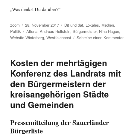
„Was denkst Du darüber?“
Autor
Veröffentlicht
Kategorien
zoom
28. November 2017
Dit und dat
,
Lokales
,
Medien
,
am
Schlagwörter
Politik
Altena
,
Andreas Hollstein
,
Bürgermeister
,
Nina Hagen
,
zu
Website Winterberg
,
Westfalenpost
Schreibe einen Kommentar
Fast
eine
Blogp
Kosten der mehrtägigen
…
dann
Konferenz des Landrats mit
sind
den Bürgermeistern der
da
aber
kreisangehörigen Städte
noch
die
und Gemeinden
neue
Websi
der
Pressemitteilung der Sauerländer
Stadt
Bürgerliste
Winte