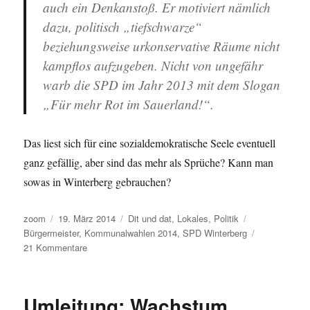
auch ein Denkanstoß. Er motiviert nämlich
dazu, politisch „tiefschwarze“
beziehungsweise urkonservative Räume nicht
kampflos aufzugeben. Nicht von ungefähr
warb die SPD im Jahr 2013 mit dem Slogan
„Für mehr Rot im Sauerland!“.
Das liest sich für eine sozialdemokratische Seele eventuell
ganz gefällig, aber sind das mehr als Sprüche? Kann man
sowas in Winterberg gebrauchen?
Autor
Veröffentlicht
Kategorien
Schlagwörter
zoom
19. März 2014
Dit und dat
,
Lokales
,
Politik
am
Bürgermeister
,
Kommunalwahlen 2014
,
SPD Winterberg
zu
21 Kommentare
Abgetaucht:
Wo
bleibt
Umleitung: Wachstum,
die