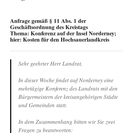
und
die
Frage
Anfrage gemäß § 11 Abs. 1 der
der
Geschäftsordnung des Kreistags
Westf
Thema: Konferenz auf der Insel Norderney;
zum
hier: Kosten für den Hochsauerlandkreis
Attent
in
Alten
Sehr geehrter Herr Landrat,
In dieser Woche findet auf Norderney eine
mehrtägige Konferenz des Landrats mit den
Bürgermeistern der kreisangehörigen Städte
und Gemeinden statt.
In dem Zusammenhang bitten wir Sie zwei
Fragen zu beantworten: