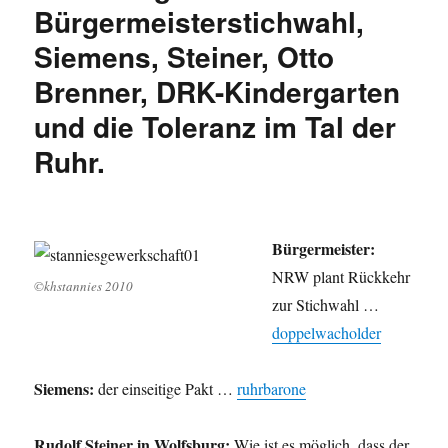
Verleger,
Bürgermeisterstichwahl,
Black
Siemens, Steiner, Otto
History,
Bürgermeister-
Brenner, DRK-Kindergarten
Abwahl
und
und die Toleranz im Tal der
rosarote
Ruhr.
Nachrichten.
Bürgermeister:
NRW plant Rückkehr
©khstannies 2010
zur Stichwahl …
doppelwacholder
Siemens:
der einseitige Pakt …
ruhrbarone
Rudolf Steiner in Wolfsburg:
Wie ist es möglich, dass der