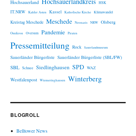
Hochsauerlandkreis
Hochsauerland
HSK
IT.NRW
Kassel
Klimawandel
Kahler Asten
Katholische Kirche
Meschede
Olsberg
Kreistag Meschede
Neonazis
NRW
Pandemie
Omikron
Oversum
Piraten
Pressemitteilung
Rock
Sauerlandmuseum
Sauerländer Bürgerliste
Sauerländer Bürgerliste (SBL/FW)
SPD
SBL
Siedlinghausen
WAZ
Schnee
Winterberg
Westfalenpost
Wiemeringhausen
BLOGROLL
Belltower News