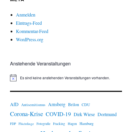
Anmelden
Eintrags-Feed
Kommentar-Feed
WordPress.org
Anstehende Veranstaltungen
Es sind keine anstehenden Veranstaltungen vorhanden.
H
i
n
w
e
i
AfD
Arnsberg
Brilon
CDU
Antisemitismus
s
Corona-Krise
COVID-19
Dirk Wiese
Dortmund
Hamburg
Hagen
FDP
Flüchtlinge
Fotografie
Fracking