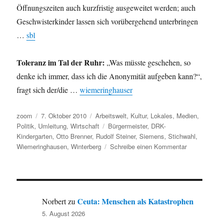
Öffnungszeiten auch kurzfristig ausgeweitet werden; auch
Geschwisterkinder lassen sich vorübergehend unterbringen
…
sbl
Toleranz im Tal der Ruhr:
„Was müsste geschehen, so
denke ich immer, dass ich die Anonymität aufgeben kann?“,
fragt sich der/die …
wiemeringhauser
Autor
Veröffentlicht
Kategorien
zoom
7. Oktober 2010
Arbeitswelt
,
Kultur
,
Lokales
,
Medien
,
am
Schlagwörter
Politik
,
Umleitung
,
Wirtschaft
Bürgermeister
,
DRK-
Kindergarten
,
Otto Brenner
,
Rudolf Steiner
,
Siemens
,
Stichwahl
,
zu
Wiemeringhausen
,
Winterberg
Schreibe einen Kommentar
Umleitung:
Bürgermeist
Siemens,
Steiner,
Otto
Ceuta: Menschen als Katastrophen
Norbert
zu
Brenner,
5. August 2026
DRK-