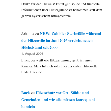
Danke für den Hinweis! Es tut gut, solide und fundierte
Kindergart
und
Informationen über Hintergründe zu bekommen statt dem
die
ganzen hysterischem Rumgeschreie.
Toleranz
im
Tal
NRW: Zahl der Sterbefälle während
Johanna
zu
der
der Hitzewelle im Juni 2026 erreicht neuen
Ruhr.
Höchststand seit 2000
1. August 2026
Einer, der weiß wie Hitzeanpassung geht, ist unser
Kanzler. Merz hat sich sofort bei der ersten Hitzewelle
Ende Juni eine…
Bock
Hitzeschutz vor Ort: Städte und
zu
Gemeinden und wir alle müssen konsequent
handeln