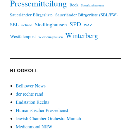
Pressemitteilung
Rock
Sauerlandmuseum
Sauerländer Bürgerliste
Sauerländer Bürgerliste (SBL/FW)
SPD
SBL
Siedlinghausen
WAZ
Schnee
Winterberg
Westfalenpost
Wiemeringhausen
BLOGROLL
Belltower News
der rechte rand
Endstation Rechts
Humanistischer Pressedienst
Jewish Chamber Orchestra Munich
Medienmoral NRW