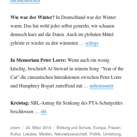
Wie war der Winter?
In Deutschland war der Winter:
warm. Das hat wohl jeder selbst gemerkt, wir schauen
dennoch kurz auf die Daten. Auch im globalen Mittel
gehörte er wieder zu den wärmsten …
scilogs
In Memoriam Peter Lorre:
Wenn auch ein wenig
kitschig, beschrieb Al Stewart in seinem Song “Year of the
Cat” die cineastischen Interaktionen zwischen Peter Lorre
und Humphrey Bogart zutreffend mit …
neheimsnetz
Kreistag:
SBL-Antrag für Senkung des PTA-Schulgeldes
beschlossen …
sbl
Autor
Veröffentlicht
Kategorien
zoom
24. März 2014
Bildung und Schule
,
Europa
,
Frauen
,
am
Kultur
,
Lokales
,
Medien
,
Naturwissenschaft
,
Politik
,
Umleitung
,