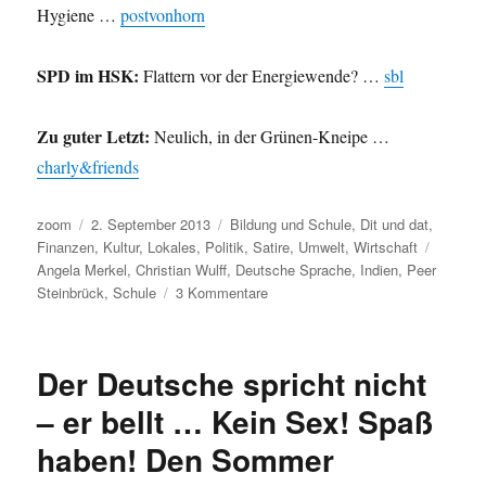
Hygiene …
postvonhorn
SPD im HSK:
Flattern vor der Energiewende? …
sbl
Zu guter Letzt:
Neulich, in der Grünen-Kneipe …
charly&friends
Autor
Veröffentlicht
Kategorien
zoom
2. September 2013
Bildung und Schule
,
Dit und dat
,
am
Schlagw
Finanzen
,
Kultur
,
Lokales
,
Politik
,
Satire
,
Umwelt
,
Wirtschaft
Angela Merkel
,
Christian Wulff
,
Deutsche Sprache
,
Indien
,
Peer
zu
Steinbrück
,
Schule
3 Kommentare
Umleitung:
Sprachpanscher,
Schulpanscher,
Der Deutsche spricht nicht
Politpanscher,
Medienpanscher,
– er bellt … Kein Sex! Spaß
Energiepanscher
haben! Den Sommer
und
Drogenpanscher.