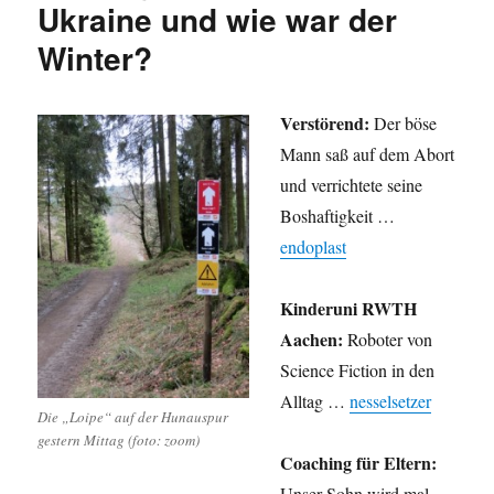
Ukraine und wie war der
Winter?
Verstörend:
Der böse
Mann saß auf dem Abort
und verrichtete seine
Boshaftigkeit …
endoplast
Kinderuni RWTH
Aachen:
Roboter von
Science Fiction in den
Alltag …
nesselsetzer
Die „Loipe“ auf der Hunauspur
gestern Mittag (foto: zoom)
Coaching für Eltern:
Unser Sohn wird mal