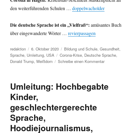
den weiterführenden Schulen …
doppelwacholder
Die deutsche Sprache ist ein „Vielfraß“:
amüsantes Buch
über eingewanderte Wörter …
revierpassagen
Autor
Veröffentlicht
Kategorien
redaktion
6. Oktober 2020
Bildung und Schule
,
Gesundheit
,
am
Schlagwörter
Sprache
,
Umleitung
,
USA
Corona-Krise
,
Deutsche Sprache
,
zu
Donald Trump
,
Weißdorn
Schreibe einen Kommentar
Umleitung:
Weltwahrnehmun
Trump,
Umleitung: Hochbegabte
Corona
und
Kinder,
die
geschlechtergerechte
gefräßige
deutsche
Sprache,
Sprache.
Hoodiejournalismus,