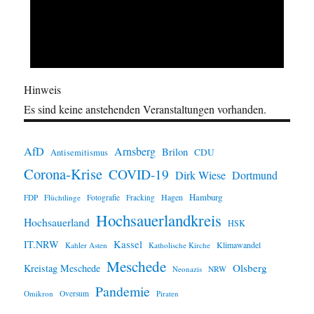
Hinweis
Es sind keine anstehenden Veranstaltungen vorhanden.
AfD
Arnsberg
Brilon
CDU
Antisemitismus
Corona-Krise
COVID-19
Dirk Wiese
Dortmund
Hamburg
Hagen
FDP
Flüchtlinge
Fotografie
Fracking
Hochsauerlandkreis
Hochsauerland
HSK
IT.NRW
Kassel
Klimawandel
Kahler Asten
Katholische Kirche
Meschede
Olsberg
Kreistag Meschede
Neonazis
NRW
Pandemie
Omikron
Oversum
Piraten