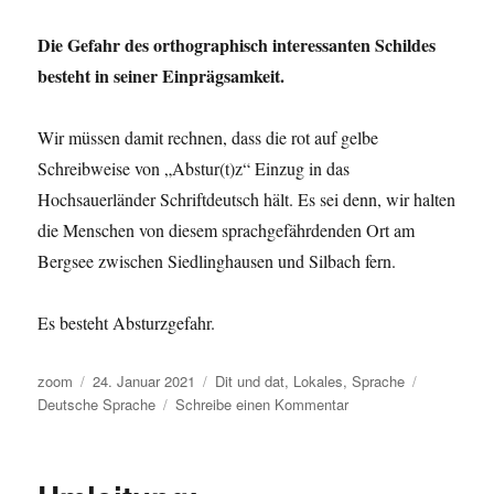
Die Gefahr des orthographisch interessanten Schildes
besteht in seiner Einprägsamkeit.
Wir müssen damit rechnen, dass die rot auf gelbe
Schreibweise von „Abstur(t)z“ Einzug in das
Hochsauerländer Schriftdeutsch hält. Es sei denn, wir halten
die Menschen von diesem sprachgefährdenden Ort am
Bergsee zwischen Siedlinghausen und Silbach fern.
Es besteht Absturzgefahr.
Autor
Veröffentlicht
Kategorien
Schlagwört
zoom
24. Januar 2021
Dit und dat
,
Lokales
,
Sprache
am
zu
Deutsche Sprache
Schreibe einen Kommentar
Am
Bergsee:
Ich