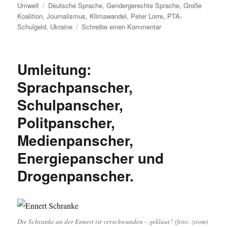
Schlagwörter
Umwelt
Deutsche Sprache
,
Gendergerechte Sprache
,
Große
Koalition
,
Journalismus
,
Klimawandel
,
Peter Lorre
,
PTA-
zu
Schulgeld
,
Ukraine
Schreibe einen Kommentar
Umleitung:
Hochbegabte
Kinder,
Umleitung:
geschlechtergerechte
Sprache,
Sprachpanscher,
Hoodiejournalismus,
Schulpanscher,
Ukraine
und
Politpanscher,
wie
war
Medienpanscher,
der
Energiepanscher und
Winter?
Drogenpanscher.
Die Schranke an der Ennert ist verschwunden – geklaut? (foto: zoom)