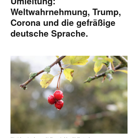
Umleitung:
schenke
euch
Weltwahrnehmung, Trump,
ein
Corona und die gefräßige
„t“.
deutsche Sprache.