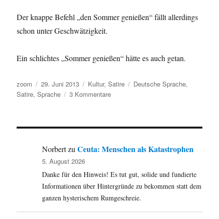
Der knappe Befehl „den Sommer genießen“ fällt allerdings
schon unter Geschwätzigkeit.
Ein schlichtes „Sommer genießen“ hätte es auch getan.
Autor
Veröffentlicht
Kategorien
Schlagwörter
zoom
29. Juni 2013
Kultur
,
Satire
Deutsche Sprache
,
am
zu
Satire
,
Sprache
3 Kommentare
Der
Deutsche
spricht
nicht
–
Ceuta: Menschen als Katastrophen
Norbert
zu
er
5. August 2026
bellt
Danke für den Hinweis! Es tut gut, solide und fundierte
…
Kein
Informationen über Hintergründe zu bekommen statt dem
Sex!
ganzen hysterischem Rumgeschreie.
Spaß
haben!