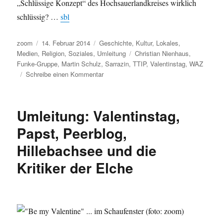
„Schlüssige Konzept“ des Hochsauerlandkreises wirklich
schlüssig? …
sbl
Autor
Veröffentlicht
Kategorien
zoom
14. Februar 2014
Geschichte
,
Kultur
,
Lokales
,
am
Schlagwörter
Medien
,
Religion
,
Soziales
,
Umleitung
Christian Nienhaus
,
Funke-Gruppe
,
Martin Schulz
,
Sarrazin
,
TTIP
,
Valentinstag
,
WAZ
zu
Schreibe einen Kommentar
Umleitung:
Thilo
Sarrazin
Umleitung: Valentinstag,
leidet
ganz
Papst, Peerblog,
schrecklich
Hillebachsee und die
unter
dem
Kritiker der Elche
“Tugendterror”
und
dann
noch
der
Valentinstag