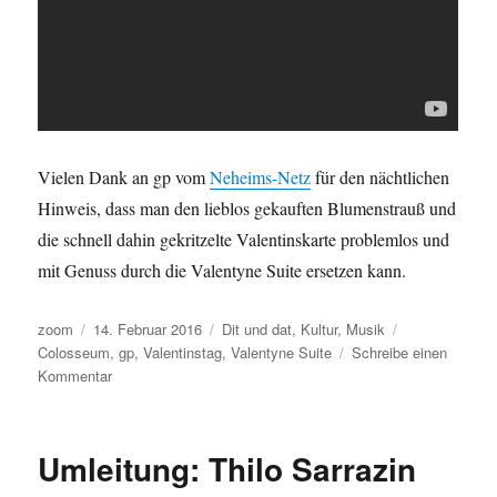
Vielen Dank an gp vom
Neheims-Netz
für den nächtlichen
Hinweis, dass man den lieblos gekauften Blumenstrauß und
die schnell dahin gekritzelte Valentinskarte problemlos und
mit Genuss durch die Valentyne Suite ersetzen kann.
Autor
Veröffentlicht
Kategorien
Schlagwörter
zoom
14. Februar 2016
Dit und dat
,
Kultur
,
Musik
am
Colosseum
,
gp
,
Valentinstag
,
Valentyne Suite
Schreibe einen
zu
Kommentar
Mist
–
Valentinstag
Umleitung: Thilo Sarrazin
vergessen!
Geht