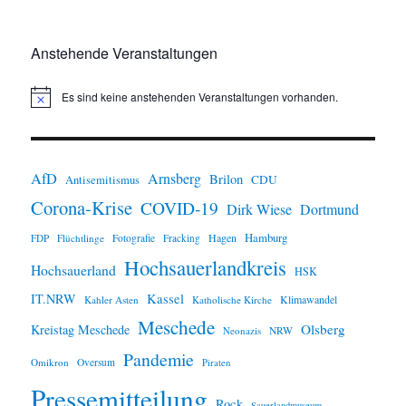
Anstehende Veranstaltungen
Es sind keine anstehenden Veranstaltungen vorhanden.
H
i
n
w
e
i
AfD
Arnsberg
Brilon
CDU
Antisemitismus
s
Corona-Krise
COVID-19
Dirk Wiese
Dortmund
Hamburg
Hagen
FDP
Flüchtlinge
Fotografie
Fracking
Hochsauerlandkreis
Hochsauerland
HSK
IT.NRW
Kassel
Klimawandel
Kahler Asten
Katholische Kirche
Meschede
Olsberg
Kreistag Meschede
Neonazis
NRW
Pandemie
Omikron
Oversum
Piraten
Pressemitteilung
Rock
Sauerlandmuseum