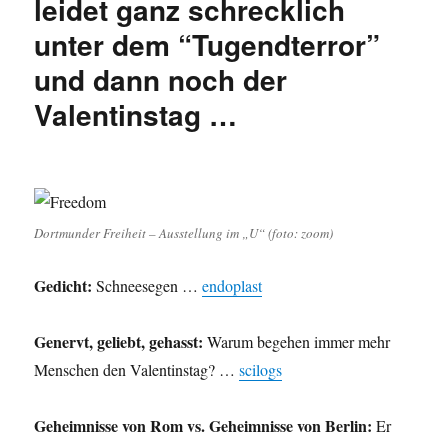
leidet ganz schrecklich
auch
unter dem “Tugendterror”
Musik?
und dann noch der
Valentinstag …
Dortmunder Freiheit – Ausstellung im „U“ (foto: zoom)
Gedicht:
Schneesegen …
endoplast
Genervt, geliebt, gehasst:
Warum begehen immer mehr
Menschen den Valentinstag? …
scilogs
Geheimnisse von Rom vs. Geheimnisse von Berlin:
Er