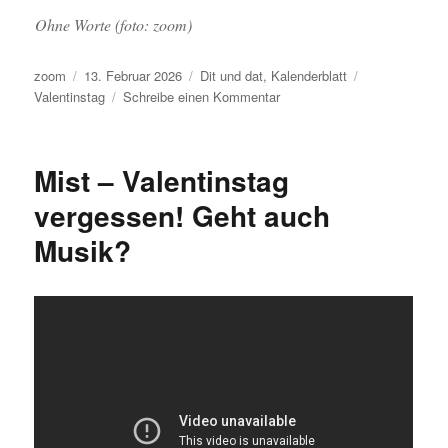
Ohne Worte (foto: zoom)
Autor
Veröffentlicht
Kategorien
Schlagwörter
zoom
13. Februar 2026
Dit und dat
,
Kalenderblatt
am
zu
Valentinstag
Schreibe einen Kommentar
To
whom
it
Mist – Valentinstag
may
concern:
vergessen! Geht auch
Tomorrow
Musik?
is
Valentine’s
Day.