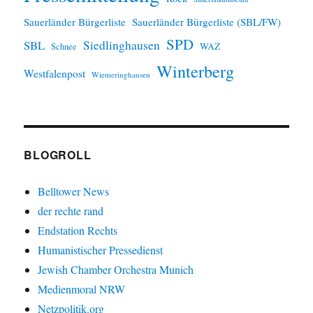
Sauerländer Bürgerliste
Sauerländer Bürgerliste (SBL/FW)
SPD
SBL
Siedlinghausen
WAZ
Schnee
Winterberg
Westfalenpost
Wiemeringhausen
BLOGROLL
Belltower News
der rechte rand
Endstation Rechts
Humanistischer Pressedienst
Jewish Chamber Orchestra Munich
Medienmoral NRW
Netzpolitik.org