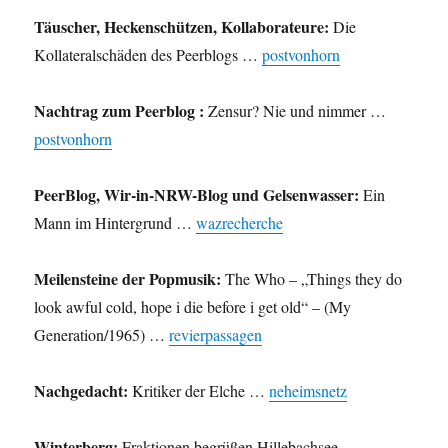
Täuscher, Heckenschützen, Kollaborateure:
Die
Kollateralschäden des Peerblogs …
postvonhorn
Nachtrag zum Peerblog :
Zensur? Nie und nimmer …
postvonhorn
PeerBlog, Wir-in-NRW-Blog und Gelsenwasser:
Ein
Mann im Hintergrund …
wazrecherche
Meilensteine der Popmusik:
The Who – „Things they do
look awful cold, hope i die before i get old“ – (My
Generation/1965) …
revierpassagen
Nachgedacht:
Kritiker der Elche …
neheimsnetz
Winterberg:
Fraktionen begrüßen Hillebachsee-