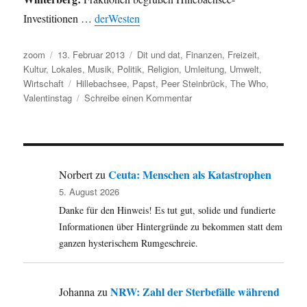
Investitionen …
derWesten
Autor
Veröffentlicht
Kategorien
zoom
13. Februar 2013
Dit und dat
,
Finanzen
,
Freizeit
,
am
Kultur
,
Lokales
,
Musik
,
Politik
,
Religion
,
Umleitung
,
Umwelt
,
Schlagwörter
Wirtschaft
Hillebachsee
,
Papst
,
Peer Steinbrück
,
The Who
,
zu
Valentinstag
Schreibe einen Kommentar
Umleitung:
Valentinstag,
Papst,
Peerblog,
Hillebachsee
Ceuta: Menschen als Katastrophen
Norbert
zu
und
5. August 2026
die
Danke für den Hinweis! Es tut gut, solide und fundierte
Kritiker
der
Informationen über Hintergründe zu bekommen statt dem
Elche
ganzen hysterischem Rumgeschreie.
NRW: Zahl der Sterbefälle während
Johanna
zu