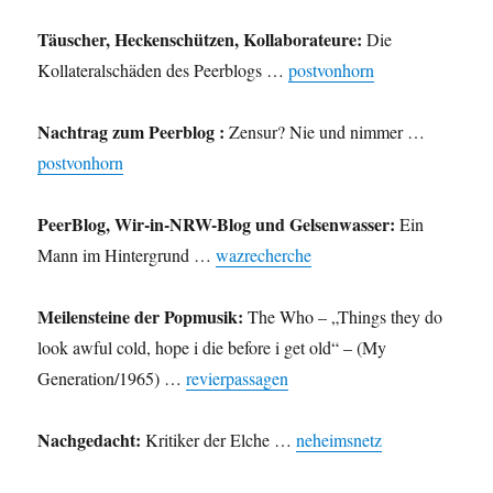
Täuscher, Heckenschützen, Kollaborateure:
Die
Kollateralschäden des Peerblogs …
postvonhorn
Nachtrag zum Peerblog :
Zensur? Nie und nimmer …
postvonhorn
PeerBlog, Wir-in-NRW-Blog und Gelsenwasser:
Ein
Mann im Hintergrund …
wazrecherche
Meilensteine der Popmusik:
The Who – „Things they do
look awful cold, hope i die before i get old“ – (My
Generation/1965) …
revierpassagen
Nachgedacht:
Kritiker der Elche …
neheimsnetz