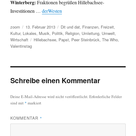
Winterberg:
Fraktionen begrüßen Hillebachsee-
Investitionen …
derWesten
Autor
Veröffentlicht
Kategorien
zoom
13. Februar 2013
Dit und dat
,
Finanzen
,
Freizeit
,
am
Kultur
,
Lokales
,
Musik
,
Politik
,
Religion
,
Umleitung
,
Umwelt
,
Schlagwörter
Wirtschaft
Hillebachsee
,
Papst
,
Peer Steinbrück
,
The Who
,
Valentinstag
Schreibe einen Kommentar
Deine E-Mail-Adresse wird nicht veröffentlicht.
Erforderliche Felder
sind mit
*
markiert
KOMMENTAR
*