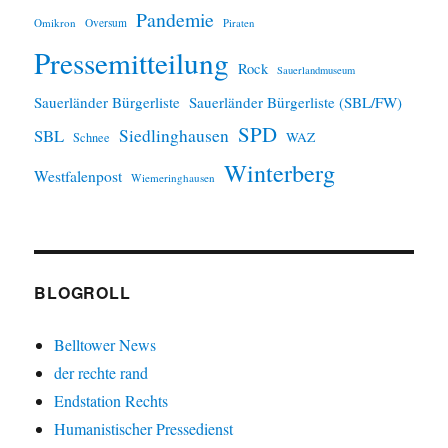
Pandemie
Omikron
Oversum
Piraten
Pressemitteilung
Rock
Sauerlandmuseum
Sauerländer Bürgerliste
Sauerländer Bürgerliste (SBL/FW)
SPD
SBL
Siedlinghausen
WAZ
Schnee
Winterberg
Westfalenpost
Wiemeringhausen
BLOGROLL
Belltower News
der rechte rand
Endstation Rechts
Humanistischer Pressedienst