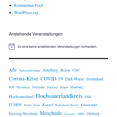
Kommentar-Feed
WordPress.org
Anstehende Veranstaltungen
Es sind keine anstehenden Veranstaltungen vorhanden.
H
i
n
w
e
i
AfD
Arnsberg
Brilon
CDU
Antisemitismus
s
Corona-Krise
COVID-19
Dirk Wiese
Dortmund
Hamburg
Hagen
FDP
Flüchtlinge
Fotografie
Fracking
Hochsauerlandkreis
Hochsauerland
HSK
IT.NRW
Kassel
Klimawandel
Kahler Asten
Katholische Kirche
Meschede
Olsberg
Kreistag Meschede
Neonazis
NRW