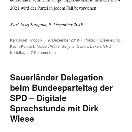
2021 wird der Partei in jedem Fall bevorstehen.
Karl Josef Knoppik, 9. Dezember 2019
Autor
Veröffentlicht
Kategorien
Schlagwörter
Karl Josef Knoppik
9. Dezember 2019
Politik
Erneuerung
,
am
Kevin Kühnert
,
Norbert Walter-Borjans
,
Saskia Esken
,
SPD
zu
Parteitag
7 Kommentare
Glaubwürdigkeit
beschädigt
–
Sauerländer Delegation
letzte
Chance
beim Bundesparteitag der
verspielt!
SPD – Digitale
Neues
SPD-
Sprechstunde mit Dirk
Führungsduo
belässt
Wiese
alles
beim