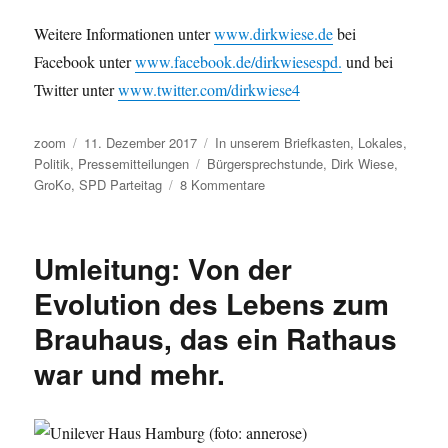
Weitere Informationen unter
www.dirkwiese.de
bei
Facebook unter
www.facebook.de/dirkwiesespd.
und bei
Twitter unter
www.twitter.com/dirkwiese4
Autor
Veröffentlicht
Kategorien
zoom
11. Dezember 2017
In unserem Briefkasten
,
Lokales
,
am
Schlagwörter
Politik
,
Pressemitteilungen
Bürgersprechstunde
,
Dirk Wiese
,
zu
GroKo
,
SPD Parteitag
8 Kommentare
Sauerländer
Delegation
beim
Umleitung: Von der
Bundesparteitag
der
Evolution des Lebens zum
SPD
Brauhaus, das ein Rathaus
–
Digitale
war und mehr.
Sprechstunde
mit
Dirk
Wiese