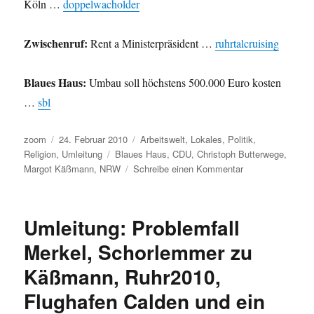
Köln …
doppelwacholder
Zwischenruf:
Rent a Ministerpräsident …
ruhrtalcruising
Blaues Haus:
Umbau soll höchstens 500.000 Euro kosten
…
sbl
Autor
Veröffentlicht
Kategorien
zoom
24. Februar 2010
Arbeitswelt
,
Lokales
,
Politik
,
am
Schlagwörter
Religion
,
Umleitung
Blaues Haus
,
CDU
,
Christoph Butterwege
,
zu
Margot Käßmann
,
NRW
Schreibe einen Kommentar
Umleitung:
kreuz
und
Umleitung: Problemfall
quer
von
Merkel, Schorlemmer zu
Käßmann
Käßmann, Ruhr2010,
zum
blauen
Flughafen Calden und ein
Haus