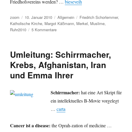
Friedhofsvereins werden? …
bieseveih
Autor
Veröffentlicht
Kategorien
Schlagwörter
zoom
10. Januar 2010
Allgemein
Friedrich Schorlemmer
,
am
Katholische Kirche
,
Margot Käßmann
,
Merkel
,
Muslime
,
zu
Ruhr2010
5 Kommentare
Umleitung:
Problemfall
Merkel,
Umleitung: Schirrmacher,
Schorlemmer
zu
Krebs, Afghanistan, Iran
Käßmann,
und Emma Ihrer
Ruhr2010,
Flughafen
Calden
und
Schirrmacher:
hat eine Art Skript für
ein
ein intellektuelles B-Movie vorgelegt
muslimischer
…
carta
Orstvorsteher
im
katholischen
Cancer ist a disease:
the Oprah-zation of medicine …
Hochsauerland