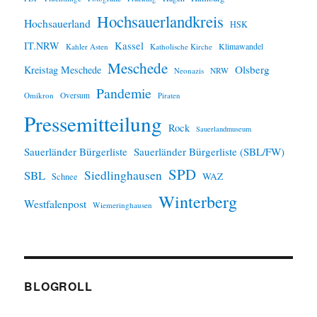
Hochsauerlandkreis
Hochsauerland
HSK
IT.NRW
Kassel
Klimawandel
Kahler Asten
Katholische Kirche
Meschede
Olsberg
Kreistag Meschede
Neonazis
NRW
Pandemie
Omikron
Oversum
Piraten
Pressemitteilung
Rock
Sauerlandmuseum
Sauerländer Bürgerliste
Sauerländer Bürgerliste (SBL/FW)
SPD
SBL
Siedlinghausen
WAZ
Schnee
Winterberg
Westfalenpost
Wiemeringhausen
BLOGROLL