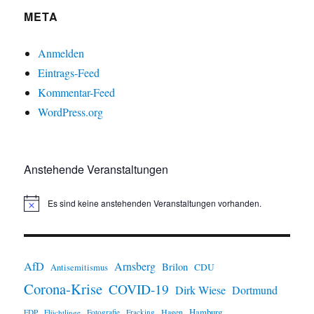
META
Anmelden
Eintrags-Feed
Kommentar-Feed
WordPress.org
Anstehende Veranstaltungen
Es sind keine anstehenden Veranstaltungen vorhanden.
H
i
n
w
e
i
AfD
Arnsberg
Brilon
CDU
Antisemitismus
s
Corona-Krise
COVID-19
Dirk Wiese
Dortmund
Hamburg
Hagen
FDP
Flüchtlinge
Fotografie
Fracking