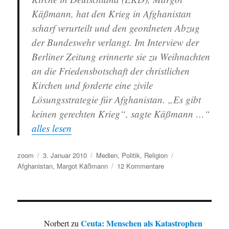
Käßmann, hat den Krieg in Afghanistan
scharf verurteilt und den geordneten Abzug
der Bundeswehr verlangt. Im Interview der
Berliner Zeitung erinnerte sie zu Weihnachten
an die Friedensbotschaft der christlichen
Kirchen und forderte eine zivile
Lösungsstrategie für Afghanistan. „Es gibt
keinen gerechten Krieg“, sagte Käßmann …“
alles lesen
Autor
Veröffentlicht
Kategorien
Schlagwörter
zoom
3. Januar 2010
Medien
,
Politik
,
Religion
am
zu
Afghanistan
,
Margot Käßmann
12 Kommentare
Margot
Käßmann:
Predigt
im
Neujahrsgottesdienst
Ceuta: Menschen als Katastrophen
Norbert
zu