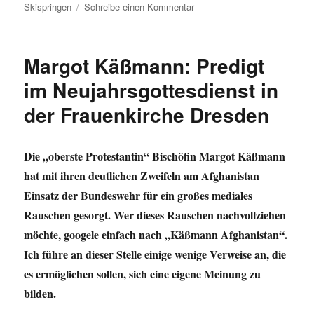
zu
Skispringen
Schreibe einen Kommentar
Umleitung:
Schirrmacher,
Krebs,
Margot Käßmann: Predigt
Afghanistan,
Iran
im Neujahrsgottesdienst in
und
der Frauenkirche Dresden
Emma
Ihrer
Die „oberste Protestantin“ Bischöfin Margot Käßmann
hat mit ihren deutlichen Zweifeln am Afghanistan
Einsatz der Bundeswehr für ein großes mediales
Rauschen gesorgt. Wer dieses Rauschen nachvollziehen
möchte, googele einfach nach „Käßmann Afghanistan“.
Ich führe an dieser Stelle einige wenige Verweise an, die
es ermöglichen sollen, sich eine eigene Meinung zu
bilden.