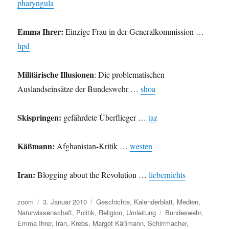
pharyngula
Emma Ihrer:
Einzige Frau in der Generalkommission …
hpd
Militärische Illusionen
: Die problematischen
Auslandseinsätze der Bundeswehr …
shoa
Skispringen:
gefährdete Überflieger …
taz
Käßmann:
Afghanistan-Kritik …
westen
Iran:
Blogging about the Revolution …
liebernichts
Autor
Veröffentlicht
Kategorien
zoom
3. Januar 2010
Geschichte
,
Kalenderblatt
,
Medien
,
am
Schlagwörter
Naturwissenschaft
,
Politik
,
Religion
,
Umleitung
Bundeswehr
,
Emma Ihrer
,
Iran
,
Krebs
,
Margot Käßmann
,
Schirrmacher
,