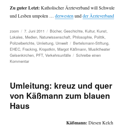
Zu guter Letzt:
Katholischer Ärzteverband will Schwule
und Lesben umpolen …
derwesten
und
der Ärzteverband
Autor
Veröffentlicht
Kategorien
zoom
7. Juni 2011
Bücher
,
Geschichte
,
Kultur
,
Kunst
,
am
Lokales
,
Medien
,
Naturwissenschaft
,
Philosophie
,
Politik
,
Schlagwörter
Polizeiberichte
,
Umleitung
,
Umwelt
Bertelsmann-Stiftung
,
EHEC
,
Fracking
,
Kropotkin
,
Margot Käßmann
,
Musiktheater
Gelsenkirchen
,
PFT
,
Verkehrsunfälle
Schreibe einen
zu
Kommentar
Umleitung:
von
Kropotkin
Umleitung: kreuz und quer
über
EHEC
von Käßmann zum blauen
zu
Haus
Käßmann
und
Unfällen
im
Käßmann:
Diesen Kelch
Hochsauerlandkreis.