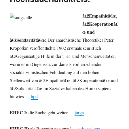
â€žEmpathieâ€œ,
â€žKooperationâ€
œ und
â€žSolidaritätâ€œ:
Der anarchistische Theoretiker Peter
Kropotkin veröffentlichte 1902 erstmals sein Buch
â€žGegenseitige Hilfe in der Tier- und Menschenweltâ€œ,
worin er im Gegensatz zur damals vorherrschenden
sozialdarwinistischen Fehldeutung auf den hohen
Stellenwert von â€žEmpathieâ€œ, â€žKooperationâ€œ und
â€žSolidaritätâ€œ im Sozialverhalten des Homo sapiens
hinwies …
hpd
EHEC I:
die Suche geht weiter …
jurga
EHEC II:
als Biowaffe geeignet? …
wissenslogs