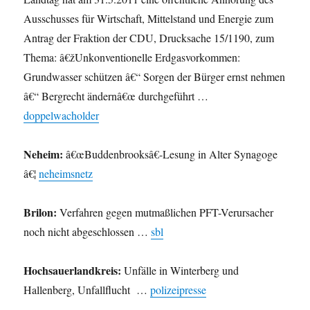
Ausschusses für Wirtschaft, Mittelstand und Energie zum
Antrag der Fraktion der CDU, Drucksache 15/1190, zum
Thema: â€žUnkonventionelle Erdgasvorkommen:
Grundwasser schützen â€“ Sorgen der Bürger ernst nehmen
â€“ Bergrecht ändernâ€œ durchgeführt …
doppelwacholder
Neheim:
â€œBuddenbrooksâ€-Lesung in Alter Synagoge
â€¦
neheimsnetz
Brilon:
Verfahren gegen mutmaßlichen PFT-Verursacher
noch nicht abgeschlossen …
sbl
Hochsauerlandkreis:
Unfälle in Winterberg und
Hallenberg, Unfallflucht …
polizeipresse