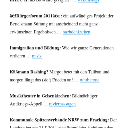
â€žBürgerforum 2011â€œ:
ein aufwändiges Projekt der
Bertelsmann Stiftung mit anscheinend nicht ganz
erwünschten Ergebnissen …
nachdenkseiten
Immigration und Bildung:
Wie wir ganze Generationen
verlieren …
misik
Käßmann Bashing?
Margot betet mit den Taliban und
morgen fängt das (sic!) Frieden an! …
ruhrbarone
Musiktheater in Gelsenkirchen:
Bildmächtiger
Antikriegs-Appell …
revierpassagen
Kommunale Spitzenverbände NRW zum Fracking:
Der
Landtag hat am 31.5.2011 eine öffentliche Anhörung des